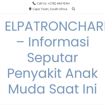
Skip
Call Us: +2782 444 YEAH
to
Cape Town, South Africa
content
ELPATRONCHA
– Informasi
Seputar
Penyakit Anak
Muda Saat Ini