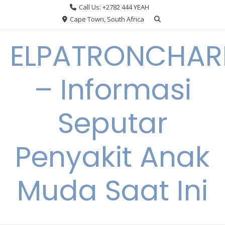
Skip
Call Us: +2782 444 YEAH
to
Cape Town, South Africa
content
ELPATRONCHA
– Informasi
Seputar
Penyakit Anak
Muda Saat Ini