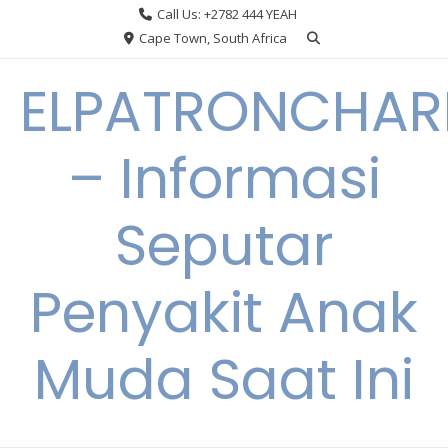
Skip
Call Us: +2782 444 YEAH
to
Cape Town, South Africa
content
ELPATRONCHA
– Informasi
Seputar
Penyakit Anak
Muda Saat Ini