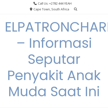
Skip
Call Us: +2782 444 YEAH
to
Cape Town, South Africa
content
ELPATRONCHA
– Informasi
Seputar
Penyakit Anak
Muda Saat Ini