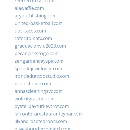
reefrecordsllc.com
alawaffle.com
aryouthfishing.com
united-basketball.com
tios-tacos.com
cafecito-satx.com
graduacionviu2023.com
pecanjackstogo.com
zengardendayspa.com
sparklejewelryinc.com
ironcladtattoostudio.com
bruinshome.com
annascleaningsvc.com
wolfcitytattoo.com
oysterbayturkeytrot.com
lafronterarestauranteybar.com
lilyandrosetearoom.com
olivesburgberrypatch.com