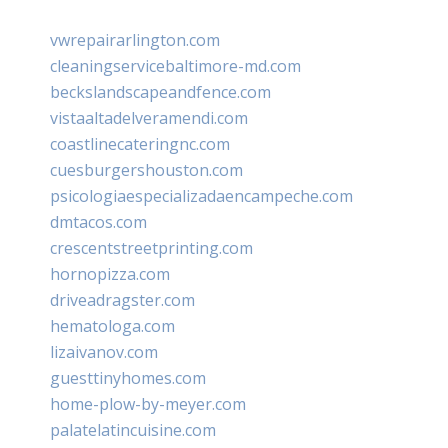
vwrepairarlington.com
cleaningservicebaltimore-md.com
beckslandscapeandfence.com
vistaaltadelveramendi.com
coastlinecateringnc.com
cuesburgershouston.com
psicologiaespecializadaencampeche.com
dmtacos.com
crescentstreetprinting.com
hornopizza.com
driveadragster.com
hematologa.com
lizaivanov.com
guesttinyhomes.com
home-plow-by-meyer.com
palatelatincuisine.com