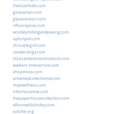
theslushkids.com
giobastian.com
glpascensori.com
rifloorepoxy.com
woolleymillingandpaving.com
uptonpvd.com
2troublegrill.com
casateranga.com
sticksandstonesstudiooh.com
walkers-treeservice.com
shopmossi.com
untamedcollectivesd.com
mxpwellness.com
infernocanine.com
thepaperhousecollection.com
allisonwillisholley.com
solslite.org