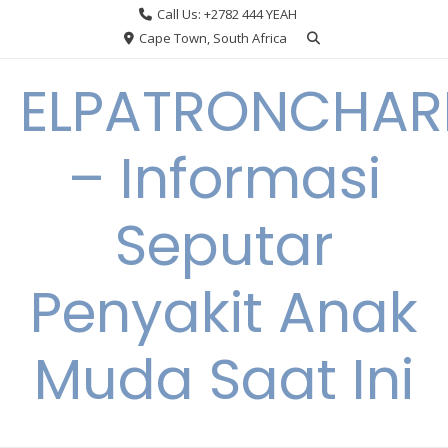
Skip
Call Us: +2782 444 YEAH
to
Cape Town, South Africa
content
ELPATRONCHA
– Informasi
Seputar
Penyakit Anak
Muda Saat Ini