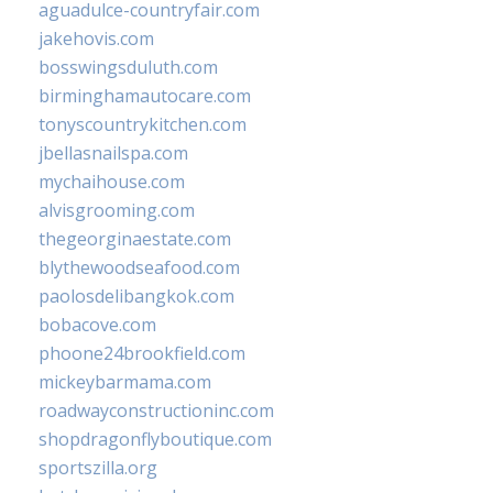
aguadulce-countryfair.com
jakehovis.com
bosswingsduluth.com
birminghamautocare.com
tonyscountrykitchen.com
jbellasnailspa.com
mychaihouse.com
alvisgrooming.com
thegeorginaestate.com
blythewoodseafood.com
paolosdelibangkok.com
bobacove.com
phoone24brookfield.com
mickeybarmama.com
roadwayconstructioninc.com
shopdragonflyboutique.com
sportszilla.org