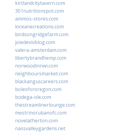
kirtlandcitytavern.com
301nutritionspot.com
ammos-stores.com
loceanecreations.com
birdsongridgefarm.com
joiedevivblog.com
valera-amsterdam.com
libertybrandhemp.com
norwoodinnwi.com
neighboursmarket.com
blackanguscareers.com
bolesfororegon.com
bodega-ole.com
thestreamlinerlounge.com
mestrinorubanofc.com
novelatherton.com
nassvalleygardens.net