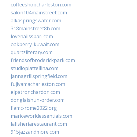
coffeeshopcharleston.com
salon104mainstreet.com
alkaspringswater.com
318mainstreet8h.com
lovenailsspari.com
oakberry-kuwait.com
quartzliterary.com
friendsofbroderickpark.com
studiopiattellina.com
jannagrillspringfield.com
fujiyamacharleston.com
elpatronchardon.com
donglaishun-order.com
fiamc-rome2022.org
mariceworldessentials.com
lafisheriarestaurant.com
915jazzandmore.com