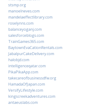
stsmp.org
manoelneves.com
mandelaeffectlibrary.com
roselynns.com
balanceyoganj.com
salesforceblogs.com
TrainGames365.com
BaytownEvaCationRentals.com
JabalpurCakeDelivery.com
halobjd.com
intelligenceqatar.com
PikaPikaApp.com
takecareofbusinessdfw.org
HamadaOfJapan.com
VersifyLifestyle.com
kingscreekadventures.com
antaeuslabs.com