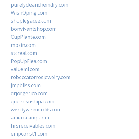
purelycleanchemdry.com
WishOping.com
shoplegacee.com
bonvivantshop.com
CupPlante.com
mpzin.com
stcreal.com
PopUpFlea.com
valueml.com
rebeccatorresjewelry.com
jmpbliss.com
drjorgerico.com
queensushipa.com
wendyweimerdds.com
ameri-camp.com
hrsreceivables.com
empconst1.com