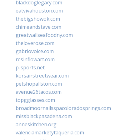
blackdoglegacy.com
eatvivahouston.com
thebigshowok.com
chimeandstave.com
greatwallseafoodny.com
theloverose.com
gabriovoice.com
resinflowart.com
p-sports.net
korsairstreetwear.com
petshopallston.com
avenue26tacos.com
topgglasses.com
broadmoornailsspacoloradosprings.com
missblackpasadena.com
anneskitchen.org
valenciamarketytaqueria.com