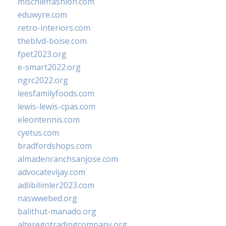
mischieffashion.com
eduwyre.com
retro-interiors.com
theblvd-boise.com
fpet2023.org
e-smart2022.org
ngrc2022.org
leesfamilyfoods.com
lewis-lewis-cpas.com
eleontennis.com
cyetus.com
bradfordshops.com
almadenranchsanjose.com
advocatevijay.com
adlibilimler2023.com
naswwebed.org
balithut-manado.org
alteregotradingcompany.org