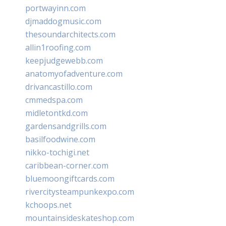
portwayinn.com
djmaddogmusic.com
thesoundarchitects.com
allin1roofing.com
keepjudgewebb.com
anatomyofadventure.com
drivancastillo.com
cmmedspa.com
midletontkd.com
gardensandgrills.com
basilfoodwine.com
nikko-tochigi.net
caribbean-corner.com
bluemoongiftcards.com
rivercitysteampunkexpo.com
kchoops.net
mountainsideskateshop.com