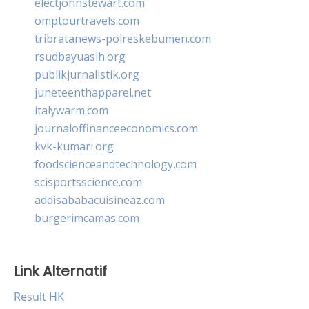
electjohnstewart.com
omptourtravels.com
tribratanews-polreskebumen.com
rsudbayuasih.org
publikjurnalistik.org
juneteenthapparel.net
italywarm.com
journaloffinanceeconomics.com
kvk-kumari.org
foodscienceandtechnology.com
scisportsscience.com
addisababacuisineaz.com
burgerimcamas.com
Link Alternatif
Result HK