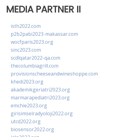
MEDIA PARTNER II
isth2022.com
p2b2pabi2023-makassar.com
wocfparis2023.org
sinc2023.com
scdlqatar2022-qa.com
thecolumbiagrill.com
provisionscheeseandwineshoppe.com
khedi2023.org
akademikgeriatri2023.org
marmarapediatri2023.org
emchie2023.org
girisimselradyoloji2022.org
utcd2022.org
biosensor2022.org