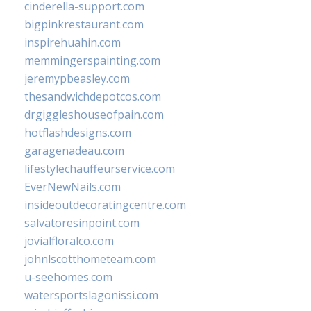
cinderella-support.com
bigpinkrestaurant.com
inspirehuahin.com
memmingerspainting.com
jeremypbeasley.com
thesandwichdepotcos.com
drgiggleshouseofpain.com
hotflashdesigns.com
garagenadeau.com
lifestylechauffeurservice.com
EverNewNails.com
insideoutdecoratingcentre.com
salvatoresinpoint.com
jovialfloralco.com
johnlscotthometeam.com
u-seehomes.com
watersportslagonissi.com