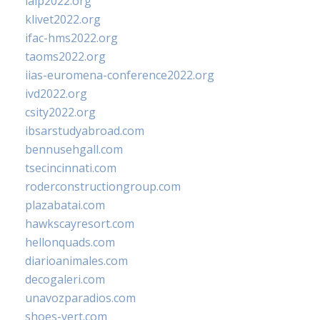
ialp2022.org
klivet2022.org
ifac-hms2022.org
taoms2022.org
iias-euromena-conference2022.org
ivd2022.org
csity2022.org
ibsarstudyabroad.com
bennusehgall.com
tsecincinnati.com
roderconstructiongroup.com
plazabatai.com
hawkscayresort.com
hellonquads.com
diarioanimales.com
decogaleri.com
unavozparadios.com
shoes-vert.com