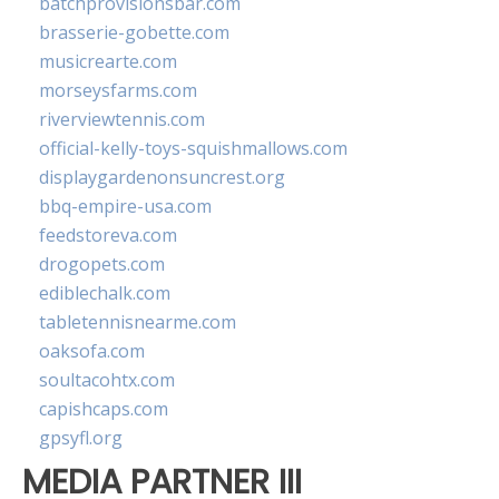
batchprovisionsbar.com
brasserie-gobette.com
musicrearte.com
morseysfarms.com
riverviewtennis.com
official-kelly-toys-squishmallows.com
displaygardenonsuncrest.org
bbq-empire-usa.com
feedstoreva.com
drogopets.com
ediblechalk.com
tabletennisnearme.com
oaksofa.com
soultacohtx.com
capishcaps.com
gpsyfl.org
MEDIA PARTNER III