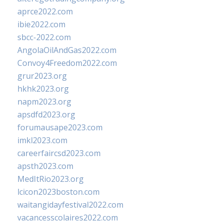
aprce2022.com
ibie2022.com
sbcc-2022.com
AngolaOilAndGas2022.com
Convoy4Freedom2022.com
grur2023.org
hkhk2023.org
napm2023.org
apsdfd2023.org
forumausape2023.com
imkl2023.com
careerfaircsd2023.com
apsth2023.com
MedItRio2023.org
lcicon2023boston.com
waitangidayfestival2022.com
vacancesscolaires2022.com