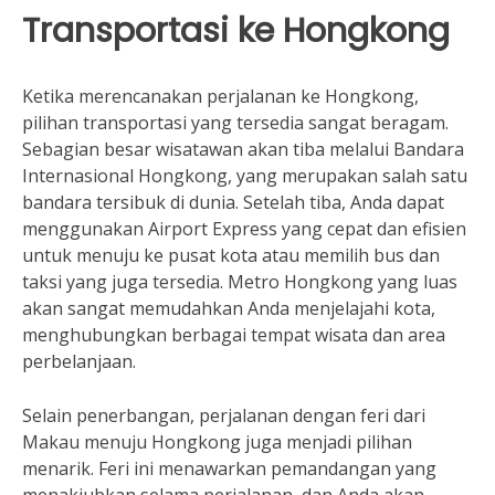
Transportasi ke Hongkong
Ketika merencanakan perjalanan ke Hongkong,
pilihan transportasi yang tersedia sangat beragam.
Sebagian besar wisatawan akan tiba melalui Bandara
Internasional Hongkong, yang merupakan salah satu
bandara tersibuk di dunia. Setelah tiba, Anda dapat
menggunakan Airport Express yang cepat dan efisien
untuk menuju ke pusat kota atau memilih bus dan
taksi yang juga tersedia. Metro Hongkong yang luas
akan sangat memudahkan Anda menjelajahi kota,
menghubungkan berbagai tempat wisata dan area
perbelanjaan.
Selain penerbangan, perjalanan dengan feri dari
Makau menuju Hongkong juga menjadi pilihan
menarik. Feri ini menawarkan pemandangan yang