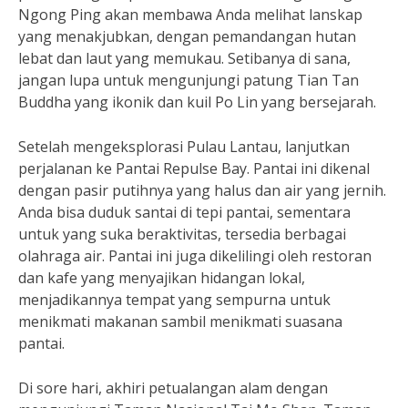
Ngong Ping akan membawa Anda melihat lanskap
yang menakjubkan, dengan pemandangan hutan
lebat dan laut yang memukau. Setibanya di sana,
jangan lupa untuk mengunjungi patung Tian Tan
Buddha yang ikonik dan kuil Po Lin yang bersejarah.
Setelah mengeksplorasi Pulau Lantau, lanjutkan
perjalanan ke Pantai Repulse Bay. Pantai ini dikenal
dengan pasir putihnya yang halus dan air yang jernih.
Anda bisa duduk santai di tepi pantai, sementara
untuk yang suka beraktivitas, tersedia berbagai
olahraga air. Pantai ini juga dikelilingi oleh restoran
dan kafe yang menyajikan hidangan lokal,
menjadikannya tempat yang sempurna untuk
menikmati makanan sambil menikmati suasana
pantai.
Di sore hari, akhiri petualangan alam dengan