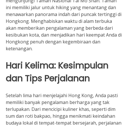
mengunjungi Taman Nasional Tai Mo Shan. Taman
ini memiliki jalur untuk hiking yang menantang dan
menawarkan panorama indah dari puncak tertinggi di
Hongkong. Menghabiskan waktu di alam terbuka
akan memberikan pengalaman yang berbeda dari
kesibukan kota, dan menjadikan hari keempat Anda di
Hongkong penuh dengan kegembiraan dan
ketenangan.
Hari Kelima: Kesimpulan
dan Tips Perjalanan
Setelah lima hari menjelajahi Hong Kong, Anda pasti
memiliki banyak pengalaman berharga yang tak
terlupakan. Dari mencicipi kuliner khas, seperti dim
sum dan roti bakpao, hingga menikmati keindahan
budaya lokal di tempat-tempat bersejarah, perjalanan