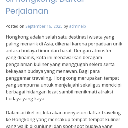
Perjalanan
Posted on
September 16, 2025
by
adminelp
Hongkong adalah salah satu destinasi wisata yang
paling menarik di Asia, dikenal karena perpaduan unik
antara budaya timur dan barat. Dengan atmosfer
yang dinamis, kota ini menawarkan beragam
pengalaman kuliner yang menggugah selera serta
kekayaan budaya yang menawan. Bagi para
penggemar traveling, Hongkong merupakan tempat
yang sempurna untuk menjelajahi sekaligus mencicipi
berbagai hidangan lezat sambil menikmati atraksi
budaya yang kaya.
Dalam artikel ini, kita akan menyusun daftar traveling
ke Hongkong yang mencakup tempat-tempat kuliner
yang wajib dikunjungi dan spot-spot budaya yang