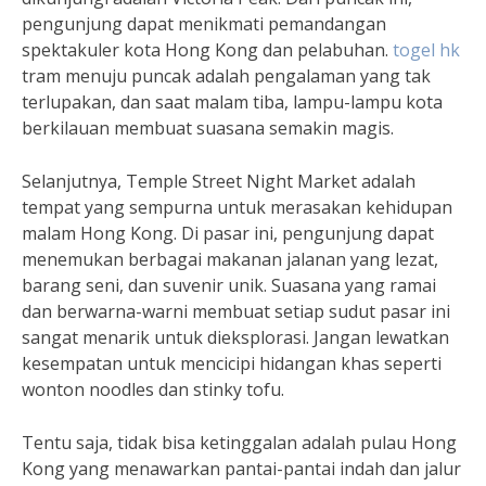
pengunjung dapat menikmati pemandangan
spektakuler kota Hong Kong dan pelabuhan.
togel hk
tram menuju puncak adalah pengalaman yang tak
terlupakan, dan saat malam tiba, lampu-lampu kota
berkilauan membuat suasana semakin magis.
Selanjutnya, Temple Street Night Market adalah
tempat yang sempurna untuk merasakan kehidupan
malam Hong Kong. Di pasar ini, pengunjung dapat
menemukan berbagai makanan jalanan yang lezat,
barang seni, dan suvenir unik. Suasana yang ramai
dan berwarna-warni membuat setiap sudut pasar ini
sangat menarik untuk dieksplorasi. Jangan lewatkan
kesempatan untuk mencicipi hidangan khas seperti
wonton noodles dan stinky tofu.
Tentu saja, tidak bisa ketinggalan adalah pulau Hong
Kong yang menawarkan pantai-pantai indah dan jalur