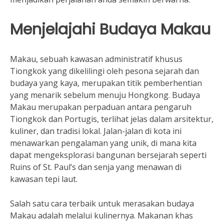
Menjelajahi Budaya Makau
Makau, sebuah kawasan administratif khusus
Tiongkok yang dikelilingi oleh pesona sejarah dan
budaya yang kaya, merupakan titik pemberhentian
yang menarik sebelum menuju Hongkong. Budaya
Makau merupakan perpaduan antara pengaruh
Tiongkok dan Portugis, terlihat jelas dalam arsitektur,
kuliner, dan tradisi lokal. Jalan-jalan di kota ini
menawarkan pengalaman yang unik, di mana kita
dapat mengeksplorasi bangunan bersejarah seperti
Ruins of St. Paul’s dan senja yang menawan di
kawasan tepi laut.
Salah satu cara terbaik untuk merasakan budaya
Makau adalah melalui kulinernya. Makanan khas