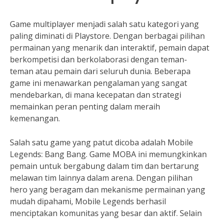
Game multiplayer menjadi salah satu kategori yang
paling diminati di Playstore. Dengan berbagai pilihan
permainan yang menarik dan interaktif, pemain dapat
berkompetisi dan berkolaborasi dengan teman-
teman atau pemain dari seluruh dunia. Beberapa
game ini menawarkan pengalaman yang sangat
mendebarkan, di mana kecepatan dan strategi
memainkan peran penting dalam meraih
kemenangan.
Salah satu game yang patut dicoba adalah Mobile
Legends: Bang Bang. Game MOBA ini memungkinkan
pemain untuk bergabung dalam tim dan bertarung
melawan tim lainnya dalam arena. Dengan pilihan
hero yang beragam dan mekanisme permainan yang
mudah dipahami, Mobile Legends berhasil
menciptakan komunitas yang besar dan aktif. Selain