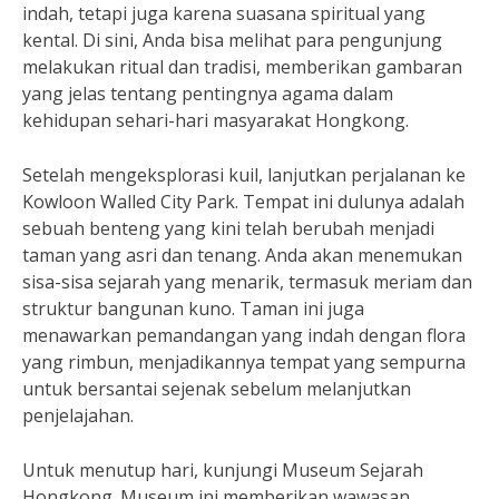
indah, tetapi juga karena suasana spiritual yang
kental. Di sini, Anda bisa melihat para pengunjung
melakukan ritual dan tradisi, memberikan gambaran
yang jelas tentang pentingnya agama dalam
kehidupan sehari-hari masyarakat Hongkong.
Setelah mengeksplorasi kuil, lanjutkan perjalanan ke
Kowloon Walled City Park. Tempat ini dulunya adalah
sebuah benteng yang kini telah berubah menjadi
taman yang asri dan tenang. Anda akan menemukan
sisa-sisa sejarah yang menarik, termasuk meriam dan
struktur bangunan kuno. Taman ini juga
menawarkan pemandangan yang indah dengan flora
yang rimbun, menjadikannya tempat yang sempurna
untuk bersantai sejenak sebelum melanjutkan
penjelajahan.
Untuk menutup hari, kunjungi Museum Sejarah
Hongkong. Museum ini memberikan wawasan