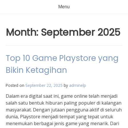
Menu
Month:
September 2025
Top 10 Game Playstore yang
Bikin Ketagihan
Posted on
September 22, 2025
by
adminelp
Dalam era digital saat ini, game online telah menjadi
salah satu bentuk hiburan paling populer di kalangan
masyarakat. Dengan jutaan pengguna aktif di seluruh
dunia, Playstore menjadi tempat yang tepat untuk
menemukan berbagai jenis game yang menarik. Dari