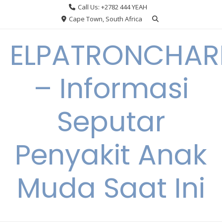
Skip
Call Us: +2782 444 YEAH
to
Cape Town, South Africa
content
ELPATRONCHA
– Informasi
Seputar
Penyakit Anak
Muda Saat Ini