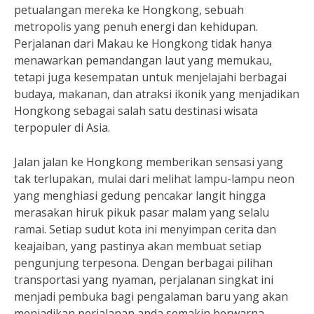
petualangan mereka ke Hongkong, sebuah
metropolis yang penuh energi dan kehidupan.
Perjalanan dari Makau ke Hongkong tidak hanya
menawarkan pemandangan laut yang memukau,
tetapi juga kesempatan untuk menjelajahi berbagai
budaya, makanan, dan atraksi ikonik yang menjadikan
Hongkong sebagai salah satu destinasi wisata
terpopuler di Asia.
Jalan jalan ke Hongkong memberikan sensasi yang
tak terlupakan, mulai dari melihat lampu-lampu neon
yang menghiasi gedung pencakar langit hingga
merasakan hiruk pikuk pasar malam yang selalu
ramai. Setiap sudut kota ini menyimpan cerita dan
keajaiban, yang pastinya akan membuat setiap
pengunjung terpesona. Dengan berbagai pilihan
transportasi yang nyaman, perjalanan singkat ini
menjadi pembuka bagi pengalaman baru yang akan
menjadikan perjalanan anda semakin berwarna.