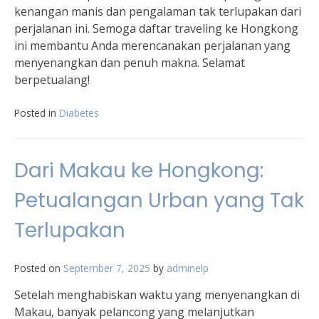
kenangan manis dan pengalaman tak terlupakan dari
perjalanan ini. Semoga daftar traveling ke Hongkong
ini membantu Anda merencanakan perjalanan yang
menyenangkan dan penuh makna. Selamat
berpetualang!
Posted in
Diabetes
Dari Makau ke Hongkong:
Petualangan Urban yang Tak
Terlupakan
Posted on
September 7, 2025
by
adminelp
Setelah menghabiskan waktu yang menyenangkan di
Makau, banyak pelancong yang melanjutkan