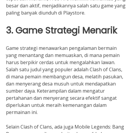
besar dan aktif, menjadikannya salah satu game yang
paling banyak diunduh di Playstore.
3. Game Strategi Menarik
Game strategi menawarkan pengalaman bermain
yang menantang dan memuaskan, di mana pemain
harus berpikir cerdas untuk mengalahkan lawan.
Salah satu judul yang populer adalah Clash of Clans,
di mana pemain membangun desa, melatih pasukan,
dan menyerang desa musuh untuk mendapatkan
sumber daya. Keterampilan dalam mengatur
pertahanan dan menyerang secara efektif sangat
diperlukan untuk meraih kemenangan dalam
permainan ini.
Selain Clash of Clans, ada juga Mobile Legends: Bang