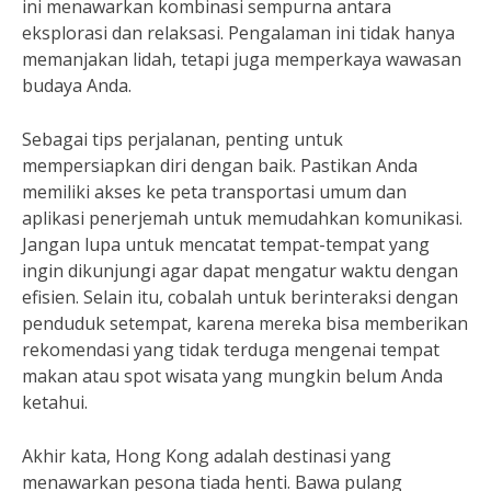
ini menawarkan kombinasi sempurna antara
eksplorasi dan relaksasi. Pengalaman ini tidak hanya
memanjakan lidah, tetapi juga memperkaya wawasan
budaya Anda.
Sebagai tips perjalanan, penting untuk
mempersiapkan diri dengan baik. Pastikan Anda
memiliki akses ke peta transportasi umum dan
aplikasi penerjemah untuk memudahkan komunikasi.
Jangan lupa untuk mencatat tempat-tempat yang
ingin dikunjungi agar dapat mengatur waktu dengan
efisien. Selain itu, cobalah untuk berinteraksi dengan
penduduk setempat, karena mereka bisa memberikan
rekomendasi yang tidak terduga mengenai tempat
makan atau spot wisata yang mungkin belum Anda
ketahui.
Akhir kata, Hong Kong adalah destinasi yang
menawarkan pesona tiada henti. Bawa pulang