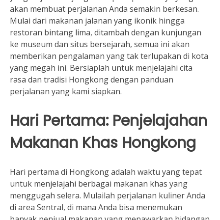
akan membuat perjalanan Anda semakin berkesan.
Mulai dari makanan jalanan yang ikonik hingga
restoran bintang lima, ditambah dengan kunjungan
ke museum dan situs bersejarah, semua ini akan
memberikan pengalaman yang tak terlupakan di kota
yang megah ini. Bersiaplah untuk menjelajahi cita
rasa dan tradisi Hongkong dengan panduan
perjalanan yang kami siapkan.
Hari Pertama: Penjelajahan
Makanan Khas Hongkong
Hari pertama di Hongkong adalah waktu yang tepat
untuk menjelajahi berbagai makanan khas yang
menggugah selera. Mulailah perjalanan kuliner Anda
di area Sentral, di mana Anda bisa menemukan
banyak penjual makanan yang menawarkan hidangan