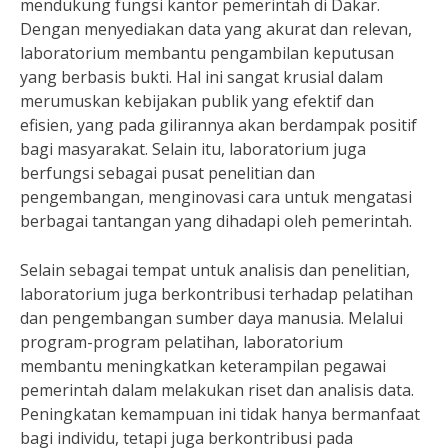
mendukung fungsi kantor pemerintah di Dakar.
Dengan menyediakan data yang akurat dan relevan,
laboratorium membantu pengambilan keputusan
yang berbasis bukti. Hal ini sangat krusial dalam
merumuskan kebijakan publik yang efektif dan
efisien, yang pada gilirannya akan berdampak positif
bagi masyarakat. Selain itu, laboratorium juga
berfungsi sebagai pusat penelitian dan
pengembangan, menginovasi cara untuk mengatasi
berbagai tantangan yang dihadapi oleh pemerintah.
Selain sebagai tempat untuk analisis dan penelitian,
laboratorium juga berkontribusi terhadap pelatihan
dan pengembangan sumber daya manusia. Melalui
program-program pelatihan, laboratorium
membantu meningkatkan keterampilan pegawai
pemerintah dalam melakukan riset dan analisis data.
Peningkatan kemampuan ini tidak hanya bermanfaat
bagi individu, tetapi juga berkontribusi pada