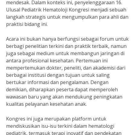
mendesak. Dalam konteks ini, penyelenggaraan 16.
Ulusal Pediatrik Hematoloji Kongresi menjadi sebuah
langkah strategis untuk mengumpulkan para ahli dan
praktisi bidang ini.
Acara ini bukan hanya berfungsi sebagai forum untuk
berbagi penelitian terkini dan praktik terbaik, namun
juga sebagai medium untuk membangun jaringan di
antara profesional kesehatan. Pertemuan ini
mempertemukan dokter, peneliti, dan akademisi dari
berbagai institusi dengan tujuan untuk saling
bertukar informasi dan pengalaman. Dengan
demikian, diharapkan peserta dapat memperoleh
wawasan baru yang akan mendukung peningkatan
kualitas pelayanan kesehatan anak.
Kongres ini juga merupakan platform untuk
mendiskusikan isu-isu terkini dalam hematologi
pediatrik, termasuk terapi inovatif dan pendekatan