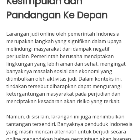
Kesimpulan dan
Pandangan Ke Depan
Larangan judi online oleh pemerintah Indonesia
merupakan langkah yang signifikan dalam upaya
melindungi masyarakat dari dampak negatif
perjudian. Pemerintah berusaha menciptakan
lingkungan yang lebih aman dan sehat, mengingat
banyaknya masalah sosial dan ekonomi yang
ditimbulkan oleh aktivitas judi. Dalam konteks ini,
tindakan tersebut diharapkan dapat mengurangi
ketergantungan masyarakat pada perjudian dan
menciptakan kesadaran akan risiko yang terkait.
Namun, di sisi lain, larangan ini juga menimbulkan
tantangan tersendiri. Banyaknya penduduk Indonesia
yang masih mencari alternatif untuk berjudi secara
online menandakan bahwa permintaan akan layanan