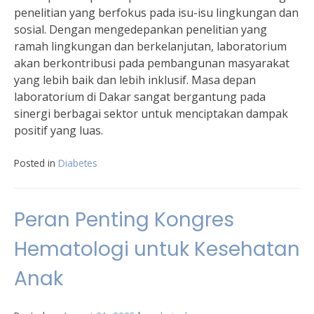
penelitian yang berfokus pada isu-isu lingkungan dan
sosial. Dengan mengedepankan penelitian yang
ramah lingkungan dan berkelanjutan, laboratorium
akan berkontribusi pada pembangunan masyarakat
yang lebih baik dan lebih inklusif. Masa depan
laboratorium di Dakar sangat bergantung pada
sinergi berbagai sektor untuk menciptakan dampak
positif yang luas.
Posted in
Diabetes
Peran Penting Kongres
Hematologi untuk Kesehatan
Anak