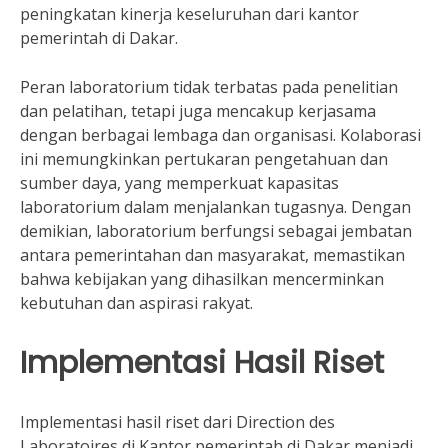
peningkatan kinerja keseluruhan dari kantor
pemerintah di Dakar.
Peran laboratorium tidak terbatas pada penelitian
dan pelatihan, tetapi juga mencakup kerjasama
dengan berbagai lembaga dan organisasi. Kolaborasi
ini memungkinkan pertukaran pengetahuan dan
sumber daya, yang memperkuat kapasitas
laboratorium dalam menjalankan tugasnya. Dengan
demikian, laboratorium berfungsi sebagai jembatan
antara pemerintahan dan masyarakat, memastikan
bahwa kebijakan yang dihasilkan mencerminkan
kebutuhan dan aspirasi rakyat.
Implementasi Hasil Riset
Implementasi hasil riset dari Direction des
Laboratoires di Kantor pemerintah di Dakar menjadi