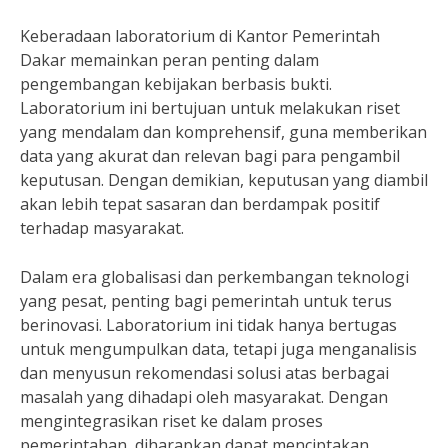
Keberadaan laboratorium di Kantor Pemerintah
Dakar memainkan peran penting dalam
pengembangan kebijakan berbasis bukti.
Laboratorium ini bertujuan untuk melakukan riset
yang mendalam dan komprehensif, guna memberikan
data yang akurat dan relevan bagi para pengambil
keputusan. Dengan demikian, keputusan yang diambil
akan lebih tepat sasaran dan berdampak positif
terhadap masyarakat.
Dalam era globalisasi dan perkembangan teknologi
yang pesat, penting bagi pemerintah untuk terus
berinovasi. Laboratorium ini tidak hanya bertugas
untuk mengumpulkan data, tetapi juga menganalisis
dan menyusun rekomendasi solusi atas berbagai
masalah yang dihadapi oleh masyarakat. Dengan
mengintegrasikan riset ke dalam proses
pemerintahan, diharapkan dapat menciptakan