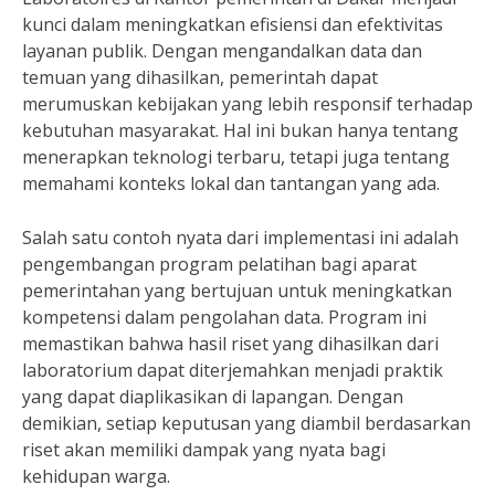
kunci dalam meningkatkan efisiensi dan efektivitas
layanan publik. Dengan mengandalkan data dan
temuan yang dihasilkan, pemerintah dapat
merumuskan kebijakan yang lebih responsif terhadap
kebutuhan masyarakat. Hal ini bukan hanya tentang
menerapkan teknologi terbaru, tetapi juga tentang
memahami konteks lokal dan tantangan yang ada.
Salah satu contoh nyata dari implementasi ini adalah
pengembangan program pelatihan bagi aparat
pemerintahan yang bertujuan untuk meningkatkan
kompetensi dalam pengolahan data. Program ini
memastikan bahwa hasil riset yang dihasilkan dari
laboratorium dapat diterjemahkan menjadi praktik
yang dapat diaplikasikan di lapangan. Dengan
demikian, setiap keputusan yang diambil berdasarkan
riset akan memiliki dampak yang nyata bagi
kehidupan warga.