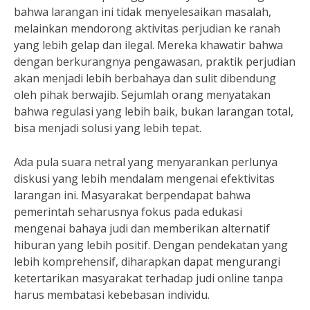
bahwa larangan ini tidak menyelesaikan masalah,
melainkan mendorong aktivitas perjudian ke ranah
yang lebih gelap dan ilegal. Mereka khawatir bahwa
dengan berkurangnya pengawasan, praktik perjudian
akan menjadi lebih berbahaya dan sulit dibendung
oleh pihak berwajib. Sejumlah orang menyatakan
bahwa regulasi yang lebih baik, bukan larangan total,
bisa menjadi solusi yang lebih tepat.
Ada pula suara netral yang menyarankan perlunya
diskusi yang lebih mendalam mengenai efektivitas
larangan ini. Masyarakat berpendapat bahwa
pemerintah seharusnya fokus pada edukasi
mengenai bahaya judi dan memberikan alternatif
hiburan yang lebih positif. Dengan pendekatan yang
lebih komprehensif, diharapkan dapat mengurangi
ketertarikan masyarakat terhadap judi online tanpa
harus membatasi kebebasan individu.