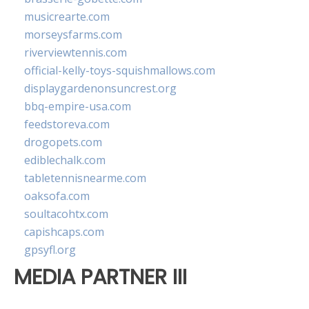
musicrearte.com
morseysfarms.com
riverviewtennis.com
official-kelly-toys-squishmallows.com
displaygardenonsuncrest.org
bbq-empire-usa.com
feedstoreva.com
drogopets.com
ediblechalk.com
tabletennisnearme.com
oaksofa.com
soultacohtx.com
capishcaps.com
gpsyfl.org
MEDIA PARTNER III