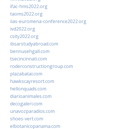
ifac-hms2022.org
taoms2022.org
iias-euromena-conference2022.org
ivd2022.org
csity2022.org
ibsarstudyabroad.com
bennusehgall.com
tsecincinnati.com
roderconstructiongroup.com
plazabatai.com
hawkscayresort.com
hellonquads.com
diarioanimales.com
decogaleri.com
unavozparadios.com
shoes-vert.com
elbotanicopanama.com