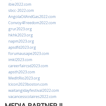
ibie2022.com
sbcc-2022.com
AngolaOilAndGas2022.com
Convoy4Freedom2022.com
grur2023.org
hkhk2023.org
napm2023.org
apsdfd2023.org
forumausape2023.com
imkl2023.com
careerfaircsd2023.com
apsth2023.com
MedItRio2023.org
lcicon2023boston.com
waitangidayfestival2022.com
vacancesscolaires2022.com
MEDIA PARTNER II