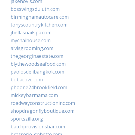
jakehovis.com
bosswingsduluth.com
birminghamautocare.com
tonyscountrykitchen.com
jbellasnailspa.com
mychaihouse.com
alvisgrooming.com
thegeorginaestate.com
blythewoodseafood.com
paolosdelibangkok.com
bobacove.com
phoone24brookfield.com
mickeybarmama.com
roadwayconstructioninc.com
shopdragonflyboutique.com
sportszilla.org
batchprovisionsbar.com
brasserie-gobette.com