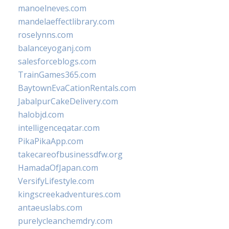
manoelneves.com
mandelaeffectlibrary.com
roselynns.com
balanceyoganj.com
salesforceblogs.com
TrainGames365.com
BaytownEvaCationRentals.com
JabalpurCakeDelivery.com
halobjd.com
intelligenceqatar.com
PikaPikaApp.com
takecareofbusinessdfw.org
HamadaOfJapan.com
VersifyLifestyle.com
kingscreekadventures.com
antaeuslabs.com
purelycleanchemdry.com