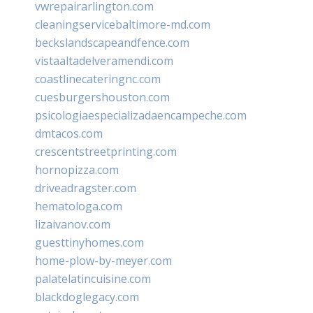
vwrepairarlington.com
cleaningservicebaltimore-md.com
beckslandscapeandfence.com
vistaaltadelveramendi.com
coastlinecateringnc.com
cuesburgershouston.com
psicologiaespecializadaencampeche.com
dmtacos.com
crescentstreetprinting.com
hornopizza.com
driveadragster.com
hematologa.com
lizaivanov.com
guesttinyhomes.com
home-plow-by-meyer.com
palatelatincuisine.com
blackdoglegacy.com