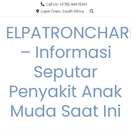
Skip
Call Us: +2782 444 YEAH
to
Cape Town, South Africa
content
ELPATRONCHA
– Informasi
Seputar
Penyakit Anak
Muda Saat Ini