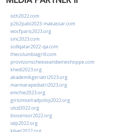
isth2022.com
p2b2pabi2023-makassar.com
wocfparis2023.org
sinc2023.com
scdlqatar2022-qa.com
thecolumbiagrill.com
provisionscheeseandwineshoppe.com
khedi2023.org
akademikgeriatri2023.org
marmarapediatri2023.org
emchie2023.org
girisimselradyoloji2022.org
utcd2022.org
biosensor2022.org
ialp2022.org
klivet2022.org