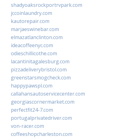
shadyoaksrockportrvpark.com
jccoinlaundry.com
kautorepair.com
marjaeswinebar.com
elmazatlanclinton.com
ideacoffeenyc.com
odieschillicothe.com
lacantinitagalesburg.com
pizzadeliverybristol.com
greenstarsmogcheck.com
happypawspl.com
callahansautoservicecenter.com
georgiascornermarket.com
perfectfit24-7.com
portugalprivatedriver.com
von-racer.com
coffeeshopcharleston.com