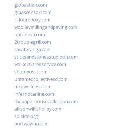
giobastian.com
glpascensori.com
rifloorepoxy.com
woolleymillingandpaving.com
uptonpvd.com
2troublegrill.com
casateranga.com
sticksandstonesstudiooh.com
walkers-treeservice.com
shopmossi.com
untamedcollectivesd.com
mxpwellness.com
infernocanine.com
thepaperhousecollection.com
allisonwillisholley.com
solslite.org
portwayinn.com