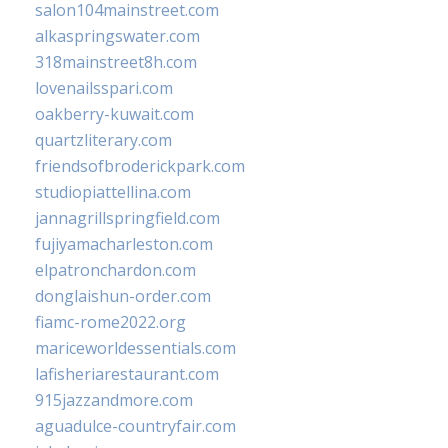
salon104mainstreet.com
alkaspringswater.com
318mainstreet8h.com
lovenailsspari.com
oakberry-kuwait.com
quartzliterary.com
friendsofbroderickpark.com
studiopiattellina.com
jannagrillspringfield.com
fujiyamacharleston.com
elpatronchardon.com
donglaishun-order.com
fiamc-rome2022.org
mariceworldessentials.com
lafisheriarestaurant.com
915jazzandmore.com
aguadulce-countryfair.com