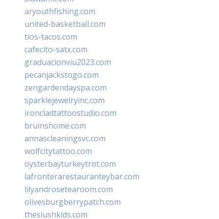
aryouthfishing.com
united-basketball.com
tios-tacos.com
cafecito-satx.com
graduacionviu2023.com
pecanjackstogo.com
zengardendayspa.com
sparklejewelryinc.com
ironcladtattoostudio.com
bruinshome.com
annascleaningsvc.com
wolfcitytattoo.com
oysterbayturkeytrot.com
lafronterarestauranteybar.com
lilyandrosetearoom.com
olivesburgberrypatch.com
theslushkids.com