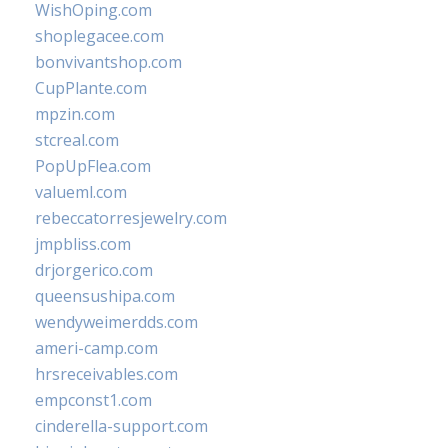
WishOping.com
shoplegacee.com
bonvivantshop.com
CupPlante.com
mpzin.com
stcreal.com
PopUpFlea.com
valueml.com
rebeccatorresjewelry.com
jmpbliss.com
drjorgerico.com
queensushipa.com
wendyweimerdds.com
ameri-camp.com
hrsreceivables.com
empconst1.com
cinderella-support.com