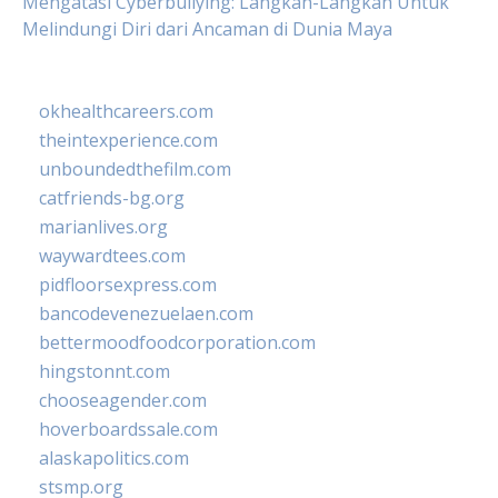
Mengatasi Cyberbullying: Langkah-Langkah Untuk
Melindungi Diri dari Ancaman di Dunia Maya
okhealthcareers.com
theintexperience.com
unboundedthefilm.com
catfriends-bg.org
marianlives.org
waywardtees.com
pidfloorsexpress.com
bancodevenezuelaen.com
bettermoodfoodcorporation.com
hingstonnt.com
chooseagender.com
hoverboardssale.com
alaskapolitics.com
stsmp.org