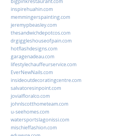
bigpinkrestaurant.com
inspirehuahin.com
memmingerspainting.com
jeremypbeasley.com
thesandwichdepotcos.com
drgiggleshouseofpain.com
hotflashdesigns.com
garagenadeau.com
lifestylechauffeurservice.com
EverNewNails.com
insideoutdecoratingcentre.com
salvatoresinpoint.com
jovialfloralco.com
johnlscotthometeam.com
u-seehomes.com
watersportslagonissi.com
mischieffashion.com
eduwyre.com