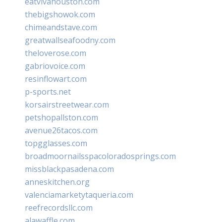
eatvivahouston.com
thebigshowok.com
chimeandstave.com
greatwallseafoodny.com
theloverose.com
gabriovoice.com
resinflowart.com
p-sports.net
korsairstreetwear.com
petshopallston.com
avenue26tacos.com
topgglasses.com
broadmoornailsspacoloradosprings.com
missblackpasadena.com
anneskitchen.org
valenciamarketytaqueria.com
reefrecordsllc.com
alawaffle.com