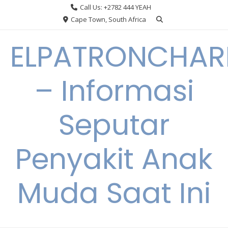
Skip
Call Us: +2782 444 YEAH
to
Cape Town, South Africa
content
ELPATRONCHA
– Informasi
Seputar
Penyakit Anak
Muda Saat Ini