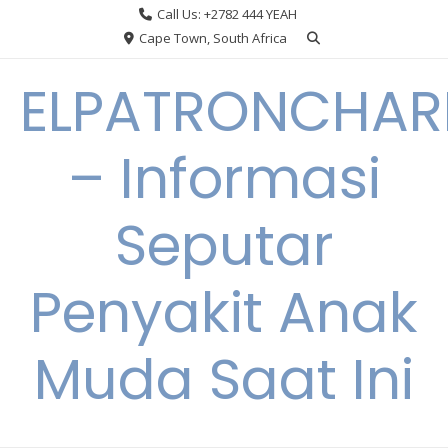
Skip
Call Us: +2782 444 YEAH
to
Cape Town, South Africa
content
ELPATRONCHA
– Informasi
Seputar
Penyakit Anak
Muda Saat Ini