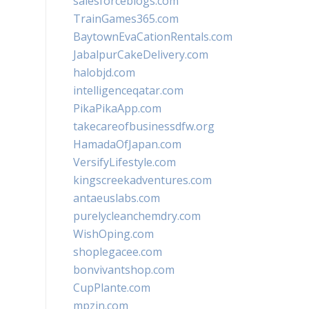
salesforceblogs.com
TrainGames365.com
BaytownEvaCationRentals.com
JabalpurCakeDelivery.com
halobjd.com
intelligenceqatar.com
PikaPikaApp.com
takecareofbusinessdfw.org
HamadaOfJapan.com
VersifyLifestyle.com
kingscreekadventures.com
antaeuslabs.com
purelycleanchemdry.com
WishOping.com
shoplegacee.com
bonvivantshop.com
CupPlante.com
mpzin.com