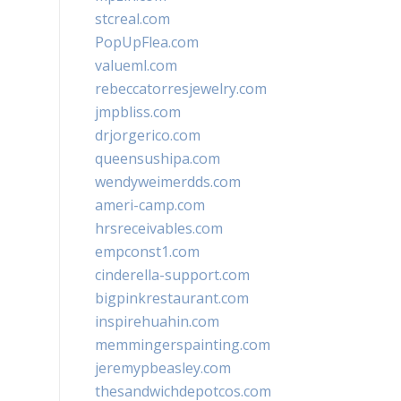
stcreal.com
PopUpFlea.com
valueml.com
rebeccatorresjewelry.com
jmpbliss.com
drjorgerico.com
queensushipa.com
wendyweimerdds.com
ameri-camp.com
hrsreceivables.com
empconst1.com
cinderella-support.com
bigpinkrestaurant.com
inspirehuahin.com
memmingerspainting.com
jeremypbeasley.com
thesandwichdepotcos.com