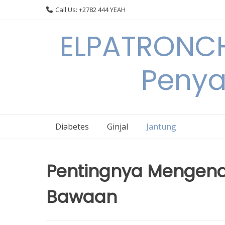
Skip
Call Us: +2782 444 YEAH
to
content
ELPATRONCH
Penya
Diabetes
Ginjal
Jantung
Pentingnya Mengenal
Bawaan