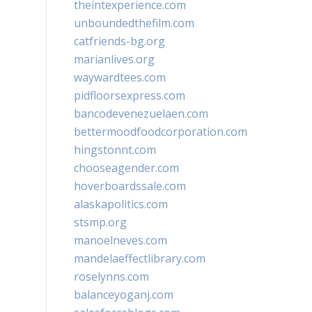
theintexperience.com
unboundedthefilm.com
catfriends-bg.org
marianlives.org
waywardtees.com
pidfloorsexpress.com
bancodevenezuelaen.com
bettermoodfoodcorporation.com
hingstonnt.com
chooseagender.com
hoverboardssale.com
alaskapolitics.com
stsmp.org
manoelneves.com
mandelaeffectlibrary.com
roselynns.com
balanceyoganj.com