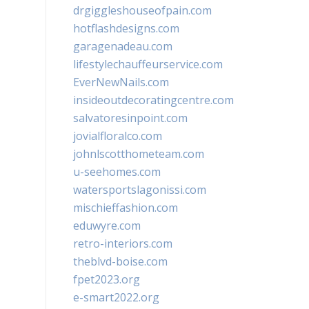
drgiggleshouseofpain.com
hotflashdesigns.com
garagenadeau.com
lifestylechauffeurservice.com
EverNewNails.com
insideoutdecoratingcentre.com
salvatoresinpoint.com
jovialfloralco.com
johnlscotthometeam.com
u-seehomes.com
watersportslagonissi.com
mischieffashion.com
eduwyre.com
retro-interiors.com
theblvd-boise.com
fpet2023.org
e-smart2022.org