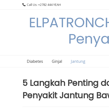
Skip
Call Us: +2782 444 YEAH
to
content
ELPATRONCH
Penya
Diabetes
Ginjal
Jantung
5 Langkah Penting 
Penyakit Jantung B