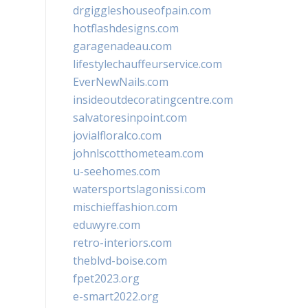
drgiggleshouseofpain.com
hotflashdesigns.com
garagenadeau.com
lifestylechauffeurservice.com
EverNewNails.com
insideoutdecoratingcentre.com
salvatoresinpoint.com
jovialfloralco.com
johnlscotthometeam.com
u-seehomes.com
watersportslagonissi.com
mischieffashion.com
eduwyre.com
retro-interiors.com
theblvd-boise.com
fpet2023.org
e-smart2022.org