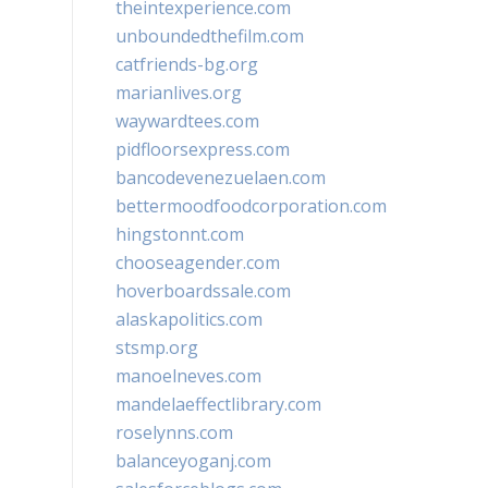
theintexperience.com
unboundedthefilm.com
catfriends-bg.org
marianlives.org
waywardtees.com
pidfloorsexpress.com
bancodevenezuelaen.com
bettermoodfoodcorporation.com
hingstonnt.com
chooseagender.com
hoverboardssale.com
alaskapolitics.com
stsmp.org
manoelneves.com
mandelaeffectlibrary.com
roselynns.com
balanceyoganj.com