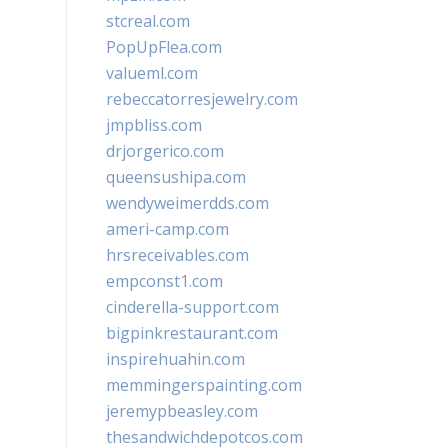
stcreal.com
PopUpFlea.com
valueml.com
rebeccatorresjewelry.com
jmpbliss.com
drjorgerico.com
queensushipa.com
wendyweimerdds.com
ameri-camp.com
hrsreceivables.com
empconst1.com
cinderella-support.com
bigpinkrestaurant.com
inspirehuahin.com
memmingerspainting.com
jeremypbeasley.com
thesandwichdepotcos.com