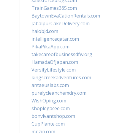
salesforceblogs.com
TrainGames365.com
BaytownEvaCationRentals.com
JabalpurCakeDelivery.com
halobjd.com
intelligenceqatar.com
PikaPikaApp.com
takecareofbusinessdfw.org
HamadaOfJapan.com
VersifyLifestyle.com
kingscreekadventures.com
antaeuslabs.com
purelycleanchemdry.com
WishOping.com
shoplegacee.com
bonvivantshop.com
CupPlante.com
mpzin.com