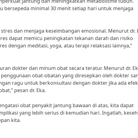
mperkuat jantung dan meningkatkan metabolisme tubuh.
tau bersepeda minimal 30 menit setiap hari untuk menjaga
stres dan menjaga keseimbangan emosional. Menurut dr. 
, stres dapat memicu peningkatan tekanan darah dan risiko
es dengan meditasi, yoga, atau terapi relaksasi lainnya,”
uran dokter dan minum obat secara teratur. Menurut dr. Ek
a, penggunaan obat-obatan yang diresepkan oleh dokter sa
ngan ragu untuk berkonsultasi dengan dokter jika ada efek
at,” pesan dr. Eka.
gatasi obat penyakit jantung bawaan di atas, kita dapat
ikasi yang lebih serius di kemudian hari. Ingatlah, kese
pan kita.