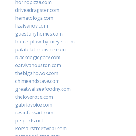
hornopizza.com
driveadragster.com
hematologa.com
lizaivanov.com
guesttinyhomes.com
home-plow-by-meyer.com
palatelatincuisine.com
blackdoglegacy.com
eatvivahouston.com
thebigshowok.com
chimeandstave.com
greatwallseafoodny.com
theloverose.com
gabriovoice.com
resinflowart.com
p-sports.net
korsairstreetwear.com