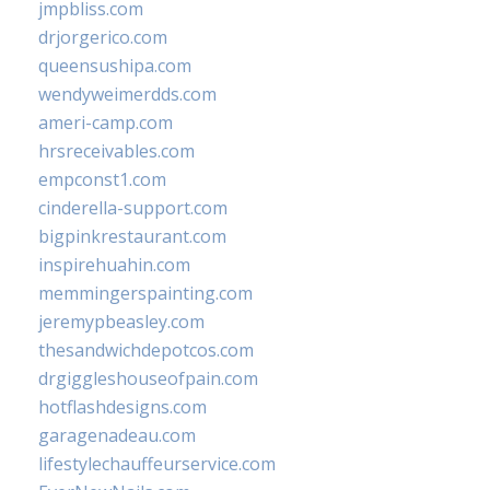
jmpbliss.com
drjorgerico.com
queensushipa.com
wendyweimerdds.com
ameri-camp.com
hrsreceivables.com
empconst1.com
cinderella-support.com
bigpinkrestaurant.com
inspirehuahin.com
memmingerspainting.com
jeremypbeasley.com
thesandwichdepotcos.com
drgiggleshouseofpain.com
hotflashdesigns.com
garagenadeau.com
lifestylechauffeurservice.com