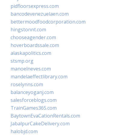
pidfloorsexpress.com
bancodevenezuelaen.com
bettermoodfoodcorporation.com
hingstonnt.com
chooseagender.com
hoverboardssale.com
alaskapolitics.com
stsmp.org
manoelneves.com
mandelaeffectlibrary.com
roselynns.com
balanceyoganj.com
salesforceblogs.com
TrainGames365.com
BaytownEvaCationRentals.com
JabalpurCakeDelivery.com
halobjd.com