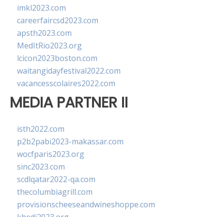
imkl2023.com
careerfaircsd2023.com
apsth2023.com
MedItRio2023.org
lcicon2023boston.com
waitangidayfestival2022.com
vacancesscolaires2022.com
MEDIA PARTNER II
isth2022.com
p2b2pabi2023-makassar.com
wocfparis2023.org
sinc2023.com
scdlqatar2022-qa.com
thecolumbiagrill.com
provisionscheeseandwineshoppe.com