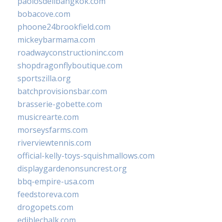
paolosdelibangkok.com
bobacove.com
phoone24brookfield.com
mickeybarmama.com
roadwayconstructioninc.com
shopdragonflyboutique.com
sportszilla.org
batchprovisionsbar.com
brasserie-gobette.com
musicrearte.com
morseysfarms.com
riverviewtennis.com
official-kelly-toys-squishmallows.com
displaygardenonsuncrest.org
bbq-empire-usa.com
feedstoreva.com
drogopets.com
ediblechalk.com