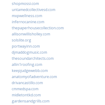
shopmossi.com
untamedcollectivesd.com
mxpwellness.com
infernocanine.com
thepaperhousecollection.com
allisonwillisholley.com
solslite.org
portwayinn.com
djmaddogmusic.com
thesoundarchitects.com
allin1roofing.com
keepjudgewebb.com
anatomyofadventure.com
drivancastillo.com
cmmedspa.com
midletontkd.com
gardensandgrills.com