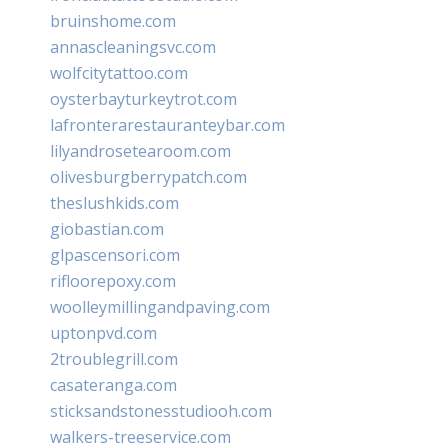
bruinshome.com
annascleaningsvc.com
wolfcitytattoo.com
oysterbayturkeytrot.com
lafronterarestauranteybar.com
lilyandrosetearoom.com
olivesburgberrypatch.com
theslushkids.com
giobastian.com
glpascensori.com
rifloorepoxy.com
woolleymillingandpaving.com
uptonpvd.com
2troublegrill.com
casateranga.com
sticksandstonesstudiooh.com
walkers-treeservice.com