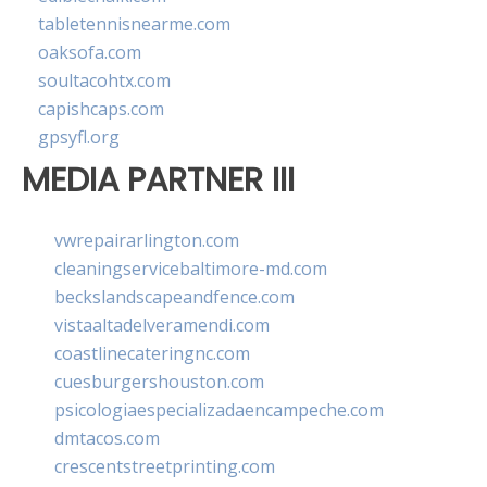
tabletennisnearme.com
oaksofa.com
soultacohtx.com
capishcaps.com
gpsyfl.org
MEDIA PARTNER III
vwrepairarlington.com
cleaningservicebaltimore-md.com
beckslandscapeandfence.com
vistaaltadelveramendi.com
coastlinecateringnc.com
cuesburgershouston.com
psicologiaespecializadaencampeche.com
dmtacos.com
crescentstreetprinting.com