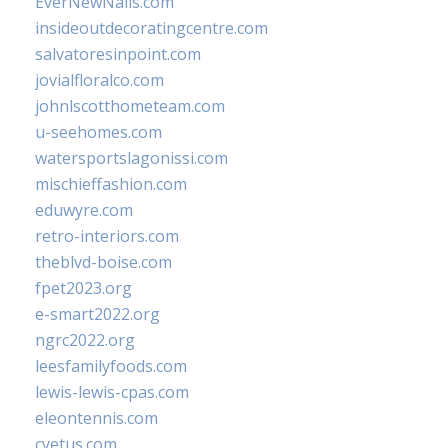
EverNewNails.com
insideoutdecoratingcentre.com
salvatoresinpoint.com
jovialfloralco.com
johnlscotthometeam.com
u-seehomes.com
watersportslagonissi.com
mischieffashion.com
eduwyre.com
retro-interiors.com
theblvd-boise.com
fpet2023.org
e-smart2022.org
ngrc2022.org
leesfamilyfoods.com
lewis-lewis-cpas.com
eleontennis.com
cyetus.com