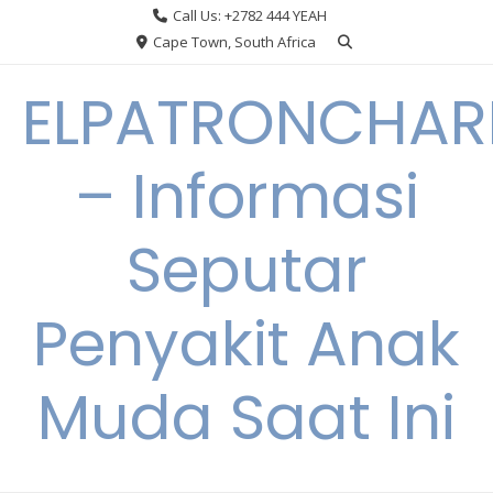
Skip
Call Us: +2782 444 YEAH
to
Cape Town, South Africa
content
ELPATRONCHA
– Informasi
Seputar
Penyakit Anak
Muda Saat Ini