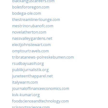
blackanguscareers.com
bolesfororegon.com
bodega-ole.com
thestreamlinerlounge.com
mestrinorubanofc.com
novelatherton.com
nassvalleygardens.net
electjohnstewart.com
omptourtravels.com
tribratanews-polreskebumen.com
rsudbayuasih.org
publikjurnalistik.org
juneteenthapparel.net
italywarm.com
journaloffinanceeconomics.com
kvk-kumari.org
foodscienceandtechnology.com
scisportsscience.com