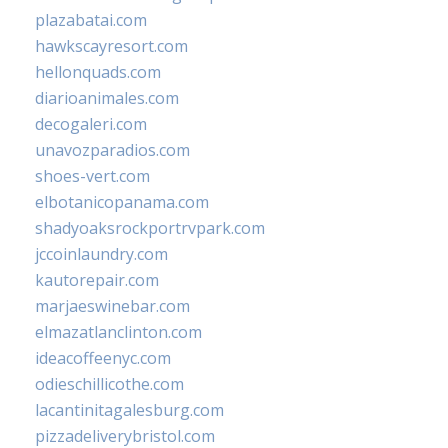
plazabatai.com
hawkscayresort.com
hellonquads.com
diarioanimales.com
decogaleri.com
unavozparadios.com
shoes-vert.com
elbotanicopanama.com
shadyoaksrockportrvpark.com
jccoinlaundry.com
kautorepair.com
marjaeswinebar.com
elmazatlanclinton.com
ideacoffeenyc.com
odieschillicothe.com
lacantinitagalesburg.com
pizzadeliverybristol.com