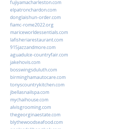
fujiyamacharleston.com
elpatronchardon.com
donglaishun-order.com
fiamc-rome2022.org
mariceworldessentials.com
lafisheriarestaurant.com
915jazzandmore.com
aguadulce-countryfair.com
jakehovis.com
bosswingsduluth.com
birminghamautocare.com
tonyscountrykitchen.com
jbellasnailspa.com
mychaihouse.com
alvisgrooming.com
thegeorginaestate.com
blythewoodseafood.com