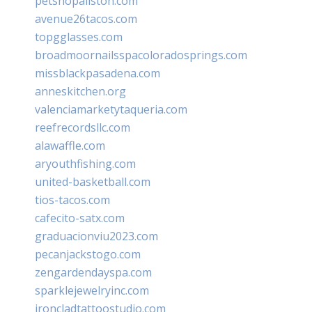
petshopallston.com
avenue26tacos.com
topgglasses.com
broadmoornailsspacoloradosprings.com
missblackpasadena.com
anneskitchen.org
valenciamarketytaqueria.com
reefrecordsllc.com
alawaffle.com
aryouthfishing.com
united-basketball.com
tios-tacos.com
cafecito-satx.com
graduacionviu2023.com
pecanjackstogo.com
zengardendayspa.com
sparklejewelryinc.com
ironcladtattoostudio.com