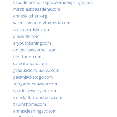
broadmoornailsspacoloradosprings.com
missblackpasadena.com
anneskitchen.org
valenciamarketytaqueria.com
reefrecordsllc.com
alawaffle.com
aryouthfishing.com
united-basketball.com
tios-tacos.com
cafecito-satx.com
graduacionviu2023.com
pecanjackstogo.com
zengardendayspa.com
sparklejewelryinc.com
ironcladtattoostudio.com
bruinshome.com
annascleaningsvc.com