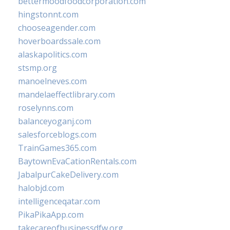
bettermoodfoodcorporation.com
hingstonnt.com
chooseagender.com
hoverboardssale.com
alaskapolitics.com
stsmp.org
manoelneves.com
mandelaeffectlibrary.com
roselynns.com
balanceyoganj.com
salesforceblogs.com
TrainGames365.com
BaytownEvaCationRentals.com
JabalpurCakeDelivery.com
halobjd.com
intelligenceqatar.com
PikaPikaApp.com
takecareofbusinessdfw.org