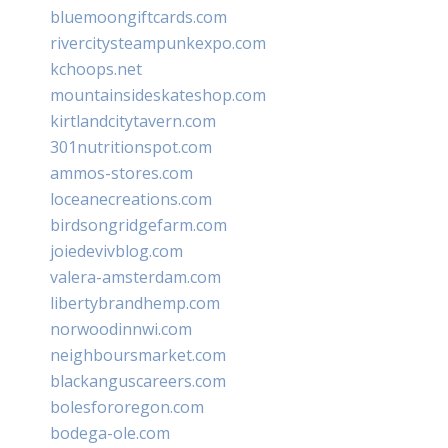
bluemoongiftcards.com
rivercitysteampunkexpo.com
kchoops.net
mountainsideskateshop.com
kirtlandcitytavern.com
301nutritionspot.com
ammos-stores.com
loceanecreations.com
birdsongridgefarm.com
joiedevivblog.com
valera-amsterdam.com
libertybrandhemp.com
norwoodinnwi.com
neighboursmarket.com
blackanguscareers.com
bolesfororegon.com
bodega-ole.com