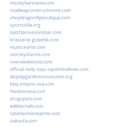
mickeybarmama.com
roadwayconstructioninc.com
shopdragonflyboutique.com
sportszilla.org
batchprovisionsbar.com
brasserie-gobette.com
musicrearte.com
morseysfarms.com
riverviewtennis.com
official-kelly-toys-squishmallows.com
displaygardenonsuncrest.org
bbq-empire-usa.com
feedstoreva.com
drogopets.com
ediblechalk.com
tabletennisnearme.com
oaksofa.com