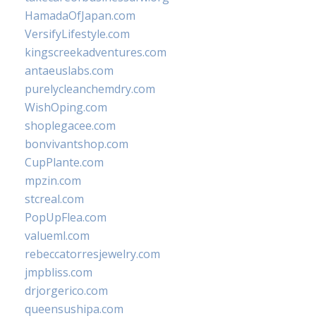
HamadaOfJapan.com
VersifyLifestyle.com
kingscreekadventures.com
antaeuslabs.com
purelycleanchemdry.com
WishOping.com
shoplegacee.com
bonvivantshop.com
CupPlante.com
mpzin.com
stcreal.com
PopUpFlea.com
valueml.com
rebeccatorresjewelry.com
jmpbliss.com
drjorgerico.com
queensushipa.com