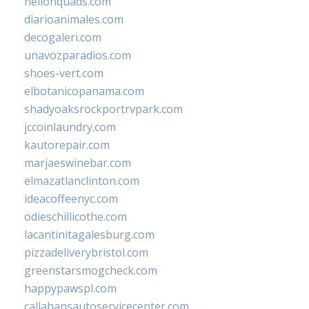
hellonquads.com
diarioanimales.com
decogaleri.com
unavozparadios.com
shoes-vert.com
elbotanicopanama.com
shadyoaksrockportrvpark.com
jccoinlaundry.com
kautorepair.com
marjaeswinebar.com
elmazatlanclinton.com
ideacoffeenyc.com
odieschillicothe.com
lacantinitagalesburg.com
pizzadeliverybristol.com
greenstarsmogcheck.com
happypawspl.com
callahansautoservicecenter.com