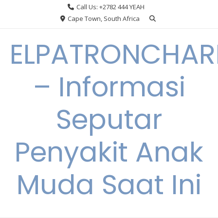
Skip
Call Us: +2782 444 YEAH
to
Cape Town, South Africa
content
ELPATRONCHA
– Informasi
Seputar
Penyakit Anak
Muda Saat Ini