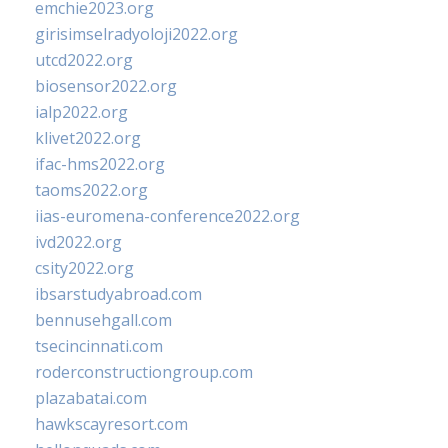
emchie2023.org
girisimselradyoloji2022.org
utcd2022.org
biosensor2022.org
ialp2022.org
klivet2022.org
ifac-hms2022.org
taoms2022.org
iias-euromena-conference2022.org
ivd2022.org
csity2022.org
ibsarstudyabroad.com
bennusehgall.com
tsecincinnati.com
roderconstructiongroup.com
plazabatai.com
hawkscayresort.com