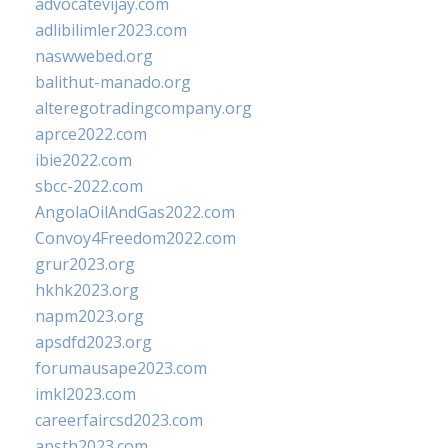
advocatevijay.com
adlibilimler2023.com
naswwebed.org
balithut-manado.org
alteregotradingcompany.org
aprce2022.com
ibie2022.com
sbcc-2022.com
AngolaOilAndGas2022.com
Convoy4Freedom2022.com
grur2023.org
hkhk2023.org
napm2023.org
apsdfd2023.org
forumausape2023.com
imkl2023.com
careerfaircsd2023.com
apsth2023.com