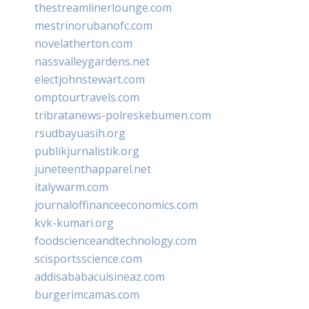
thestreamlinerlounge.com
mestrinorubanofc.com
novelatherton.com
nassvalleygardens.net
electjohnstewart.com
omptourtravels.com
tribratanews-polreskebumen.com
rsudbayuasih.org
publikjurnalistik.org
juneteenthapparel.net
italywarm.com
journaloffinanceeconomics.com
kvk-kumari.org
foodscienceandtechnology.com
scisportsscience.com
addisababacuisineaz.com
burgerimcamas.com