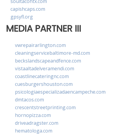
soultacohtx.com
capishcaps.com
gpsyfl.org
MEDIA PARTNER III
vwrepairarlington.com
cleaningservicebaltimore-md.com
beckslandscapeandfence.com
vistaaltadelveramendi.com
coastlinecateringnc.com
cuesburgershouston.com
psicologiaespecializadaencampeche.com
dmtacos.com
crescentstreetprinting.com
hornopizza.com
driveadragster.com
hematologa.com