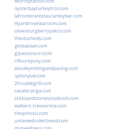
wolfcitytattoo.com
oysterbayturkeytrot.com
lafronterarestauranteybar.com
lilyandrosetearoom.com
olivesburgberrypatch.com
theslushkids.com
giobastian.com
glpascensori.com
rifloorepoxy.com
woolleymillingandpaving.com
uptonpvd.com
2troublegrill.com
casateranga.com
sticksandstonesstudiooh.com
walkers-treeservice.com
shopmossi.com
untamedcollectivesd.com
mxpwellness.com