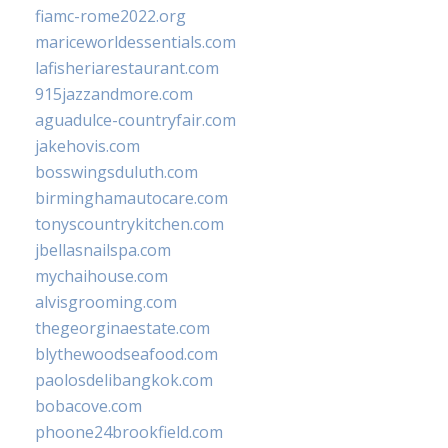
fiamc-rome2022.org
mariceworldessentials.com
lafisheriarestaurant.com
915jazzandmore.com
aguadulce-countryfair.com
jakehovis.com
bosswingsduluth.com
birminghamautocare.com
tonyscountrykitchen.com
jbellasnailspa.com
mychaihouse.com
alvisgrooming.com
thegeorginaestate.com
blythewoodseafood.com
paolosdelibangkok.com
bobacove.com
phoone24brookfield.com