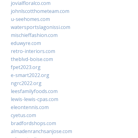
jovialfloralco.com
johnlscotthometeam.com
u-seehomes.com
watersportslagonissi.com
mischieffashion.com
eduwyre.com
retro-interiors.com
theblvd-boise.com
fpet2023.org
e-smart2022.org
ngrc2022.org
leesfamilyfoods.com
lewis-lewis-cpas.com
eleontennis.com
cyetus.com
bradfordshops.com
almadenranchsanjose.com