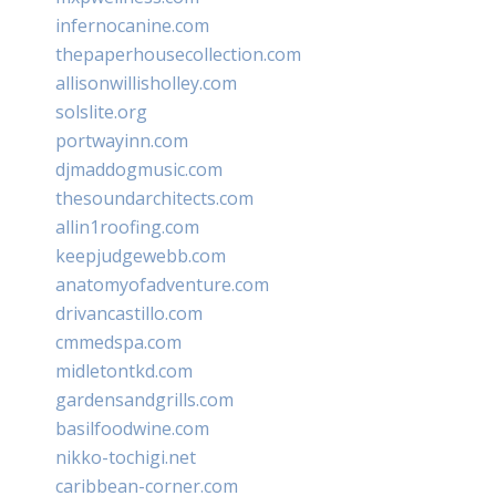
infernocanine.com
thepaperhousecollection.com
allisonwillisholley.com
solslite.org
portwayinn.com
djmaddogmusic.com
thesoundarchitects.com
allin1roofing.com
keepjudgewebb.com
anatomyofadventure.com
drivancastillo.com
cmmedspa.com
midletontkd.com
gardensandgrills.com
basilfoodwine.com
nikko-tochigi.net
caribbean-corner.com