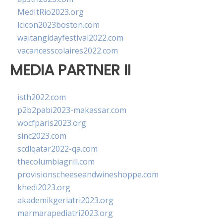
MedItRio2023.org
lcicon2023boston.com
waitangidayfestival2022.com
vacancesscolaires2022.com
MEDIA PARTNER II
isth2022.com
p2b2pabi2023-makassar.com
wocfparis2023.org
sinc2023.com
scdlqatar2022-qa.com
thecolumbiagrill.com
provisionscheeseandwineshoppe.com
khedi2023.org
akademikgeriatri2023.org
marmarapediatri2023.org