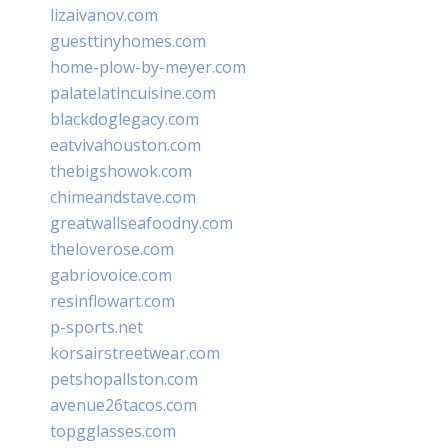
lizaivanov.com
guesttinyhomes.com
home-plow-by-meyer.com
palatelatincuisine.com
blackdoglegacy.com
eatvivahouston.com
thebigshowok.com
chimeandstave.com
greatwallseafoodny.com
theloverose.com
gabriovoice.com
resinflowart.com
p-sports.net
korsairstreetwear.com
petshopallston.com
avenue26tacos.com
topgglasses.com