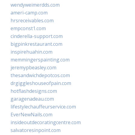
wendyweimerdds.com
ameri-camp.com
hrsreceivables.com
empconst1.com
cinderella-support.com
bigpinkrestaurant.com
inspirehuahin.com
memmingerspainting.com
jeremypbeasley.com
thesandwichdepotcos.com
drgiggleshouseofpain.com
hotflashdesigns.com
garagenadeau.com
lifestylechauffeurservice.com
EverNewNails.com
insideoutdecoratingcentre.com
salvatoresinpoint.com