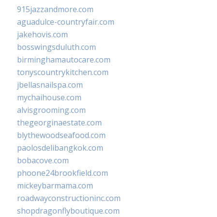
915jazzandmore.com
aguadulce-countryfair.com
jakehovis.com
bosswingsduluth.com
birminghamautocare.com
tonyscountrykitchen.com
jbellasnailspa.com
mychaihouse.com
alvisgrooming.com
thegeorginaestate.com
blythewoodseafood.com
paolosdelibangkok.com
bobacove.com
phoone24brookfield.com
mickeybarmama.com
roadwayconstructioninc.com
shopdragonflyboutique.com