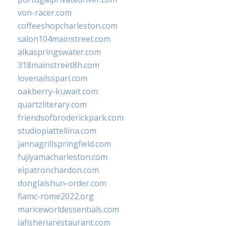
von-racer.com
coffeeshopcharleston.com
salon104mainstreet.com
alkaspringswater.com
318mainstreet8h.com
lovenailsspari.com
oakberry-kuwait.com
quartzliterary.com
friendsofbroderickpark.com
studiopiattellina.com
jannagrillspringfield.com
fujiyamacharleston.com
elpatronchardon.com
donglaishun-order.com
fiamc-rome2022.org
mariceworldessentials.com
lafisheriarestaurant.com