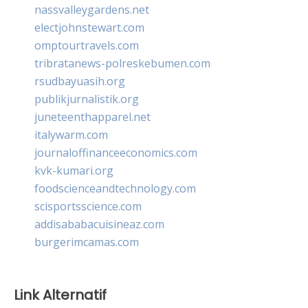
nassvalleygardens.net
electjohnstewart.com
omptourtravels.com
tribratanews-polreskebumen.com
rsudbayuasih.org
publikjurnalistik.org
juneteenthapparel.net
italywarm.com
journaloffinanceeconomics.com
kvk-kumari.org
foodscienceandtechnology.com
scisportsscience.com
addisababacuisineaz.com
burgerimcamas.com
Link Alternatif