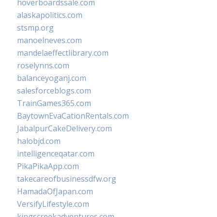
hoverboardssale.com
alaskapolitics.com
stsmp.org
manoelneves.com
mandelaeffectlibrary.com
roselynns.com
balanceyoganj.com
salesforceblogs.com
TrainGames365.com
BaytownEvaCationRentals.com
JabalpurCakeDelivery.com
halobjd.com
intelligenceqatar.com
PikaPikaApp.com
takecareofbusinessdfw.org
HamadaOfJapan.com
VersifyLifestyle.com
kingscreekadventures.com