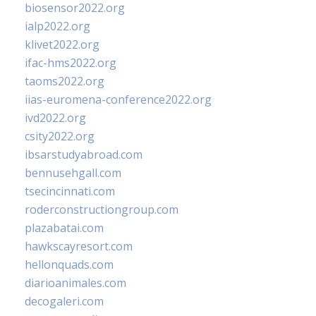
biosensor2022.org
ialp2022.org
klivet2022.org
ifac-hms2022.org
taoms2022.org
iias-euromena-conference2022.org
ivd2022.org
csity2022.org
ibsarstudyabroad.com
bennusehgall.com
tsecincinnati.com
roderconstructiongroup.com
plazabatai.com
hawkscayresort.com
hellonquads.com
diarioanimales.com
decogaleri.com