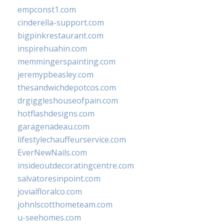
empconst1.com
cinderella-support.com
bigpinkrestaurant.com
inspirehuahin.com
memmingerspainting.com
jeremypbeasley.com
thesandwichdepotcos.com
drgiggleshouseofpain.com
hotflashdesigns.com
garagenadeau.com
lifestylechauffeurservice.com
EverNewNails.com
insideoutdecoratingcentre.com
salvatoresinpoint.com
jovialfloralco.com
johnlscotthometeam.com
u-seehomes.com