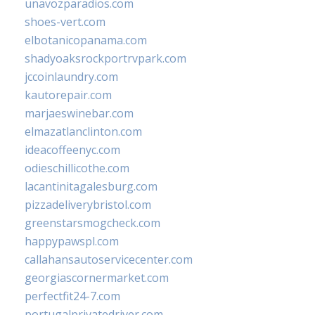
unavozparadios.com
shoes-vert.com
elbotanicopanama.com
shadyoaksrockportrvpark.com
jccoinlaundry.com
kautorepair.com
marjaeswinebar.com
elmazatlanclinton.com
ideacoffeenyc.com
odieschillicothe.com
lacantinitagalesburg.com
pizzadeliverybristol.com
greenstarsmogcheck.com
happypawspl.com
callahansautoservicecenter.com
georgiascornermarket.com
perfectfit24-7.com
portugalprivatedriver.com