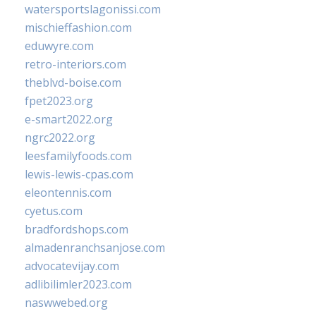
watersportslagonissi.com
mischieffashion.com
eduwyre.com
retro-interiors.com
theblvd-boise.com
fpet2023.org
e-smart2022.org
ngrc2022.org
leesfamilyfoods.com
lewis-lewis-cpas.com
eleontennis.com
cyetus.com
bradfordshops.com
almadenranchsanjose.com
advocatevijay.com
adlibilimler2023.com
naswwebed.org