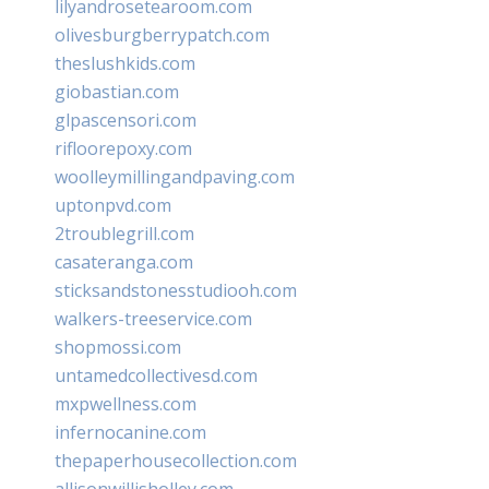
lilyandrosetearoom.com
olivesburgberrypatch.com
theslushkids.com
giobastian.com
glpascensori.com
rifloorepoxy.com
woolleymillingandpaving.com
uptonpvd.com
2troublegrill.com
casateranga.com
sticksandstonesstudiooh.com
walkers-treeservice.com
shopmossi.com
untamedcollectivesd.com
mxpwellness.com
infernocanine.com
thepaperhousecollection.com
allisonwillisholley.com