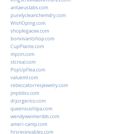
antaeuslabs.com
purelycleanchemdry.com
WishOping.com
shoplegacee.com
bonvivantshop.com
CupPlante.com
mpzin.com
stcreal.com
PopUpFlea.com
valueml.com
rebeccatorresjewelry.com
jmpbliss.com
drjorgerico.com
queensushipa.com
wendyweimerdds.com
ameri-camp.com
hrsreceivables.com