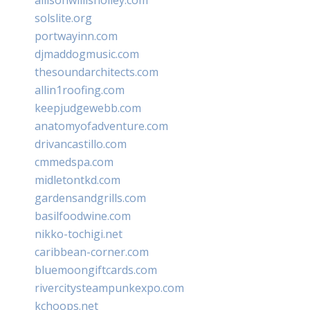
solslite.org
portwayinn.com
djmaddogmusic.com
thesoundarchitects.com
allin1roofing.com
keepjudgewebb.com
anatomyofadventure.com
drivancastillo.com
cmmedspa.com
midletontkd.com
gardensandgrills.com
basilfoodwine.com
nikko-tochigi.net
caribbean-corner.com
bluemoongiftcards.com
rivercitysteampunkexpo.com
kchoops.net