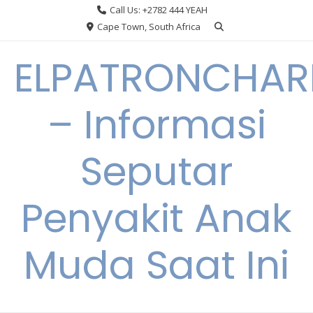
Skip
Call Us: +2782 444 YEAH
to
Cape Town, South Africa
content
ELPATRONCHA
– Informasi
Seputar
Penyakit Anak
Muda Saat Ini