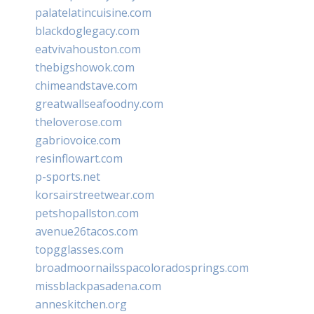
palatelatincuisine.com
blackdoglegacy.com
eatvivahouston.com
thebigshowok.com
chimeandstave.com
greatwallseafoodny.com
theloverose.com
gabriovoice.com
resinflowart.com
p-sports.net
korsairstreetwear.com
petshopallston.com
avenue26tacos.com
topgglasses.com
broadmoornailsspacoloradosprings.com
missblackpasadena.com
anneskitchen.org