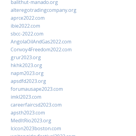
balithut-manado.org
alteregotradingcompany.org
aprce2022.com
ibie2022.com
sbcc-2022.com
AngolaOilAndGas2022.com
Convoy4Freedom2022.com
grur2023.org
hkhk2023.org
napm2023.org
apsdfd2023.org
forumausape2023.com
imkl2023.com
careerfaircsd2023.com
apsth2023.com
MedItRio2023.org
lcicon2023boston.com