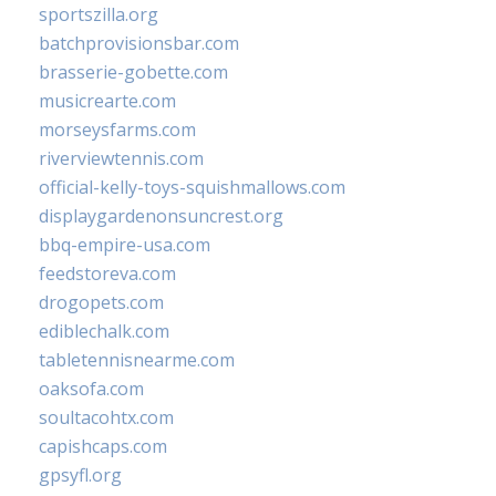
sportszilla.org
batchprovisionsbar.com
brasserie-gobette.com
musicrearte.com
morseysfarms.com
riverviewtennis.com
official-kelly-toys-squishmallows.com
displaygardenonsuncrest.org
bbq-empire-usa.com
feedstoreva.com
drogopets.com
ediblechalk.com
tabletennisnearme.com
oaksofa.com
soultacohtx.com
capishcaps.com
gpsyfl.org