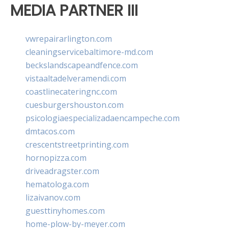
MEDIA PARTNER III
vwrepairarlington.com
cleaningservicebaltimore-md.com
beckslandscapeandfence.com
vistaaltadelveramendi.com
coastlinecateringnc.com
cuesburgershouston.com
psicologiaespecializadaencampeche.com
dmtacos.com
crescentstreetprinting.com
hornopizza.com
driveadragster.com
hematologa.com
lizaivanov.com
guesttinyhomes.com
home-plow-by-meyer.com