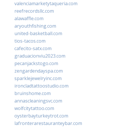
valenciamarketytaqueria.com
reefrecordsllc.com
alawaffle.com
aryouthfishing.com
united-basketball.com
tios-tacos.com
cafecito-satx.com
graduacionviu2023.com
pecanjackstogo.com
zengardendayspa.com
sparklejewelryinc.com
ironcladtattoostudio.com
bruinshome.com
annascleaningsvc.com
wolfcitytattoo.com
oysterbayturkeytrot.com
lafronterarestauranteybar.com