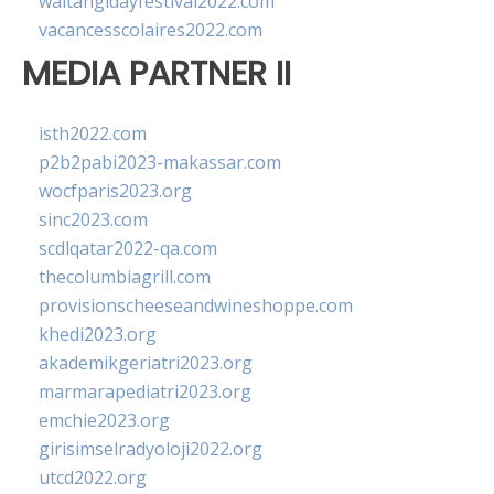
waitangidayfestival2022.com
vacancesscolaires2022.com
MEDIA PARTNER II
isth2022.com
p2b2pabi2023-makassar.com
wocfparis2023.org
sinc2023.com
scdlqatar2022-qa.com
thecolumbiagrill.com
provisionscheeseandwineshoppe.com
khedi2023.org
akademikgeriatri2023.org
marmarapediatri2023.org
emchie2023.org
girisimselradyoloji2022.org
utcd2022.org