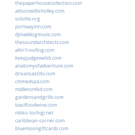
thepaperhousecollection.com
allisonwillisholley.com
solslite.org
portwayinn.com
djmaddogmusic.com
thesoundarchitects.com
allin1roofing.com
keepjudgewebb.com
anatomyofadventure.com
drivancastillo.com
cmmedspa.com
midletontkd.com
gardensandgrills.com
basilfoodwine.com
nikko-tochigi.net
caribbean-corner.com
bluemoongiftcards.com