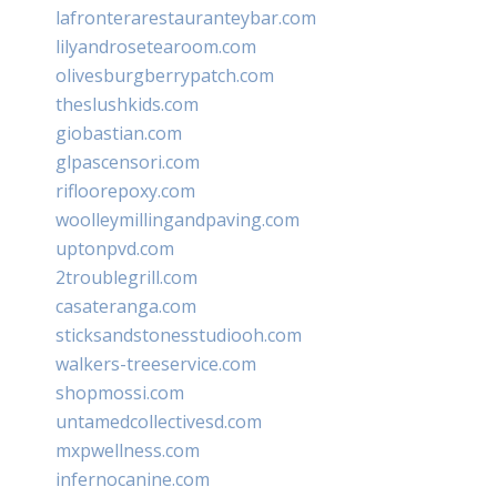
lafronterarestauranteybar.com
lilyandrosetearoom.com
olivesburgberrypatch.com
theslushkids.com
giobastian.com
glpascensori.com
rifloorepoxy.com
woolleymillingandpaving.com
uptonpvd.com
2troublegrill.com
casateranga.com
sticksandstonesstudiooh.com
walkers-treeservice.com
shopmossi.com
untamedcollectivesd.com
mxpwellness.com
infernocanine.com