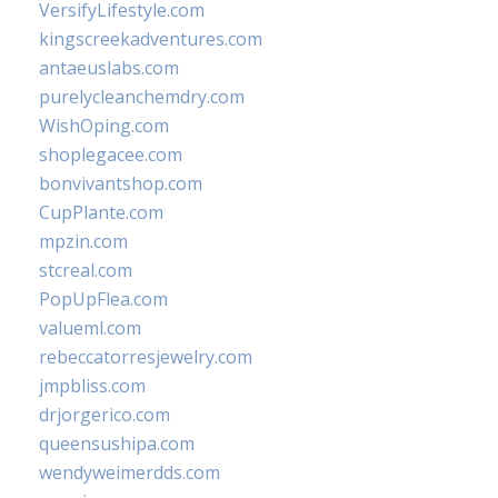
VersifyLifestyle.com
kingscreekadventures.com
antaeuslabs.com
purelycleanchemdry.com
WishOping.com
shoplegacee.com
bonvivantshop.com
CupPlante.com
mpzin.com
stcreal.com
PopUpFlea.com
valueml.com
rebeccatorresjewelry.com
jmpbliss.com
drjorgerico.com
queensushipa.com
wendyweimerdds.com