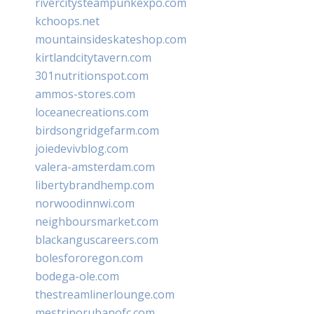
rivercitysteampunkexpo.com
kchoops.net
mountainsideskateshop.com
kirtlandcitytavern.com
301nutritionspot.com
ammos-stores.com
loceanecreations.com
birdsongridgefarm.com
joiedevivblog.com
valera-amsterdam.com
libertybrandhemp.com
norwoodinnwi.com
neighboursmarket.com
blackanguscareers.com
bolesfororegon.com
bodega-ole.com
thestreamlinerlounge.com
mestrinorubanofc.com