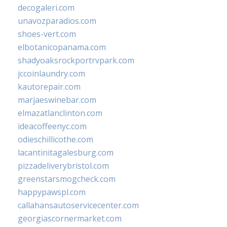
decogaleri.com
unavozparadios.com
shoes-vert.com
elbotanicopanama.com
shadyoaksrockportrvpark.com
jccoinlaundry.com
kautorepair.com
marjaeswinebar.com
elmazatlanclinton.com
ideacoffeenyc.com
odieschillicothe.com
lacantinitagalesburg.com
pizzadeliverybristol.com
greenstarsmogcheck.com
happypawspl.com
callahansautoservicecenter.com
georgiascornermarket.com