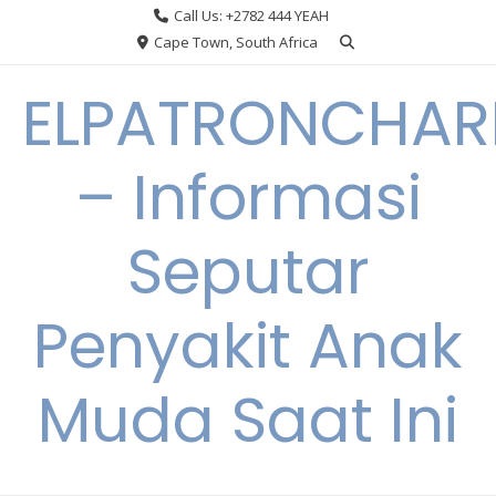
Skip
Call Us: +2782 444 YEAH
to
Cape Town, South Africa
content
ELPATRONCHA
– Informasi
Seputar
Penyakit Anak
Muda Saat Ini