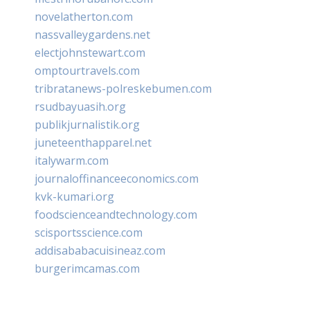
novelatherton.com
nassvalleygardens.net
electjohnstewart.com
omptourtravels.com
tribratanews-polreskebumen.com
rsudbayuasih.org
publikjurnalistik.org
juneteenthapparel.net
italywarm.com
journaloffinanceeconomics.com
kvk-kumari.org
foodscienceandtechnology.com
scisportsscience.com
addisababacuisineaz.com
burgerimcamas.com