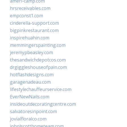
ameri-camp.com
hrsreceivables.com
empconst1.com
cinderella-support.com
bigpinkrestaurant.com
inspirehuahin.com
memmingerspainting.com
jeremypbeasley.com
thesandwichdepotcos.com
drgiggleshouseofpain.com
hotflashdesigns.com
garagenadeau.com
lifestylechauffeurservice.com
EverNewNails.com
insideoutdecoratingcentre.com
salvatoresinpoint.com
jovialfloralco.com
johnlscotthometeam.com