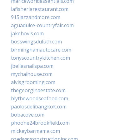
mariceworldessentials.com
lafisheriarestaurant.com
915jazzandmore.com
aguadulce-countryfair.com
jakehovis.com
bosswingsduluth.com
birminghamautocare.com
tonyscountrykitchen.com
jbellasnailspa.com
mychaihouse.com
alvisgrooming.com
thegeorginaestate.com
blythewoodseafood.com
paolosdelibangkok.com
bobacove.com
phoone24brookfield.com
mickeybarmama.com
roadwayconstructioninc.com