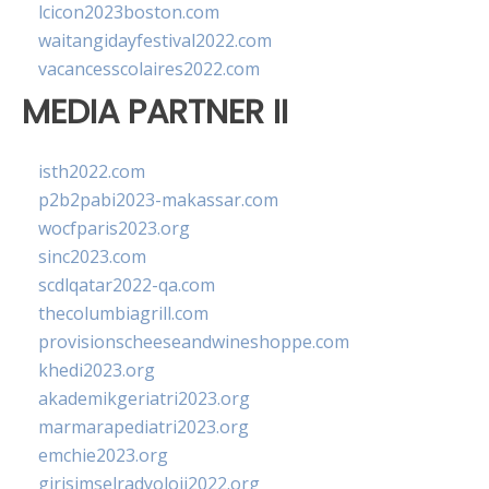
lcicon2023boston.com
waitangidayfestival2022.com
vacancesscolaires2022.com
MEDIA PARTNER II
isth2022.com
p2b2pabi2023-makassar.com
wocfparis2023.org
sinc2023.com
scdlqatar2022-qa.com
thecolumbiagrill.com
provisionscheeseandwineshoppe.com
khedi2023.org
akademikgeriatri2023.org
marmarapediatri2023.org
emchie2023.org
girisimselradyoloji2022.org