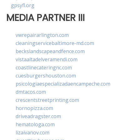
gpsyfl.org
MEDIA PARTNER III
vwrepairarlington.com
cleaningservicebaltimore-md.com
beckslandscapeandfence.com
vistaaltadelveramendi.com
coastlinecateringnc.com
cuesburgershouston.com
psicologiaespecializadaencampeche.com
dmtacos.com
crescentstreetprinting.com
hornopizza.com
driveadragster.com
hematologa.com
lizaivanov.com