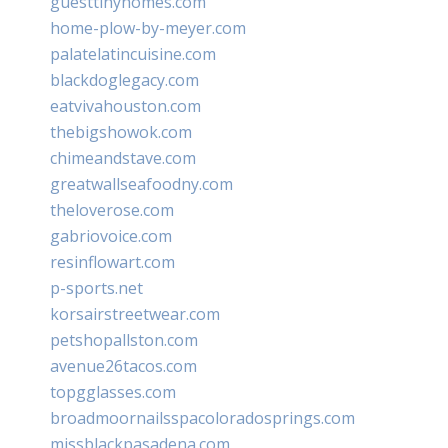
guesttinyhomes.com
home-plow-by-meyer.com
palatelatincuisine.com
blackdoglegacy.com
eatvivahouston.com
thebigshowok.com
chimeandstave.com
greatwallseafoodny.com
theloverose.com
gabriovoice.com
resinflowart.com
p-sports.net
korsairstreetwear.com
petshopallston.com
avenue26tacos.com
topgglasses.com
broadmoornailsspacoloradosprings.com
missblackpasadena.com