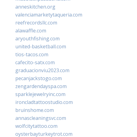
anneskitchen.org
valenciamarketytaqueria.com
reefrecordsllc.com
alawaffle.com
aryouthfishing.com
united-basketball.com
tios-tacos.com
cafecito-satx.com
graduacionviu2023.com
pecanjackstogo.com
zengardendayspa.com
sparklejewelryinc.com
ironcladtattoostudio.com
bruinshome.com
annascleaningsvc.com
wolfcitytattoo.com
oysterbayturkeytrot.com