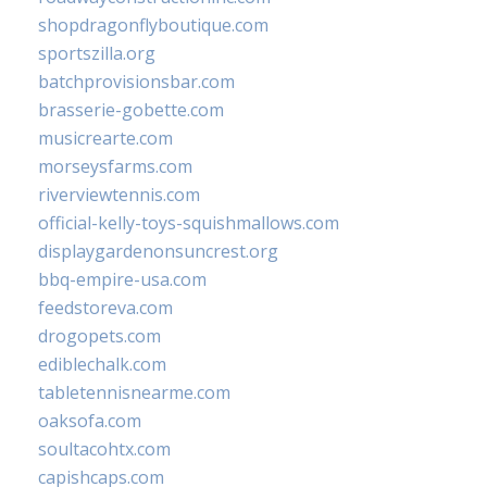
shopdragonflyboutique.com
sportszilla.org
batchprovisionsbar.com
brasserie-gobette.com
musicrearte.com
morseysfarms.com
riverviewtennis.com
official-kelly-toys-squishmallows.com
displaygardenonsuncrest.org
bbq-empire-usa.com
feedstoreva.com
drogopets.com
ediblechalk.com
tabletennisnearme.com
oaksofa.com
soultacohtx.com
capishcaps.com