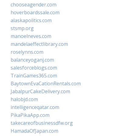
chooseagender.com
hoverboardssale.com
alaskapolitics.com
stsmp.org
manoelneves.com
mandelaeffectlibrary.com
roselynns.com
balanceyoganj.com
salesforceblogs.com
TrainGames365.com
BaytownEvaCationRentals.com
JabalpurCakeDelivery.com
halobjd.com
intelligenceqatar.com
PikaPikaApp.com
takecareofbusinessdfw.org
HamadaOfJapan.com