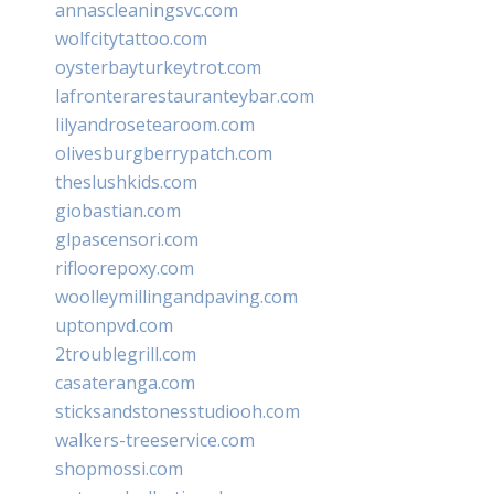
annascleaningsvc.com
wolfcitytattoo.com
oysterbayturkeytrot.com
lafronterarestauranteybar.com
lilyandrosetearoom.com
olivesburgberrypatch.com
theslushkids.com
giobastian.com
glpascensori.com
rifloorepoxy.com
woolleymillingandpaving.com
uptonpvd.com
2troublegrill.com
casateranga.com
sticksandstonesstudiooh.com
walkers-treeservice.com
shopmossi.com