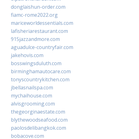
donglaishun-order.com
fiamc-rome2022.org
mariceworldessentials.com
lafisheriarestaurant.com
915jazzandmore.com
aguadulce-countryfair.com
jakehovis.com
bosswingsduluth.com
birminghamautocare.com
tonyscountrykitchen.com
jbellasnailspa.com
mychaihouse.com
alvisgrooming.com
thegeorginaestate.com
blythewoodseafood.com
paolosdelibangkok.com
bobacove.com