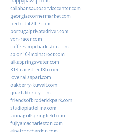
happypawspl.com
callahansautoservicecenter.com
georgiascornermarket.com
perfectfit24-7.com
portugalprivatedriver.com
von-racer.com
coffeeshopcharleston.com
salon104mainstreet.com
alkaspringswater.com
318mainstreet8h.com
lovenailsspari.com
oakberry-kuwait.com
quartzliterary.com
friendsofbroderickpark.com
studiopiattellina.com
jannagrillspringfield.com
fujiyamacharleston.com
elpatronchardon.com