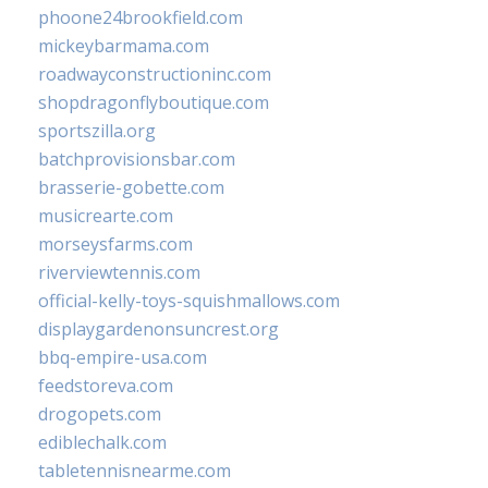
phoone24brookfield.com
mickeybarmama.com
roadwayconstructioninc.com
shopdragonflyboutique.com
sportszilla.org
batchprovisionsbar.com
brasserie-gobette.com
musicrearte.com
morseysfarms.com
riverviewtennis.com
official-kelly-toys-squishmallows.com
displaygardenonsuncrest.org
bbq-empire-usa.com
feedstoreva.com
drogopets.com
ediblechalk.com
tabletennisnearme.com