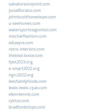
salvatoresinpoint.com
jovialfloralco.com
johnlscotthometeam.com
u-seehomes.com
watersportslagonissi.com
mischieffashion.com
eduwyre.com
retro-interiors.com
theblvd-boise.com
fpet2023.org
e-smart2022.org
ngrc2022.org
leesfamilyfoods.com
lewis-lewis-cpas.com
eleontennis.com
cyetus.com
bradfordshops.com