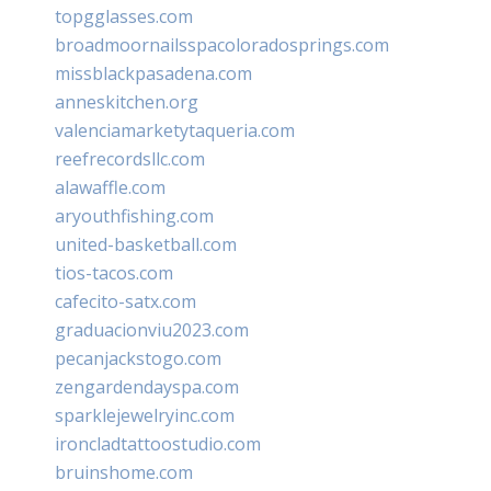
topgglasses.com
broadmoornailsspacoloradosprings.com
missblackpasadena.com
anneskitchen.org
valenciamarketytaqueria.com
reefrecordsllc.com
alawaffle.com
aryouthfishing.com
united-basketball.com
tios-tacos.com
cafecito-satx.com
graduacionviu2023.com
pecanjackstogo.com
zengardendayspa.com
sparklejewelryinc.com
ironcladtattoostudio.com
bruinshome.com