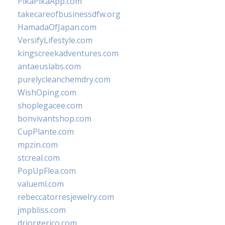
PikaPikaApp.com
takecareofbusinessdfw.org
HamadaOfJapan.com
VersifyLifestyle.com
kingscreekadventures.com
antaeuslabs.com
purelycleanchemdry.com
WishOping.com
shoplegacee.com
bonvivantshop.com
CupPlante.com
mpzin.com
stcreal.com
PopUpFlea.com
valueml.com
rebeccatorresjewelry.com
jmpbliss.com
drjorgerico.com