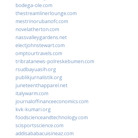
bodega-ole.com
thestreamlinerlounge.com
mestrinorubanofc.com
novelatherton.com
nassvalleygardens.net
electjohnstewart.com
omptourtravels.com
tribratanews-polreskebumen.com
rsudbayuasih.org
publikjurnalistik.org
juneteenthapparel.net
italywarm.com
journaloffinanceeconomics.com
kvk-kumari.org
foodscienceandtechnology.com
scisportsscience.com
addisababacuisineaz.com