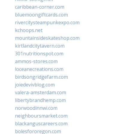
caribbean-corner.com
bluemoongiftcards.com
rivercitysteampunkexpo.com
kchoops.net
mountainsideskateshop.com
kirtlandcitytavern.com
301nutritionspot.com
ammos-stores.com
loceanecreations.com
birdsongridgefarm.com
joiedevivblog.com
valera-amsterdam.com
libertybrandhemp.com
norwoodinnwi.com
neighboursmarket.com
blackanguscareers.com
bolesfororegon.com