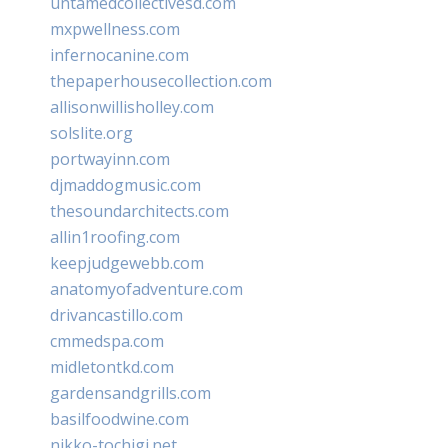
untamedcollectivesd.com
mxpwellness.com
infernocanine.com
thepaperhousecollection.com
allisonwillisholley.com
solslite.org
portwayinn.com
djmaddogmusic.com
thesoundarchitects.com
allin1roofing.com
keepjudgewebb.com
anatomyofadventure.com
drivancastillo.com
cmmedspa.com
midletontkd.com
gardensandgrills.com
basilfoodwine.com
nikko-tochigi.net