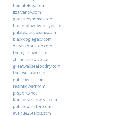
hematologa.com
lizaivanov.com
guesttinyhomes.com
home-plow-by-meyer.com
palatelatincuisine.com
blackdoglegacy.com
eatvivahouston.com
thebigshowok.com
chimeandstave.com
greatwallseafoodny.com
theloverose.com
gabriovoice.com
resinflowart.com
p-sports.net
korsairstreetwear.com
petshopallston.com
avenue26tacos.com