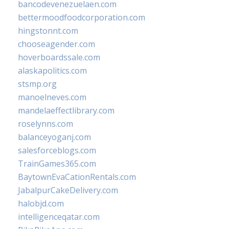
bancodevenezuelaen.com
bettermoodfoodcorporation.com
hingstonnt.com
chooseagender.com
hoverboardssale.com
alaskapolitics.com
stsmp.org
manoelneves.com
mandelaeffectlibrary.com
roselynns.com
balanceyoganj.com
salesforceblogs.com
TrainGames365.com
BaytownEvaCationRentals.com
JabalpurCakeDelivery.com
halobjd.com
intelligenceqatar.com