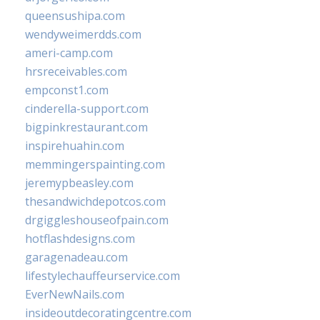
queensushipa.com
wendyweimerdds.com
ameri-camp.com
hrsreceivables.com
empconst1.com
cinderella-support.com
bigpinkrestaurant.com
inspirehuahin.com
memmingerspainting.com
jeremypbeasley.com
thesandwichdepotcos.com
drgiggleshouseofpain.com
hotflashdesigns.com
garagenadeau.com
lifestylechauffeurservice.com
EverNewNails.com
insideoutdecoratingcentre.com