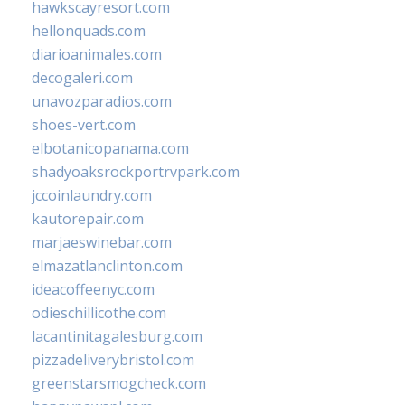
hawkscayresort.com
hellonquads.com
diarioanimales.com
decogaleri.com
unavozparadios.com
shoes-vert.com
elbotanicopanama.com
shadyoaksrockportrvpark.com
jccoinlaundry.com
kautorepair.com
marjaeswinebar.com
elmazatlanclinton.com
ideacoffeenyc.com
odieschillicothe.com
lacantinitagalesburg.com
pizzadeliverybristol.com
greenstarsmogcheck.com