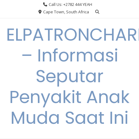
Skip
Call Us: +2782 444 YEAH
to
Cape Town, South Africa
content
ELPATRONCHA
– Informasi
Seputar
Penyakit Anak
Muda Saat Ini