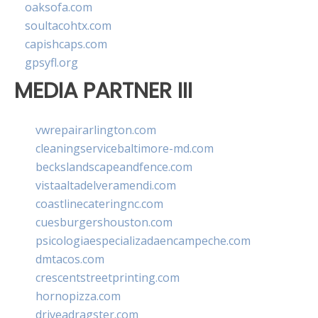
oaksofa.com
soultacohtx.com
capishcaps.com
gpsyfl.org
MEDIA PARTNER III
vwrepairarlington.com
cleaningservicebaltimore-md.com
beckslandscapeandfence.com
vistaaltadelveramendi.com
coastlinecateringnc.com
cuesburgershouston.com
psicologiaespecializadaencampeche.com
dmtacos.com
crescentstreetprinting.com
hornopizza.com
driveadragster.com