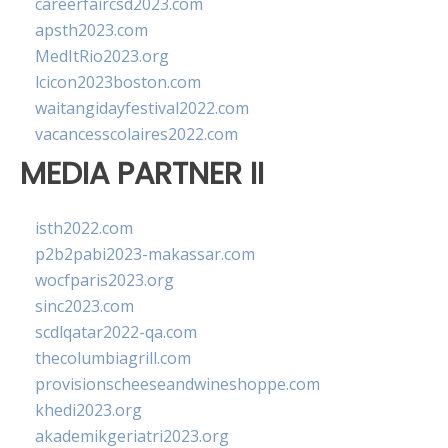
careerfaircsd2023.com
apsth2023.com
MedItRio2023.org
lcicon2023boston.com
waitangidayfestival2022.com
vacancesscolaires2022.com
MEDIA PARTNER II
isth2022.com
p2b2pabi2023-makassar.com
wocfparis2023.org
sinc2023.com
scdlqatar2022-qa.com
thecolumbiagrill.com
provisionscheeseandwineshoppe.com
khedi2023.org
akademikgeriatri2023.org