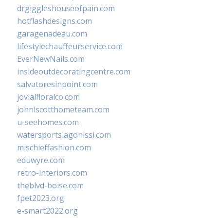
drgiggleshouseofpain.com
hotflashdesigns.com
garagenadeau.com
lifestylechauffeurservice.com
EverNewNails.com
insideoutdecoratingcentre.com
salvatoresinpoint.com
jovialfloralco.com
johnlscotthometeam.com
u-seehomes.com
watersportslagonissi.com
mischieffashion.com
eduwyre.com
retro-interiors.com
theblvd-boise.com
fpet2023.org
e-smart2022.org