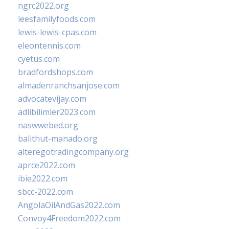
ngrc2022.org
leesfamilyfoods.com
lewis-lewis-cpas.com
eleontennis.com
cyetus.com
bradfordshops.com
almadenranchsanjose.com
advocatevijay.com
adlibilimler2023.com
naswwebed.org
balithut-manado.org
alteregotradingcompany.org
aprce2022.com
ibie2022.com
sbcc-2022.com
AngolaOilAndGas2022.com
Convoy4Freedom2022.com