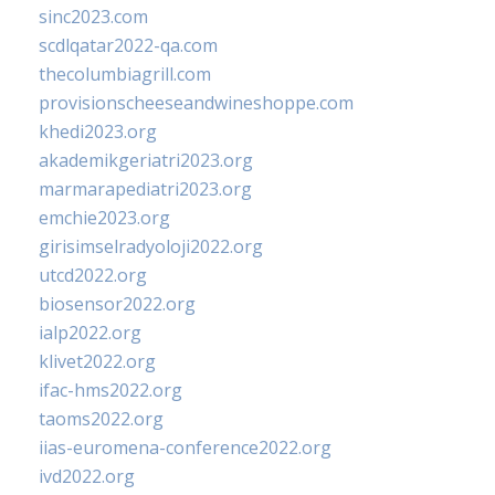
sinc2023.com
scdlqatar2022-qa.com
thecolumbiagrill.com
provisionscheeseandwineshoppe.com
khedi2023.org
akademikgeriatri2023.org
marmarapediatri2023.org
emchie2023.org
girisimselradyoloji2022.org
utcd2022.org
biosensor2022.org
ialp2022.org
klivet2022.org
ifac-hms2022.org
taoms2022.org
iias-euromena-conference2022.org
ivd2022.org