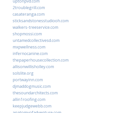
uptonpvd.com
2troublegrill.com
casateranga.com
sticksandstonesstudiooh.com
walkers-treeservice.com
shopmossi.com
untamedcollectivesd.com
mxpwellness.com
infernocanine.com
thepaperhousecollection.com
allisonwillisholley.com
solslite.org
portwayinn.com
djmaddogmusic.com
thesoundarchitects.com
allin1roofing.com
keepjudgewebb.com
anatomyofadventure.com