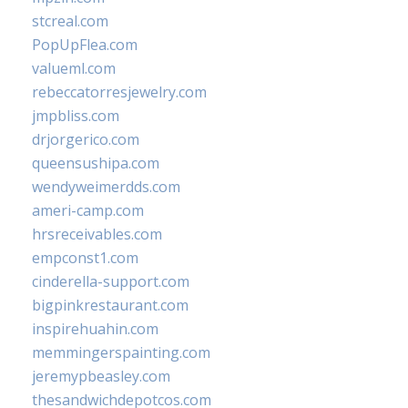
stcreal.com
PopUpFlea.com
valueml.com
rebeccatorresjewelry.com
jmpbliss.com
drjorgerico.com
queensushipa.com
wendyweimerdds.com
ameri-camp.com
hrsreceivables.com
empconst1.com
cinderella-support.com
bigpinkrestaurant.com
inspirehuahin.com
memmingerspainting.com
jeremypbeasley.com
thesandwichdepotcos.com