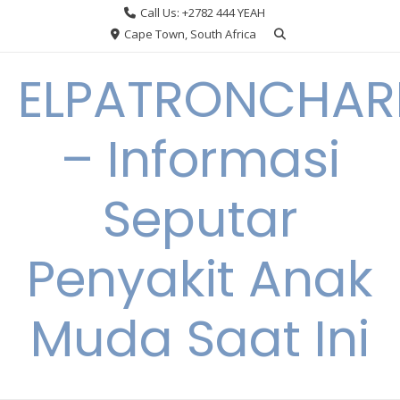
Skip
Call Us: +2782 444 YEAH
to
Cape Town, South Africa
content
ELPATRONCHA
– Informasi
Seputar
Penyakit Anak
Muda Saat Ini