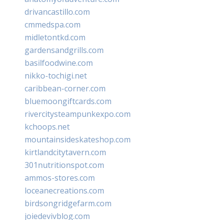
drivancastillo.com
cmmedspa.com
midletontkd.com
gardensandgrills.com
basilfoodwine.com
nikko-tochigi.net
caribbean-corner.com
bluemoongiftcards.com
rivercitysteampunkexpo.com
kchoops.net
mountainsideskateshop.com
kirtlandcitytavern.com
301nutritionspot.com
ammos-stores.com
loceanecreations.com
birdsongridgefarm.com
joiedevivblog.com