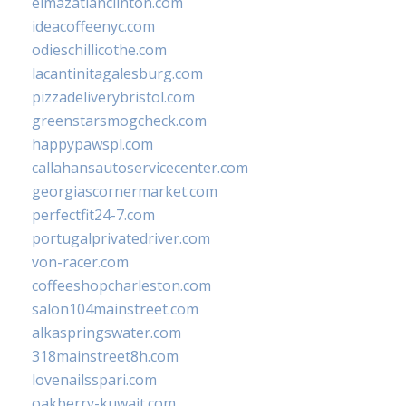
elmazatlanclinton.com
ideacoffeenyc.com
odieschillicothe.com
lacantinitagalesburg.com
pizzadeliverybristol.com
greenstarsmogcheck.com
happypawspl.com
callahansautoservicecenter.com
georgiascornermarket.com
perfectfit24-7.com
portugalprivatedriver.com
von-racer.com
coffeeshopcharleston.com
salon104mainstreet.com
alkaspringswater.com
318mainstreet8h.com
lovenailsspari.com
oakberry-kuwait.com