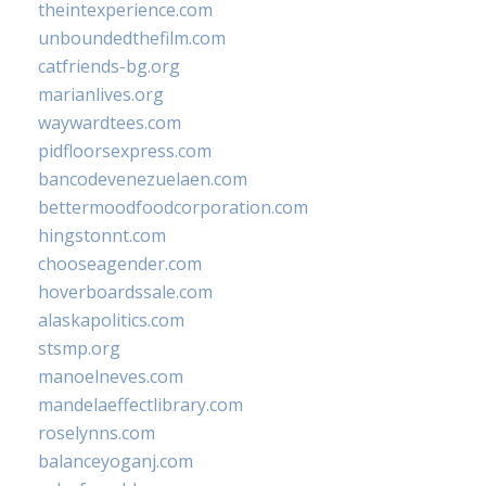
theintexperience.com
unboundedthefilm.com
catfriends-bg.org
marianlives.org
waywardtees.com
pidfloorsexpress.com
bancodevenezuelaen.com
bettermoodfoodcorporation.com
hingstonnt.com
chooseagender.com
hoverboardssale.com
alaskapolitics.com
stsmp.org
manoelneves.com
mandelaeffectlibrary.com
roselynns.com
balanceyoganj.com