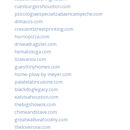
cuesburgershouston.com
psicologiaespecializadaencampeche.com
dmtacos.com
crescentstreetprinting.com
hornopizza.com
driveadragster.com
hematologa.com
lizaivanov.com
guesttinyhomes.com
home-plow-by-meyer.com
palatelatincuisine.com
blackdoglegacy.com
eatvivahouston.com
thebigshowok.com
chimeandstave.com
greatwallseafoodny.com
theloverose.com