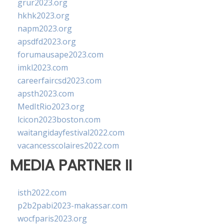
grur2023.org
hkhk2023.org
napm2023.org
apsdfd2023.org
forumausape2023.com
imkl2023.com
careerfaircsd2023.com
apsth2023.com
MedItRio2023.org
lcicon2023boston.com
waitangidayfestival2022.com
vacancesscolaires2022.com
MEDIA PARTNER II
isth2022.com
p2b2pabi2023-makassar.com
wocfparis2023.org