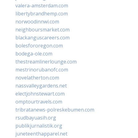
valera-amsterdam.com
libertybrandhemp.com
norwoodinnwi.com
neighboursmarket.com
blackanguscareers.com
bolesfororegon.com
bodega-ole.com
thestreamlinerlounge.com
mestrinorubanofc.com
novelatherton.com
nassvalleygardens.net
electjohnstewart.com
omptourtravels.com
tribratanews-polreskebumen.com
rsudbayuasih.org
publikjurnalistik.org
juneteenthapparel.net