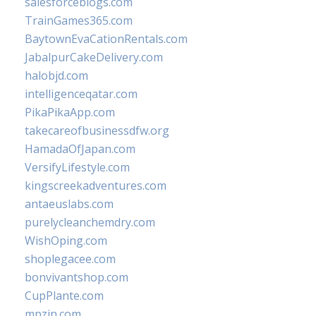
salesforceblogs.com
TrainGames365.com
BaytownEvaCationRentals.com
JabalpurCakeDelivery.com
halobjd.com
intelligenceqatar.com
PikaPikaApp.com
takecareofbusinessdfw.org
HamadaOfJapan.com
VersifyLifestyle.com
kingscreekadventures.com
antaeuslabs.com
purelycleanchemdry.com
WishOping.com
shoplegacee.com
bonvivantshop.com
CupPlante.com
mpzin.com