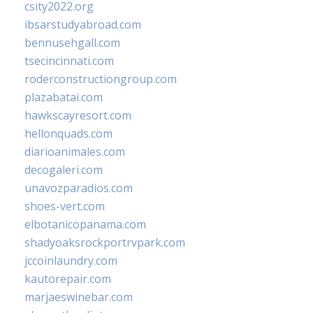
csity2022.org
ibsarstudyabroad.com
bennusehgall.com
tsecincinnati.com
roderconstructiongroup.com
plazabatai.com
hawkscayresort.com
hellonquads.com
diarioanimales.com
decogaleri.com
unavozparadios.com
shoes-vert.com
elbotanicopanama.com
shadyoaksrockportrvpark.com
jccoinlaundry.com
kautorepair.com
marjaeswinebar.com