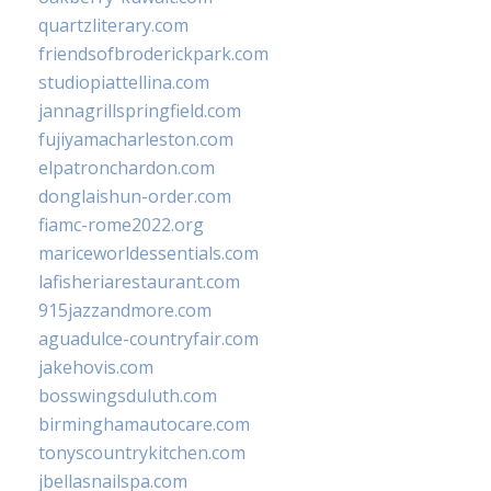
quartzliterary.com
friendsofbroderickpark.com
studiopiattellina.com
jannagrillspringfield.com
fujiyamacharleston.com
elpatronchardon.com
donglaishun-order.com
fiamc-rome2022.org
mariceworldessentials.com
lafisheriarestaurant.com
915jazzandmore.com
aguadulce-countryfair.com
jakehovis.com
bosswingsduluth.com
birminghamautocare.com
tonyscountrykitchen.com
jbellasnailspa.com