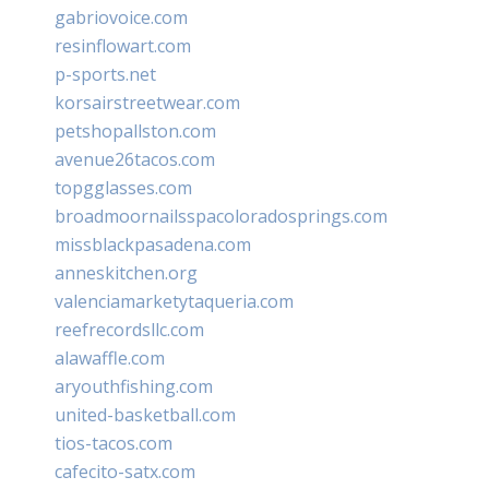
gabriovoice.com
resinflowart.com
p-sports.net
korsairstreetwear.com
petshopallston.com
avenue26tacos.com
topgglasses.com
broadmoornailsspacoloradosprings.com
missblackpasadena.com
anneskitchen.org
valenciamarketytaqueria.com
reefrecordsllc.com
alawaffle.com
aryouthfishing.com
united-basketball.com
tios-tacos.com
cafecito-satx.com