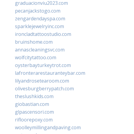
graduacionviu2023.com
pecanjackstogo.com
zengardendayspa.com
sparklejewelryinc.com
ironcladtattoostudio.com
bruinshome.com
annascleaningsvc.com
wolfcitytattoo.com
oysterbayturkeytrot.com
lafronterarestauranteybar.com
lilyandrosetearoom.com
olivesburgberrypatch.com
theslushkids.com
giobastian.com
glpascensori.com
rifloorepoxy.com
woolleymillingandpaving.com