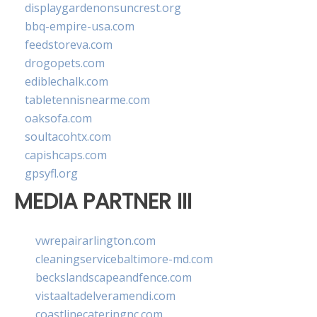
displaygardenonsuncrest.org
bbq-empire-usa.com
feedstoreva.com
drogopets.com
ediblechalk.com
tabletennisnearme.com
oaksofa.com
soultacohtx.com
capishcaps.com
gpsyfl.org
MEDIA PARTNER III
vwrepairarlington.com
cleaningservicebaltimore-md.com
beckslandscapeandfence.com
vistaaltadelveramendi.com
coastlinecateringnc.com