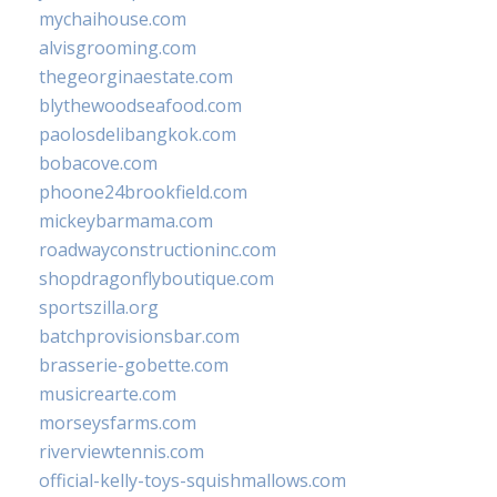
mychaihouse.com
alvisgrooming.com
thegeorginaestate.com
blythewoodseafood.com
paolosdelibangkok.com
bobacove.com
phoone24brookfield.com
mickeybarmama.com
roadwayconstructioninc.com
shopdragonflyboutique.com
sportszilla.org
batchprovisionsbar.com
brasserie-gobette.com
musicrearte.com
morseysfarms.com
riverviewtennis.com
official-kelly-toys-squishmallows.com