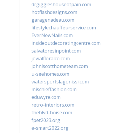
drgiggleshouseofpain.com
hotflashdesigns.com
garagenadeau.com
lifestylechauffeurservice.com
EverNewNails.com
insideoutdecoratingcentre.com
salvatoresinpoint.com
jovialfloralco.com
johnlscotthometeam.com
u-seehomes.com
watersportslagonissi.com
mischieffashion.com
eduwyre.com
retro-interiors.com
theblvd-boise.com
fpet2023.org
e-smart2022.org