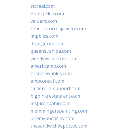
stcreal.com
PopUpFlea.com
valueml.com
rebeccatorresjewelry.com
jmpbliss.com
drjorgerico.com
queensushipa.com
wendyweimerdds.com
ameri-camp.com
hrsreceivables.com
empconst1.com
cinderella-support.com
bigpinkrestaurant.com
inspirehuahin.com
memmingerspainting.com
jeremypbeasley.com
thesandwichdepotcos.com