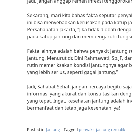
Jadi, jangan anggap remeh infeksi tenggorokan
Sekarang, mari kita bahas fakta seputar penya
ini bisa menyebabkan kerusakan pada katup jant
Persahabatan Jakarta, “Jika tidak diobati den
pada katup jantung dan mempengaruhi fungsi 
Fakta lainnya adalah bahwa penyakit jantung r
jantung. Menurut dr. Dini Rahmawati, Sp.JP, da
rutin memeriksakan kondisi jantungnya agar b
yang lebih serius, seperti gagal jantung.”
Jadi, Sahabat Sehat, jangan percaya begitu saja
informasi yang akurat dan konsultasikan den
yang tepat. Ingat, kesehatan jantung adalah i
bermanfaat dan tetap jaga kesehatan, ya!
Posted in
Jantung
Tagged
penyakit jantung rematik