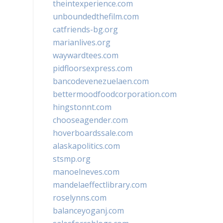
theintexperience.com
unboundedthefilm.com
catfriends-bg.org
marianlives.org
waywardtees.com
pidfloorsexpress.com
bancodevenezuelaen.com
bettermoodfoodcorporation.com
hingstonnt.com
chooseagender.com
hoverboardssale.com
alaskapolitics.com
stsmp.org
manoelneves.com
mandelaeffectlibrary.com
roselynns.com
balanceyoganj.com