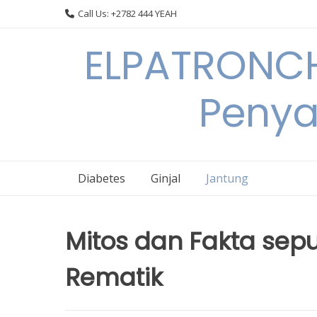
Skip
Call Us: +2782 444 YEAH
to
content
ELPATRONCH
Penya
Diabetes
Ginjal
Jantung
Mitos dan Fakta sep
Rematik