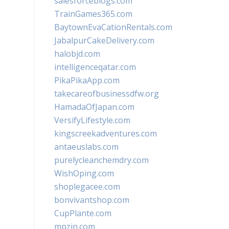
salesforceblogs.com
TrainGames365.com
BaytownEvaCationRentals.com
JabalpurCakeDelivery.com
halobjd.com
intelligenceqatar.com
PikaPikaApp.com
takecareofbusinessdfw.org
HamadaOfJapan.com
VersifyLifestyle.com
kingscreekadventures.com
antaeuslabs.com
purelycleanchemdry.com
WishOping.com
shoplegacee.com
bonvivantshop.com
CupPlante.com
mpzin.com