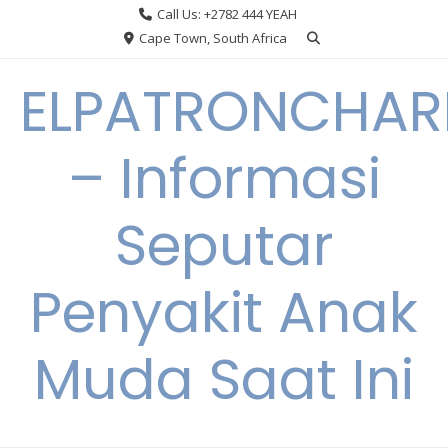
Skip
Call Us: +2782 444 YEAH
to
Cape Town, South Africa
content
ELPATRONCHA
– Informasi
Seputar
Penyakit Anak
Muda Saat Ini