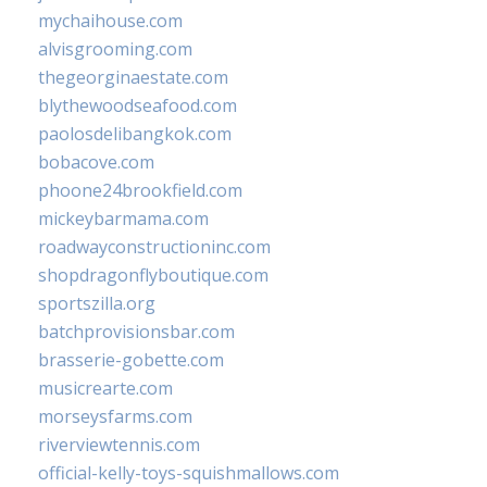
mychaihouse.com
alvisgrooming.com
thegeorginaestate.com
blythewoodseafood.com
paolosdelibangkok.com
bobacove.com
phoone24brookfield.com
mickeybarmama.com
roadwayconstructioninc.com
shopdragonflyboutique.com
sportszilla.org
batchprovisionsbar.com
brasserie-gobette.com
musicrearte.com
morseysfarms.com
riverviewtennis.com
official-kelly-toys-squishmallows.com