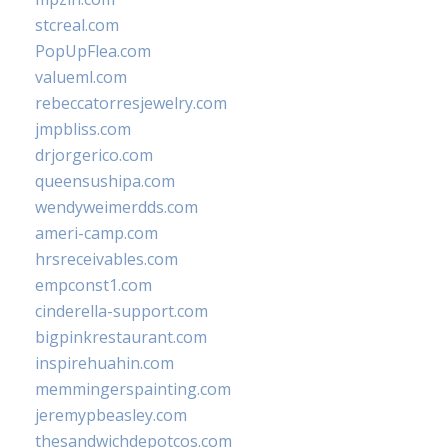
stcreal.com
PopUpFlea.com
valueml.com
rebeccatorresjewelry.com
jmpbliss.com
drjorgerico.com
queensushipa.com
wendyweimerdds.com
ameri-camp.com
hrsreceivables.com
empconst1.com
cinderella-support.com
bigpinkrestaurant.com
inspirehuahin.com
memmingerspainting.com
jeremypbeasley.com
thesandwichdepotcos.com