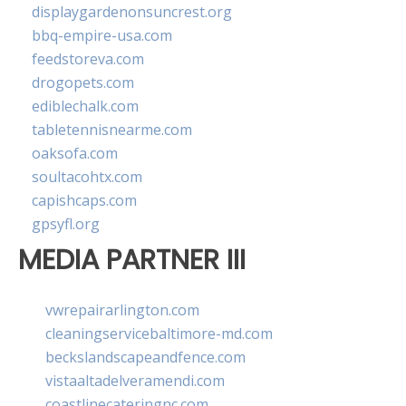
displaygardenonsuncrest.org
bbq-empire-usa.com
feedstoreva.com
drogopets.com
ediblechalk.com
tabletennisnearme.com
oaksofa.com
soultacohtx.com
capishcaps.com
gpsyfl.org
MEDIA PARTNER III
vwrepairarlington.com
cleaningservicebaltimore-md.com
beckslandscapeandfence.com
vistaaltadelveramendi.com
coastlinecateringnc.com