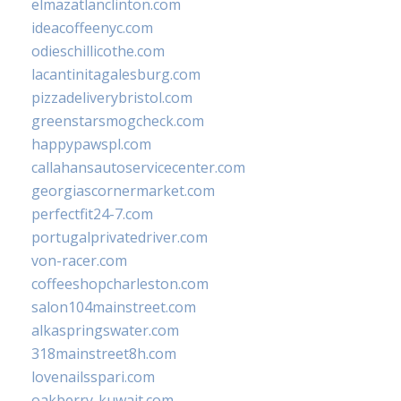
elmazatlanclinton.com
ideacoffeenyc.com
odieschillicothe.com
lacantinitagalesburg.com
pizzadeliverybristol.com
greenstarsmogcheck.com
happypawspl.com
callahansautoservicecenter.com
georgiascornermarket.com
perfectfit24-7.com
portugalprivatedriver.com
von-racer.com
coffeeshopcharleston.com
salon104mainstreet.com
alkaspringswater.com
318mainstreet8h.com
lovenailsspari.com
oakberry-kuwait.com