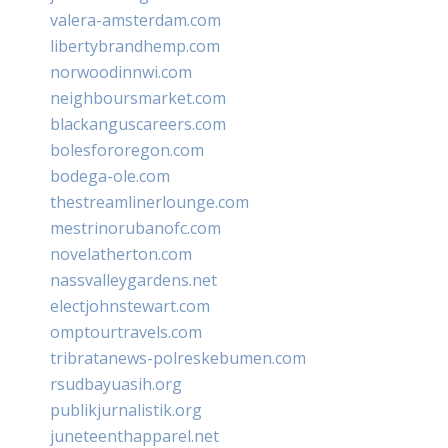
valera-amsterdam.com
libertybrandhemp.com
norwoodinnwi.com
neighboursmarket.com
blackanguscareers.com
bolesfororegon.com
bodega-ole.com
thestreamlinerlounge.com
mestrinorubanofc.com
novelatherton.com
nassvalleygardens.net
electjohnstewart.com
omptourtravels.com
tribratanews-polreskebumen.com
rsudbayuasih.org
publikjurnalistik.org
juneteenthapparel.net