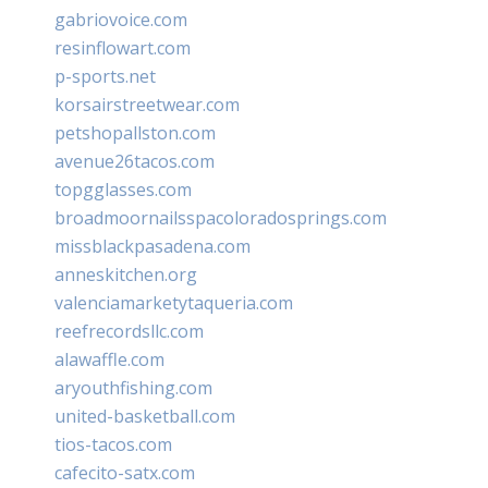
gabriovoice.com
resinflowart.com
p-sports.net
korsairstreetwear.com
petshopallston.com
avenue26tacos.com
topgglasses.com
broadmoornailsspacoloradosprings.com
missblackpasadena.com
anneskitchen.org
valenciamarketytaqueria.com
reefrecordsllc.com
alawaffle.com
aryouthfishing.com
united-basketball.com
tios-tacos.com
cafecito-satx.com