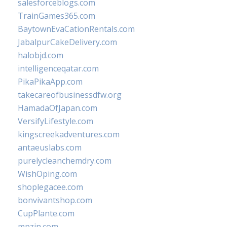
salesforceblogs.com
TrainGames365.com
BaytownEvaCationRentals.com
JabalpurCakeDelivery.com
halobjd.com
intelligenceqatar.com
PikaPikaApp.com
takecareofbusinessdfw.org
HamadaOfJapan.com
VersifyLifestyle.com
kingscreekadventures.com
antaeuslabs.com
purelycleanchemdry.com
WishOping.com
shoplegacee.com
bonvivantshop.com
CupPlante.com
mpzin.com