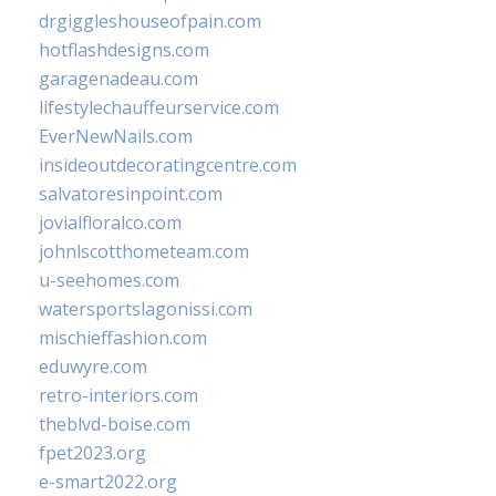
drgiggleshouseofpain.com
hotflashdesigns.com
garagenadeau.com
lifestylechauffeurservice.com
EverNewNails.com
insideoutdecoratingcentre.com
salvatoresinpoint.com
jovialfloralco.com
johnlscotthometeam.com
u-seehomes.com
watersportslagonissi.com
mischieffashion.com
eduwyre.com
retro-interiors.com
theblvd-boise.com
fpet2023.org
e-smart2022.org