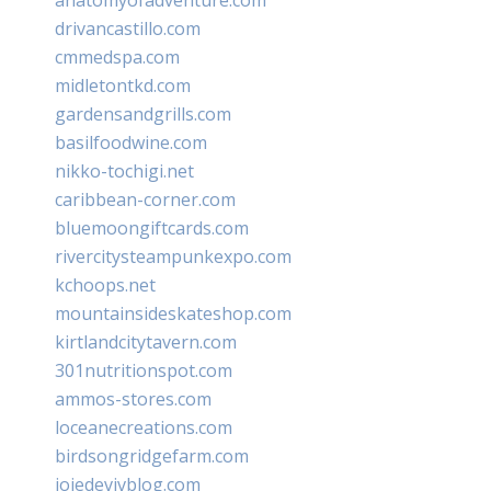
drivancastillo.com
cmmedspa.com
midletontkd.com
gardensandgrills.com
basilfoodwine.com
nikko-tochigi.net
caribbean-corner.com
bluemoongiftcards.com
rivercitysteampunkexpo.com
kchoops.net
mountainsideskateshop.com
kirtlandcitytavern.com
301nutritionspot.com
ammos-stores.com
loceanecreations.com
birdsongridgefarm.com
joiedevivblog.com