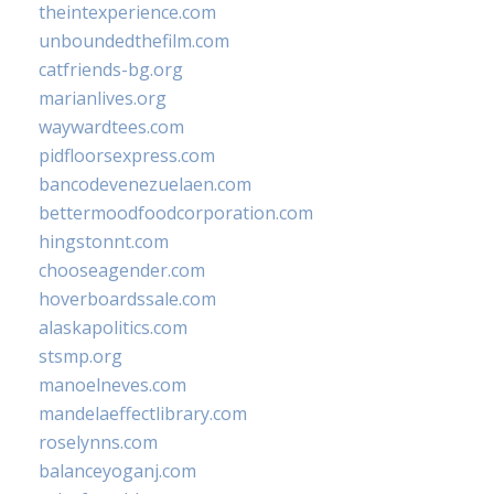
theintexperience.com
unboundedthefilm.com
catfriends-bg.org
marianlives.org
waywardtees.com
pidfloorsexpress.com
bancodevenezuelaen.com
bettermoodfoodcorporation.com
hingstonnt.com
chooseagender.com
hoverboardssale.com
alaskapolitics.com
stsmp.org
manoelneves.com
mandelaeffectlibrary.com
roselynns.com
balanceyoganj.com