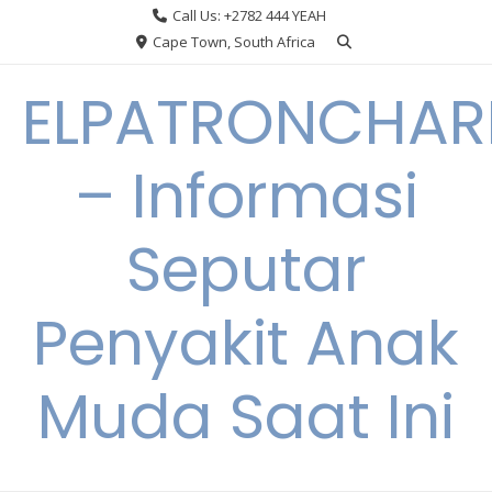
Skip
Call Us: +2782 444 YEAH
to
Cape Town, South Africa
content
ELPATRONCHA
– Informasi
Seputar
Penyakit Anak
Muda Saat Ini