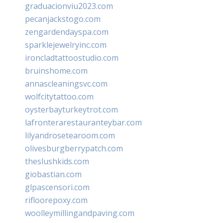
graduacionviu2023.com
pecanjackstogo.com
zengardendayspa.com
sparklejewelryinc.com
ironcladtattoostudio.com
bruinshome.com
annascleaningsvc.com
wolfcitytattoo.com
oysterbayturkeytrot.com
lafronterarestauranteybar.com
lilyandrosetearoom.com
olivesburgberrypatch.com
theslushkids.com
giobastian.com
glpascensori.com
rifloorepoxy.com
woolleymillingandpaving.com