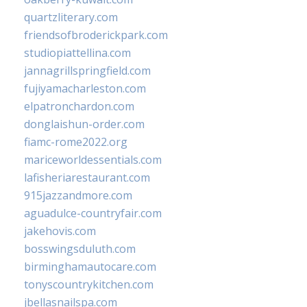
quartzliterary.com
friendsofbroderickpark.com
studiopiattellina.com
jannagrillspringfield.com
fujiyamacharleston.com
elpatronchardon.com
donglaishun-order.com
fiamc-rome2022.org
mariceworldessentials.com
lafisheriarestaurant.com
915jazzandmore.com
aguadulce-countryfair.com
jakehovis.com
bosswingsduluth.com
birminghamautocare.com
tonyscountrykitchen.com
jbellasnailspa.com