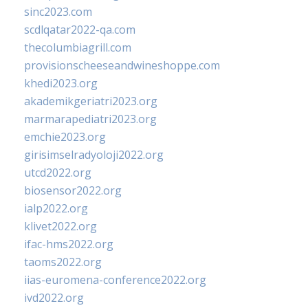
sinc2023.com
scdlqatar2022-qa.com
thecolumbiagrill.com
provisionscheeseandwineshoppe.com
khedi2023.org
akademikgeriatri2023.org
marmarapediatri2023.org
emchie2023.org
girisimselradyoloji2022.org
utcd2022.org
biosensor2022.org
ialp2022.org
klivet2022.org
ifac-hms2022.org
taoms2022.org
iias-euromena-conference2022.org
ivd2022.org