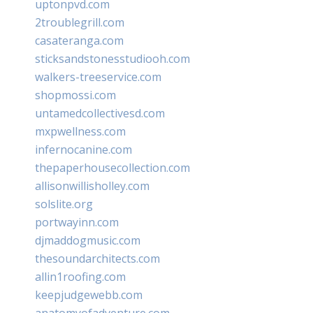
uptonpvd.com
2troublegrill.com
casateranga.com
sticksandstonesstudiooh.com
walkers-treeservice.com
shopmossi.com
untamedcollectivesd.com
mxpwellness.com
infernocanine.com
thepaperhousecollection.com
allisonwillisholley.com
solslite.org
portwayinn.com
djmaddogmusic.com
thesoundarchitects.com
allin1roofing.com
keepjudgewebb.com
anatomyofadventure.com