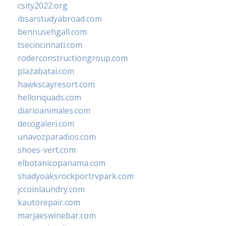
csity2022.org
ibsarstudyabroad.com
bennusehgall.com
tsecincinnati.com
roderconstructiongroup.com
plazabatai.com
hawkscayresort.com
hellonquads.com
diarioanimales.com
decogaleri.com
unavozparadios.com
shoes-vert.com
elbotanicopanama.com
shadyoaksrockportrvpark.com
jccoinlaundry.com
kautorepair.com
marjaeswinebar.com