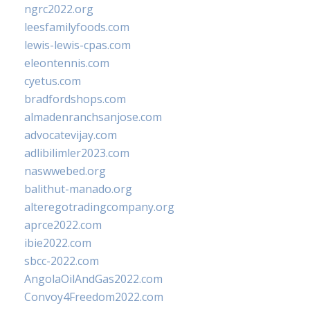
ngrc2022.org
leesfamilyfoods.com
lewis-lewis-cpas.com
eleontennis.com
cyetus.com
bradfordshops.com
almadenranchsanjose.com
advocatevijay.com
adlibilimler2023.com
naswwebed.org
balithut-manado.org
alteregotradingcompany.org
aprce2022.com
ibie2022.com
sbcc-2022.com
AngolaOilAndGas2022.com
Convoy4Freedom2022.com