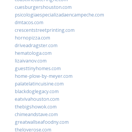
cuesburgershouston.com
psicologiaespecializadaencampeche.com
dmtacos.com
crescentstreetprinting.com
hornopizza.com
driveadragster.com
hematologa.com
lizaivanov.com
guesttinyhomes.com
home-plow-by-meyer.com
palatelatincuisine.com
blackdoglegacy.com
eatvivahouston.com
thebigshowok.com
chimeandstave.com
greatwallseafoodny.com
theloverose.com