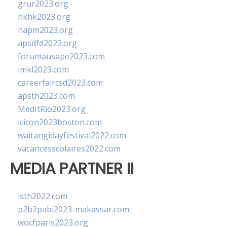
grur2023.org
hkhk2023.org
napm2023.org
apsdfd2023.org
forumausape2023.com
imkl2023.com
careerfaircsd2023.com
apsth2023.com
MedItRio2023.org
lcicon2023boston.com
waitangidayfestival2022.com
vacancesscolaires2022.com
MEDIA PARTNER II
isth2022.com
p2b2pabi2023-makassar.com
wocfparis2023.org