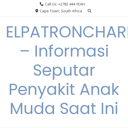
Skip
Call Us: +2782 444 YEAH
to
Cape Town, South Africa
content
ELPATRONCHA
– Informasi
Seputar
Penyakit Anak
Muda Saat Ini