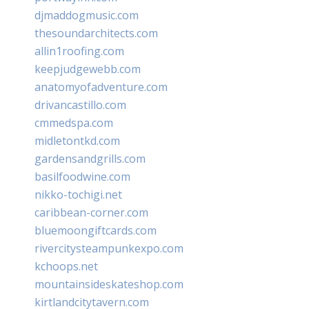
djmaddogmusic.com
thesoundarchitects.com
allin1roofing.com
keepjudgewebb.com
anatomyofadventure.com
drivancastillo.com
cmmedspa.com
midletontkd.com
gardensandgrills.com
basilfoodwine.com
nikko-tochigi.net
caribbean-corner.com
bluemoongiftcards.com
rivercitysteampunkexpo.com
kchoops.net
mountainsideskateshop.com
kirtlandcitytavern.com