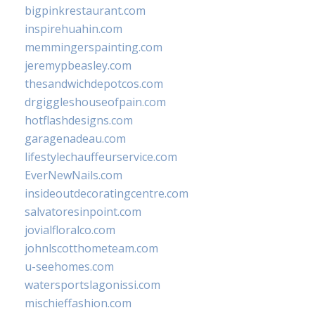
bigpinkrestaurant.com
inspirehuahin.com
memmingerspainting.com
jeremypbeasley.com
thesandwichdepotcos.com
drgiggleshouseofpain.com
hotflashdesigns.com
garagenadeau.com
lifestylechauffeurservice.com
EverNewNails.com
insideoutdecoratingcentre.com
salvatoresinpoint.com
jovialfloralco.com
johnlscotthometeam.com
u-seehomes.com
watersportslagonissi.com
mischieffashion.com