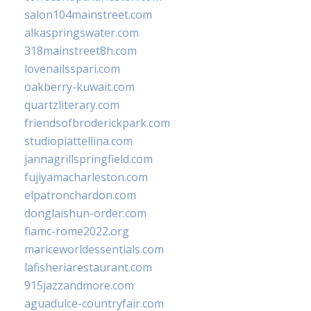
salon104mainstreet.com
alkaspringswater.com
318mainstreet8h.com
lovenailsspari.com
oakberry-kuwait.com
quartzliterary.com
friendsofbroderickpark.com
studiopiattellina.com
jannagrillspringfield.com
fujiyamacharleston.com
elpatronchardon.com
donglaishun-order.com
fiamc-rome2022.org
mariceworldessentials.com
lafisheriarestaurant.com
915jazzandmore.com
aguadulce-countryfair.com