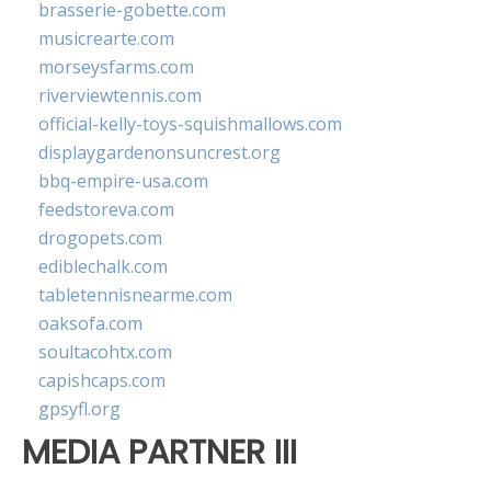
brasserie-gobette.com
musicrearte.com
morseysfarms.com
riverviewtennis.com
official-kelly-toys-squishmallows.com
displaygardenonsuncrest.org
bbq-empire-usa.com
feedstoreva.com
drogopets.com
ediblechalk.com
tabletennisnearme.com
oaksofa.com
soultacohtx.com
capishcaps.com
gpsyfl.org
MEDIA PARTNER III