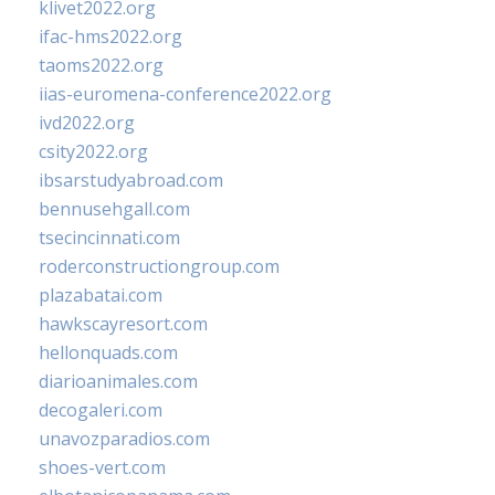
klivet2022.org
ifac-hms2022.org
taoms2022.org
iias-euromena-conference2022.org
ivd2022.org
csity2022.org
ibsarstudyabroad.com
bennusehgall.com
tsecincinnati.com
roderconstructiongroup.com
plazabatai.com
hawkscayresort.com
hellonquads.com
diarioanimales.com
decogaleri.com
unavozparadios.com
shoes-vert.com