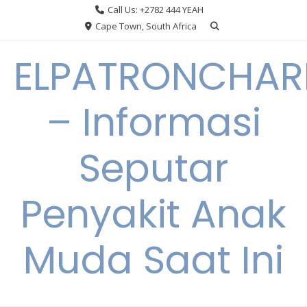
Skip
Call Us: +2782 444 YEAH
to
Cape Town, South Africa
content
ELPATRONCHA
– Informasi
Seputar
Penyakit Anak
Muda Saat Ini