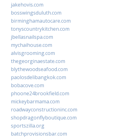
jakehovis.com
bosswingsduluth.com
birminghamautocare.com
tonyscountrykitchen.com
jbellasnailspa.com
mychaihouse.com
alvisgrooming.com
thegeorginaestate.com
blythewoodseafood.com
paolosdelibangkok.com
bobacove.com
phoone24brookfield.com
mickeybarmama.com
roadwayconstructioninc.com
shopdragonflyboutique.com
sportszilla.org
batchprovisionsbar.com