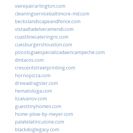
vwrepairarlington.com
cleaningservicebaltimore-md.com
beckslandscapeandfence.com
vistaaltadelveramendi.com
coastlinecateringnc.com
cuesburgershouston.com
psicologiaespecializadaencampeche.com
dmtacos.com
crescentstreetprinting.com
hornopizza.com
driveadragster.com
hematologa.com
lizaivanov.com
guesttinyhomes.com
home-plow-by-meyer.com
palatelatincuisine.com
blackdoglegacy.com