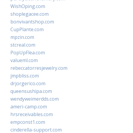
WishOping.com
shoplegacee.com
bonvivantshop.com
CupPlante.com
mpzin.com
stcreal.com
PopUpFlea.com
valueml.com
rebeccatorresjewelry.com
jmpbliss.com
drjorgerico.com
queensushipa.com
wendyweimerdds.com
ameri-camp.com
hrsreceivables.com
empconst1.com
cinderella-support.com