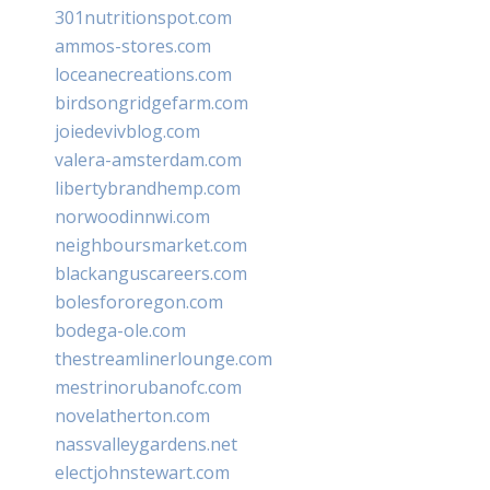
301nutritionspot.com
ammos-stores.com
loceanecreations.com
birdsongridgefarm.com
joiedevivblog.com
valera-amsterdam.com
libertybrandhemp.com
norwoodinnwi.com
neighboursmarket.com
blackanguscareers.com
bolesfororegon.com
bodega-ole.com
thestreamlinerlounge.com
mestrinorubanofc.com
novelatherton.com
nassvalleygardens.net
electjohnstewart.com