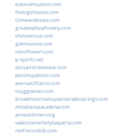
eatvivahouston.com
thebigshowok.com
chimeandstave.com
greatwallseafoodny.com
theloverose.com
gabriovoice.com
resinflowart.com
p-sports.net
korsairstreetwear.com
petshopallston.com
avenue26tacos.com
topgglasses.com
broadmoornailsspacoloradosprings.com
missblackpasadena.com
anneskitchen.org
valenciamarketytaqueria.com
reefrecordsllc.com