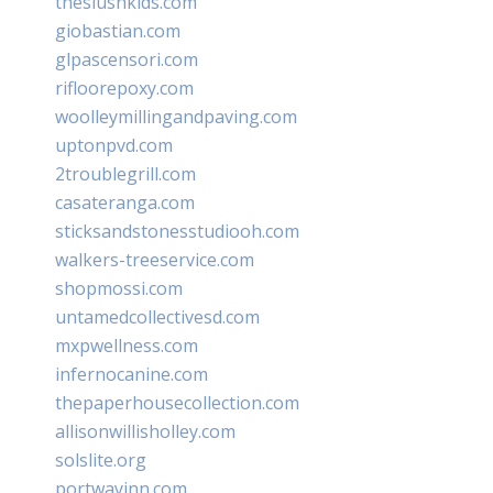
theslushkids.com
giobastian.com
glpascensori.com
rifloorepoxy.com
woolleymillingandpaving.com
uptonpvd.com
2troublegrill.com
casateranga.com
sticksandstonesstudiooh.com
walkers-treeservice.com
shopmossi.com
untamedcollectivesd.com
mxpwellness.com
infernocanine.com
thepaperhousecollection.com
allisonwillisholley.com
solslite.org
portwayinn.com