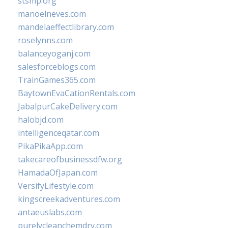
stsmp.org
manoelneves.com
mandelaeffectlibrary.com
roselynns.com
balanceyoganj.com
salesforceblogs.com
TrainGames365.com
BaytownEvaCationRentals.com
JabalpurCakeDelivery.com
halobjd.com
intelligenceqatar.com
PikaPikaApp.com
takecareofbusinessdfw.org
HamadaOfJapan.com
VersifyLifestyle.com
kingscreekadventures.com
antaeuslabs.com
purelycleanchemdry.com