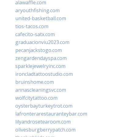
alawaffle.com
aryouthfishing.com
united-basketball.com
tios-tacos.com
cafecito-satx.com
graduacionviu2023.com
pecanjackstogo.com
zengardendayspa.com
sparklejewelryinc.com
ironcladtattoostudio.com
bruinshome.com
annascleaningsvc.com
wolfcitytattoo.com
oysterbayturkeytrot.com
lafronterarestauranteybar.com
lilyandrosetearoom.com
olivesburgberrypatch.com