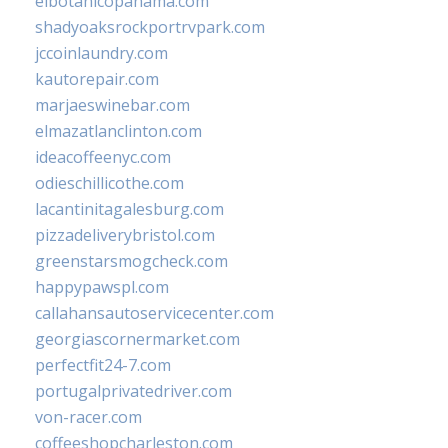
elbotanicopanama.com
shadyoaksrockportrvpark.com
jccoinlaundry.com
kautorepair.com
marjaeswinebar.com
elmazatlanclinton.com
ideacoffeenyc.com
odieschillicothe.com
lacantinitagalesburg.com
pizzadeliverybristol.com
greenstarsmogcheck.com
happypawspl.com
callahansautoservicecenter.com
georgiascornermarket.com
perfectfit24-7.com
portugalprivatedriver.com
von-racer.com
coffeeshopcharleston.com