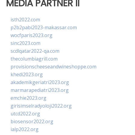
MEDIA PARTNER II
isth2022.com
p2b2pabi2023-makassar.com
wocfparis2023.org
sinc2023.com
scdlqatar2022-qa.com
thecolumbiagrill.com
provisionscheeseandwineshoppe.com
khedi2023.org
akademikgeriatri2023.org
marmarapediatri2023.org
emchie2023.org
girisimselradyoloji2022.org
utcd2022.org
biosensor2022.org
ialp2022.org