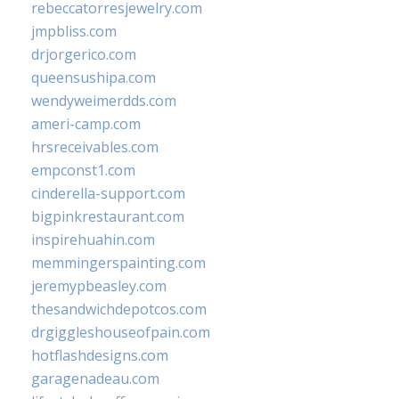
rebeccatorresjewelry.com
jmpbliss.com
drjorgerico.com
queensushipa.com
wendyweimerdds.com
ameri-camp.com
hrsreceivables.com
empconst1.com
cinderella-support.com
bigpinkrestaurant.com
inspirehuahin.com
memmingerspainting.com
jeremypbeasley.com
thesandwichdepotcos.com
drgiggleshouseofpain.com
hotflashdesigns.com
garagenadeau.com