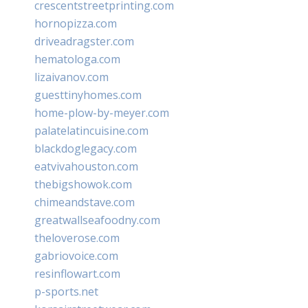
crescentstreetprinting.com
hornopizza.com
driveadragster.com
hematologa.com
lizaivanov.com
guesttinyhomes.com
home-plow-by-meyer.com
palatelatincuisine.com
blackdoglegacy.com
eatvivahouston.com
thebigshowok.com
chimeandstave.com
greatwallseafoodny.com
theloverose.com
gabriovoice.com
resinflowart.com
p-sports.net