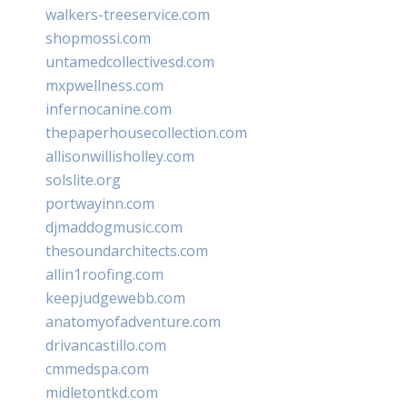
walkers-treeservice.com
shopmossi.com
untamedcollectivesd.com
mxpwellness.com
infernocanine.com
thepaperhousecollection.com
allisonwillisholley.com
solslite.org
portwayinn.com
djmaddogmusic.com
thesoundarchitects.com
allin1roofing.com
keepjudgewebb.com
anatomyofadventure.com
drivancastillo.com
cmmedspa.com
midletontkd.com