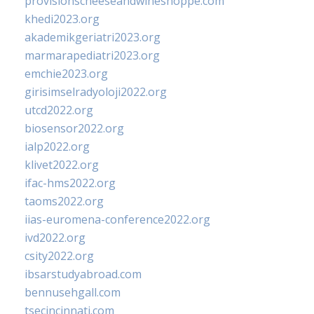
provisionscheeseandwineshoppe.com
khedi2023.org
akademikgeriatri2023.org
marmarapediatri2023.org
emchie2023.org
girisimselradyoloji2022.org
utcd2022.org
biosensor2022.org
ialp2022.org
klivet2022.org
ifac-hms2022.org
taoms2022.org
iias-euromena-conference2022.org
ivd2022.org
csity2022.org
ibsarstudyabroad.com
bennusehgall.com
tsecincinnati.com