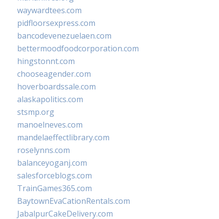
waywardtees.com
pidfloorsexpress.com
bancodevenezuelaen.com
bettermoodfoodcorporation.com
hingstonnt.com
chooseagender.com
hoverboardssale.com
alaskapolitics.com
stsmp.org
manoelneves.com
mandelaeffectlibrary.com
roselynns.com
balanceyoganj.com
salesforceblogs.com
TrainGames365.com
BaytownEvaCationRentals.com
JabalpurCakeDelivery.com