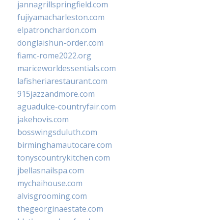
jannagrillspringfield.com
fujiyamacharleston.com
elpatronchardon.com
donglaishun-order.com
fiamc-rome2022.org
mariceworldessentials.com
lafisheriarestaurant.com
915jazzandmore.com
aguadulce-countryfair.com
jakehovis.com
bosswingsduluth.com
birminghamautocare.com
tonyscountrykitchen.com
jbellasnailspa.com
mychaihouse.com
alvisgrooming.com
thegeorginaestate.com