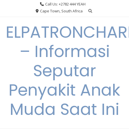
Skip
Call Us: +2782 444 YEAH
to
Cape Town, South Africa
content
ELPATRONCHA
– Informasi
Seputar
Penyakit Anak
Muda Saat Ini