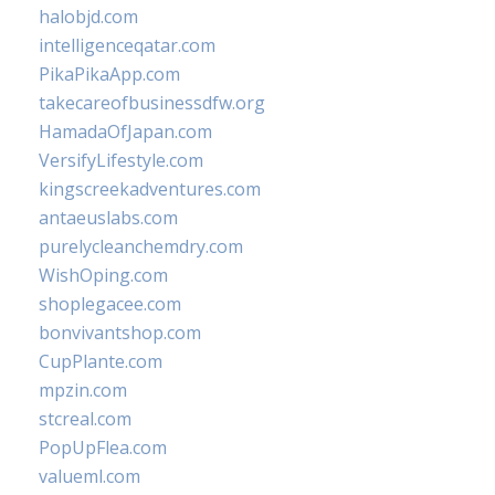
halobjd.com
intelligenceqatar.com
PikaPikaApp.com
takecareofbusinessdfw.org
HamadaOfJapan.com
VersifyLifestyle.com
kingscreekadventures.com
antaeuslabs.com
purelycleanchemdry.com
WishOping.com
shoplegacee.com
bonvivantshop.com
CupPlante.com
mpzin.com
stcreal.com
PopUpFlea.com
valueml.com