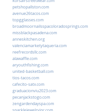
korsairstreetwear.com
petshopallston.com
avenue26tacos.com
topgglasses.com
broadmoornailsspacoloradosprings.com
missblackpasadena.com
anneskitchen.org
valenciamarketytaqueria.com
reefrecordsllc.com
alawaffle.com
aryouthfishing.com
united-basketball.com
tios-tacos.com
cafecito-satx.com
graduacionviu2023.com
pecanjackstogo.com
zengardendayspa.com
sparklejewelryinc.com