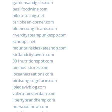
gardensandgrills.com
basilfoodwine.com
nikko-tochigi.net
caribbean-corner.com
bluemoongiftcards.com
rivercitysteampunkexpo.com
kchoops.net
mountainsideskateshop.com
kirtlandcitytavern.com
301nutritionspot.com
ammos-stores.com
loceanecreations.com
birdsongridgefarm.com
joiedevivblog.com
valera-amsterdam.com
libertybrandhemp.com
norwoodinnwi.com