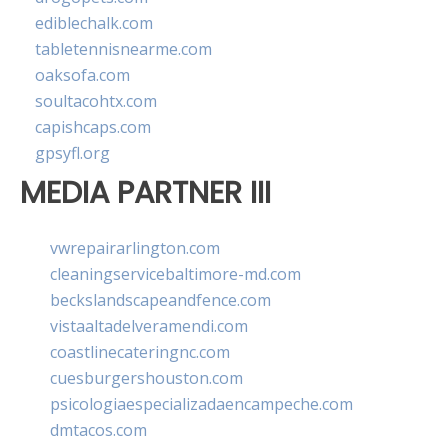
ediblechalk.com
tabletennisnearme.com
oaksofa.com
soultacohtx.com
capishcaps.com
gpsyfl.org
MEDIA PARTNER III
vwrepairarlington.com
cleaningservicebaltimore-md.com
beckslandscapeandfence.com
vistaaltadelveramendi.com
coastlinecateringnc.com
cuesburgershouston.com
psicologiaespecializadaencampeche.com
dmtacos.com