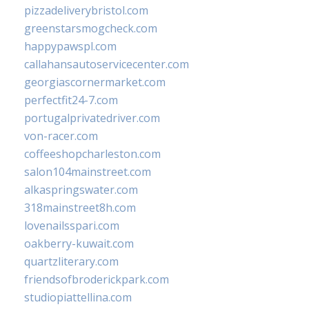
pizzadeliverybristol.com
greenstarsmogcheck.com
happypawspl.com
callahansautoservicecenter.com
georgiascornermarket.com
perfectfit24-7.com
portugalprivatedriver.com
von-racer.com
coffeeshopcharleston.com
salon104mainstreet.com
alkaspringswater.com
318mainstreet8h.com
lovenailsspari.com
oakberry-kuwait.com
quartzliterary.com
friendsofbroderickpark.com
studiopiattellina.com