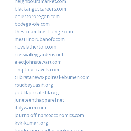
neighboursmarket.com
blackanguscareers.com
bolesfororegon.com
bodega-ole.com
thestreamlinerlounge.com
mestrinorubanofc.com
novelatherton.com
nassvalleygardens.net
electjohnstewart.com
omptourtravels.com
tribratanews-polreskebumen.com
rsudbayuasih.org
publikjurnalistik.org
juneteenthapparel.net
italywarm.com
journaloffinanceeconomics.com
kvk-kumari.org
foodscienceandtechnology.com