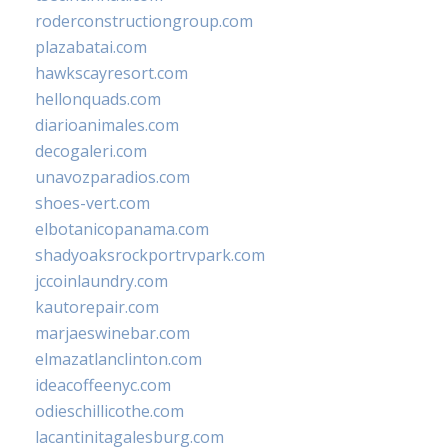
roderconstructiongroup.com
plazabatai.com
hawkscayresort.com
hellonquads.com
diarioanimales.com
decogaleri.com
unavozparadios.com
shoes-vert.com
elbotanicopanama.com
shadyoaksrockportrvpark.com
jccoinlaundry.com
kautorepair.com
marjaeswinebar.com
elmazatlanclinton.com
ideacoffeenyc.com
odieschillicothe.com
lacantinitagalesburg.com