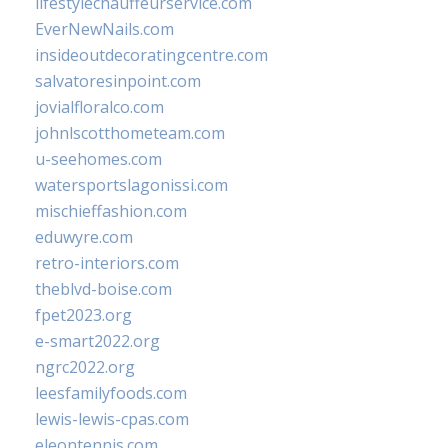
lifestylechauffeurservice.com
EverNewNails.com
insideoutdecoratingcentre.com
salvatoresinpoint.com
jovialfloralco.com
johnlscotthometeam.com
u-seehomes.com
watersportslagonissi.com
mischieffashion.com
eduwyre.com
retro-interiors.com
theblvd-boise.com
fpet2023.org
e-smart2022.org
ngrc2022.org
leesfamilyfoods.com
lewis-lewis-cpas.com
eleontennis.com