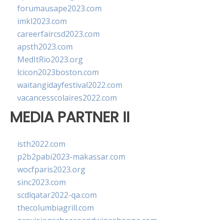
forumausape2023.com
imkl2023.com
careerfaircsd2023.com
apsth2023.com
MedItRio2023.org
lcicon2023boston.com
waitangidayfestival2022.com
vacancesscolaires2022.com
MEDIA PARTNER II
isth2022.com
p2b2pabi2023-makassar.com
wocfparis2023.org
sinc2023.com
scdlqatar2022-qa.com
thecolumbiagrill.com