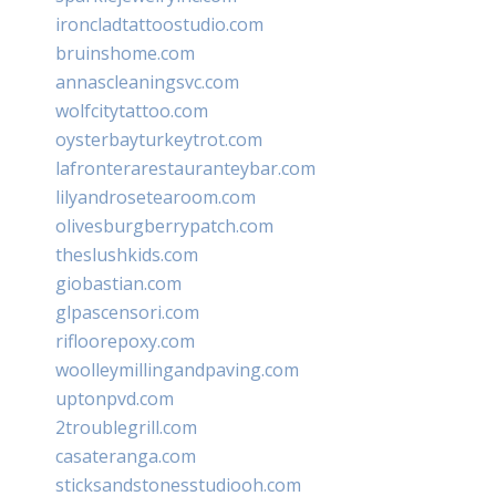
ironcladtattoostudio.com
bruinshome.com
annascleaningsvc.com
wolfcitytattoo.com
oysterbayturkeytrot.com
lafronterarestauranteybar.com
lilyandrosetearoom.com
olivesburgberrypatch.com
theslushkids.com
giobastian.com
glpascensori.com
rifloorepoxy.com
woolleymillingandpaving.com
uptonpvd.com
2troublegrill.com
casateranga.com
sticksandstonesstudiooh.com