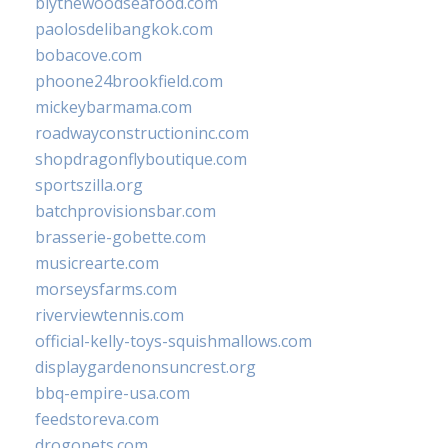
blythewoodseafood.com
paolosdelibangkok.com
bobacove.com
phoone24brookfield.com
mickeybarmama.com
roadwayconstructioninc.com
shopdragonflyboutique.com
sportszilla.org
batchprovisionsbar.com
brasserie-gobette.com
musicrearte.com
morseysfarms.com
riverviewtennis.com
official-kelly-toys-squishmallows.com
displaygardenonsuncrest.org
bbq-empire-usa.com
feedstoreva.com
drogopets.com