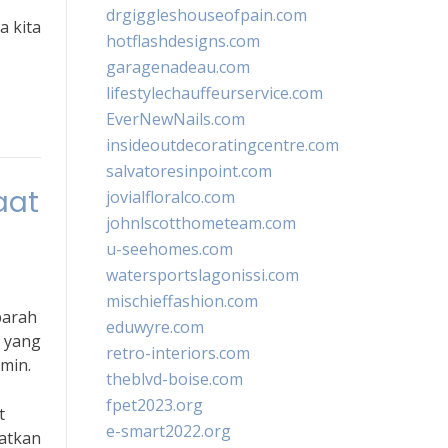
drgiggleshouseofpain.com
a kita
hotflashdesigns.com
garagenadeau.com
lifestylechauffeurservice.com
EverNewNails.com
insideoutdecoratingcentre.com
salvatoresinpoint.com
aat
jovialfloralco.com
johnlscotthometeam.com
u-seehomes.com
watersportslagonissi.com
mischieffashion.com
parah
eduwyre.com
 yang
retro-interiors.com
min.
theblvd-boise.com
fpet2023.org
t
e-smart2022.org
katkan