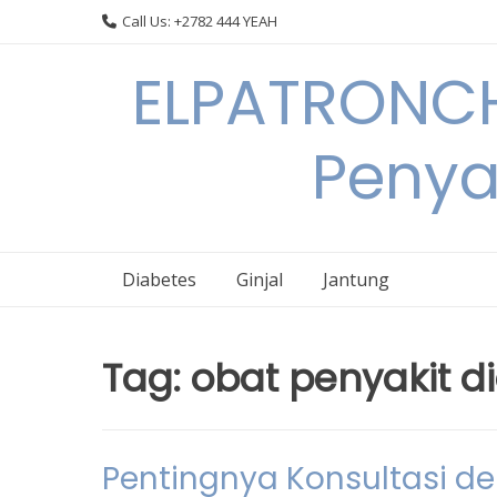
Skip
Call Us: +2782 444 YEAH
to
content
ELPATRONCH
Penya
Diabetes
Ginjal
Jantung
Tag:
obat penyakit d
Pentingnya Konsultasi d