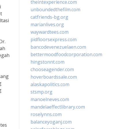
theintexperience.com
i
unboundedthefilm.com
t
catfriends-bg.org
tasi
marianlives.org
waywardtees.com
pidfloorsexpress.com
Dr.
bancodevenezuelaen.com
dah
bettermoodfoodcorporation.com
cegah
hingstonnt.com
chooseagender.com
rang
hoverboardssale.com
g
alaskapolitics.com
g
stsmp.org
manoelneves.com
mandelaeffectlibrary.com
roselynns.com
balanceyoganj.com
etes