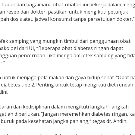
i tubuh dan bagaimana obat-obatan ini bekerja dalam men
kan resep dari dokter, pastikan untuk mengikuti petunjuk
bah dosis atau jadwal konsumsi tanpa persetujuan dokter,”
 efek samping yang mungkin timbul dari penggunaan obat
makologi dari UI, “Beberapa obat diabetes ringan dapat
gguan pencernaan. Jika mengalami efek samping yang tid
r.”
a untuk menjaga pola makan dan gaya hidup sehat. “Obat h
iabetes tipe 2. Penting untuk tetap mengikuti diet rendah
ini.
daran dan kedisiplinan dalam mengikuti langkah-langkah
tlah diperlukan. “Jangan meremehkan diabetes ringan, k
 buruk pada kesehatan jangka panjang,” tegas dr. Andini.