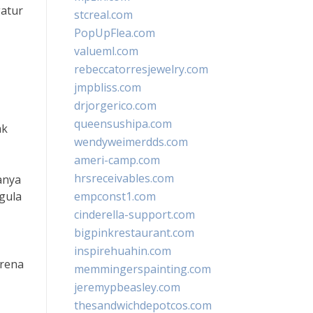
gatur
stcreal.com
PopUpFlea.com
valueml.com
rebeccatorresjewelry.com
jmpbliss.com
drjorgerico.com
queensushipa.com
ak
wendyweimerdds.com
ameri-camp.com
hrsreceivables.com
anya
 gula
empconst1.com
cinderella-support.com
bigpinkrestaurant.com
inspirehuahin.com
arena
memmingerspainting.com
jeremypbeasley.com
thesandwichdepotcos.com