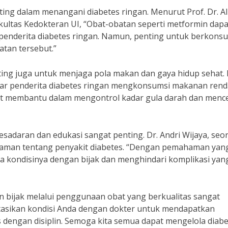
ing dalam menangani diabetes ringan. Menurut Prof. Dr. Al
kultas Kedokteran UI, “Obat-obatan seperti metformin dapa
enderita diabetes ringan. Namun, penting untuk berkonsul
tan tersebut.”
ting juga untuk menjaga pola makan dan gaya hidup sehat. 
 agar penderita diabetes ringan mengkonsumsi makanan ren
gat membantu dalam mengontrol kadar gula darah dan men
sadaran dan edukasi sangat penting. Dr. Andri Wijaya, seo
man tentang penyakit diabetes. “Dengan pemahaman yan
la kondisinya dengan bijak dan menghindari komplikasi yan
an bijak melalui penggunaan obat yang berkualitas sangat
ltasikan kondisi Anda dengan dokter untuk mendapatkan
 dengan disiplin. Semoga kita semua dapat mengelola diab