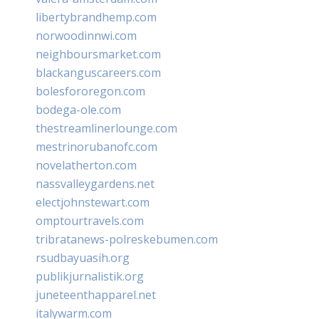
libertybrandhemp.com
norwoodinnwi.com
neighboursmarket.com
blackanguscareers.com
bolesfororegon.com
bodega-ole.com
thestreamlinerlounge.com
mestrinorubanofc.com
novelatherton.com
nassvalleygardens.net
electjohnstewart.com
omptourtravels.com
tribratanews-polreskebumen.com
rsudbayuasih.org
publikjurnalistik.org
juneteenthapparel.net
italywarm.com