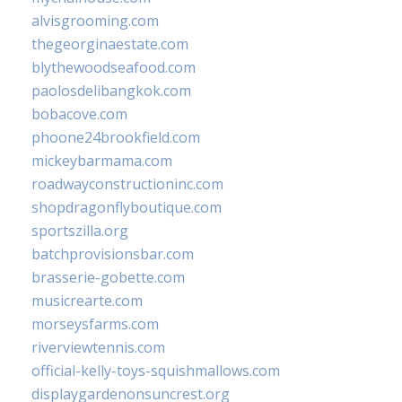
alvisgrooming.com
thegeorginaestate.com
blythewoodseafood.com
paolosdelibangkok.com
bobacove.com
phoone24brookfield.com
mickeybarmama.com
roadwayconstructioninc.com
shopdragonflyboutique.com
sportszilla.org
batchprovisionsbar.com
brasserie-gobette.com
musicrearte.com
morseysfarms.com
riverviewtennis.com
official-kelly-toys-squishmallows.com
displaygardenonsuncrest.org