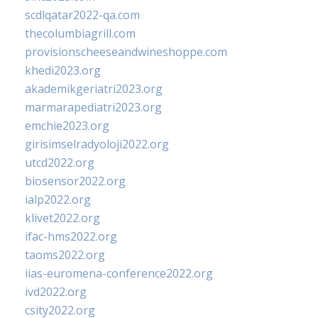
scdlqatar2022-qa.com
thecolumbiagrill.com
provisionscheeseandwineshoppe.com
khedi2023.org
akademikgeriatri2023.org
marmarapediatri2023.org
emchie2023.org
girisimselradyoloji2022.org
utcd2022.org
biosensor2022.org
ialp2022.org
klivet2022.org
ifac-hms2022.org
taoms2022.org
iias-euromena-conference2022.org
ivd2022.org
csity2022.org