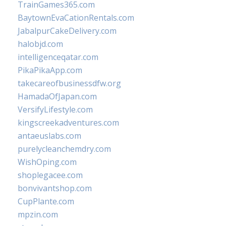
TrainGames365.com
BaytownEvaCationRentals.com
JabalpurCakeDelivery.com
halobjd.com
intelligenceqatar.com
PikaPikaApp.com
takecareofbusinessdfw.org
HamadaOfJapan.com
VersifyLifestyle.com
kingscreekadventures.com
antaeuslabs.com
purelycleanchemdry.com
WishOping.com
shoplegacee.com
bonvivantshop.com
CupPlante.com
mpzin.com