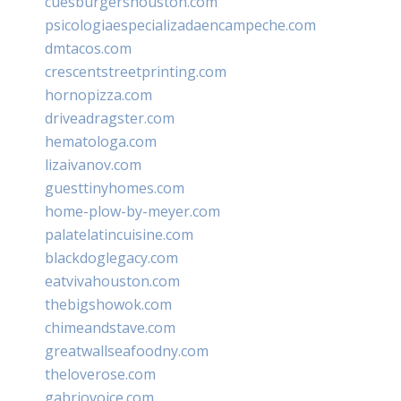
cuesburgershouston.com
psicologiaespecializadaencampeche.com
dmtacos.com
crescentstreetprinting.com
hornopizza.com
driveadragster.com
hematologa.com
lizaivanov.com
guesttinyhomes.com
home-plow-by-meyer.com
palatelatincuisine.com
blackdoglegacy.com
eatvivahouston.com
thebigshowok.com
chimeandstave.com
greatwallseafoodny.com
theloverose.com
gabriovoice.com