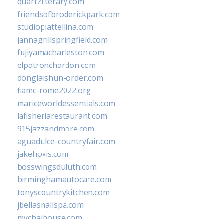
quartzliterary.com
friendsofbroderickpark.com
studiopiattellina.com
jannagrillspringfield.com
fujiyamacharleston.com
elpatronchardon.com
donglaishun-order.com
fiamc-rome2022.org
mariceworldessentials.com
lafisheriarestaurant.com
915jazzandmore.com
aguadulce-countryfair.com
jakehovis.com
bosswingsduluth.com
birminghamautocare.com
tonyscountrykitchen.com
jbellasnailspa.com
mychaihouse.com