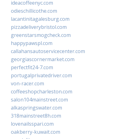
ideacoffeenyc.com
odieschillicothe.com
lacantinitagalesburg.com
pizzadeliverybristol.com
greenstarsmogcheck.com
happypawspl.com
callahansautoservicecenter.com
georgiascornermarket.com
perfectfit24-7.com
portugalprivatedriver.com
von-racer.com
coffeeshopcharleston.com
salon104mainstreet.com
alkaspringswater.com
318mainstreet8h.com
lovenailsspari.com
oakberry-kuwait.com