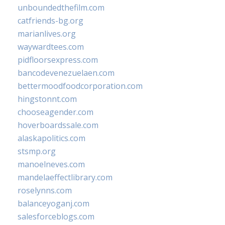
unboundedthefilm.com
catfriends-bg.org
marianlives.org
waywardtees.com
pidfloorsexpress.com
bancodevenezuelaen.com
bettermoodfoodcorporation.com
hingstonnt.com
chooseagender.com
hoverboardssale.com
alaskapolitics.com
stsmp.org
manoelneves.com
mandelaeffectlibrary.com
roselynns.com
balanceyoganj.com
salesforceblogs.com