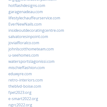
hotflashdesigns.com
garagenadeau.com
lifestylechauffeurservice.com
EverNewNails.com
insideoutdecoratingcentre.com
salvatoresinpoint.com
jovialfloralco.com
johnlscotthometeam.com
u-seehomes.com
watersportslagonissi.com
mischieffashion.com
eduwyre.com
retro-interiors.com
theblvd-boise.com
fpet2023.org
e-smart2022.org
ngrc2022.org