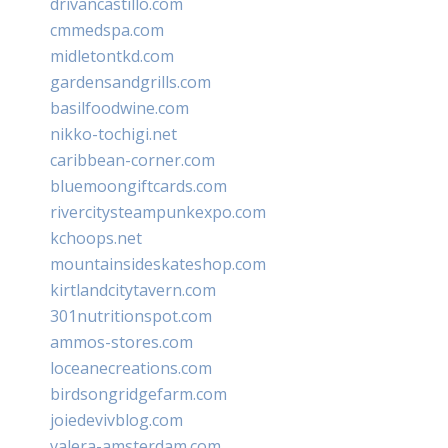
drivancastillo.com
cmmedspa.com
midletontkd.com
gardensandgrills.com
basilfoodwine.com
nikko-tochigi.net
caribbean-corner.com
bluemoongiftcards.com
rivercitysteampunkexpo.com
kchoops.net
mountainsideskateshop.com
kirtlandcitytavern.com
301nutritionspot.com
ammos-stores.com
loceanecreations.com
birdsongridgefarm.com
joiedevivblog.com
valera-amsterdam.com