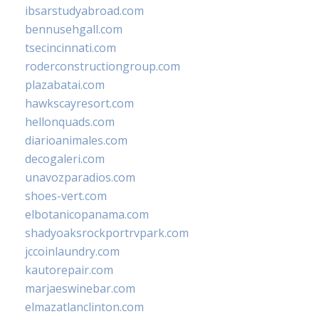
ibsarstudyabroad.com
bennusehgall.com
tsecincinnati.com
roderconstructiongroup.com
plazabatai.com
hawkscayresort.com
hellonquads.com
diarioanimales.com
decogaleri.com
unavozparadios.com
shoes-vert.com
elbotanicopanama.com
shadyoaksrockportrvpark.com
jccoinlaundry.com
kautorepair.com
marjaeswinebar.com
elmazatlanclinton.com