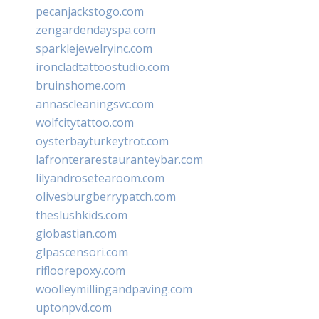
pecanjackstogo.com
zengardendayspa.com
sparklejewelryinc.com
ironcladtattoostudio.com
bruinshome.com
annascleaningsvc.com
wolfcitytattoo.com
oysterbayturkeytrot.com
lafronterarestauranteybar.com
lilyandrosetearoom.com
olivesburgberrypatch.com
theslushkids.com
giobastian.com
glpascensori.com
rifloorepoxy.com
woolleymillingandpaving.com
uptonpvd.com