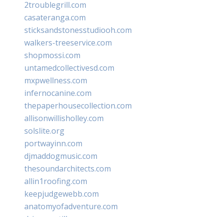
2troublegrill.com
casateranga.com
sticksandstonesstudiooh.com
walkers-treeservice.com
shopmossi.com
untamedcollectivesd.com
mxpwellness.com
infernocanine.com
thepaperhousecollection.com
allisonwillisholley.com
solslite.org
portwayinn.com
djmaddogmusic.com
thesoundarchitects.com
allin1roofing.com
keepjudgewebb.com
anatomyofadventure.com