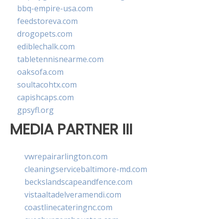
bbq-empire-usa.com
feedstoreva.com
drogopets.com
ediblechalk.com
tabletennisnearme.com
oaksofa.com
soultacohtx.com
capishcaps.com
gpsyfl.org
MEDIA PARTNER III
vwrepairarlington.com
cleaningservicebaltimore-md.com
beckslandscapeandfence.com
vistaaltadelveramendi.com
coastlinecateringnc.com