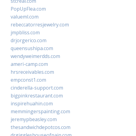
stcreal.com
PopUpFlea.com
valueml.com
rebeccatorresjewelry.com
jmpbliss.com
drjorgerico.com
queensushipa.com
wendyweimerdds.com
ameri-camp.com
hrsreceivables.com
empconst1.com
cinderella-support.com
bigpinkrestaurant.com
inspirehuahin.com
memmingerspainting.com
jeremypbeasley.com
thesandwichdepotcos.com
drgiggleshouseofpain.com