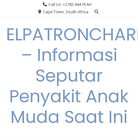
Skip
Call Us: +2782 444 YEAH
to
Cape Town, South Africa
content
ELPATRONCHA
– Informasi
Seputar
Penyakit Anak
Muda Saat Ini