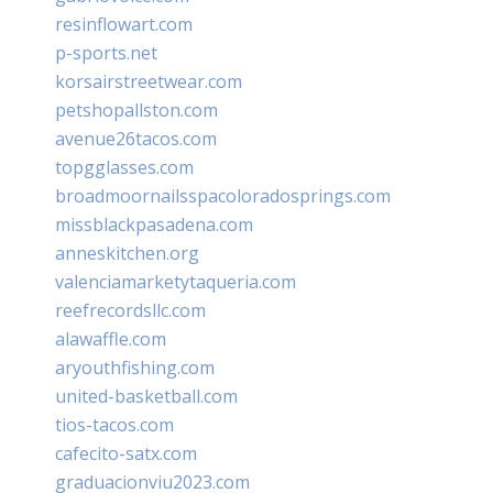
resinflowart.com
p-sports.net
korsairstreetwear.com
petshopallston.com
avenue26tacos.com
topgglasses.com
broadmoornailsspacoloradosprings.com
missblackpasadena.com
anneskitchen.org
valenciamarketytaqueria.com
reefrecordsllc.com
alawaffle.com
aryouthfishing.com
united-basketball.com
tios-tacos.com
cafecito-satx.com
graduacionviu2023.com