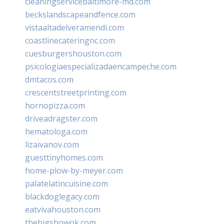
cleaningservicebaltimore-md.com
beckslandscapeandfence.com
vistaaltadelveramendi.com
coastlinecateringnc.com
cuesburgershouston.com
psicologiaespecializadaencampeche.com
dmtacos.com
crescentstreetprinting.com
hornopizza.com
driveadragster.com
hematologa.com
lizaivanov.com
guesttinyhomes.com
home-plow-by-meyer.com
palatelatincuisine.com
blackdoglegacy.com
eatvivahouston.com
thebigshowok.com