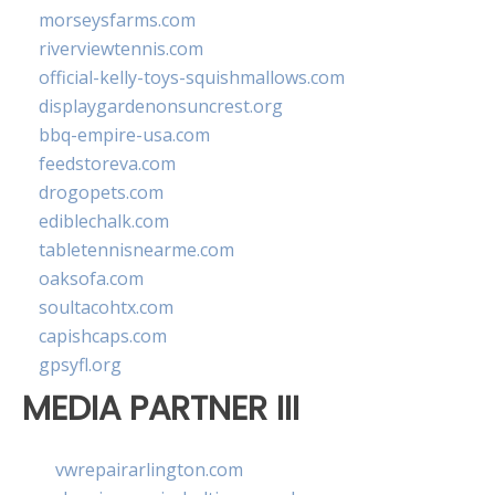
morseysfarms.com
riverviewtennis.com
official-kelly-toys-squishmallows.com
displaygardenonsuncrest.org
bbq-empire-usa.com
feedstoreva.com
drogopets.com
ediblechalk.com
tabletennisnearme.com
oaksofa.com
soultacohtx.com
capishcaps.com
gpsyfl.org
MEDIA PARTNER III
vwrepairarlington.com