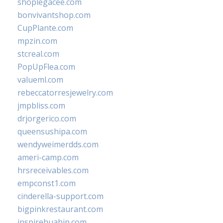
shoplegacee.com
bonvivantshop.com
CupPlante.com
mpzin.com
stcreal.com
PopUpFlea.com
valueml.com
rebeccatorresjewelry.com
jmpbliss.com
drjorgerico.com
queensushipa.com
wendyweimerdds.com
ameri-camp.com
hrsreceivables.com
empconst1.com
cinderella-support.com
bigpinkrestaurant.com
inspirehuahin.com