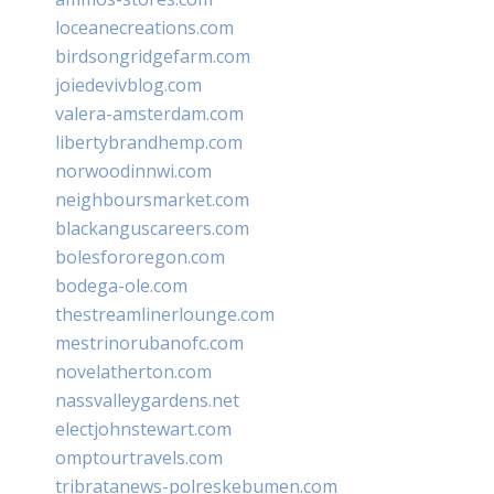
loceanecreations.com
birdsongridgefarm.com
joiedevivblog.com
valera-amsterdam.com
libertybrandhemp.com
norwoodinnwi.com
neighboursmarket.com
blackanguscareers.com
bolesfororegon.com
bodega-ole.com
thestreamlinerlounge.com
mestrinorubanofc.com
novelatherton.com
nassvalleygardens.net
electjohnstewart.com
omptourtravels.com
tribratanews-polreskebumen.com