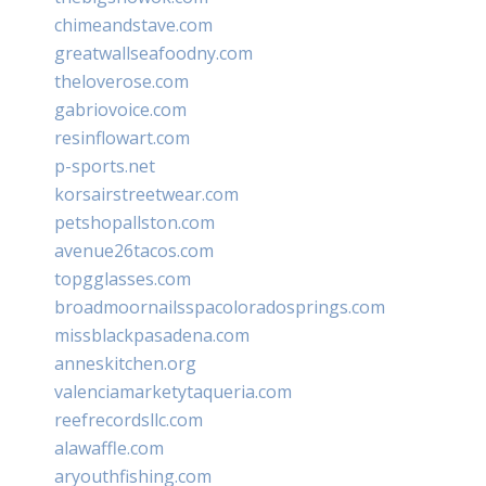
chimeandstave.com
greatwallseafoodny.com
theloverose.com
gabriovoice.com
resinflowart.com
p-sports.net
korsairstreetwear.com
petshopallston.com
avenue26tacos.com
topgglasses.com
broadmoornailsspacoloradosprings.com
missblackpasadena.com
anneskitchen.org
valenciamarketytaqueria.com
reefrecordsllc.com
alawaffle.com
aryouthfishing.com