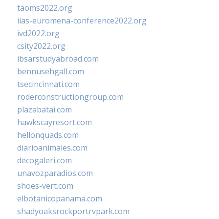
taoms2022.org
iias-euromena-conference2022.org
ivd2022.org
csity2022.org
ibsarstudyabroad.com
bennusehgall.com
tsecincinnati.com
roderconstructiongroup.com
plazabatai.com
hawkscayresort.com
hellonquads.com
diarioanimales.com
decogaleri.com
unavozparadios.com
shoes-vert.com
elbotanicopanama.com
shadyoaksrockportrvpark.com