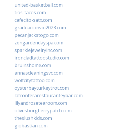
united-basketball.com
tios-tacos.com
cafecito-satx.com
graduacionviu2023.com
pecanjackstogo.com
zengardendayspa.com
sparklejewelryinc.com
ironcladtattoostudio.com
bruinshome.com
annascleaningsvc.com
wolfcitytattoo.com
oysterbayturkeytrot.com
lafronterarestauranteybar.com
lilyandrosetearoom.com
olivesburgberrypatch.com
theslushkids.com
giobastian.com