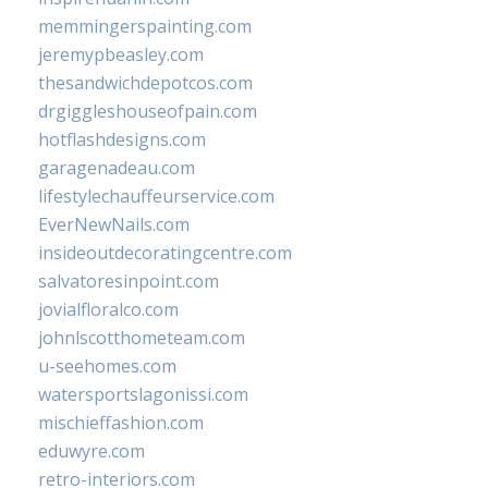
memmingerspainting.com
jeremypbeasley.com
thesandwichdepotcos.com
drgiggleshouseofpain.com
hotflashdesigns.com
garagenadeau.com
lifestylechauffeurservice.com
EverNewNails.com
insideoutdecoratingcentre.com
salvatoresinpoint.com
jovialfloralco.com
johnlscotthometeam.com
u-seehomes.com
watersportslagonissi.com
mischieffashion.com
eduwyre.com
retro-interiors.com