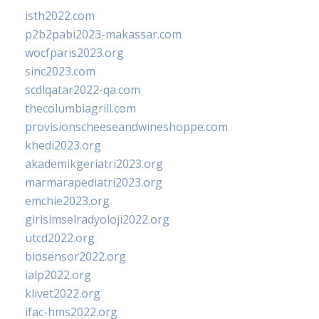
isth2022.com
p2b2pabi2023-makassar.com
wocfparis2023.org
sinc2023.com
scdlqatar2022-qa.com
thecolumbiagrill.com
provisionscheeseandwineshoppe.com
khedi2023.org
akademikgeriatri2023.org
marmarapediatri2023.org
emchie2023.org
girisimselradyoloji2022.org
utcd2022.org
biosensor2022.org
ialp2022.org
klivet2022.org
ifac-hms2022.org