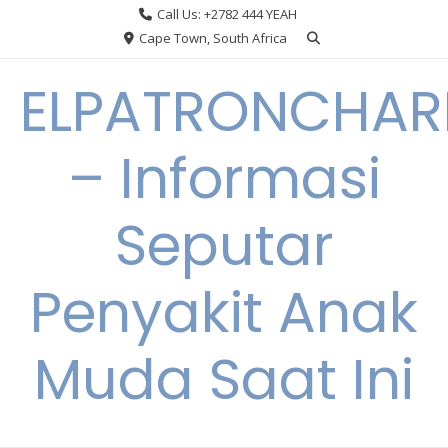
Skip
Call Us: +2782 444 YEAH
to
Cape Town, South Africa
content
ELPATRONCHA
– Informasi
Seputar
Penyakit Anak
Muda Saat Ini