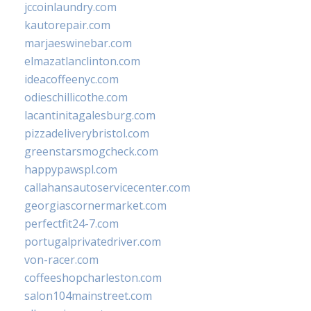
jccoinlaundry.com
kautorepair.com
marjaeswinebar.com
elmazatlanclinton.com
ideacoffeenyc.com
odieschillicothe.com
lacantinitagalesburg.com
pizzadeliverybristol.com
greenstarsmogcheck.com
happypawspl.com
callahansautoservicecenter.com
georgiascornermarket.com
perfectfit24-7.com
portugalprivatedriver.com
von-racer.com
coffeeshopcharleston.com
salon104mainstreet.com