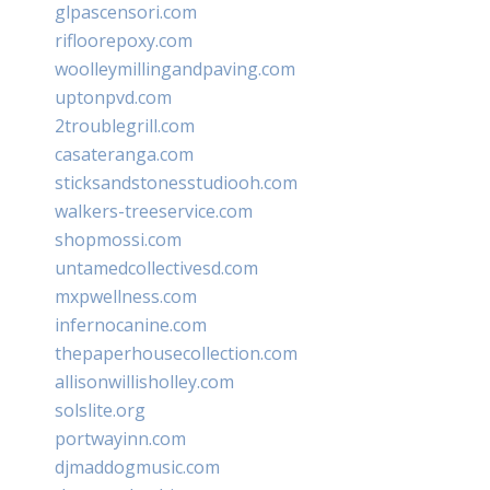
glpascensori.com
rifloorepoxy.com
woolleymillingandpaving.com
uptonpvd.com
2troublegrill.com
casateranga.com
sticksandstonesstudiooh.com
walkers-treeservice.com
shopmossi.com
untamedcollectivesd.com
mxpwellness.com
infernocanine.com
thepaperhousecollection.com
allisonwillisholley.com
solslite.org
portwayinn.com
djmaddogmusic.com