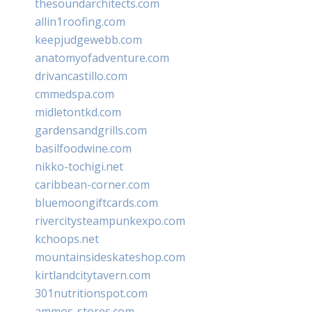
thesoundarchitects.com
allin1roofing.com
keepjudgewebb.com
anatomyofadventure.com
drivancastillo.com
cmmedspa.com
midletontkd.com
gardensandgrills.com
basilfoodwine.com
nikko-tochigi.net
caribbean-corner.com
bluemoongiftcards.com
rivercitysteampunkexpo.com
kchoops.net
mountainsideskateshop.com
kirtlandcitytavern.com
301nutritionspot.com
ammos-stores.com