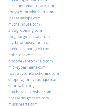
birminghamautocare.com
tonyscountrykitchen.com
jbellasnailspa.com
mychaihouse.com
alvisgrooming.com
thegeorginaestate.com
blythewoodseafood.com
paolosdelibangkok.com
bobacove.com
phoone24brookfield.com
mickeybarmama.com
roadwayconstructioninc.com
shopdragonflyboutique.com
sportszilla.org
batchprovisionsbar.com
brasserie-gobette.com
musicrearte.com