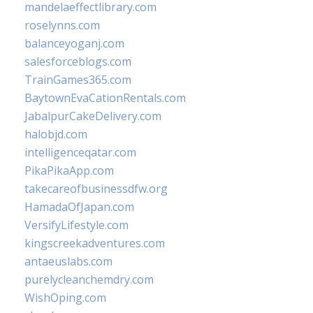
mandelaeffectlibrary.com
roselynns.com
balanceyoganj.com
salesforceblogs.com
TrainGames365.com
BaytownEvaCationRentals.com
JabalpurCakeDelivery.com
halobjd.com
intelligenceqatar.com
PikaPikaApp.com
takecareofbusinessdfw.org
HamadaOfJapan.com
VersifyLifestyle.com
kingscreekadventures.com
antaeuslabs.com
purelycleanchemdry.com
WishOping.com