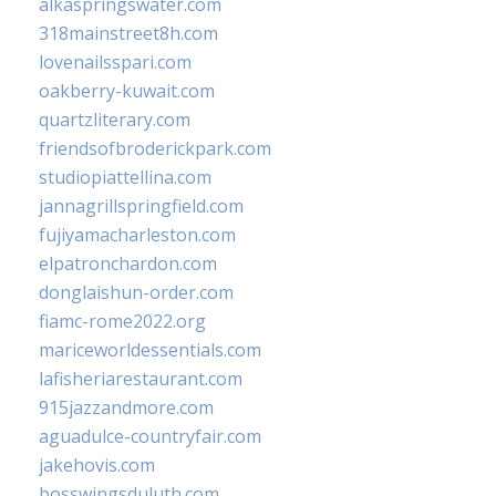
alkaspringswater.com
318mainstreet8h.com
lovenailsspari.com
oakberry-kuwait.com
quartzliterary.com
friendsofbroderickpark.com
studiopiattellina.com
jannagrillspringfield.com
fujiyamacharleston.com
elpatronchardon.com
donglaishun-order.com
fiamc-rome2022.org
mariceworldessentials.com
lafisheriarestaurant.com
915jazzandmore.com
aguadulce-countryfair.com
jakehovis.com
bosswingsduluth.com