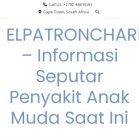
Skip
Call Us: +2782 444 YEAH
to
Cape Town, South Africa
content
ELPATRONCHA
– Informasi
Seputar
Penyakit Anak
Muda Saat Ini