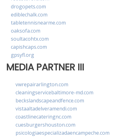
drogopets.com
ediblechalk.com
tabletennisnearme.com
oaksofa.com
soultacohtx.com
capishcaps.com
gpsyfl.org
MEDIA PARTNER III
vwrepairarlington.com
cleaningservicebaltimore-md.com
beckslandscapeandfence.com
vistaaltadelveramendi.com
coastlinecateringnc.com
cuesburgershouston.com
psicologiaespecializadaencampeche.com