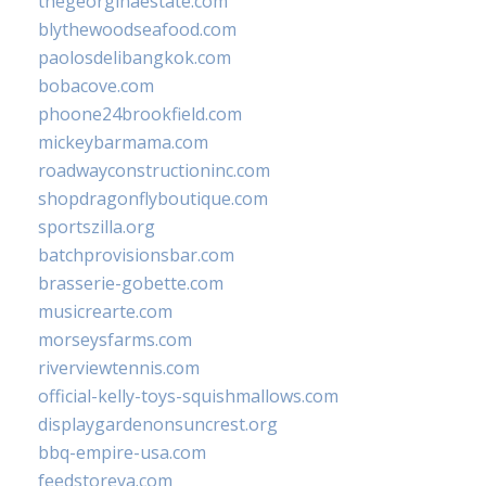
thegeorginaestate.com
blythewoodseafood.com
paolosdelibangkok.com
bobacove.com
phoone24brookfield.com
mickeybarmama.com
roadwayconstructioninc.com
shopdragonflyboutique.com
sportszilla.org
batchprovisionsbar.com
brasserie-gobette.com
musicrearte.com
morseysfarms.com
riverviewtennis.com
official-kelly-toys-squishmallows.com
displaygardenonsuncrest.org
bbq-empire-usa.com
feedstoreva.com