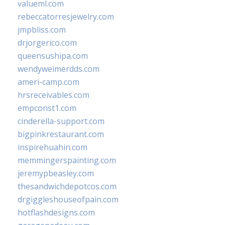
valueml.com
rebeccatorresjewelry.com
jmpbliss.com
drjorgerico.com
queensushipa.com
wendyweimerdds.com
ameri-camp.com
hrsreceivables.com
empconst1.com
cinderella-support.com
bigpinkrestaurant.com
inspirehuahin.com
memmingerspainting.com
jeremypbeasley.com
thesandwichdepotcos.com
drgiggleshouseofpain.com
hotflashdesigns.com