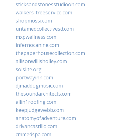
sticksandstonesstudiooh.com
walkers-treeservice.com
shopmossi.com
untamedcollectivesd.com
mxpwellness.com
infernocanine.com
thepaperhousecollection.com
allisonwillisholley.com
solslite.org
portwayinn.com
djmaddogmusic.com
thesoundarchitects.com
allin1roofing.com
keepjudgewebb.com
anatomyofadventure.com
drivancastillo.com
cmmedspa.com