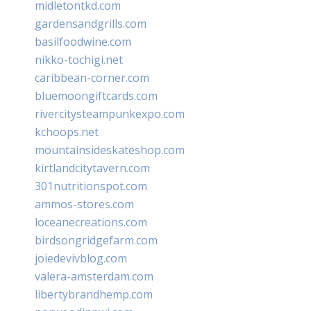
midletontkd.com
gardensandgrills.com
basilfoodwine.com
nikko-tochigi.net
caribbean-corner.com
bluemoongiftcards.com
rivercitysteampunkexpo.com
kchoops.net
mountainsideskateshop.com
kirtlandcitytavern.com
301nutritionspot.com
ammos-stores.com
loceanecreations.com
birdsongridgefarm.com
joiedevivblog.com
valera-amsterdam.com
libertybrandhemp.com