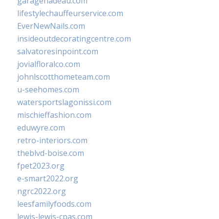
garagenadeau.com
lifestylechauffeurservice.com
EverNewNails.com
insideoutdecoratingcentre.com
salvatoresinpoint.com
jovialfloralco.com
johnlscotthometeam.com
u-seehomes.com
watersportslagonissi.com
mischieffashion.com
eduwyre.com
retro-interiors.com
theblvd-boise.com
fpet2023.org
e-smart2022.org
ngrc2022.org
leesfamilyfoods.com
lewis-lewis-cpas.com