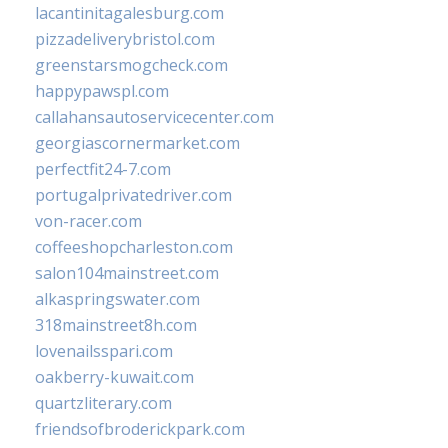
lacantinitagalesburg.com
pizzadeliverybristol.com
greenstarsmogcheck.com
happypawspl.com
callahansautoservicecenter.com
georgiascornermarket.com
perfectfit24-7.com
portugalprivatedriver.com
von-racer.com
coffeeshopcharleston.com
salon104mainstreet.com
alkaspringswater.com
318mainstreet8h.com
lovenailsspari.com
oakberry-kuwait.com
quartzliterary.com
friendsofbroderickpark.com