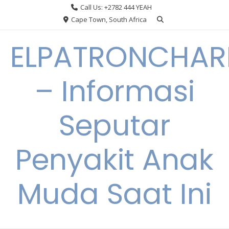
Skip
Call Us: +2782 444 YEAH
to
Cape Town, South Africa
content
ELPATRONCHA
– Informasi
Seputar
Penyakit Anak
Muda Saat Ini