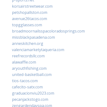
korsairstreetwear.com
petshopallston.com
avenue26tacos.com
topgglasses.com
broadmoornailsspacoloradosprings.com
missblackpasadena.com
anneskitchen.org
valenciamarketytaqueria.com
reefrecordsllc.com
alawaffle.com
aryouthfishing.com
united-basketball.com
tios-tacos.com
cafecito-satx.com
graduacionviu2023.com
pecanjackstogo.com
zengardendayspa.com