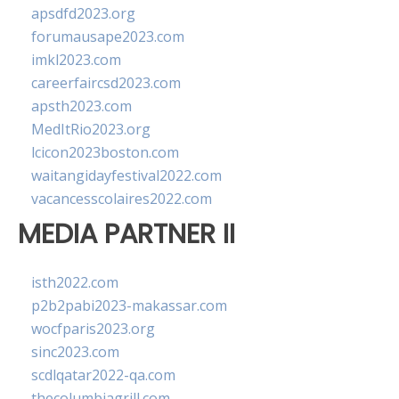
apsdfd2023.org
forumausape2023.com
imkl2023.com
careerfaircsd2023.com
apsth2023.com
MedItRio2023.org
lcicon2023boston.com
waitangidayfestival2022.com
vacancesscolaires2022.com
MEDIA PARTNER II
isth2022.com
p2b2pabi2023-makassar.com
wocfparis2023.org
sinc2023.com
scdlqatar2022-qa.com
thecolumbiagrill.com