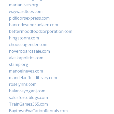
marianlives.org
waywardtees.com
pidfloorsexpress.com
bancodevenezuelaen.com
bettermoodfoodcorporation.com
hingstonnt.com
chooseagender.com
hoverboardssale.com
alaskapolitics.com
stsmp.org
manoelneves.com
mandelaeffectlibrary.com
roselynns.com
balanceyoganj.com
salesforceblogs.com
TrainGames365.com
BaytownEvaCationRentals.com