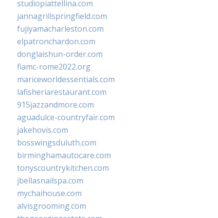
studiopiattellina.com
jannagrillspringfield.com
fujiyamacharleston.com
elpatronchardon.com
donglaishun-order.com
fiamc-rome2022.org
mariceworldessentials.com
lafisheriarestaurant.com
915jazzandmore.com
aguadulce-countryfair.com
jakehovis.com
bosswingsduluth.com
birminghamautocare.com
tonyscountrykitchen.com
jbellasnailspa.com
mychaihouse.com
alvisgrooming.com