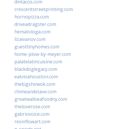
dmtacos.com
crescentstreetprinting.com
hornopizza.com
driveadragster.com
hematologa.com
lizaivanov.com
guesttinyhomes.com
home-plow-by-meyer.com
palatelatincuisine.com
blackdoglegacy.com
eatvivahouston.com
thebigshowok.com
chimeandstave.com
greatwallseafoodny.com
theloverose.com
gabriovoice.com
resinflowart.com
p-sports.net