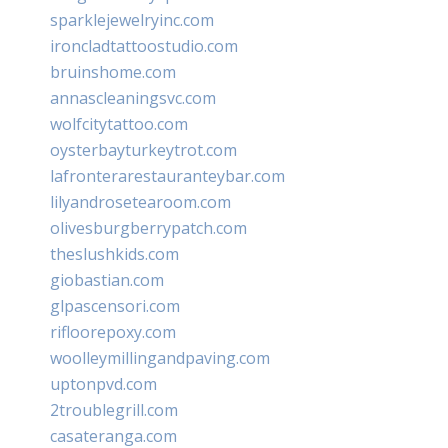
sparklejewelryinc.com
ironcladtattoostudio.com
bruinshome.com
annascleaningsvc.com
wolfcitytattoo.com
oysterbayturkeytrot.com
lafronterarestauranteybar.com
lilyandrosetearoom.com
olivesburgberrypatch.com
theslushkids.com
giobastian.com
glpascensori.com
rifloorepoxy.com
woolleymillingandpaving.com
uptonpvd.com
2troublegrill.com
casateranga.com