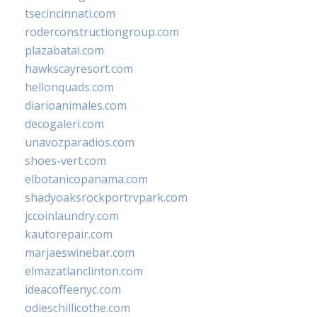
tsecincinnati.com
roderconstructiongroup.com
plazabatai.com
hawkscayresort.com
hellonquads.com
diarioanimales.com
decogaleri.com
unavozparadios.com
shoes-vert.com
elbotanicopanama.com
shadyoaksrockportrvpark.com
jccoinlaundry.com
kautorepair.com
marjaeswinebar.com
elmazatlanclinton.com
ideacoffeenyc.com
odieschillicothe.com