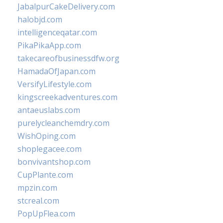
JabalpurCakeDelivery.com
halobjd.com
intelligenceqatar.com
PikaPikaApp.com
takecareofbusinessdfw.org
HamadaOfJapan.com
VersifyLifestyle.com
kingscreekadventures.com
antaeuslabs.com
purelycleanchemdry.com
WishOping.com
shoplegacee.com
bonvivantshop.com
CupPlante.com
mpzin.com
stcreal.com
PopUpFlea.com