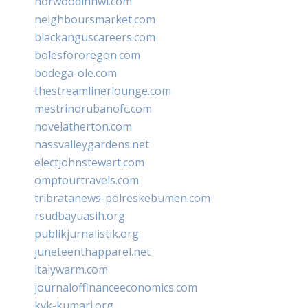
norwoodinnwi.com
neighboursmarket.com
blackanguscareers.com
bolesfororegon.com
bodega-ole.com
thestreamlinerlounge.com
mestrinorubanofc.com
novelatherton.com
nassvalleygardens.net
electjohnstewart.com
omptourtravels.com
tribratanews-polreskebumen.com
rsudbayuasih.org
publikjurnalistik.org
juneteenthapparel.net
italywarm.com
journaloffinanceeconomics.com
kvk-kumari.org