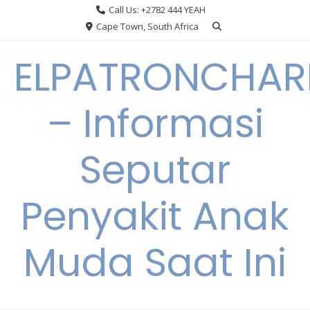
Skip
Call Us: +2782 444 YEAH
to
Cape Town, South Africa
content
ELPATRONCHA
– Informasi
Seputar
Penyakit Anak
Muda Saat Ini