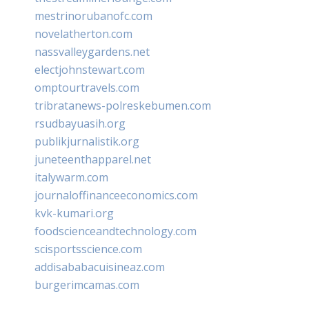
mestrinorubanofc.com
novelatherton.com
nassvalleygardens.net
electjohnstewart.com
omptourtravels.com
tribratanews-polreskebumen.com
rsudbayuasih.org
publikjurnalistik.org
juneteenthapparel.net
italywarm.com
journaloffinanceeconomics.com
kvk-kumari.org
foodscienceandtechnology.com
scisportsscience.com
addisababacuisineaz.com
burgerimcamas.com