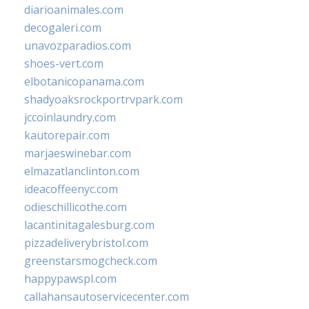
diarioanimales.com
decogaleri.com
unavozparadios.com
shoes-vert.com
elbotanicopanama.com
shadyoaksrockportrvpark.com
jccoinlaundry.com
kautorepair.com
marjaeswinebar.com
elmazatlanclinton.com
ideacoffeenyc.com
odieschillicothe.com
lacantinitagalesburg.com
pizzadeliverybristol.com
greenstarsmogcheck.com
happypawspl.com
callahansautoservicecenter.com