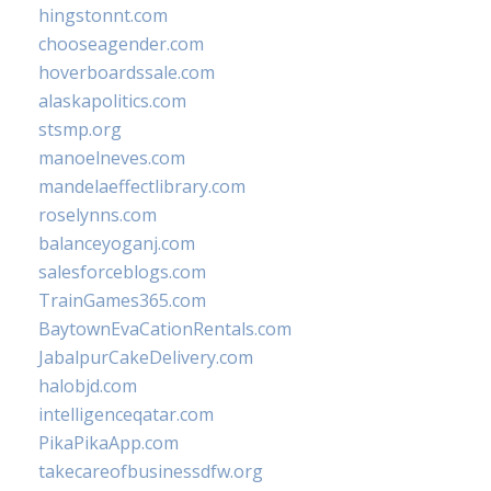
hingstonnt.com
chooseagender.com
hoverboardssale.com
alaskapolitics.com
stsmp.org
manoelneves.com
mandelaeffectlibrary.com
roselynns.com
balanceyoganj.com
salesforceblogs.com
TrainGames365.com
BaytownEvaCationRentals.com
JabalpurCakeDelivery.com
halobjd.com
intelligenceqatar.com
PikaPikaApp.com
takecareofbusinessdfw.org