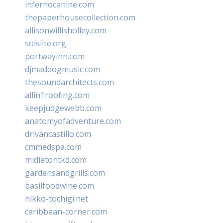
infernocanine.com
thepaperhousecollection.com
allisonwillisholley.com
solslite.org
portwayinn.com
djmaddogmusic.com
thesoundarchitects.com
allin1roofing.com
keepjudgewebb.com
anatomyofadventure.com
drivancastillo.com
cmmedspa.com
midletontkd.com
gardensandgrills.com
basilfoodwine.com
nikko-tochigi.net
caribbean-corner.com