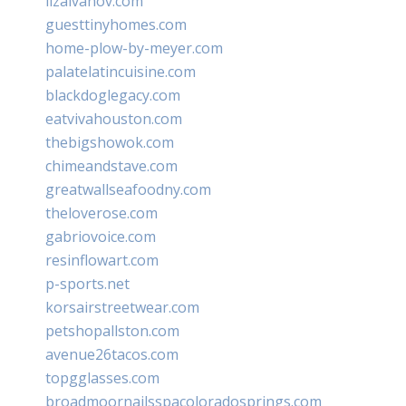
lizaivanov.com
guesttinyhomes.com
home-plow-by-meyer.com
palatelatincuisine.com
blackdoglegacy.com
eatvivahouston.com
thebigshowok.com
chimeandstave.com
greatwallseafoodny.com
theloverose.com
gabriovoice.com
resinflowart.com
p-sports.net
korsairstreetwear.com
petshopallston.com
avenue26tacos.com
topgglasses.com
broadmoornailsspacoloradosprings.com