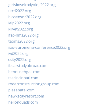
girisimselradyoloji2022.org
utcd2022.org
biosensor2022.org
ialp2022.org
klivet2022.org
ifac-hms2022.org
taoms2022.org
iias-euromena-conference2022.org
ivd2022.org
csity2022.org
ibsarstudyabroad.com
bennusehgall.com
tsecincinnati.com
roderconstructiongroup.com
plazabatai.com
hawkscayresort.com
hellonquads.com