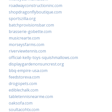
roadwayconstructioninc.com
shopdragonflyboutique.com
sportszilla.org
batchprovisionsbar.com
brasserie-gobette.com
musicrearte.com
morseysfarms.com
riverviewtennis.com
official-kelly-toys-squishmallows.com
displaygardenonsuncrest.org
bbq-empire-usa.com
feedstoreva.com
drogopets.com
ediblechalk.com
tabletennisnearme.com
oaksofa.com
soultacohtx.com