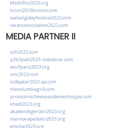
MedItRio2023.org
lcicon2023boston.com
waitangidayfestival2022.com
vacancesscolaires2022.com
MEDIA PARTNER II
isth2022.com
p2b2pabi2023-makassar.com
wocfparis2023.org
sinc2023.com
scdlqatar2022-qa.com
thecolumbiagrill.com
provisionscheeseandwineshoppe.com
khedi2023.org
akademikgeriatri2023.org
marmarapediatri2023.org
emchie2023.org