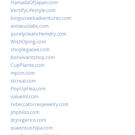
HamadaOfJapan.com
VersifyLifestyle.com
kingscreekadventures.com
antaeuslabs.com
purelycleanchemdry.com
WishOping.com
shoplegacee.com
bonvivantshop.com
CupPlante.com
mpzin.com
stcreal.com
PopUpFlea.com
valueml.com
rebeccatorresjewelry.com
jmpbliss.com
drjorgerico.com
queensushipa.com