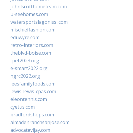
johnlscotthometeam.com
u-seehomes.com
watersportslagonissi.com
mischieffashion.com
eduwyre.com
retro-interiors.com
theblvd-boise.com
fpet2023.org
e-smart2022.org
ngrc2022.org
leesfamilyfoods.com
lewis-lewis-cpas.com
eleontennis.com
cyetus.com
bradfordshops.com
almadenranchsanjose.com
advocatevijay.com