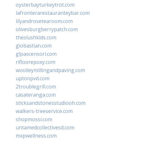
oysterbayturkeytrot.com
lafronterarestauranteybar.com
lilyandrosetearoom.com
olivesburgberrypatch.com
theslushkids.com
giobastian.com
glpascensori.com
rifloorepoxy.com
woolleymillingandpaving.com
uptonpvd.com
2troublegrill.com
casateranga.com
sticksandstonesstudiooh.com
walkers-treeservice.com
shopmossi.com
untamedcollectivesd.com
mxpwellness.com