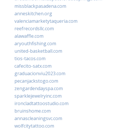
missblackpasadena.com
anneskitchen.org
valenciamarketytaqueria.com
reefrecordsllc.com
alawaffle.com
aryouthfishing.com
united-basketball.com
tios-tacos.com
cafecito-satx.com
graduacionviu2023.com
pecanjackstogo.com
zengardendayspa.com
sparklejewelryinc.com
ironcladtattoostudio.com
bruinshome.com
annascleaningsvc.com
wolfcitytattoo.com