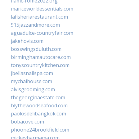
fiamc-rome2022.org
mariceworldessentials.com
lafisheriarestaurant.com
915jazzandmore.com
aguadulce-countryfair.com
jakehovis.com
bosswingsduluth.com
birminghamautocare.com
tonyscountrykitchen.com
jbellasnailspa.com
mychaihouse.com
alvisgrooming.com
thegeorginaestate.com
blythewoodseafood.com
paolosdelibangkok.com
bobacove.com
phoone24brookfield.com
mickeybarmama.com