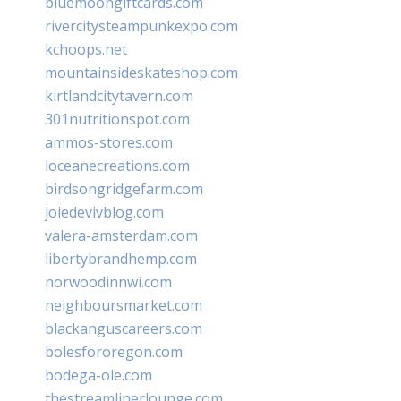
bluemoongiftcards.com
rivercitysteampunkexpo.com
kchoops.net
mountainsideskateshop.com
kirtlandcitytavern.com
301nutritionspot.com
ammos-stores.com
loceanecreations.com
birdsongridgefarm.com
joiedevivblog.com
valera-amsterdam.com
libertybrandhemp.com
norwoodinnwi.com
neighboursmarket.com
blackanguscareers.com
bolesfororegon.com
bodega-ole.com
thestreamlinerlounge.com