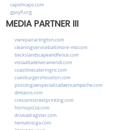
capishcaps.com
gpsyfl.org
MEDIA PARTNER III
vwrepairarlington.com
cleaningservicebaltimore-md.com
beckslandscapeandfence.com
vistaaltadelveramendi.com
coastlinecateringnc.com
cuesburgershouston.com
psicologiaespecializadaencampeche.com
dmtacos.com
crescentstreetprinting.com
hornopizza.com
driveadragster.com
hematologa.com