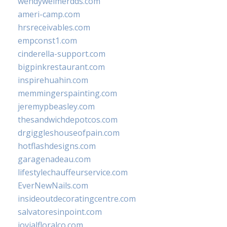
wendyweimerdds.com
ameri-camp.com
hrsreceivables.com
empconst1.com
cinderella-support.com
bigpinkrestaurant.com
inspirehuahin.com
memmingerspainting.com
jeremypbeasley.com
thesandwichdepotcos.com
drgiggleshouseofpain.com
hotflashdesigns.com
garagenadeau.com
lifestylechauffeurservice.com
EverNewNails.com
insideoutdecoratingcentre.com
salvatoresinpoint.com
jovialfloralco.com