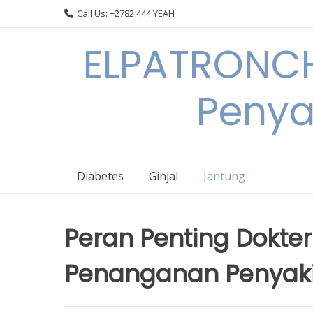
Skip
Call Us: +2782 444 YEAH
to
content
ELPATRONCH
Penya
Diabetes
Ginjal
Jantung
Peran Penting Dokte
Penanganan Penyaki