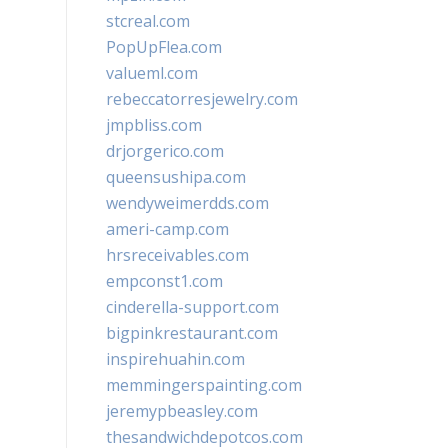
stcreal.com
PopUpFlea.com
valueml.com
rebeccatorresjewelry.com
jmpbliss.com
drjorgerico.com
queensushipa.com
wendyweimerdds.com
ameri-camp.com
hrsreceivables.com
empconst1.com
cinderella-support.com
bigpinkrestaurant.com
inspirehuahin.com
memmingerspainting.com
jeremypbeasley.com
thesandwichdepotcos.com