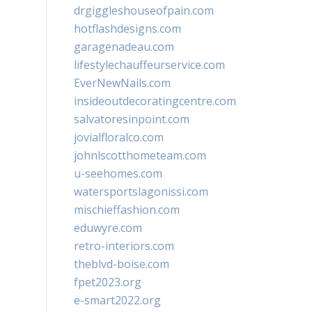
drgiggleshouseofpain.com
hotflashdesigns.com
garagenadeau.com
lifestylechauffeurservice.com
EverNewNails.com
insideoutdecoratingcentre.com
salvatoresinpoint.com
jovialfloralco.com
johnlscotthometeam.com
u-seehomes.com
watersportslagonissi.com
mischieffashion.com
eduwyre.com
retro-interiors.com
theblvd-boise.com
fpet2023.org
e-smart2022.org