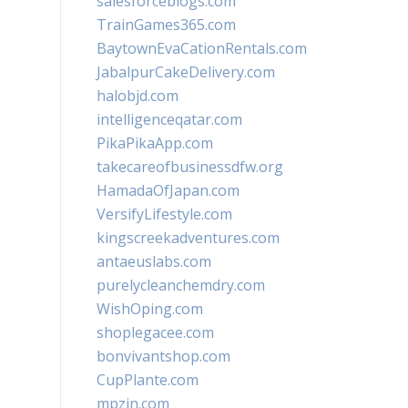
salesforceblogs.com
TrainGames365.com
BaytownEvaCationRentals.com
JabalpurCakeDelivery.com
halobjd.com
intelligenceqatar.com
PikaPikaApp.com
takecareofbusinessdfw.org
HamadaOfJapan.com
VersifyLifestyle.com
kingscreekadventures.com
antaeuslabs.com
purelycleanchemdry.com
WishOping.com
shoplegacee.com
bonvivantshop.com
CupPlante.com
mpzin.com