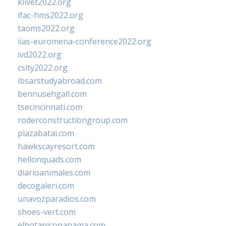
klivet2022.org
ifac-hms2022.org
taoms2022.org
iias-euromena-conference2022.org
ivd2022.org
csity2022.org
ibsarstudyabroad.com
bennusehgall.com
tsecincinnati.com
roderconstructiongroup.com
plazabatai.com
hawkscayresort.com
hellonquads.com
diarioanimales.com
decogaleri.com
unavozparadios.com
shoes-vert.com
elbotanicopanama.com