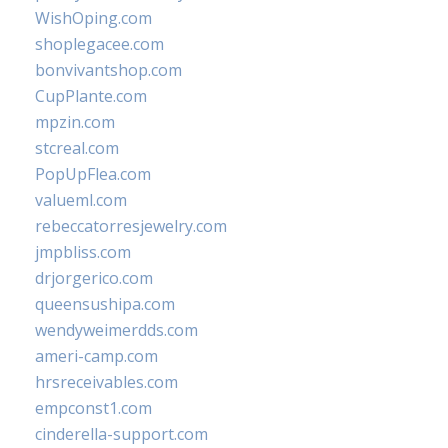
WishOping.com
shoplegacee.com
bonvivantshop.com
CupPlante.com
mpzin.com
stcreal.com
PopUpFlea.com
valueml.com
rebeccatorresjewelry.com
jmpbliss.com
drjorgerico.com
queensushipa.com
wendyweimerdds.com
ameri-camp.com
hrsreceivables.com
empconst1.com
cinderella-support.com