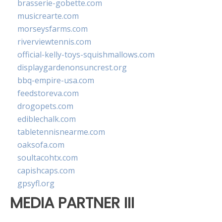
brasserie-gobette.com
musicrearte.com
morseysfarms.com
riverviewtennis.com
official-kelly-toys-squishmallows.com
displaygardenonsuncrest.org
bbq-empire-usa.com
feedstoreva.com
drogopets.com
ediblechalk.com
tabletennisnearme.com
oaksofa.com
soultacohtx.com
capishcaps.com
gpsyfl.org
MEDIA PARTNER III