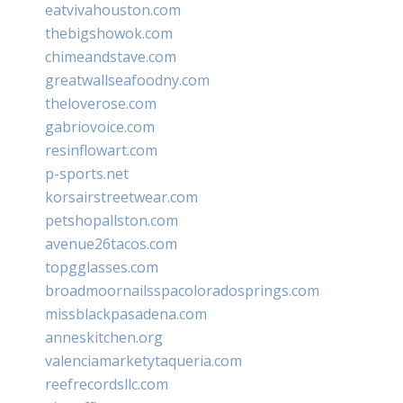
eatvivahouston.com
thebigshowok.com
chimeandstave.com
greatwallseafoodny.com
theloverose.com
gabriovoice.com
resinflowart.com
p-sports.net
korsairstreetwear.com
petshopallston.com
avenue26tacos.com
topgglasses.com
broadmoornailsspacoloradosprings.com
missblackpasadena.com
anneskitchen.org
valenciamarketytaqueria.com
reefrecordsllc.com