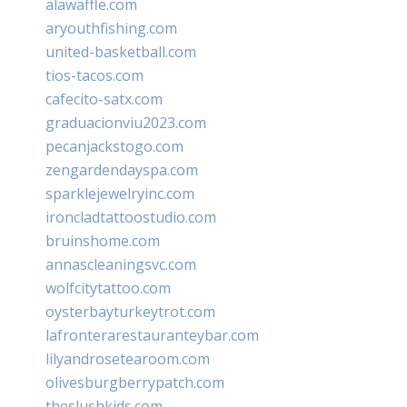
alawaffle.com
aryouthfishing.com
united-basketball.com
tios-tacos.com
cafecito-satx.com
graduacionviu2023.com
pecanjackstogo.com
zengardendayspa.com
sparklejewelryinc.com
ironcladtattoostudio.com
bruinshome.com
annascleaningsvc.com
wolfcitytattoo.com
oysterbayturkeytrot.com
lafronterarestauranteybar.com
lilyandrosetearoom.com
olivesburgberrypatch.com
theslushkids.com