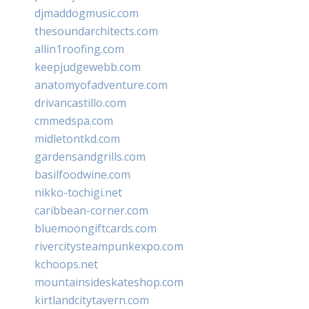
djmaddogmusic.com
thesoundarchitects.com
allin1roofing.com
keepjudgewebb.com
anatomyofadventure.com
drivancastillo.com
cmmedspa.com
midletontkd.com
gardensandgrills.com
basilfoodwine.com
nikko-tochigi.net
caribbean-corner.com
bluemoongiftcards.com
rivercitysteampunkexpo.com
kchoops.net
mountainsideskateshop.com
kirtlandcitytavern.com