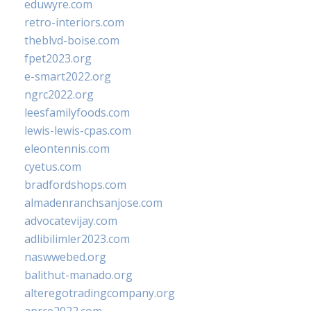
eduwyre.com
retro-interiors.com
theblvd-boise.com
fpet2023.org
e-smart2022.org
ngrc2022.org
leesfamilyfoods.com
lewis-lewis-cpas.com
eleontennis.com
cyetus.com
bradfordshops.com
almadenranchsanjose.com
advocatevijay.com
adlibilimler2023.com
naswwebed.org
balithut-manado.org
alteregotradingcompany.org