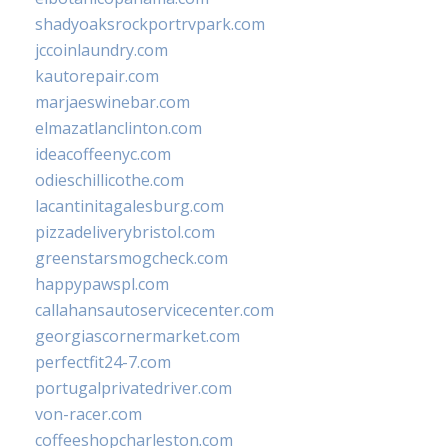
shadyoaksrockportrvpark.com
jccoinlaundry.com
kautorepair.com
marjaeswinebar.com
elmazatlanclinton.com
ideacoffeenyc.com
odieschillicothe.com
lacantinitagalesburg.com
pizzadeliverybristol.com
greenstarsmogcheck.com
happypawspl.com
callahansautoservicecenter.com
georgiascornermarket.com
perfectfit24-7.com
portugalprivatedriver.com
von-racer.com
coffeeshopcharleston.com