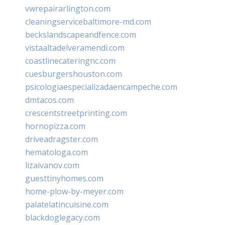
vwrepairarlington.com
cleaningservicebaltimore-md.com
beckslandscapeandfence.com
vistaaltadelveramendi.com
coastlinecateringnc.com
cuesburgershouston.com
psicologiaespecializadaencampeche.com
dmtacos.com
crescentstreetprinting.com
hornopizza.com
driveadragster.com
hematologa.com
lizaivanov.com
guesttinyhomes.com
home-plow-by-meyer.com
palatelatincuisine.com
blackdoglegacy.com