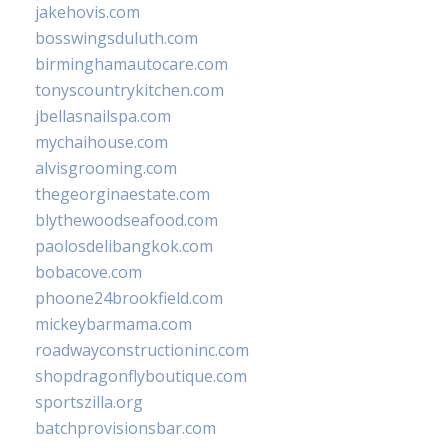
jakehovis.com
bosswingsduluth.com
birminghamautocare.com
tonyscountrykitchen.com
jbellasnailspa.com
mychaihouse.com
alvisgrooming.com
thegeorginaestate.com
blythewoodseafood.com
paolosdelibangkok.com
bobacove.com
phoone24brookfield.com
mickeybarmama.com
roadwayconstructioninc.com
shopdragonflyboutique.com
sportszilla.org
batchprovisionsbar.com