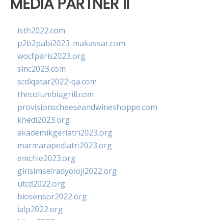
MEDIA PARTNER II
isth2022.com
p2b2pabi2023-makassar.com
wocfparis2023.org
sinc2023.com
scdlqatar2022-qa.com
thecolumbiagrill.com
provisionscheeseandwineshoppe.com
khedi2023.org
akademikgeriatri2023.org
marmarapediatri2023.org
emchie2023.org
girisimselradyoloji2022.org
utcd2022.org
biosensor2022.org
ialp2022.org