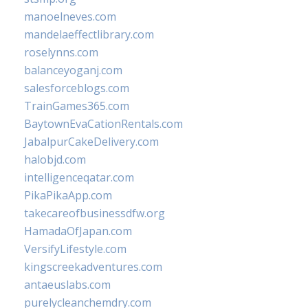
manoelneves.com
mandelaeffectlibrary.com
roselynns.com
balanceyoganj.com
salesforceblogs.com
TrainGames365.com
BaytownEvaCationRentals.com
JabalpurCakeDelivery.com
halobjd.com
intelligenceqatar.com
PikaPikaApp.com
takecareofbusinessdfw.org
HamadaOfJapan.com
VersifyLifestyle.com
kingscreekadventures.com
antaeuslabs.com
purelycleanchemdry.com