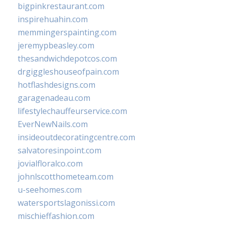
bigpinkrestaurant.com
inspirehuahin.com
memmingerspainting.com
jeremypbeasley.com
thesandwichdepotcos.com
drgiggleshouseofpain.com
hotflashdesigns.com
garagenadeau.com
lifestylechauffeurservice.com
EverNewNails.com
insideoutdecoratingcentre.com
salvatoresinpoint.com
jovialfloralco.com
johnlscotthometeam.com
u-seehomes.com
watersportslagonissi.com
mischieffashion.com