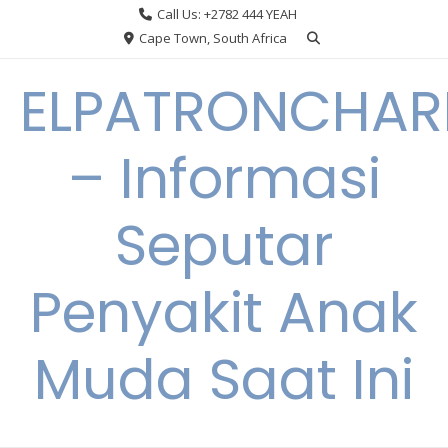
Skip
Call Us: +2782 444 YEAH
to
Cape Town, South Africa
content
ELPATRONCHA
– Informasi
Seputar
Penyakit Anak
Muda Saat Ini