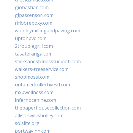
giobastian.com
glpascensori.com
rifloorepoxy.com
woolleymillingandpaving.com
uptonpvd.com
2troublegrill.com
casateranga.com
sticksandstonesstudiooh.com
walkers-treeservice.com
shopmossi.com
untamedcollectivesd.com
mxpwellness.com
infernocanine.com
thepaperhousecollection.com
allisonwillisholley.com
solslite.org
portwayinn.com