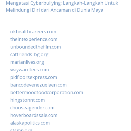
Mengatasi Cyberbullying: Langkah-Langkah Untuk
Melindungi Diri dari Ancaman di Dunia Maya
okhealthcareers.com
theintexperience.com
unboundedthefilm.com
catfriends-bg.org
marianlives.org
waywardtees.com
pidfloorsexpress.com
bancodevenezuelaen.com
bettermoodfoodcorporation.com
hingstonnt.com
chooseagender.com
hoverboardssale.com
alaskapolitics.com
stsmp.org