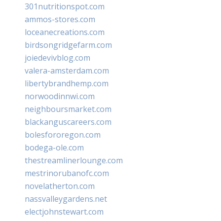
301nutritionspot.com
ammos-stores.com
loceanecreations.com
birdsongridgefarm.com
joiedevivblog.com
valera-amsterdam.com
libertybrandhemp.com
norwoodinnwi.com
neighboursmarket.com
blackanguscareers.com
bolesfororegon.com
bodega-ole.com
thestreamlinerlounge.com
mestrinorubanofc.com
novelatherton.com
nassvalleygardens.net
electjohnstewart.com