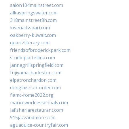
salon104mainstreet.com
alkaspringswater.com
318mainstreet8h.com
lovenailsspari.com
oakberry-kuwait.com
quartzliterary.com
friendsofbroderickpark.com
studiopiattellina.com
jannagrillspringfield.com
fujiyamacharleston.com
elpatronchardon.com
donglaishun-order.com
fiamc-rome2022.org
mariceworldessentials.com
lafisheriarestaurant.com
915jazzandmore.com
aguadulce-countryfair.com