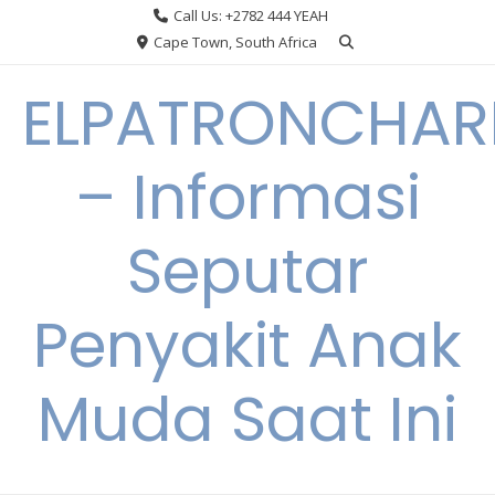
Skip
Call Us: +2782 444 YEAH
to
Cape Town, South Africa
content
ELPATRONCHA
– Informasi
Seputar
Penyakit Anak
Muda Saat Ini