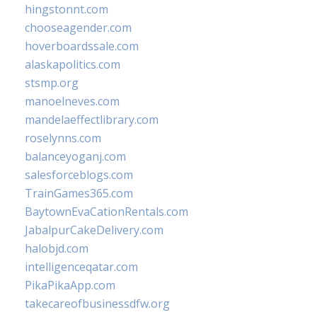
hingstonnt.com
chooseagender.com
hoverboardssale.com
alaskapolitics.com
stsmp.org
manoelneves.com
mandelaeffectlibrary.com
roselynns.com
balanceyoganj.com
salesforceblogs.com
TrainGames365.com
BaytownEvaCationRentals.com
JabalpurCakeDelivery.com
halobjd.com
intelligenceqatar.com
PikaPikaApp.com
takecareofbusinessdfw.org