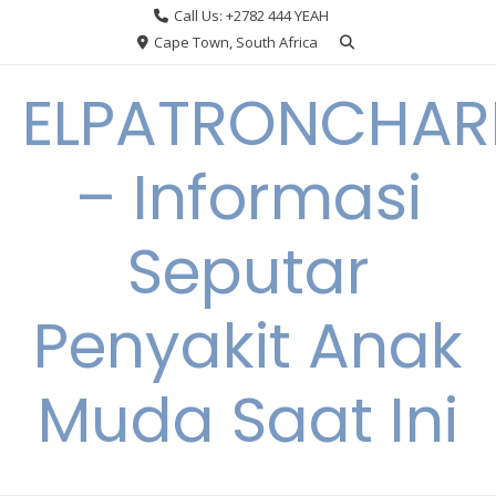
Skip
Call Us: +2782 444 YEAH
to
Cape Town, South Africa
content
ELPATRONCHA
– Informasi
Seputar
Penyakit Anak
Muda Saat Ini