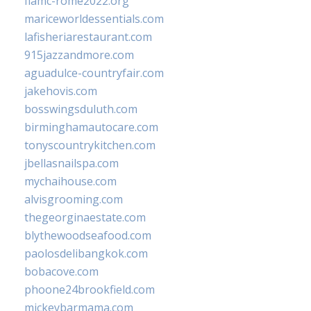
fiamc-rome2022.org
mariceworldessentials.com
lafisheriarestaurant.com
915jazzandmore.com
aguadulce-countryfair.com
jakehovis.com
bosswingsduluth.com
birminghamautocare.com
tonyscountrykitchen.com
jbellasnailspa.com
mychaihouse.com
alvisgrooming.com
thegeorginaestate.com
blythewoodseafood.com
paolosdelibangkok.com
bobacove.com
phoone24brookfield.com
mickeybarmama.com