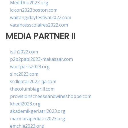
MedItRio2023.org
lcicon2023boston.com
waitangidayfestival2022.com
vacancesscolaires2022.com
MEDIA PARTNER II
isth2022.com
p2b2pabi2023-makassar.com
wocfparis2023.org
sinc2023.com
scdlqatar2022-qa.com
thecolumbiagrill.com
provisionscheeseandwineshoppe.com
khedi2023.org
akademikgeriatri2023.org
marmarapediatri2023.org
emchie2023.org