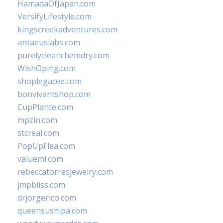
HamadaOfJapan.com
VersifyLifestyle.com
kingscreekadventures.com
antaeuslabs.com
purelycleanchemdry.com
WishOping.com
shoplegacee.com
bonvivantshop.com
CupPlante.com
mpzin.com
stcreal.com
PopUpFlea.com
valueml.com
rebeccatorresjewelry.com
jmpbliss.com
drjorgerico.com
queensushipa.com