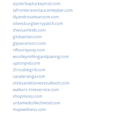
oysterbayturkeytrot.com
lafronterarestauranteybar.com
lilyandrosetearoom.com
olivesburgberrypatch.com
theslushkids.com
giobastian.com
glpascensori.com
rifloorepoxy.com
woolleymillingandpaving.com
uptonpvd.com
2troublegrill.com
casateranga.com
sticksandstonesstudiooh.com
walkers-treeservice.com
shopmossi.com
untamedcollectivesd.com
mxpwellness.com