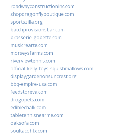
roadwayconstructioninc.com
shopdragonflyboutique.com
sportszilla.org
batchprovisionsbar.com
brasserie-gobette.com
musicrearte.com
morseysfarms.com
riverviewtennis.com
official-kelly-toys-squishmallows.com
displaygardenonsuncrest.org
bbq-empire-usa.com
feedstoreva.com
drogopets.com
ediblechalk.com
tabletennisnearme.com
oaksofa.com
soultacohtx.com