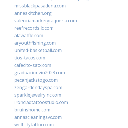
missblackpasadena.com
anneskitchen.org
valenciamarketytaqueria.com
reefrecordsllc.com
alawaffle.com
aryouthfishing.com
united-basketball.com
tios-tacos.com
cafecito-satx.com
graduacionviu2023.com
pecanjackstogo.com
zengardendayspa.com
sparklejewelryinc.com
ironcladtattoostudio.com
bruinshome.com
annascleaningsvc.com
wolfcitytattoo.com