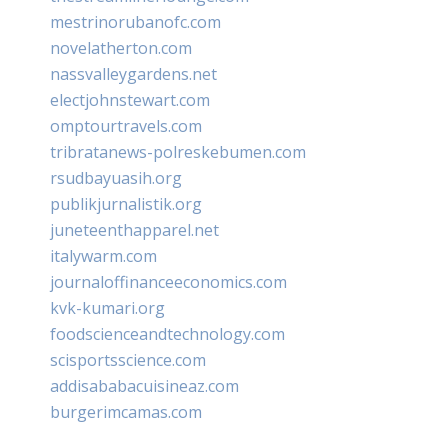
mestrinorubanofc.com
novelatherton.com
nassvalleygardens.net
electjohnstewart.com
omptourtravels.com
tribratanews-polreskebumen.com
rsudbayuasih.org
publikjurnalistik.org
juneteenthapparel.net
italywarm.com
journaloffinanceeconomics.com
kvk-kumari.org
foodscienceandtechnology.com
scisportsscience.com
addisababacuisineaz.com
burgerimcamas.com