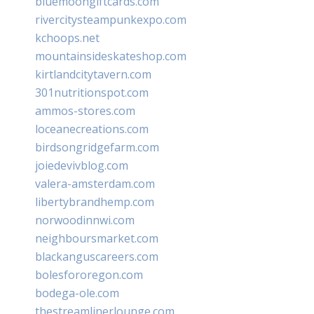
bluemoongiftcards.com
rivercitysteampunkexpo.com
kchoops.net
mountainsideskateshop.com
kirtlandcitytavern.com
301nutritionspot.com
ammos-stores.com
loceanecreations.com
birdsongridgefarm.com
joiedevivblog.com
valera-amsterdam.com
libertybrandhemp.com
norwoodinnwi.com
neighboursmarket.com
blackanguscareers.com
bolesfororegon.com
bodega-ole.com
thestreamlinerlounge.com