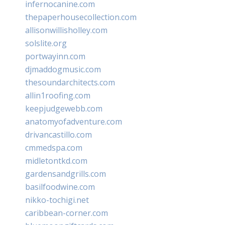
infernocanine.com
thepaperhousecollection.com
allisonwillisholley.com
solslite.org
portwayinn.com
djmaddogmusic.com
thesoundarchitects.com
allin1roofing.com
keepjudgewebb.com
anatomyofadventure.com
drivancastillo.com
cmmedspa.com
midletontkd.com
gardensandgrills.com
basilfoodwine.com
nikko-tochigi.net
caribbean-corner.com