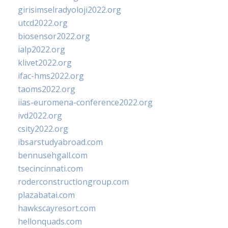
girisimselradyoloji2022.org
utcd2022.org
biosensor2022.org
ialp2022.org
klivet2022.org
ifac-hms2022.org
taoms2022.org
iias-euromena-conference2022.org
ivd2022.org
csity2022.org
ibsarstudyabroad.com
bennusehgall.com
tsecincinnati.com
roderconstructiongroup.com
plazabatai.com
hawkscayresort.com
hellonquads.com