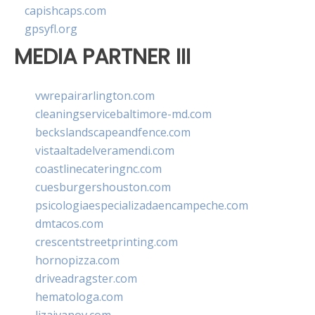
capishcaps.com
gpsyfl.org
MEDIA PARTNER III
vwrepairarlington.com
cleaningservicebaltimore-md.com
beckslandscapeandfence.com
vistaaltadelveramendi.com
coastlinecateringnc.com
cuesburgershouston.com
psicologiaespecializadaencampeche.com
dmtacos.com
crescentstreetprinting.com
hornopizza.com
driveadragster.com
hematologa.com
lizaivanov.com