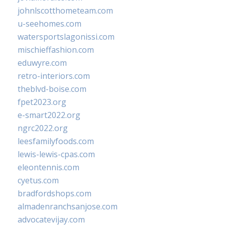
johnlscotthometeam.com
u-seehomes.com
watersportslagonissi.com
mischieffashion.com
eduwyre.com
retro-interiors.com
theblvd-boise.com
fpet2023.org
e-smart2022.org
ngrc2022.org
leesfamilyfoods.com
lewis-lewis-cpas.com
eleontennis.com
cyetus.com
bradfordshops.com
almadenranchsanjose.com
advocatevijay.com