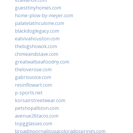
guesttinyhomes.com
home-plow-by-meyer.com
palatelatincuisine.com
blackdoglegacy.com
eatvivahouston.com
thebigshowok.com
chimeandstave.com
greatwallseafoodny.com
theloverose.com
gabriovoice.com
resinflowart.com
p-sports.net
korsairstreetwear.com
petshopallston.com
avenue26tacos.com
topgglasses.com
broadmoornailsspacoloradosprings.com