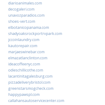
diarioanimales.com
decogaleri.com
unavozparadios.com
shoes-vert.com
elbotanicopanama.com
shadyoaksrockportrvpark.com
jccoinlaundry.com
kautorepair.com
marjaeswinebar.com
elmazatlanclinton.com
ideacoffeenyc.com
odieschillicothe.com
lacantinitagalesburg.com
pizzadeliverybristol.com
greenstarsmogcheck.com
happypawspl.com
callahansautoservicecenter.com