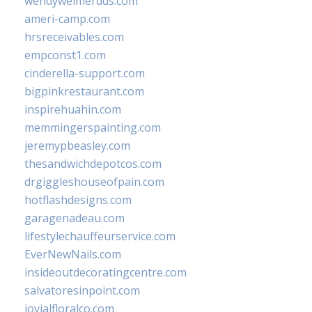
wendyweimerdds.com
ameri-camp.com
hrsreceivables.com
empconst1.com
cinderella-support.com
bigpinkrestaurant.com
inspirehuahin.com
memmingerspainting.com
jeremypbeasley.com
thesandwichdepotcos.com
drgiggleshouseofpain.com
hotflashdesigns.com
garagenadeau.com
lifestylechauffeurservice.com
EverNewNails.com
insideoutdecoratingcentre.com
salvatoresinpoint.com
jovialfloralco.com