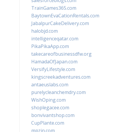
salesforceblogs.com
TrainGames365.com
BaytownEvaCationRentals.com
JabalpurCakeDelivery.com
halobjd.com
intelligenceqatar.com
PikaPikaApp.com
takecareofbusinessdfw.org
HamadaOfJapan.com
VersifyLifestyle.com
kingscreekadventures.com
antaeuslabs.com
purelycleanchemdry.com
WishOping.com
shoplegacee.com
bonvivantshop.com
CupPlante.com
mpzin.com