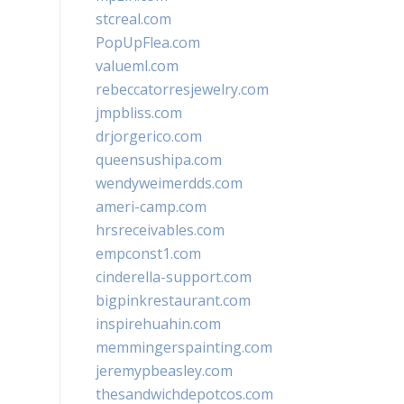
stcreal.com
PopUpFlea.com
valueml.com
rebeccatorresjewelry.com
jmpbliss.com
drjorgerico.com
queensushipa.com
wendyweimerdds.com
ameri-camp.com
hrsreceivables.com
empconst1.com
cinderella-support.com
bigpinkrestaurant.com
inspirehuahin.com
memmingerspainting.com
jeremypbeasley.com
thesandwichdepotcos.com