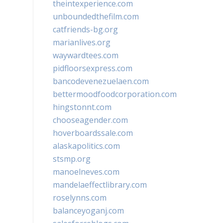
theintexperience.com
unboundedthefilm.com
catfriends-bg.org
marianlives.org
waywardtees.com
pidfloorsexpress.com
bancodevenezuelaen.com
bettermoodfoodcorporation.com
hingstonnt.com
chooseagender.com
hoverboardssale.com
alaskapolitics.com
stsmp.org
manoelneves.com
mandelaeffectlibrary.com
roselynns.com
balanceyoganj.com