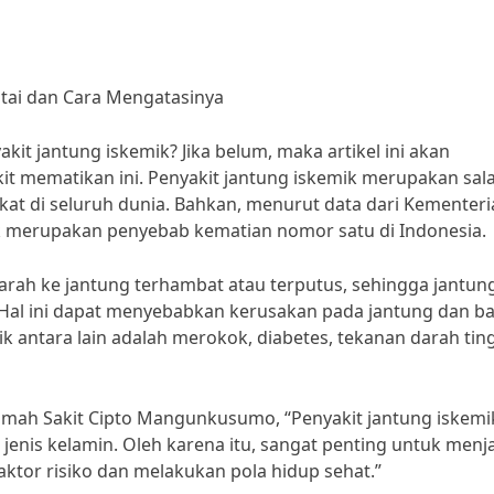
ntai dan Cara Mengatasinya
t jantung iskemik? Jika belum, maka artikel ini akan
t mematikan ini. Penyakit jantung iskemik merupakan sal
at di seluruh dunia. Bahkan, menurut data dari Kementeri
ik merupakan penyebab kematian nomor satu di Indonesia.
 darah ke jantung terhambat atau terputus, sehingga jantun
Hal ini dapat menyebabkan kerusakan pada jantung dan b
ik antara lain adalah merokok, diabetes, tekanan darah ting
Rumah Sakit Cipto Mangunkusumo, “Penyakit jantung iskemi
 jenis kelamin. Oleh karena itu, sangat penting untuk menj
ktor risiko dan melakukan pola hidup sehat.”