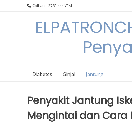
Skip
Call Us: +2782 444 YEAH
to
content
ELPATRONCH
Penya
Diabetes
Ginjal
Jantung
Penyakit Jantung Is
Mengintai dan Cara