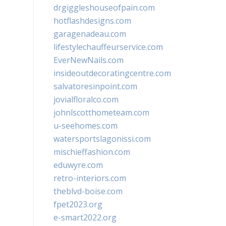
drgiggleshouseofpain.com
hotflashdesigns.com
garagenadeau.com
lifestylechauffeurservice.com
EverNewNails.com
insideoutdecoratingcentre.com
salvatoresinpoint.com
jovialfloralco.com
johnlscotthometeam.com
u-seehomes.com
watersportslagonissi.com
mischieffashion.com
eduwyre.com
retro-interiors.com
theblvd-boise.com
fpet2023.org
e-smart2022.org