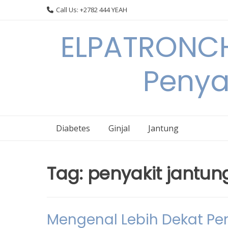
Skip
Call Us: +2782 444 YEAH
to
content
ELPATRONCH
Penya
Diabetes
Ginjal
Jantung
Tag:
penyakit jantun
Mengenal Lebih Dekat Pe