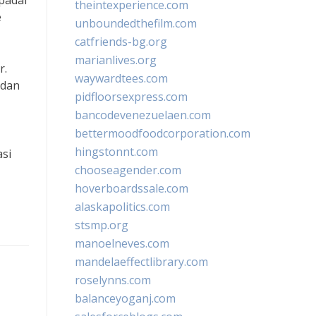
padai
theintexperience.com
e
unboundedthefilm.com
catfriends-bg.org
marianlives.org
r.
waywardtees.com
 dan
pidfloorsexpress.com
bancodevenezuelaen.com
bettermoodfoodcorporation.com
hingstonnt.com
asi
chooseagender.com
hoverboardssale.com
alaskapolitics.com
stsmp.org
manoelneves.com
mandelaeffectlibrary.com
roselynns.com
balanceyoganj.com