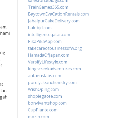
salesforceblogs.com
TrainGames365.com
BaytownEvaCationRentals.com
JabalpurCakeDelivery.com
iam.
halobjd.com
ahami
intelligenceqatar.com
PikaPikaApp.com
takecareofbusinessdfw.org
ang
HamadaOfJapan.com
,
VersifyLifestyle.com
er
kingscreekadventures.com
antaeuslabs.com
purelycleanchemdry.com
at
WishOping.com
 dan
shoplegacee.com
egah
bonvivantshop.com
CupPlante.com
mpzin.com