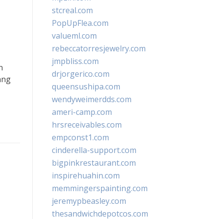
stcreal.com
PopUpFlea.com
valueml.com
rebeccatorresjewelry.com
jmpbliss.com
n
drjorgerico.com
ang
queensushipa.com
wendyweimerdds.com
ameri-camp.com
hrsreceivables.com
empconst1.com
cinderella-support.com
bigpinkrestaurant.com
inspirehuahin.com
memmingerspainting.com
jeremypbeasley.com
thesandwichdepotcos.com