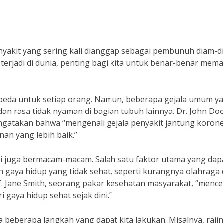
enyakit yang sering kali dianggap sebagai pembunuh diam-d
terjadi di dunia, penting bagi kita untuk benar-benar mem
-beda untuk setiap orang. Namun, beberapa gejala umum y
dan rasa tidak nyaman di bagian tubuh lainnya. Dr. John Doe
engatakan bahwa “mengenali gejala penyakit jantung koron
n yang lebih baik.”
ri juga bermacam-macam. Salah satu faktor utama yang dap
ah gaya hidup yang tidak sehat, seperti kurangnya olahraga
. Jane Smith, seorang pakar kesehatan masyarakat, “menc
 gaya hidup sehat sejak dini.”
beberapa langkah yang dapat kita lakukan. Misalnya, rajin