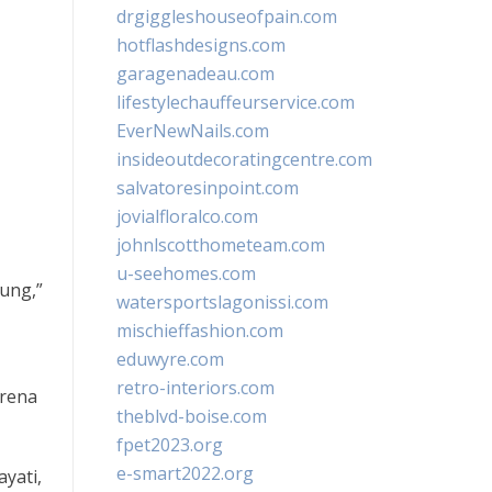
drgiggleshouseofpain.com
hotflashdesigns.com
garagenadeau.com
lifestylechauffeurservice.com
EverNewNails.com
insideoutdecoratingcentre.com
salvatoresinpoint.com
jovialfloralco.com
johnlscotthometeam.com
u-seehomes.com
ung,”
watersportslagonissi.com
mischieffashion.com
eduwyre.com
retro-interiors.com
arena
theblvd-boise.com
fpet2023.org
e-smart2022.org
yati,