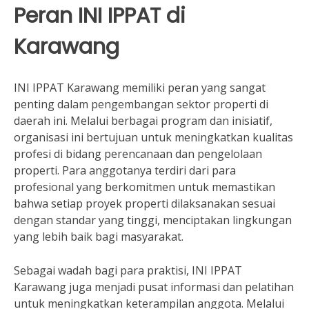
Peran INI IPPAT di
Karawang
INI IPPAT Karawang memiliki peran yang sangat
penting dalam pengembangan sektor properti di
daerah ini. Melalui berbagai program dan inisiatif,
organisasi ini bertujuan untuk meningkatkan kualitas
profesi di bidang perencanaan dan pengelolaan
properti. Para anggotanya terdiri dari para
profesional yang berkomitmen untuk memastikan
bahwa setiap proyek properti dilaksanakan sesuai
dengan standar yang tinggi, menciptakan lingkungan
yang lebih baik bagi masyarakat.
Sebagai wadah bagi para praktisi, INI IPPAT
Karawang juga menjadi pusat informasi dan pelatihan
untuk meningkatkan keterampilan anggota. Melalui