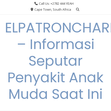
Skip
Call Us: +2782 444 YEAH
to
Cape Town, South Africa
content
ELPATRONCHA
– Informasi
Seputar
Penyakit Anak
Muda Saat Ini