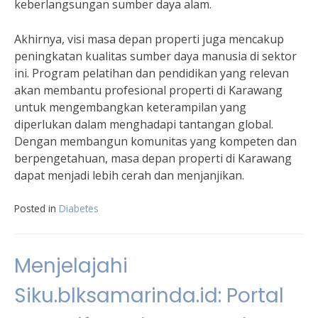
keberlangsungan sumber daya alam.
Akhirnya, visi masa depan properti juga mencakup
peningkatan kualitas sumber daya manusia di sektor
ini. Program pelatihan dan pendidikan yang relevan
akan membantu profesional properti di Karawang
untuk mengembangkan keterampilan yang
diperlukan dalam menghadapi tantangan global.
Dengan membangun komunitas yang kompeten dan
berpengetahuan, masa depan properti di Karawang
dapat menjadi lebih cerah dan menjanjikan.
Posted in
Diabetes
Menjelajahi
Siku.blksamarinda.id: Portal