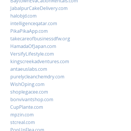
BaytownEvaCationRentals.com
JabalpurCakeDelivery.com
halobjd.com
intelligenceqatar.com
PikaPikaApp.com
takecareofbusinessdfw.org
HamadaOfJapan.com
VersifyLifestyle.com
kingscreekadventures.com
antaeuslabs.com
purelycleanchemdry.com
WishOping.com
shoplegacee.com
bonvivantshop.com
CupPlante.com
mpzin.com
stcreal.com
PopUpFlea.com