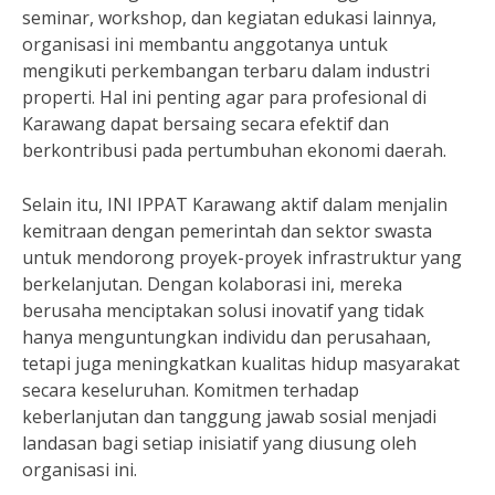
seminar, workshop, dan kegiatan edukasi lainnya,
organisasi ini membantu anggotanya untuk
mengikuti perkembangan terbaru dalam industri
properti. Hal ini penting agar para profesional di
Karawang dapat bersaing secara efektif dan
berkontribusi pada pertumbuhan ekonomi daerah.
Selain itu, INI IPPAT Karawang aktif dalam menjalin
kemitraan dengan pemerintah dan sektor swasta
untuk mendorong proyek-proyek infrastruktur yang
berkelanjutan. Dengan kolaborasi ini, mereka
berusaha menciptakan solusi inovatif yang tidak
hanya menguntungkan individu dan perusahaan,
tetapi juga meningkatkan kualitas hidup masyarakat
secara keseluruhan. Komitmen terhadap
keberlanjutan dan tanggung jawab sosial menjadi
landasan bagi setiap inisiatif yang diusung oleh
organisasi ini.