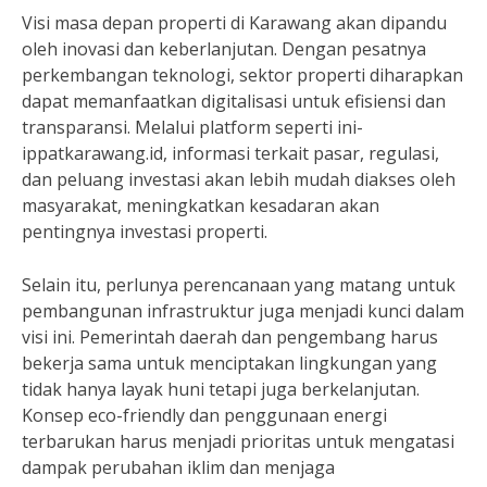
Visi masa depan properti di Karawang akan dipandu
oleh inovasi dan keberlanjutan. Dengan pesatnya
perkembangan teknologi, sektor properti diharapkan
dapat memanfaatkan digitalisasi untuk efisiensi dan
transparansi. Melalui platform seperti ini-
ippatkarawang.id, informasi terkait pasar, regulasi,
dan peluang investasi akan lebih mudah diakses oleh
masyarakat, meningkatkan kesadaran akan
pentingnya investasi properti.
Selain itu, perlunya perencanaan yang matang untuk
pembangunan infrastruktur juga menjadi kunci dalam
visi ini. Pemerintah daerah dan pengembang harus
bekerja sama untuk menciptakan lingkungan yang
tidak hanya layak huni tetapi juga berkelanjutan.
Konsep eco-friendly dan penggunaan energi
terbarukan harus menjadi prioritas untuk mengatasi
dampak perubahan iklim dan menjaga