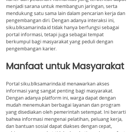
menjadi sarana untuk membangun jaringan, serta
mendukung satu sama lain dalam pencarian kerja dan
pengembangan diri. Dengan adanya interaksi ini,
siku.blksamarinda.id tidak hanya berfungsi sebagai
portal informasi, tetapi juga sebagai tempat
berkumpul bagi masyarakat yang peduli dengan
pengembangan karier.
Manfaat untuk Masyarakat
Portal siku.blksamarinda.id menawarkan akses
informasi yang sangat penting bagi masyarakat.
Dengan adanya platform ini, warga dapat dengan
mudah menemukan berbagai layanan dan program
yang disediakan oleh pemerintah setempat. Ini berarti
bahwa informasi mengenai pelatihan, peluang kerja,
dan bantuan sosial dapat diakses dengan cepat,