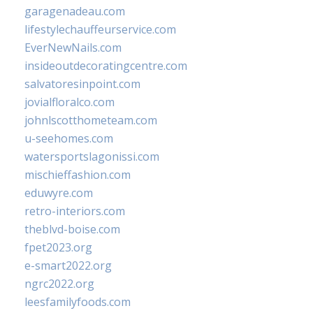
garagenadeau.com
lifestylechauffeurservice.com
EverNewNails.com
insideoutdecoratingcentre.com
salvatoresinpoint.com
jovialfloralco.com
johnlscotthometeam.com
u-seehomes.com
watersportslagonissi.com
mischieffashion.com
eduwyre.com
retro-interiors.com
theblvd-boise.com
fpet2023.org
e-smart2022.org
ngrc2022.org
leesfamilyfoods.com