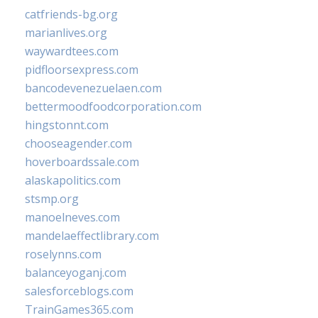
catfriends-bg.org
marianlives.org
waywardtees.com
pidfloorsexpress.com
bancodevenezuelaen.com
bettermoodfoodcorporation.com
hingstonnt.com
chooseagender.com
hoverboardssale.com
alaskapolitics.com
stsmp.org
manoelneves.com
mandelaeffectlibrary.com
roselynns.com
balanceyoganj.com
salesforceblogs.com
TrainGames365.com