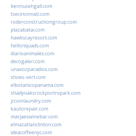
bennusehgall.com
tsecincinnati.com
roderconstructiongroup.com
plazabatai.com
hawkscayresort.com
hellonquads.com
diarioanimales.com
decogaleri.com
unavozparadios.com
shoes-vert.com
elbotanicopanama.com
shadyoaksrockportrvpark.com
jccoinlaundry.com
kautorepair.com
marjaeswinebar.com
elmazatlanclinton.com
ideacoffeenyc.com