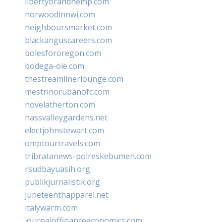
libertybrandhemp.com
norwoodinnwi.com
neighboursmarket.com
blackanguscareers.com
bolesfororegon.com
bodega-ole.com
thestreamlinerlounge.com
mestrinorubanofc.com
novelatherton.com
nassvalleygardens.net
electjohnstewart.com
omptourtravels.com
tribratanews-polreskebumen.com
rsudbayuasih.org
publikjurnalistik.org
juneteenthapparel.net
italywarm.com
journaloffinanceeconomics.com