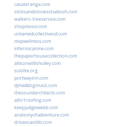
casateranga.com
sticksandstonesstudiooh.com
walkers-treeservice.com
shopmossi.com
untamedcollectivesd.com
mxpwellness.com
infernocanine.com
thepaperhousecollection.com
allisonwillisholley.com
solslite.org
portwayinn.com
djmaddogmusic.com
thesoundarchitects.com
allin1roofing.com
keepjudgewebb.com
anatomyofadventure.com
drivancastillo.com