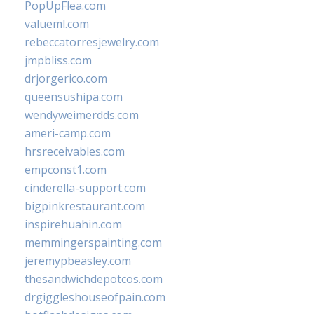
PopUpFlea.com
valueml.com
rebeccatorresjewelry.com
jmpbliss.com
drjorgerico.com
queensushipa.com
wendyweimerdds.com
ameri-camp.com
hrsreceivables.com
empconst1.com
cinderella-support.com
bigpinkrestaurant.com
inspirehuahin.com
memmingerspainting.com
jeremypbeasley.com
thesandwichdepotcos.com
drgiggleshouseofpain.com