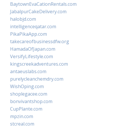
BaytownEvaCationRentals.com
JabalpurCakeDelivery.com
halobjd.com
intelligenceqatar.com
PikaPikaApp.com
takecareofbusinessdfw.org
HamadaOfJapan.com
VersifyLifestyle.com
kingscreekadventures.com
antaeuslabs.com
purelycleanchemdry.com
WishOping.com
shoplegacee.com
bonvivantshop.com
CupPlante.com
mpzin.com
stcreal.com