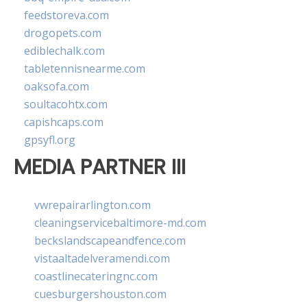
feedstoreva.com
drogopets.com
ediblechalk.com
tabletennisnearme.com
oaksofa.com
soultacohtx.com
capishcaps.com
gpsyfl.org
MEDIA PARTNER III
vwrepairarlington.com
cleaningservicebaltimore-md.com
beckslandscapeandfence.com
vistaaltadelveramendi.com
coastlinecateringnc.com
cuesburgershouston.com