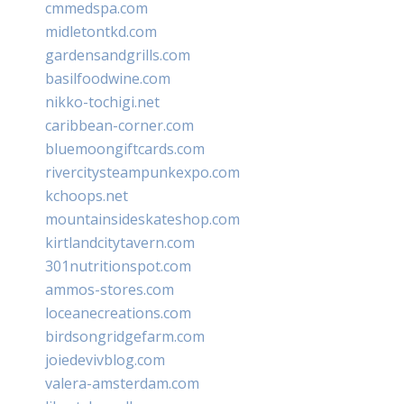
cmmedspa.com
midletontkd.com
gardensandgrills.com
basilfoodwine.com
nikko-tochigi.net
caribbean-corner.com
bluemoongiftcards.com
rivercitysteampunkexpo.com
kchoops.net
mountainsideskateshop.com
kirtlandcitytavern.com
301nutritionspot.com
ammos-stores.com
loceanecreations.com
birdsongridgefarm.com
joiedevivblog.com
valera-amsterdam.com