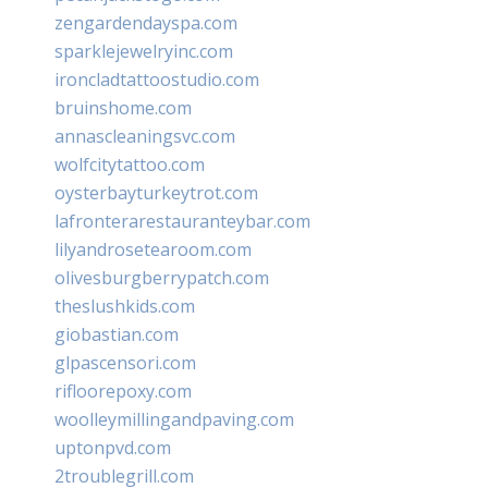
zengardendayspa.com
sparklejewelryinc.com
ironcladtattoostudio.com
bruinshome.com
annascleaningsvc.com
wolfcitytattoo.com
oysterbayturkeytrot.com
lafronterarestauranteybar.com
lilyandrosetearoom.com
olivesburgberrypatch.com
theslushkids.com
giobastian.com
glpascensori.com
rifloorepoxy.com
woolleymillingandpaving.com
uptonpvd.com
2troublegrill.com