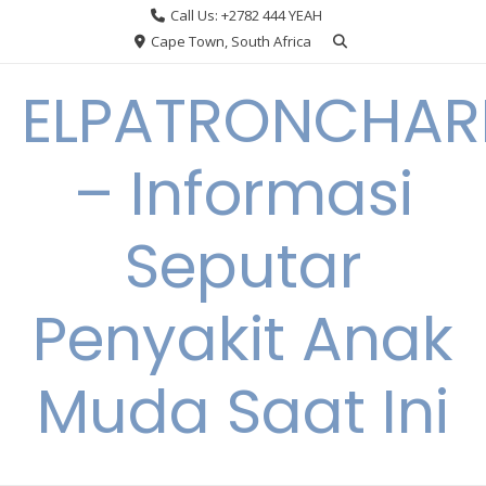
Skip
Call Us: +2782 444 YEAH
to
Cape Town, South Africa
content
ELPATRONCHA
– Informasi
Seputar
Penyakit Anak
Muda Saat Ini