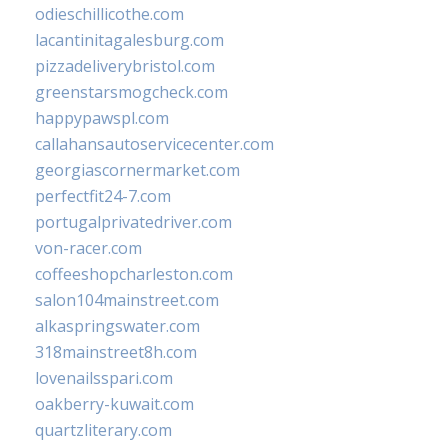
odieschillicothe.com
lacantinitagalesburg.com
pizzadeliverybristol.com
greenstarsmogcheck.com
happypawspl.com
callahansautoservicecenter.com
georgiascornermarket.com
perfectfit24-7.com
portugalprivatedriver.com
von-racer.com
coffeeshopcharleston.com
salon104mainstreet.com
alkaspringswater.com
318mainstreet8h.com
lovenailsspari.com
oakberry-kuwait.com
quartzliterary.com