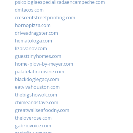
psicologiaespecializadaencampeche.com
dmtacos.com
crescentstreetprinting.com
hornopizza.com
driveadragster.com
hematologa.com
lizaivanov.com
guesttinyhomes.com
home-plow-by-meyer.com
palatelatincuisine.com
blackdoglegacy.com
eatvivahouston.com
thebigshowok.com
chimeandstave.com
greatwallseafoodny.com
theloverose.com
gabriovoice.com