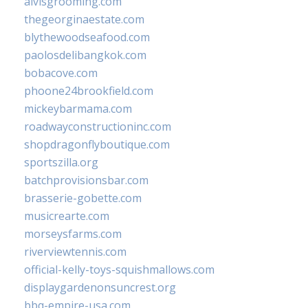
alvisgrooming.com
thegeorginaestate.com
blythewoodseafood.com
paolosdelibangkok.com
bobacove.com
phoone24brookfield.com
mickeybarmama.com
roadwayconstructioninc.com
shopdragonflyboutique.com
sportszilla.org
batchprovisionsbar.com
brasserie-gobette.com
musicrearte.com
morseysfarms.com
riverviewtennis.com
official-kelly-toys-squishmallows.com
displaygardenonsuncrest.org
bbq-empire-usa.com