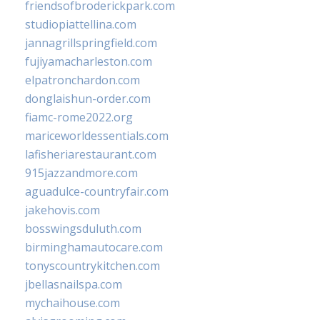
friendsofbroderickpark.com
studiopiattellina.com
jannagrillspringfield.com
fujiyamacharleston.com
elpatronchardon.com
donglaishun-order.com
fiamc-rome2022.org
mariceworldessentials.com
lafisheriarestaurant.com
915jazzandmore.com
aguadulce-countryfair.com
jakehovis.com
bosswingsduluth.com
birminghamautocare.com
tonyscountrykitchen.com
jbellasnailspa.com
mychaihouse.com