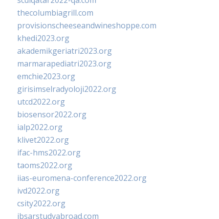
scdlqatar2022-qa.com
thecolumbiagrill.com
provisionscheeseandwineshoppe.com
khedi2023.org
akademikgeriatri2023.org
marmarapediatri2023.org
emchie2023.org
girisimselradyoloji2022.org
utcd2022.org
biosensor2022.org
ialp2022.org
klivet2022.org
ifac-hms2022.org
taoms2022.org
iias-euromena-conference2022.org
ivd2022.org
csity2022.org
ibsarstudyabroad.com