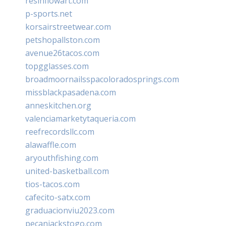
resinflowart.com
p-sports.net
korsairstreetwear.com
petshopallston.com
avenue26tacos.com
topgglasses.com
broadmoornailsspacoloradosprings.com
missblackpasadena.com
anneskitchen.org
valenciamarketytaqueria.com
reefrecordsllc.com
alawaffle.com
aryouthfishing.com
united-basketball.com
tios-tacos.com
cafecito-satx.com
graduacionviu2023.com
pecanjackstogo.com