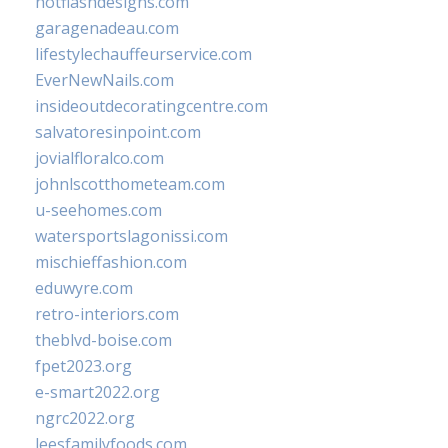
hotflashdesigns.com
garagenadeau.com
lifestylechauffeurservice.com
EverNewNails.com
insideoutdecoratingcentre.com
salvatoresinpoint.com
jovialfloralco.com
johnlscotthometeam.com
u-seehomes.com
watersportslagonissi.com
mischieffashion.com
eduwyre.com
retro-interiors.com
theblvd-boise.com
fpet2023.org
e-smart2022.org
ngrc2022.org
leesfamilyfoods.com