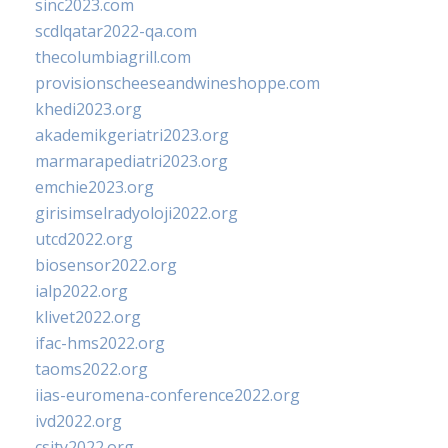
sinc2023.com
scdlqatar2022-qa.com
thecolumbiagrill.com
provisionscheeseandwineshoppe.com
khedi2023.org
akademikgeriatri2023.org
marmarapediatri2023.org
emchie2023.org
girisimselradyoloji2022.org
utcd2022.org
biosensor2022.org
ialp2022.org
klivet2022.org
ifac-hms2022.org
taoms2022.org
iias-euromena-conference2022.org
ivd2022.org
csity2022.org