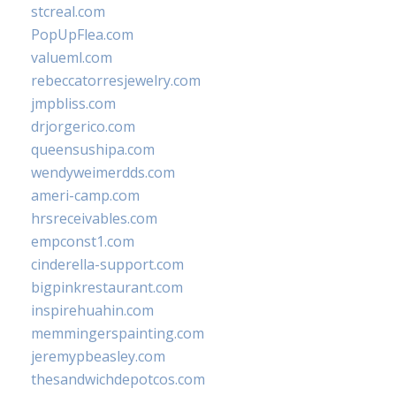
stcreal.com
PopUpFlea.com
valueml.com
rebeccatorresjewelry.com
jmpbliss.com
drjorgerico.com
queensushipa.com
wendyweimerdds.com
ameri-camp.com
hrsreceivables.com
empconst1.com
cinderella-support.com
bigpinkrestaurant.com
inspirehuahin.com
memmingerspainting.com
jeremypbeasley.com
thesandwichdepotcos.com