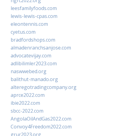
ngrc2022.org
leesfamilyfoods.com
lewis-lewis-cpas.com
eleontennis.com
cyetus.com
bradfordshops.com
almadenranchsanjose.com
advocatevijay.com
adlibilimler2023.com
naswwebed.org
balithut-manado.org
alteregotradingcompany.org
aprce2022.com
ibie2022.com
sbcc-2022.com
AngolaOilAndGas2022.com
Convoy4Freedom2022.com
grur2023.org