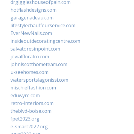
drgiggleshouseofpain.com
hotflashdesigns.com
garagenadeau.com
lifestylechauffeurservice.com
EverNewNails.com
insideoutdecoratingcentre.com
salvatoresinpoint.com
jovialfloralco.com
johnlscotthometeam.com
u-seehomes.com
watersportslagonissi.com
mischieffashion.com
eduwyre.com
retro-interiors.com
theblvd-boise.com
fpet2023.org
e-smart2022.org