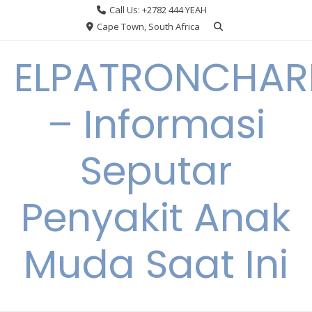
Skip
Call Us: +2782 444 YEAH
to
Cape Town, South Africa
content
ELPATRONCHA
– Informasi
Seputar
Penyakit Anak
Muda Saat Ini