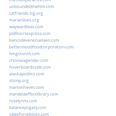
unboundedthefilm.com
catfriends-bg.org
marianlives.org
waywardtees.com
pidfloorsexpress.com
bancodevenezuelaen.com
bettermoodfoodcorporation.com
hingstonnt.com
chooseagender.com
hoverboardssale.com
alaskapolitics.com
stsmp.org
manoelneves.com
mandelaeffectlibrary.com
roselynns.com
balanceyoganj.com
salesforceblogs.com