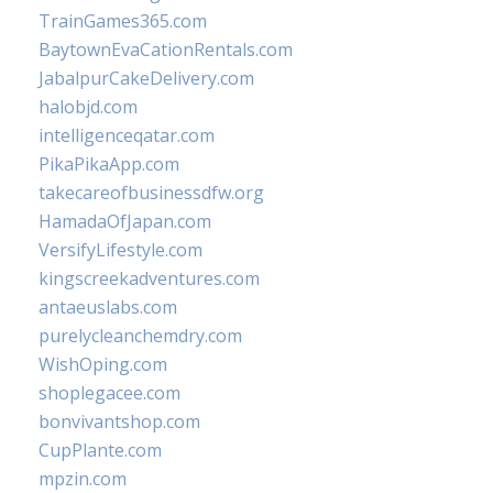
TrainGames365.com
BaytownEvaCationRentals.com
JabalpurCakeDelivery.com
halobjd.com
intelligenceqatar.com
PikaPikaApp.com
takecareofbusinessdfw.org
HamadaOfJapan.com
VersifyLifestyle.com
kingscreekadventures.com
antaeuslabs.com
purelycleanchemdry.com
WishOping.com
shoplegacee.com
bonvivantshop.com
CupPlante.com
mpzin.com