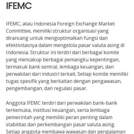
IFEMC
IFEMC, atau Indonesia Foreign Exchange Market
Committee, memiliki struktur organisasi yang
dirancang untuk mengoptimalkan fungsi dan
efektivitasnya dalam mengelola pasar valuta asing di
Indonesia. Struktur ini terdiri dari berbagai komite
yang mencakup berbagai pemangku kepentingan,
termasuk bank sentral, lembaga keuangan, dan
perwakilan dari industri terkait. Setiap komite memiliki
tugas spesifik yang berkaitan dengan pengawasan,
pengembangan, dan regulasi pasar.
Anggota IFEMC terdiri dari perwakilan bank-bank
terkemuka, institusi keuangan, serta lembaga
pemerintah yang memiliki peran penting dalam
stabilitas dan perkembangan pasar valuta asing.
Setiap anggota membawa wawasan dan pengalaman