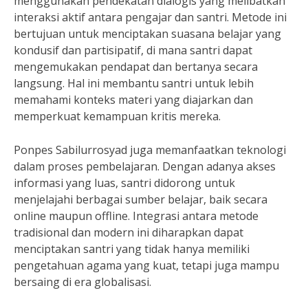
menggunakan pendekatan dialogis yang melibatkan
interaksi aktif antara pengajar dan santri. Metode ini
bertujuan untuk menciptakan suasana belajar yang
kondusif dan partisipatif, di mana santri dapat
mengemukakan pendapat dan bertanya secara
langsung. Hal ini membantu santri untuk lebih
memahami konteks materi yang diajarkan dan
memperkuat kemampuan kritis mereka.
Ponpes Sabilurrosyad juga memanfaatkan teknologi
dalam proses pembelajaran. Dengan adanya akses
informasi yang luas, santri didorong untuk
menjelajahi berbagai sumber belajar, baik secara
online maupun offline. Integrasi antara metode
tradisional dan modern ini diharapkan dapat
menciptakan santri yang tidak hanya memiliki
pengetahuan agama yang kuat, tetapi juga mampu
bersaing di era globalisasi.