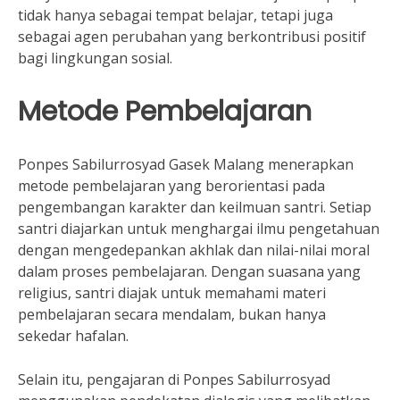
tidak hanya sebagai tempat belajar, tetapi juga
sebagai agen perubahan yang berkontribusi positif
bagi lingkungan sosial.
Metode Pembelajaran
Ponpes Sabilurrosyad Gasek Malang menerapkan
metode pembelajaran yang berorientasi pada
pengembangan karakter dan keilmuan santri. Setiap
santri diajarkan untuk menghargai ilmu pengetahuan
dengan mengedepankan akhlak dan nilai-nilai moral
dalam proses pembelajaran. Dengan suasana yang
religius, santri diajak untuk memahami materi
pembelajaran secara mendalam, bukan hanya
sekedar hafalan.
Selain itu, pengajaran di Ponpes Sabilurrosyad