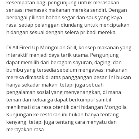
kesempatan bagi pengunjung untuk merasakan
sensasi memasak makanan mereka sendiri. Dengan
berbagai pilihan bahan segar dan saus yang kaya
rasa, setiap pelanggan diundang untuk menciptakan
hidangan sesuai dengan selera pribadi mereka.
Di All Fired Up Mongolian Grill, konsep makanan yang
interaktif menjadi daya tarik utama. Pengunjung
dapat memilih dari beragam sayuran, daging, dan
bumbu yang tersedia sebelum mengawasi makanan
mereka dimasak di atas panggangan besar. Ini bukan
hanya sekadar makan, tetapi juga sebuah
pengalaman sosial yang menyenangkan, di mana
teman dan keluarga dapat berkumpul sambil
menikmati cita rasa otentik dari hidangan Mongolia.
Kunjungan ke restoran ini bukan hanya tentang
kenyang, tetapi juga tentang cara menyatu dan
merayakan rasa.