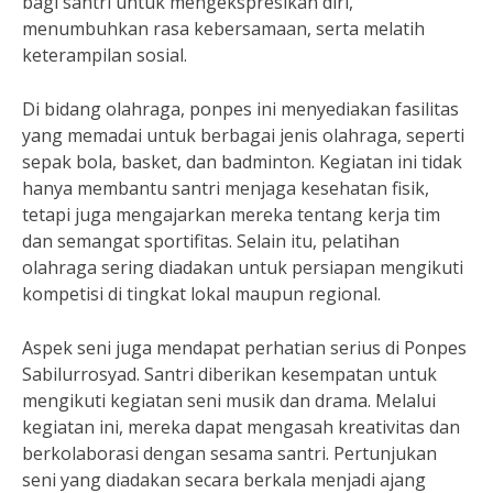
bagi santri untuk mengekspresikan diri,
menumbuhkan rasa kebersamaan, serta melatih
keterampilan sosial.
Di bidang olahraga, ponpes ini menyediakan fasilitas
yang memadai untuk berbagai jenis olahraga, seperti
sepak bola, basket, dan badminton. Kegiatan ini tidak
hanya membantu santri menjaga kesehatan fisik,
tetapi juga mengajarkan mereka tentang kerja tim
dan semangat sportifitas. Selain itu, pelatihan
olahraga sering diadakan untuk persiapan mengikuti
kompetisi di tingkat lokal maupun regional.
Aspek seni juga mendapat perhatian serius di Ponpes
Sabilurrosyad. Santri diberikan kesempatan untuk
mengikuti kegiatan seni musik dan drama. Melalui
kegiatan ini, mereka dapat mengasah kreativitas dan
berkolaborasi dengan sesama santri. Pertunjukan
seni yang diadakan secara berkala menjadi ajang