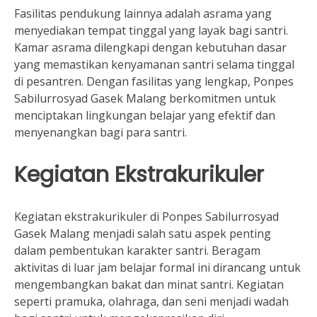
Fasilitas pendukung lainnya adalah asrama yang
menyediakan tempat tinggal yang layak bagi santri.
Kamar asrama dilengkapi dengan kebutuhan dasar
yang memastikan kenyamanan santri selama tinggal
di pesantren. Dengan fasilitas yang lengkap, Ponpes
Sabilurrosyad Gasek Malang berkomitmen untuk
menciptakan lingkungan belajar yang efektif dan
menyenangkan bagi para santri.
Kegiatan Ekstrakurikuler
Kegiatan ekstrakurikuler di Ponpes Sabilurrosyad
Gasek Malang menjadi salah satu aspek penting
dalam pembentukan karakter santri. Beragam
aktivitas di luar jam belajar formal ini dirancang untuk
mengembangkan bakat dan minat santri. Kegiatan
seperti pramuka, olahraga, dan seni menjadi wadah