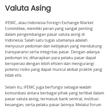
Valuta Asing
IFEMC, atau Indonesia Foreign Exchange Market
Committee, memiliki peran yang sangat penting
dalam pengembangan pasar valuta asing di
Indonesia. Salah satu tugas utamanya adalah
menyusun pedoman dan kebijakan yang mendukung
transparansi serta integritas pasar. Dengan adanya
pedoman ini, diharapkan para pelaku pasar dapat
beroperasi dengan lebih efisien dan mengurangi
potensi risiko yang dapat muncul akibat praktik yang
tidak etis.
Selain itu, IFEMC juga berfungsi sebagai wadah
komunikasi antara berbagai pihak yang terlibat dalam
pasar valuta asing, termasuk bank sentral, institusi
keuangan, serta pelaku pasar lainnya. Melalui forum