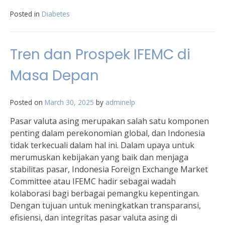
Posted in
Diabetes
Tren dan Prospek IFEMC di
Masa Depan
Posted on
March 30, 2025
by
adminelp
Pasar valuta asing merupakan salah satu komponen
penting dalam perekonomian global, dan Indonesia
tidak terkecuali dalam hal ini. Dalam upaya untuk
merumuskan kebijakan yang baik dan menjaga
stabilitas pasar, Indonesia Foreign Exchange Market
Committee atau IFEMC hadir sebagai wadah
kolaborasi bagi berbagai pemangku kepentingan.
Dengan tujuan untuk meningkatkan transparansi,
efisiensi, dan integritas pasar valuta asing di