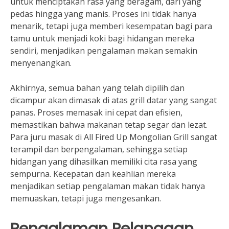
untuk menciptakan rasa yang beragam, dari yang
pedas hingga yang manis. Proses ini tidak hanya
menarik, tetapi juga memberi kesempatan bagi para
tamu untuk menjadi koki bagi hidangan mereka
sendiri, menjadikan pengalaman makan semakin
menyenangkan.
Akhirnya, semua bahan yang telah dipilih dan
dicampur akan dimasak di atas grill datar yang sangat
panas. Proses memasak ini cepat dan efisien,
memastikan bahwa makanan tetap segar dan lezat.
Para juru masak di All Fired Up Mongolian Grill sangat
terampil dan berpengalaman, sehingga setiap
hidangan yang dihasilkan memiliki cita rasa yang
sempurna. Kecepatan dan keahlian mereka
menjadikan setiap pengalaman makan tidak hanya
memuaskan, tetapi juga mengesankan.
Pengalaman Pelanggan