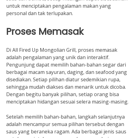
untuk menciptakan pengalaman makan yang
personal dan tak terlupakan.
Proses Memasak
Di All Fired Up Mongolian Grill, proses memasak
adalah pengalaman yang unik dan interaktif.
Pengunjung dapat memilih bahan-bahan segar dari
berbagai macam sayuran, daging, dan seafood yang
disediakan. Setiap pilihan diatur sedemikian rupa,
sehingga mudah diakses dan menarik untuk dicoba.
Dengan begitu banyak pilihan, setiap orang bisa
menciptakan hidangan sesuai selera masing-masing.
Setelah memilih bahan-bahan, langkah selanjutnya
adalah mencampur semua pilihan tersebut dengan
saus yang beraneka ragam. Ada berbagai jenis saus