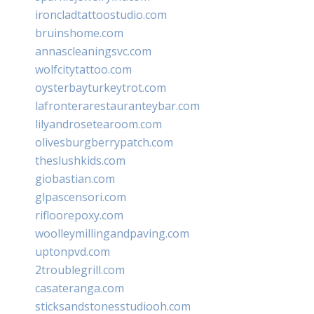
ironcladtattoostudio.com
bruinshome.com
annascleaningsvc.com
wolfcitytattoo.com
oysterbayturkeytrot.com
lafronterarestauranteybar.com
lilyandrosetearoom.com
olivesburgberrypatch.com
theslushkids.com
giobastian.com
glpascensori.com
rifloorepoxy.com
woolleymillingandpaving.com
uptonpvd.com
2troublegrill.com
casateranga.com
sticksandstonesstudiooh.com