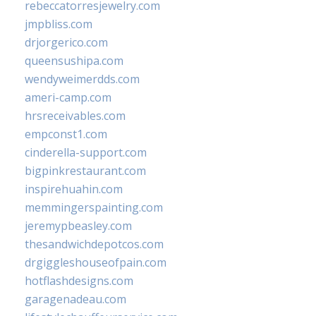
rebeccatorresjewelry.com
jmpbliss.com
drjorgerico.com
queensushipa.com
wendyweimerdds.com
ameri-camp.com
hrsreceivables.com
empconst1.com
cinderella-support.com
bigpinkrestaurant.com
inspirehuahin.com
memmingerspainting.com
jeremypbeasley.com
thesandwichdepotcos.com
drgiggleshouseofpain.com
hotflashdesigns.com
garagenadeau.com