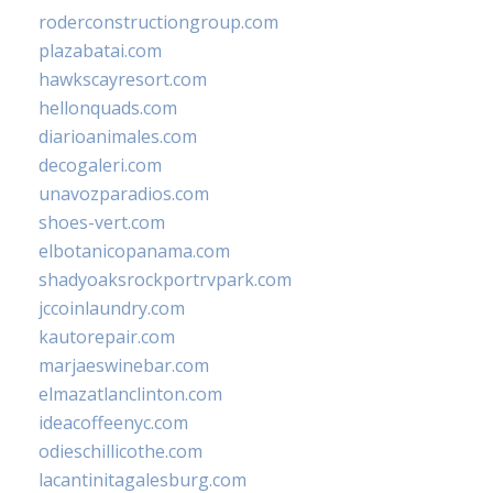
roderconstructiongroup.com
plazabatai.com
hawkscayresort.com
hellonquads.com
diarioanimales.com
decogaleri.com
unavozparadios.com
shoes-vert.com
elbotanicopanama.com
shadyoaksrockportrvpark.com
jccoinlaundry.com
kautorepair.com
marjaeswinebar.com
elmazatlanclinton.com
ideacoffeenyc.com
odieschillicothe.com
lacantinitagalesburg.com