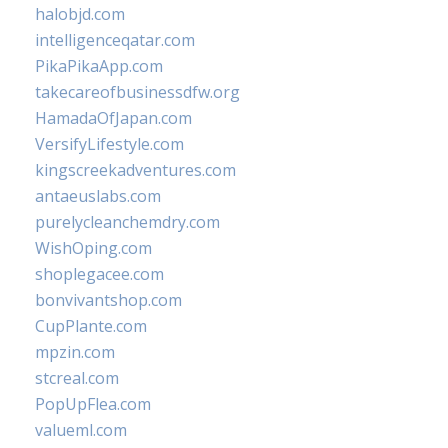
halobjd.com
intelligenceqatar.com
PikaPikaApp.com
takecareofbusinessdfw.org
HamadaOfJapan.com
VersifyLifestyle.com
kingscreekadventures.com
antaeuslabs.com
purelycleanchemdry.com
WishOping.com
shoplegacee.com
bonvivantshop.com
CupPlante.com
mpzin.com
stcreal.com
PopUpFlea.com
valueml.com