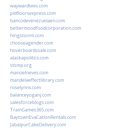
waywardtees.com
pidfloorsexpress.com
bancodevenezuelaen.com
bettermoodfoodcorporation.com
hingstonnt.com
chooseagender.com
hoverboardssale.com
alaskapolitics.com
stsmp.org
manoelneves.com
mandelaeffectlibrary.com
roselynns.com
balanceyoganj.com
salesforceblogs.com
TrainGames365.com
BaytownEvaCationRentals.com
JabalpurCakeDelivery.com