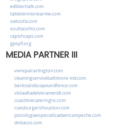
ediblechalk.com
tabletennisnearme.com
oaksofa.com
soultacohtx.com
capishcaps.com
gpsyfl.org
MEDIA PARTNER III
vwrepairarlington.com
cleaningservicebaltimore-md.com
beckslandscapeandfence.com
vistaaltadelveramendi.com
coastlinecateringnc.com
cuesburgershouston.com
psicologiaespecializadaencampeche.com
dmtacos.com