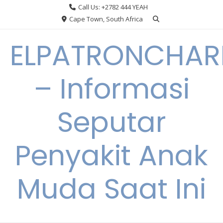
Skip
Call Us: +2782 444 YEAH
to
Cape Town, South Africa
content
ELPATRONCHA
– Informasi
Seputar
Penyakit Anak
Muda Saat Ini