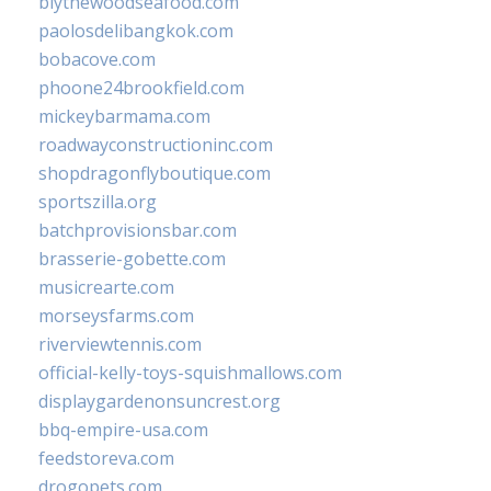
blythewoodseafood.com
paolosdelibangkok.com
bobacove.com
phoone24brookfield.com
mickeybarmama.com
roadwayconstructioninc.com
shopdragonflyboutique.com
sportszilla.org
batchprovisionsbar.com
brasserie-gobette.com
musicrearte.com
morseysfarms.com
riverviewtennis.com
official-kelly-toys-squishmallows.com
displaygardenonsuncrest.org
bbq-empire-usa.com
feedstoreva.com
drogopets.com