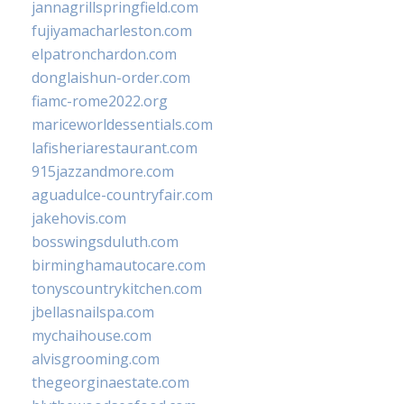
jannagrillspringfield.com
fujiyamacharleston.com
elpatronchardon.com
donglaishun-order.com
fiamc-rome2022.org
mariceworldessentials.com
lafisheriarestaurant.com
915jazzandmore.com
aguadulce-countryfair.com
jakehovis.com
bosswingsduluth.com
birminghamautocare.com
tonyscountrykitchen.com
jbellasnailspa.com
mychaihouse.com
alvisgrooming.com
thegeorginaestate.com