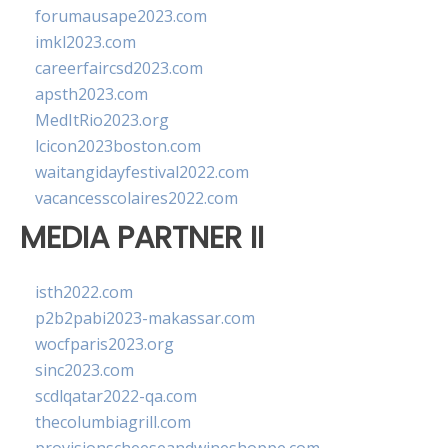
forumausape2023.com
imkl2023.com
careerfaircsd2023.com
apsth2023.com
MedItRio2023.org
lcicon2023boston.com
waitangidayfestival2022.com
vacancesscolaires2022.com
MEDIA PARTNER II
isth2022.com
p2b2pabi2023-makassar.com
wocfparis2023.org
sinc2023.com
scdlqatar2022-qa.com
thecolumbiagrill.com