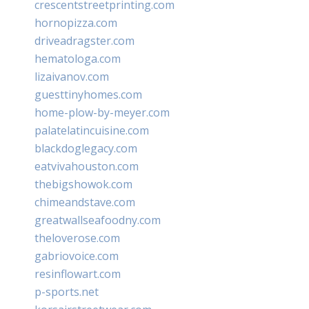
crescentstreetprinting.com
hornopizza.com
driveadragster.com
hematologa.com
lizaivanov.com
guesttinyhomes.com
home-plow-by-meyer.com
palatelatincuisine.com
blackdoglegacy.com
eatvivahouston.com
thebigshowok.com
chimeandstave.com
greatwallseafoodny.com
theloverose.com
gabriovoice.com
resinflowart.com
p-sports.net