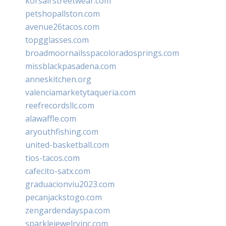
korsairstreetwear.com
petshopallston.com
avenue26tacos.com
topgglasses.com
broadmoornailsspacoloradosprings.com
missblackpasadena.com
anneskitchen.org
valenciamarketytaqueria.com
reefrecordsllc.com
alawaffle.com
aryouthfishing.com
united-basketball.com
tios-tacos.com
cafecito-satx.com
graduacionviu2023.com
pecanjackstogo.com
zengardendayspa.com
sparklejewelryinc.com