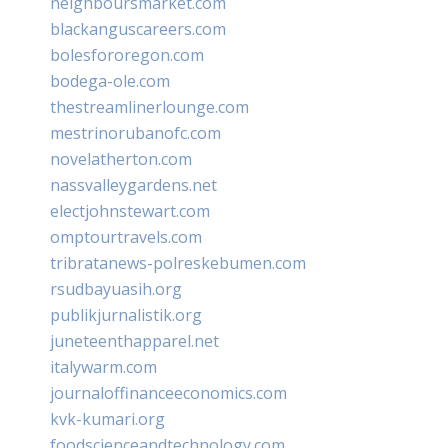
neighboursmarket.com
blackanguscareers.com
bolesfororegon.com
bodega-ole.com
thestreamlinerlounge.com
mestrinorubanofc.com
novelatherton.com
nassvalleygardens.net
electjohnstewart.com
omptourtravels.com
tribratanews-polreskebumen.com
rsudbayuasih.org
publikjurnalistik.org
juneteenthapparel.net
italywarm.com
journaloffinanceeconomics.com
kvk-kumari.org
foodscienceandtechnology.com