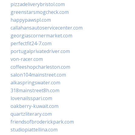
pizzadeliverybristol.com
greenstarsmogcheck.com
happypawspl.com
callahansautoservicecenter.com
georgiascornermarket.com
perfectfit24-7.com
portugalprivatedriver.com
von-racer.com
coffeeshopcharleston.com
salon104mainstreet.com
alkaspringswater.com
318mainstreet8h.com
lovenailsspari.com
oakberry-kuwait.com
quartzliterary.com
friendsofbroderickpark.com
studiopiattellina.com