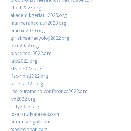
provisionscheeseandwineshoppe.com
khedi2023.org
akademikgeriatri2023.org
marmarapediatri2023.org
emchie2023.org
girisimselradyoloji2022.org
utcd2022.org
biosensor2022.org
ialp2022.org
klivet2022.org
ifac-hms2022.org
taoms2022.org
iias-euromena-conference2022.org
ivd2022.org
csity2022.org
ibsarstudyabroad.com
bennusehgall.com
tsecincinnati.com