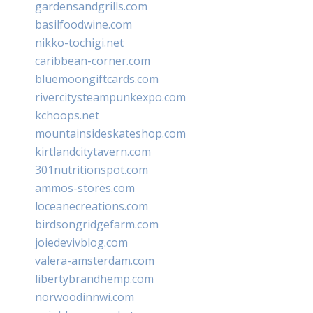
gardensandgrills.com
basilfoodwine.com
nikko-tochigi.net
caribbean-corner.com
bluemoongiftcards.com
rivercitysteampunkexpo.com
kchoops.net
mountainsideskateshop.com
kirtlandcitytavern.com
301nutritionspot.com
ammos-stores.com
loceanecreations.com
birdsongridgefarm.com
joiedevivblog.com
valera-amsterdam.com
libertybrandhemp.com
norwoodinnwi.com