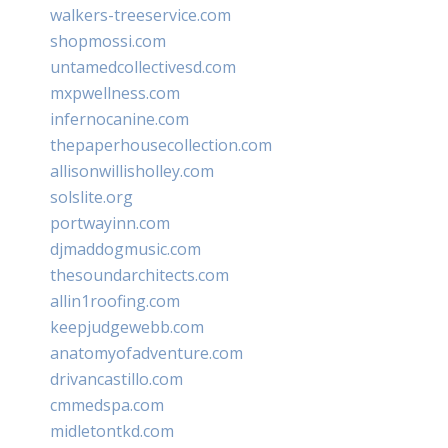
walkers-treeservice.com
shopmossi.com
untamedcollectivesd.com
mxpwellness.com
infernocanine.com
thepaperhousecollection.com
allisonwillisholley.com
solslite.org
portwayinn.com
djmaddogmusic.com
thesoundarchitects.com
allin1roofing.com
keepjudgewebb.com
anatomyofadventure.com
drivancastillo.com
cmmedspa.com
midletontkd.com