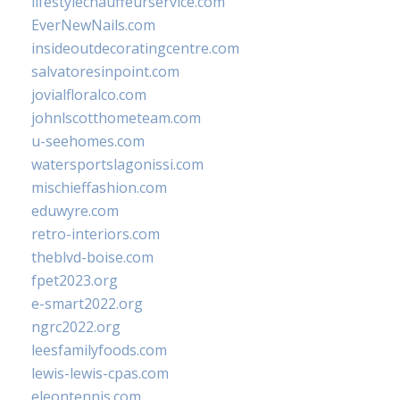
lifestylechauffeurservice.com
EverNewNails.com
insideoutdecoratingcentre.com
salvatoresinpoint.com
jovialfloralco.com
johnlscotthometeam.com
u-seehomes.com
watersportslagonissi.com
mischieffashion.com
eduwyre.com
retro-interiors.com
theblvd-boise.com
fpet2023.org
e-smart2022.org
ngrc2022.org
leesfamilyfoods.com
lewis-lewis-cpas.com
eleontennis.com