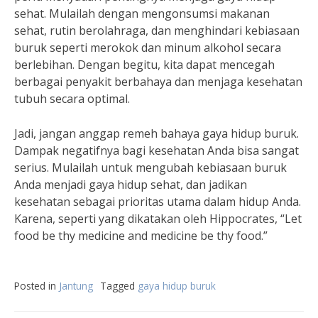
sehat. Mulailah dengan mengonsumsi makanan
sehat, rutin berolahraga, dan menghindari kebiasaan
buruk seperti merokok dan minum alkohol secara
berlebihan. Dengan begitu, kita dapat mencegah
berbagai penyakit berbahaya dan menjaga kesehatan
tubuh secara optimal.
Jadi, jangan anggap remeh bahaya gaya hidup buruk.
Dampak negatifnya bagi kesehatan Anda bisa sangat
serius. Mulailah untuk mengubah kebiasaan buruk
Anda menjadi gaya hidup sehat, dan jadikan
kesehatan sebagai prioritas utama dalam hidup Anda.
Karena, seperti yang dikatakan oleh Hippocrates, “Let
food be thy medicine and medicine be thy food.”
Posted in
Jantung
Tagged
gaya hidup buruk