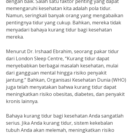
dengan baik. Salah satu faktor penting yang dapat
memengaruhi kesehatan kita adalah pola tidur.
Namun, seringkali banyak orang yang mengabaikan
pentingnya tidur yang cukup. Bahkan, mereka tidak
menyadari bahaya kurang tidur bagi kesehatan
mereka.
Menurut Dr. Irshaad Ebrahim, seorang pakar tidur
dari London Sleep Centre, “Kurang tidur dapat
menyebabkan berbagai masalah kesehatan, mulai
dari gangguan mental hingga risiko penyakit
jantung.” Bahkan, Organisasi Kesehatan Dunia (WHO)
juga telah menyatakan bahwa kurang tidur dapat
meningkatkan risiko obesitas, diabetes, dan penyakit
kronis lainnya.
Bahaya kurang tidur bagi kesehatan Anda sangatlah
serius. Jika Anda kurang tidur, sistem kekebalan
tubuh Anda akan melemah, meningkatkan risiko