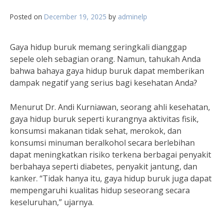
Posted on
December 19, 2025
by
adminelp
Gaya hidup buruk memang seringkali dianggap
sepele oleh sebagian orang. Namun, tahukah Anda
bahwa bahaya gaya hidup buruk dapat memberikan
dampak negatif yang serius bagi kesehatan Anda?
Menurut Dr. Andi Kurniawan, seorang ahli kesehatan,
gaya hidup buruk seperti kurangnya aktivitas fisik,
konsumsi makanan tidak sehat, merokok, dan
konsumsi minuman beralkohol secara berlebihan
dapat meningkatkan risiko terkena berbagai penyakit
berbahaya seperti diabetes, penyakit jantung, dan
kanker. “Tidak hanya itu, gaya hidup buruk juga dapat
mempengaruhi kualitas hidup seseorang secara
keseluruhan,” ujarnya.