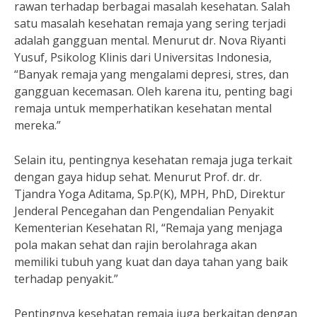
rawan terhadap berbagai masalah kesehatan. Salah
satu masalah kesehatan remaja yang sering terjadi
adalah gangguan mental. Menurut dr. Nova Riyanti
Yusuf, Psikolog Klinis dari Universitas Indonesia,
“Banyak remaja yang mengalami depresi, stres, dan
gangguan kecemasan. Oleh karena itu, penting bagi
remaja untuk memperhatikan kesehatan mental
mereka.”
Selain itu, pentingnya kesehatan remaja juga terkait
dengan gaya hidup sehat. Menurut Prof. dr. dr.
Tjandra Yoga Aditama, Sp.P(K), MPH, PhD, Direktur
Jenderal Pencegahan dan Pengendalian Penyakit
Kementerian Kesehatan RI, “Remaja yang menjaga
pola makan sehat dan rajin berolahraga akan
memiliki tubuh yang kuat dan daya tahan yang baik
terhadap penyakit.”
Pentingnya kesehatan remaja juga berkaitan dengan