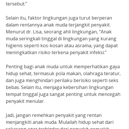
tersebut.”
Selain itu, faktor lingkungan juga turut berperan
dalam rentannya anak muda terjangkit penyakit.
Menurut dr. Lisa, seorang ahli lingkungan, “Anak
muda seringkali tinggal di lingkungan yang kurang
higienis seperti kos-kosan atau asrama, yang dapat
meningkatkan risiko terkena penyakit infeksi.”
Penting bagi anak muda untuk memperhatikan gaya
hidup sehat, termasuk pola makan, olahraga teratur,
dan juga menghindari perilaku berisiko seperti seks
bebas. Selain itu, menjaga kebersihan lingkungan
tempat tinggal juga sangat penting untuk mencegah
penyakit menular.
Jadi, jangan remehkan penyakit yang rentan
menjangkiti anak muda. Mulailah hidup sehat dari