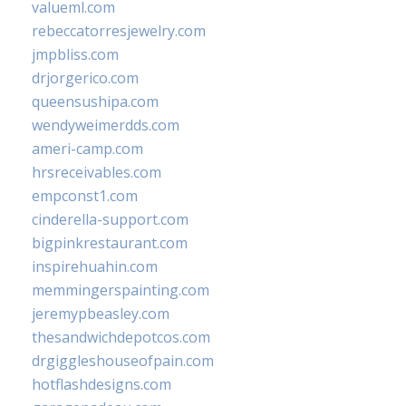
valueml.com
rebeccatorresjewelry.com
jmpbliss.com
drjorgerico.com
queensushipa.com
wendyweimerdds.com
ameri-camp.com
hrsreceivables.com
empconst1.com
cinderella-support.com
bigpinkrestaurant.com
inspirehuahin.com
memmingerspainting.com
jeremypbeasley.com
thesandwichdepotcos.com
drgiggleshouseofpain.com
hotflashdesigns.com