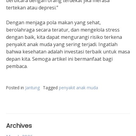
berbicara dengan orang terdekat jika merasa
tertekan atau depresi.”
Dengan menjaga pola makan yang sehat,
berolahraga secara teratur, dan mengelola stress
dengan baik, kita dapat mengurangi risiko terkena
penyakit anak muda yang sering terjadi. Ingatlah
bahwa kesehatan adalah investasi terbaik untuk masa
depan kita. Semoga artikel ini bermanfaat bagi
pembaca.
Posted in
Jantung
Tagged
penyakit anak muda
Archives