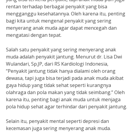
rentan terhadap berbagai penyakit yang bisa
mengganggu kesehatannya. Oleh karena itu, penting
bagi kita untuk mengenal penyakit yang sering
menyerang anak muda agar dapat mencegah dan
mengatasi dengan tepat.
Salah satu penyakit yang sering menyerang anak
muda adalah penyakit jantung. Menurut dr. Lisa Dwi
Wulandari, Sp.JP, dari RS Kardiologi Indonesia,
“Penyakit jantung tidak hanya dialami oleh orang
dewasa, tapi juga bisa terjadi pada anak muda akibat
gaya hidup yang tidak sehat seperti kurangnya
olahraga dan pola makan yang tidak seimbang.” Oleh
karena itu, penting bagi anak muda untuk menjaga
pola hidup sehat agar terhindar dari penyakit jantung.
Selain itu, penyakit mental seperti depresi dan
kecemasan juga sering menyerang anak muda.