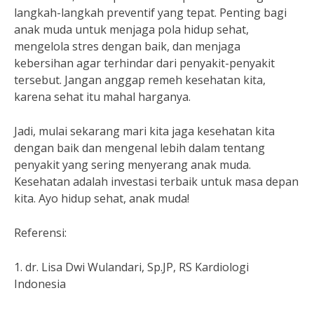
langkah-langkah preventif yang tepat. Penting bagi
anak muda untuk menjaga pola hidup sehat,
mengelola stres dengan baik, dan menjaga
kebersihan agar terhindar dari penyakit-penyakit
tersebut. Jangan anggap remeh kesehatan kita,
karena sehat itu mahal harganya.
Jadi, mulai sekarang mari kita jaga kesehatan kita
dengan baik dan mengenal lebih dalam tentang
penyakit yang sering menyerang anak muda.
Kesehatan adalah investasi terbaik untuk masa depan
kita. Ayo hidup sehat, anak muda!
Referensi:
1. dr. Lisa Dwi Wulandari, Sp.JP, RS Kardiologi
Indonesia