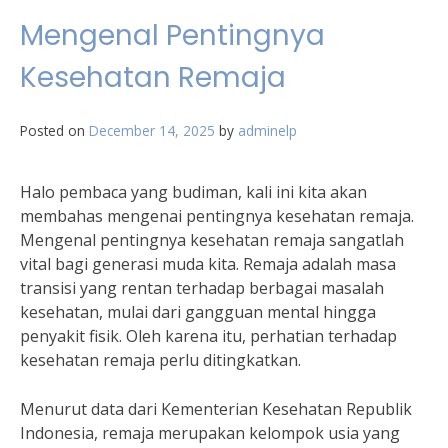
Mengenal Pentingnya
Kesehatan Remaja
Posted on
December 14, 2025
by
adminelp
Halo pembaca yang budiman, kali ini kita akan
membahas mengenai pentingnya kesehatan remaja.
Mengenal pentingnya kesehatan remaja sangatlah
vital bagi generasi muda kita. Remaja adalah masa
transisi yang rentan terhadap berbagai masalah
kesehatan, mulai dari gangguan mental hingga
penyakit fisik. Oleh karena itu, perhatian terhadap
kesehatan remaja perlu ditingkatkan.
Menurut data dari Kementerian Kesehatan Republik
Indonesia, remaja merupakan kelompok usia yang