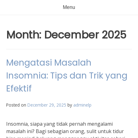
Menu
Month:
December 2025
Mengatasi Masalah
Insomnia: Tips dan Trik yang
Efektif
Posted on
December 29, 2025
by
adminelp
Insomnia, siapa yang tidak pernah mengalami
masalah ini? Bagi sebagian orang, sulit untuk tidur