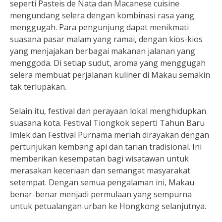
seperti Pasteis de Nata dan Macanese cuisine
mengundang selera dengan kombinasi rasa yang
menggugah. Para pengunjung dapat menikmati
suasana pasar malam yang ramai, dengan kios-kios
yang menjajakan berbagai makanan jalanan yang
menggoda. Di setiap sudut, aroma yang menggugah
selera membuat perjalanan kuliner di Makau semakin
tak terlupakan.
Selain itu, festival dan perayaan lokal menghidupkan
suasana kota. Festival Tiongkok seperti Tahun Baru
Imlek dan Festival Purnama meriah dirayakan dengan
pertunjukan kembang api dan tarian tradisional. Ini
memberikan kesempatan bagi wisatawan untuk
merasakan keceriaan dan semangat masyarakat
setempat. Dengan semua pengalaman ini, Makau
benar-benar menjadi permulaan yang sempurna
untuk petualangan urban ke Hongkong selanjutnya.