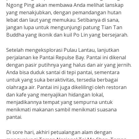
Ngong Ping akan membawa Anda melihat lanskap
yang menakjubkan, dengan pemandangan hutan
lebat dan laut yang memukau. Setibanya di sana,
jangan lupa untuk mengunjungi patung Tian Tan
Buddha yang ikonik dan kuil Po Lin yang bersejarah.
Setelah mengeksplorasi Pulau Lantau, lanjutkan
perjalanan ke Pantai Repulse Bay. Pantai ini dikenal
dengan pasir putihnya yang halus dan air yang jernih.
Anda bisa duduk santai di tepi pantai, sementara
untuk yang suka beraktivitas, tersedia berbagai
olahraga air. Pantai ini juga dikelilingi oleh restoran
dan kafe yang menyajikan hidangan lokal,
menjadikannya tempat yang sempurna untuk
menikmati makanan sambil menikmati suasana
pantai.
Di sore hari, akhiri petualangan alam dengan