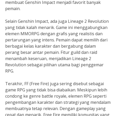
membuat Genshin Impact menjadi favorit banyak
pemain.
Selain Genshin Impact, ada juga Lineage 2 Revolution
yang tidak kalah menarik. Game ini menggabungkan
elemen MMORPG dengan grafis yang realistis dan
pertarungan yang intens. Pemain dapat memilih dari
berbagai kelas karakter dan bergabung dalam
perang besar antar pemain. Fitur guild dan raid
menambah keseruan, menjadikan Lineage 2
Revolution sebagai pilihan utama bagi penggemar
RPG.
Terakhir, FF (Free Fire) juga sering disebut sebagai
game RPG yang tidak bisa diabaikan. Meskipun lebih
condong ke genre battle royale, elemen RPG seperti
pengembangan karakter dan strategi yang mendalam
membuatnya tetap relevan. Dengan gameplay yang
cepat dan menarik, Free Fire memiliki komunitas yang