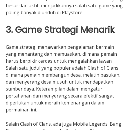
besar dan aktif, menjadikannya salah satu game yang
paling banyak diunduh di Playstore.
3. Game Strategi Menarik
Game strategi menawarkan pengalaman bermain
yang menantang dan memuaskan, di mana pemain
harus berpikir cerdas untuk mengalahkan lawan.
Salah satu judul yang populer adalah Clash of Clans,
di mana pemain membangun desa, melatih pasukan,
dan menyerang desa musuh untuk mendapatkan
sumber daya. Keterampilan dalam mengatur
pertahanan dan menyerang secara efektif sangat
diperlukan untuk meraih kemenangan dalam
permainan ini.
Selain Clash of Clans, ada juga Mobile Legends: Bang