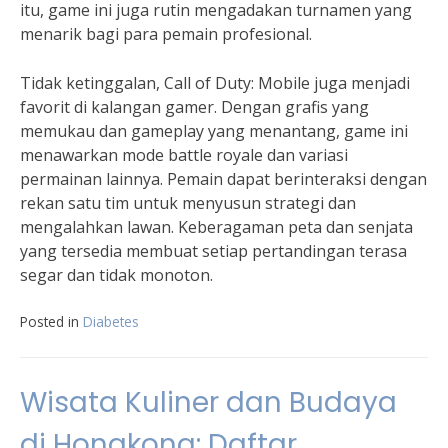
itu, game ini juga rutin mengadakan turnamen yang
menarik bagi para pemain profesional.
Tidak ketinggalan, Call of Duty: Mobile juga menjadi
favorit di kalangan gamer. Dengan grafis yang
memukau dan gameplay yang menantang, game ini
menawarkan mode battle royale dan variasi
permainan lainnya. Pemain dapat berinteraksi dengan
rekan satu tim untuk menyusun strategi dan
mengalahkan lawan. Keberagaman peta dan senjata
yang tersedia membuat setiap pertandingan terasa
segar dan tidak monoton.
Posted in
Diabetes
Wisata Kuliner dan Budaya
di Hongkong: Daftar