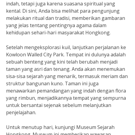
indah, tetapi juga karena suasana spiritual yang
kental. Di sini, Anda bisa melihat para pengunjung
melakukan ritual dan tradisi, memberikan gambaran
yang jelas tentang pentingnya agama dalam
kehidupan sehari-hari masyarakat Hongkong.
Setelah mengeksplorasi kuil, lanjutkan perjalanan ke
Kowloon Walled City Park. Tempat ini dulunya adalah
sebuah benteng yang kini telah berubah menjadi
taman yang asri dan tenang. Anda akan menemukan
sisa-sisa sejarah yang menarik, termasuk meriam dan
struktur bangunan kuno. Taman ini juga
menawarkan pemandangan yang indah dengan flora
yang rimbun, menjadikannya tempat yang sempurna
untuk bersantai sejenak sebelum melanjutkan
penjelajahan.
Untuk menutup hari, kunjungi Museum Sejarah
Hongkong. Museum ini memberikan wawasan