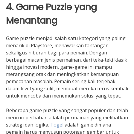
4. Game Puzzle yang
Menantang
Game puzzle menjadi salah satu kategori yang paling
menarik di Playstore, menawarkan tantangan
sekaligus hiburan bagi para pemain. Dengan
berbagai macam jenis permainan, dari teka-teki klasik
hingga inovasi modern, game-game ini mampu
merangsang otak dan meningkatkan kemampuan
pemecahan masalah. Pemain sering kali terjebak
dalam level yang sulit, membuat mereka terus kembali
untuk mencoba dan menemukan solusi yang tepat.
Beberapa game puzzle yang sangat populer dan telah
mencuri perhatian adalah permainan yang melibatkan
strategi dan logika.
Togel
adalah game dimana
pemain harus menyusun potongan gambar untuk