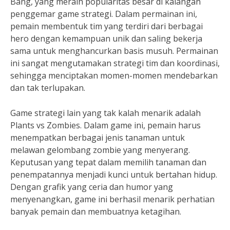
Bang, yang meraih popularitas besar di kalangan
penggemar game strategi. Dalam permainan ini,
pemain membentuk tim yang terdiri dari berbagai
hero dengan kemampuan unik dan saling bekerja
sama untuk menghancurkan basis musuh. Permainan
ini sangat mengutamakan strategi tim dan koordinasi,
sehingga menciptakan momen-momen mendebarkan
dan tak terlupakan.
Game strategi lain yang tak kalah menarik adalah
Plants vs Zombies. Dalam game ini, pemain harus
menempatkan berbagai jenis tanaman untuk
melawan gelombang zombie yang menyerang.
Keputusan yang tepat dalam memilih tanaman dan
penempatannya menjadi kunci untuk bertahan hidup.
Dengan grafik yang ceria dan humor yang
menyenangkan, game ini berhasil menarik perhatian
banyak pemain dan membuatnya ketagihan.