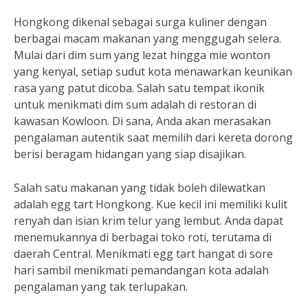
Hongkong dikenal sebagai surga kuliner dengan
berbagai macam makanan yang menggugah selera.
Mulai dari dim sum yang lezat hingga mie wonton
yang kenyal, setiap sudut kota menawarkan keunikan
rasa yang patut dicoba. Salah satu tempat ikonik
untuk menikmati dim sum adalah di restoran di
kawasan Kowloon. Di sana, Anda akan merasakan
pengalaman autentik saat memilih dari kereta dorong
berisi beragam hidangan yang siap disajikan.
Salah satu makanan yang tidak boleh dilewatkan
adalah egg tart Hongkong. Kue kecil ini memiliki kulit
renyah dan isian krim telur yang lembut. Anda dapat
menemukannya di berbagai toko roti, terutama di
daerah Central. Menikmati egg tart hangat di sore
hari sambil menikmati pemandangan kota adalah
pengalaman yang tak terlupakan.