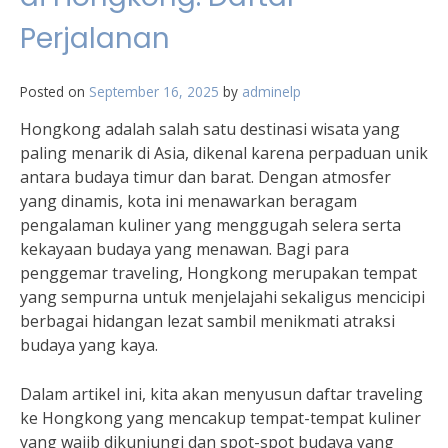
Perjalanan
Posted on
September 16, 2025
by
adminelp
Hongkong adalah salah satu destinasi wisata yang
paling menarik di Asia, dikenal karena perpaduan unik
antara budaya timur dan barat. Dengan atmosfer
yang dinamis, kota ini menawarkan beragam
pengalaman kuliner yang menggugah selera serta
kekayaan budaya yang menawan. Bagi para
penggemar traveling, Hongkong merupakan tempat
yang sempurna untuk menjelajahi sekaligus mencicipi
berbagai hidangan lezat sambil menikmati atraksi
budaya yang kaya.
Dalam artikel ini, kita akan menyusun daftar traveling
ke Hongkong yang mencakup tempat-tempat kuliner
yang wajib dikunjungi dan spot-spot budaya yang