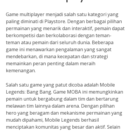
Game multiplayer menjadi salah satu kategori yang
paling diminati di Playstore. Dengan berbagai pilihan
permainan yang menarik dan interaktif, pemain dapat
berkompetisi dan berkolaborasi dengan teman-
teman atau pemain dari seluruh dunia. Beberapa
game ini menawarkan pengalaman yang sangat
mendebarkan, di mana kecepatan dan strategi
memainkan peran penting dalam meraih
kemenangan.
Salah satu game yang patut dicoba adalah Mobile
Legends: Bang Bang. Game MOBA ini memungkinkan
pemain untuk bergabung dalam tim dan bertarung
melawan tim lainnya dalam arena. Dengan pilihan
hero yang beragam dan mekanisme permainan yang
mudah dipahami, Mobile Legends berhasil
menciptakan komunitas yang besar dan aktif. Selain