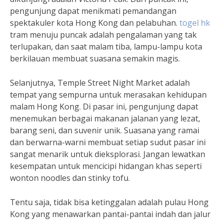
pengunjung dapat menikmati pemandangan
spektakuler kota Hong Kong dan pelabuhan.
togel hk
tram menuju puncak adalah pengalaman yang tak
terlupakan, dan saat malam tiba, lampu-lampu kota
berkilauan membuat suasana semakin magis.
Selanjutnya, Temple Street Night Market adalah
tempat yang sempurna untuk merasakan kehidupan
malam Hong Kong. Di pasar ini, pengunjung dapat
menemukan berbagai makanan jalanan yang lezat,
barang seni, dan suvenir unik. Suasana yang ramai
dan berwarna-warni membuat setiap sudut pasar ini
sangat menarik untuk dieksplorasi. Jangan lewatkan
kesempatan untuk mencicipi hidangan khas seperti
wonton noodles dan stinky tofu.
Tentu saja, tidak bisa ketinggalan adalah pulau Hong
Kong yang menawarkan pantai-pantai indah dan jalur