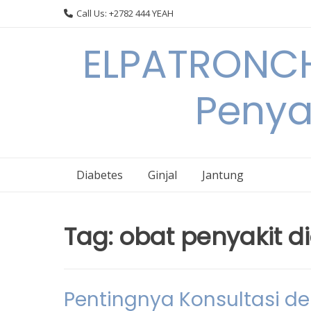
Skip
Call Us: +2782 444 YEAH
to
content
ELPATRONCH
Penya
Diabetes
Ginjal
Jantung
Tag:
obat penyakit d
Pentingnya Konsultasi d