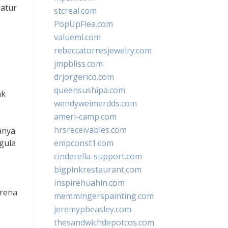
gatur
stcreal.com
PopUpFlea.com
valueml.com
rebeccatorresjewelry.com
jmpbliss.com
drjorgerico.com
queensushipa.com
ak
wendyweimerdds.com
ameri-camp.com
hrsreceivables.com
anya
 gula
empconst1.com
cinderella-support.com
bigpinkrestaurant.com
inspirehuahin.com
arena
memmingerspainting.com
jeremypbeasley.com
thesandwichdepotcos.com