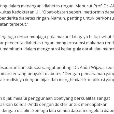
ing dalam menangani diabetes ringan. Menurut Prof. Dr. Al
kultas Kedokteran UI, “Obat-obatan seperti metformin dapa
enderita diabetes ringan. Namun, penting untuk berkonsul
tan tersebut.”
ting juga untuk menjaga pola makan dan gaya hidup sehat. 
 agar penderita diabetes ringan mengkonsumsi makanan ren
gat membantu dalam mengontrol kadar gula darah dan men
sadaran dan edukasi sangat penting. Dr. Andri Wijaya, seo
man tentang penyakit diabetes. “Dengan pemahaman yan
la kondisinya dengan bijak dan menghindari komplikasi yan
an bijak melalui penggunaan obat yang berkualitas sangat
ltasikan kondisi Anda dengan dokter untuk mendapatkan
 dengan disiplin. Semoga kita semua dapat mengelola diab