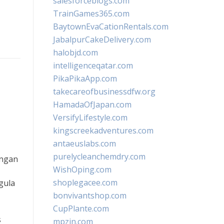
salesforceblogs.com
TrainGames365.com
BaytownEvaCationRentals.com
JabalpurCakeDelivery.com
halobjd.com
intelligenceqatar.com
PikaPikaApp.com
takecareofbusinessdfw.org
HamadaOfJapan.com
VersifyLifestyle.com
kingscreekadventures.com
antaeuslabs.com
purelycleanchemdry.com
engan
WishOping.com
shoplegacee.com
gula
bonvivantshop.com
CupPlante.com
s
mpzin.com