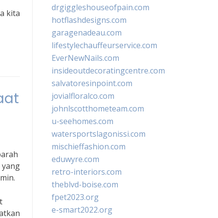
drgiggleshouseofpain.com
a kita
hotflashdesigns.com
garagenadeau.com
lifestylechauffeurservice.com
EverNewNails.com
insideoutdecoratingcentre.com
salvatoresinpoint.com
aat
jovialfloralco.com
johnlscotthometeam.com
u-seehomes.com
watersportslagonissi.com
mischieffashion.com
parah
eduwyre.com
 yang
retro-interiors.com
min.
theblvd-boise.com
fpet2023.org
t
e-smart2022.org
katkan