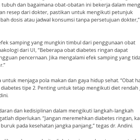
i tubuh dan bagaimana obat-obatan ini bekerja dalam men
kan resep dari dokter, pastikan untuk mengikuti petunjuk
bah dosis atau jadwal konsumsi tanpa persetujuan dokter,”
 efek samping yang mungkin timbul dari penggunaan obat
makologi dari UI, “Beberapa obat diabetes ringan dapat
gguan pencernaan. Jika mengalami efek samping yang tid
r.”
a untuk menjaga pola makan dan gaya hidup sehat. “Obat h
iabetes tipe 2. Penting untuk tetap mengikuti diet rendah
ini.
daran dan kedisiplinan dalam mengikuti langkah-langkah
tlah diperlukan. “Jangan meremehkan diabetes ringan, k
 buruk pada kesehatan jangka panjang,” tegas dr. Andini.