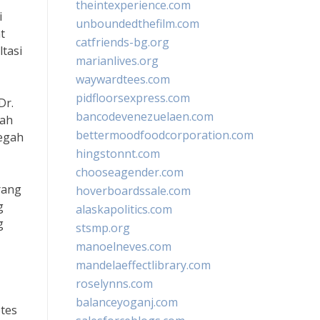
theintexperience.com
i
unboundedthefilm.com
t
catfriends-bg.org
tasi
marianlives.org
waywardtees.com
pidfloorsexpress.com
Dr.
bancodevenezuelaen.com
dah
bettermoodfoodcorporation.com
cegah
hingstonnt.com
chooseagender.com
rang
hoverboardssale.com
g
alaskapolitics.com
g
stsmp.org
manoelneves.com
mandelaeffectlibrary.com
roselynns.com
balanceyoganj.com
etes