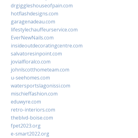
drgiggleshouseofpain.com
hotflashdesigns.com
garagenadeau.com
lifestylechauffeurservice.com
EverNewNails.com
insideoutdecoratingcentre.com
salvatoresinpoint.com
jovialfloralco.com
johnlscotthometeam.com
u-seehomes.com
watersportslagonissi.com
mischieffashion.com
eduwyre.com
retro-interiors.com
theblvd-boise.com
fpet2023.org
e-smart2022.org