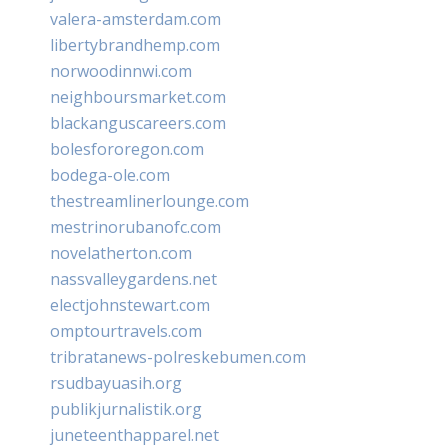
valera-amsterdam.com
libertybrandhemp.com
norwoodinnwi.com
neighboursmarket.com
blackanguscareers.com
bolesfororegon.com
bodega-ole.com
thestreamlinerlounge.com
mestrinorubanofc.com
novelatherton.com
nassvalleygardens.net
electjohnstewart.com
omptourtravels.com
tribratanews-polreskebumen.com
rsudbayuasih.org
publikjurnalistik.org
juneteenthapparel.net