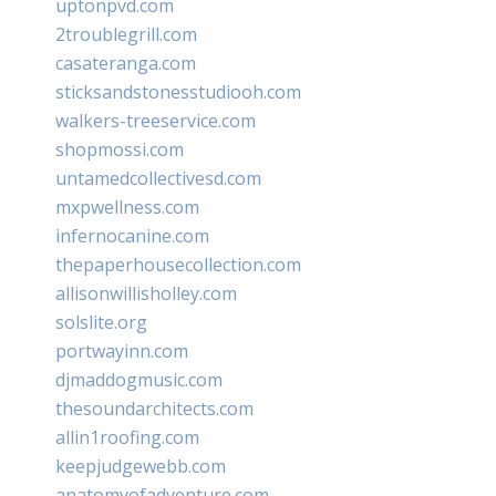
uptonpvd.com
2troublegrill.com
casateranga.com
sticksandstonesstudiooh.com
walkers-treeservice.com
shopmossi.com
untamedcollectivesd.com
mxpwellness.com
infernocanine.com
thepaperhousecollection.com
allisonwillisholley.com
solslite.org
portwayinn.com
djmaddogmusic.com
thesoundarchitects.com
allin1roofing.com
keepjudgewebb.com
anatomyofadventure.com