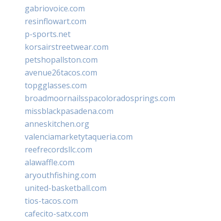
gabriovoice.com
resinflowart.com
p-sports.net
korsairstreetwear.com
petshopallston.com
avenue26tacos.com
topgglasses.com
broadmoornailsspacoloradosprings.com
missblackpasadena.com
anneskitchen.org
valenciamarketytaqueria.com
reefrecordsllc.com
alawaffle.com
aryouthfishing.com
united-basketball.com
tios-tacos.com
cafecito-satx.com