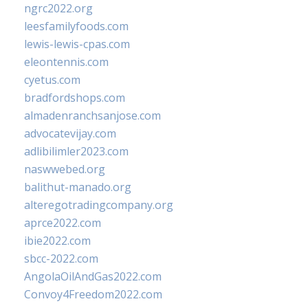
ngrc2022.org
leesfamilyfoods.com
lewis-lewis-cpas.com
eleontennis.com
cyetus.com
bradfordshops.com
almadenranchsanjose.com
advocatevijay.com
adlibilimler2023.com
naswwebed.org
balithut-manado.org
alteregotradingcompany.org
aprce2022.com
ibie2022.com
sbcc-2022.com
AngolaOilAndGas2022.com
Convoy4Freedom2022.com