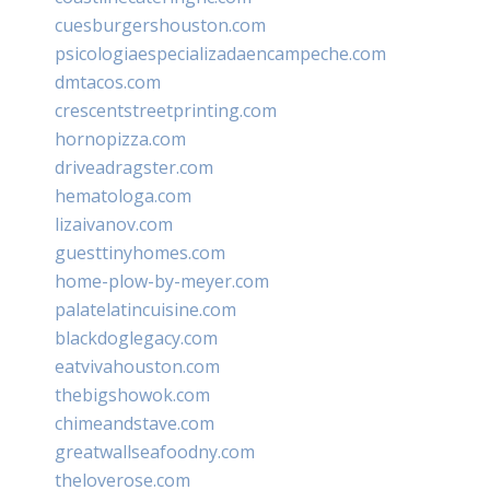
cuesburgershouston.com
psicologiaespecializadaencampeche.com
dmtacos.com
crescentstreetprinting.com
hornopizza.com
driveadragster.com
hematologa.com
lizaivanov.com
guesttinyhomes.com
home-plow-by-meyer.com
palatelatincuisine.com
blackdoglegacy.com
eatvivahouston.com
thebigshowok.com
chimeandstave.com
greatwallseafoodny.com
theloverose.com