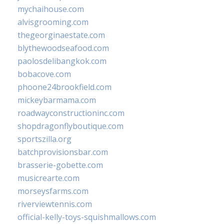
mychaihouse.com
alvisgrooming.com
thegeorginaestate.com
blythewoodseafood.com
paolosdelibangkok.com
bobacove.com
phoone24brookfield.com
mickeybarmama.com
roadwayconstructioninc.com
shopdragonflyboutique.com
sportszilla.org
batchprovisionsbar.com
brasserie-gobette.com
musicrearte.com
morseysfarms.com
riverviewtennis.com
official-kelly-toys-squishmallows.com