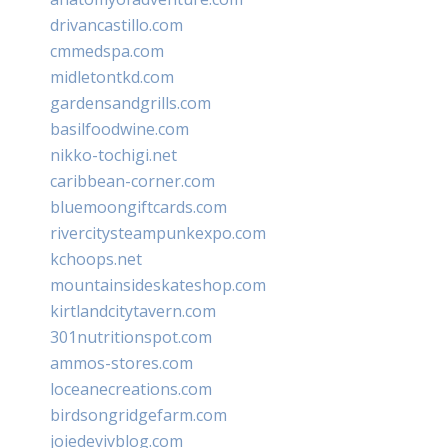
drivancastillo.com
cmmedspa.com
midletontkd.com
gardensandgrills.com
basilfoodwine.com
nikko-tochigi.net
caribbean-corner.com
bluemoongiftcards.com
rivercitysteampunkexpo.com
kchoops.net
mountainsideskateshop.com
kirtlandcitytavern.com
301nutritionspot.com
ammos-stores.com
loceanecreations.com
birdsongridgefarm.com
joiedevivblog.com