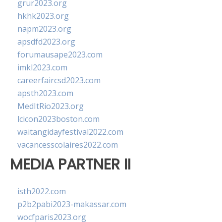
grur2023.org
hkhk2023.org
napm2023.org
apsdfd2023.org
forumausape2023.com
imkl2023.com
careerfaircsd2023.com
apsth2023.com
MedItRio2023.org
lcicon2023boston.com
waitangidayfestival2022.com
vacancesscolaires2022.com
MEDIA PARTNER II
isth2022.com
p2b2pabi2023-makassar.com
wocfparis2023.org