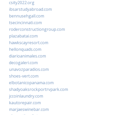
csity2022.org
ibsarstudyabroad.com
bennusehgall.com
tsecincinnati.com
roderconstructiongroup.com
plazabatai.com
hawkscayresort.com
hellonquads.com
diarioanimales.com
decogaleri.com
unavozparadios.com
shoes-vert.com
elbotanicopanama.com
shadyoaksrockportrvpark.com
jccoinlaundry.com
kautorepair.com
marjaeswinebar.com