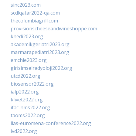
sinc2023.com
scdlqatar2022-qa.com
thecolumbiagrill.com
provisionscheeseandwineshoppe.com
khedi2023.org
akademikgeriatri2023.org
marmarapediatri2023.org
emchie2023.org
girisimselradyoloji2022.org
utcd2022.org
biosensor2022.org
ialp2022.org
klivet2022.org
ifac-hms2022.org
taoms2022.org
iias-euromena-conference2022.org
ivd2022.org