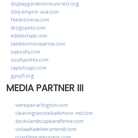
displaygardenonsuncrest.org
bbq-empire-usa.com
feedstoreva.com
drogopets.com
ediblechalk.com
tabletennisnearme.com
oaksofa.com
soultacohtx.com
capishcaps.com
gpsyfl.org
MEDIA PARTNER III
vwrepairarlington.com
cleaningservicebaltimore-md.com
beckslandscapeandfence.com
vistaaltadelveramendi.com
coastlinecateringnc.com