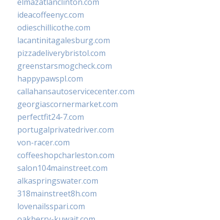
elmazatlanclinton.com
ideacoffeenyc.com
odieschillicothe.com
lacantinitagalesburg.com
pizzadeliverybristol.com
greenstarsmogcheck.com
happypawspl.com
callahansautoservicecenter.com
georgiascornermarket.com
perfectfit24-7.com
portugalprivatedriver.com
von-racer.com
coffeeshopcharleston.com
salon104mainstreet.com
alkaspringswater.com
318mainstreet8h.com
lovenailsspari.com
oakberry-kuwait.com