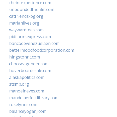
theintexperience.com
unboundedthefilm.com
catfriends-bg.org
marianlives.org
waywardtees.com
pidfloorsexpress.com
bancodevenezuelaen.com
bettermoodfoodcorporation.com
hingstonnt.com
chooseagender.com
hoverboardssale.com
alaskapolitics.com
stsmp.org
manoelneves.com
mandelaeffectlibrary.com
roselynns.com
balanceyoganj.com