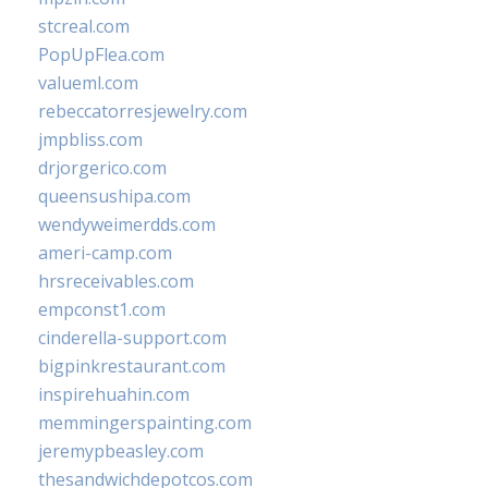
stcreal.com
PopUpFlea.com
valueml.com
rebeccatorresjewelry.com
jmpbliss.com
drjorgerico.com
queensushipa.com
wendyweimerdds.com
ameri-camp.com
hrsreceivables.com
empconst1.com
cinderella-support.com
bigpinkrestaurant.com
inspirehuahin.com
memmingerspainting.com
jeremypbeasley.com
thesandwichdepotcos.com