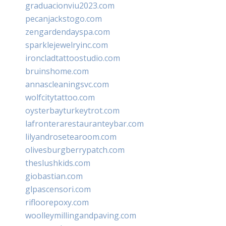
graduacionviu2023.com
pecanjackstogo.com
zengardendayspa.com
sparklejewelryinc.com
ironcladtattoostudio.com
bruinshome.com
annascleaningsvc.com
wolfcitytattoo.com
oysterbayturkeytrot.com
lafronterarestauranteybar.com
lilyandrosetearoom.com
olivesburgberrypatch.com
theslushkids.com
giobastian.com
glpascensori.com
rifloorepoxy.com
woolleymillingandpaving.com