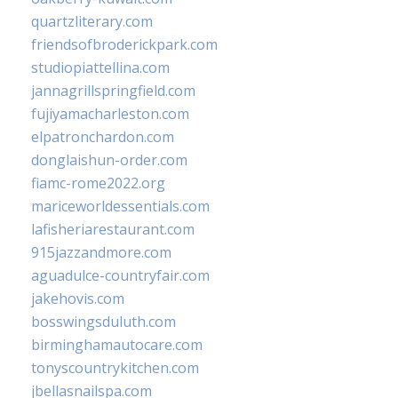
quartzliterary.com
friendsofbroderickpark.com
studiopiattellina.com
jannagrillspringfield.com
fujiyamacharleston.com
elpatronchardon.com
donglaishun-order.com
fiamc-rome2022.org
mariceworldessentials.com
lafisheriarestaurant.com
915jazzandmore.com
aguadulce-countryfair.com
jakehovis.com
bosswingsduluth.com
birminghamautocare.com
tonyscountrykitchen.com
jbellasnailspa.com