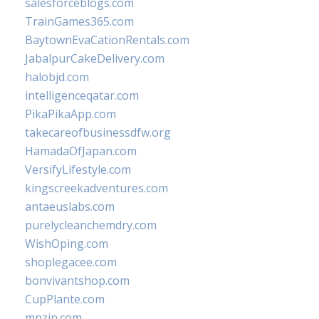
salesforceblogs.com
TrainGames365.com
BaytownEvaCationRentals.com
JabalpurCakeDelivery.com
halobjd.com
intelligenceqatar.com
PikaPikaApp.com
takecareofbusinessdfw.org
HamadaOfJapan.com
VersifyLifestyle.com
kingscreekadventures.com
antaeuslabs.com
purelycleanchemdry.com
WishOping.com
shoplegacee.com
bonvivantshop.com
CupPlante.com
mpzin.com