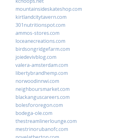
kchoops.net
mountainsideskateshop.com
kirtlandcitytavern.com
301nutritionspot.com
ammos-stores.com
loceanecreations.com
birdsongridgefarm.com
joiedevivblog.com
valera-amsterdam.com
libertybrandhemp.com
norwoodinnwi.com
neighboursmarket.com
blackanguscareers.com
bolesfororegon.com
bodega-ole.com
thestreamlinerlounge.com
mestrinorubanofc.com
novelatherton.com