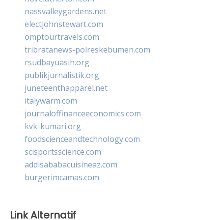
nassvalleygardens.net
electjohnstewart.com
omptourtravels.com
tribratanews-polreskebumen.com
rsudbayuasih.org
publikjurnalistik.org
juneteenthapparel.net
italywarm.com
journaloffinanceeconomics.com
kvk-kumari.org
foodscienceandtechnology.com
scisportsscience.com
addisababacuisineaz.com
burgerimcamas.com
Link Alternatif