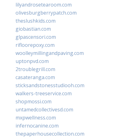
lilyandrosetearoom.com
olivesburgberrypatch.com
theslushkids.com
giobastian.com
glpascensori.com
rifloorepoxy.com
woolleymillingandpaving.com
uptonpvd.com
2troublegrill.com
casateranga.com
sticksandstonesstudiooh.com
walkers-treeservice.com
shopmossi.com
untamedcollectivesd.com
mxpwellness.com
infernocanine.com
thepaperhousecollection.com