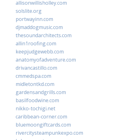
allisonwillisholley.com
solslite.org
portwayinn.com
djmaddogmusic.com
thesoundarchitects.com
allin1roofing.com
keepjudgewebb.com
anatomyofadventure.com
drivancastillo.com
cmmedspa.com
midletontkd.com
gardensandgrills.com
basilfoodwine.com
nikko-tochigi.net
caribbean-corner.com
bluemoongiftcards.com
rivercitysteampunkexpo.com