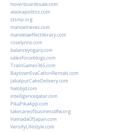
hoverboardssale.com
alaskapolitics.com
stsmp.org
manoelneves.com
mandelaeffectlibrary.com
roselynns.com
balanceyoganj.com
salesforceblogs.com
TrainGames365.com
BaytownEvaCationRentals.com
JabalpurCakeDelivery.com
halobjd.com
intelligenceqatar.com
PikaPikaApp.com
takecareofbusinessdfw.org
HamadaOfJapan.com
VersifyLifestyle.com