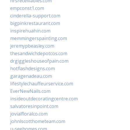
hrsreceivables.com
empconst1.com
cinderella-support.com
bigpinkrestaurant.com
inspirehuahin.com
memmingerspainting.com
jeremypbeasley.com
thesandwichdepotcos.com
drgiggleshouseofpain.com
hotflashdesigns.com
garagenadeau.com
lifestylechauffeurservice.com
EverNewNails.com
insideoutdecoratingcentre.com
salvatoresinpoint.com
jovialfloralco.com
johnlscotthometeam.com
u-seehomes.com