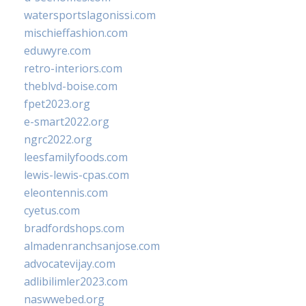
watersportslagonissi.com
mischieffashion.com
eduwyre.com
retro-interiors.com
theblvd-boise.com
fpet2023.org
e-smart2022.org
ngrc2022.org
leesfamilyfoods.com
lewis-lewis-cpas.com
eleontennis.com
cyetus.com
bradfordshops.com
almadenranchsanjose.com
advocatevijay.com
adlibilimler2023.com
naswwebed.org