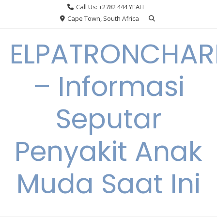
Skip
Call Us: +2782 444 YEAH
to
Cape Town, South Africa
content
ELPATRONCHA
– Informasi
Seputar
Penyakit Anak
Muda Saat Ini