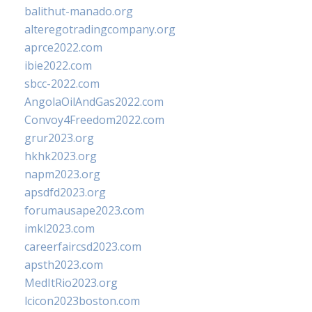
balithut-manado.org
alteregotradingcompany.org
aprce2022.com
ibie2022.com
sbcc-2022.com
AngolaOilAndGas2022.com
Convoy4Freedom2022.com
grur2023.org
hkhk2023.org
napm2023.org
apsdfd2023.org
forumausape2023.com
imkl2023.com
careerfaircsd2023.com
apsth2023.com
MedItRio2023.org
lcicon2023boston.com