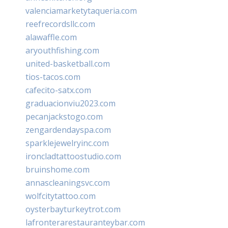
valenciamarketytaqueria.com
reefrecordsllc.com
alawaffle.com
aryouthfishing.com
united-basketball.com
tios-tacos.com
cafecito-satx.com
graduacionviu2023.com
pecanjackstogo.com
zengardendayspa.com
sparklejewelryinc.com
ironcladtattoostudio.com
bruinshome.com
annascleaningsvc.com
wolfcitytattoo.com
oysterbayturkeytrot.com
lafronterarestauranteybar.com