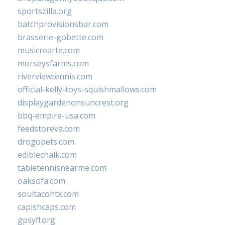
sportszilla.org
batchprovisionsbar.com
brasserie-gobette.com
musicrearte.com
morseysfarms.com
riverviewtennis.com
official-kelly-toys-squishmallows.com
displaygardenonsuncrest.org
bbq-empire-usa.com
feedstoreva.com
drogopets.com
ediblechalk.com
tabletennisnearme.com
oaksofa.com
soultacohtx.com
capishcaps.com
gpsyfl.org