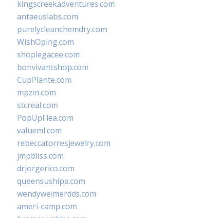
kingscreekadventures.com
antaeuslabs.com
purelycleanchemdry.com
WishOping.com
shoplegacee.com
bonvivantshop.com
CupPlante.com
mpzin.com
stcreal.com
PopUpFlea.com
valueml.com
rebeccatorresjewelry.com
jmpbliss.com
drjorgerico.com
queensushipa.com
wendyweimerdds.com
ameri-camp.com