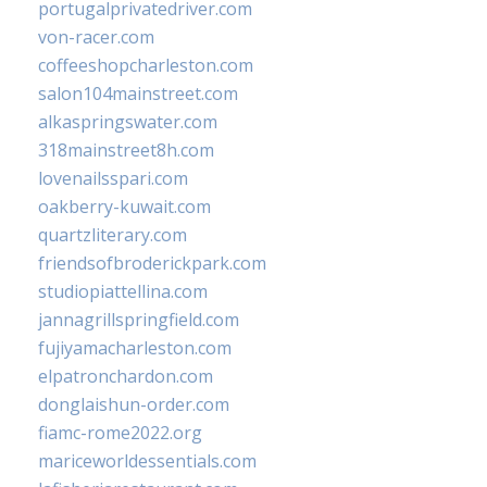
portugalprivatedriver.com
von-racer.com
coffeeshopcharleston.com
salon104mainstreet.com
alkaspringswater.com
318mainstreet8h.com
lovenailsspari.com
oakberry-kuwait.com
quartzliterary.com
friendsofbroderickpark.com
studiopiattellina.com
jannagrillspringfield.com
fujiyamacharleston.com
elpatronchardon.com
donglaishun-order.com
fiamc-rome2022.org
mariceworldessentials.com