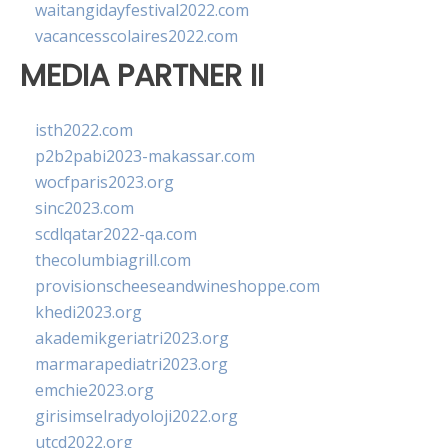
waitangidayfestival2022.com
vacancesscolaires2022.com
MEDIA PARTNER II
isth2022.com
p2b2pabi2023-makassar.com
wocfparis2023.org
sinc2023.com
scdlqatar2022-qa.com
thecolumbiagrill.com
provisionscheeseandwineshoppe.com
khedi2023.org
akademikgeriatri2023.org
marmarapediatri2023.org
emchie2023.org
girisimselradyoloji2022.org
utcd2022.org