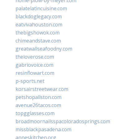
home-plow-by-meyer.com
palatelatincuisine.com
blackdoglegacy.com
eatvivahouston.com
thebigshowok.com
chimeandstave.com
greatwallseafoodny.com
theloverose.com
gabriovoice.com
resinflowart.com
p-sports.net
korsairstreetwear.com
petshopallston.com
avenue26tacos.com
topgglasses.com
broadmoornailsspacoloradosprings.com
missblackpasadena.com
anneskitchen.org