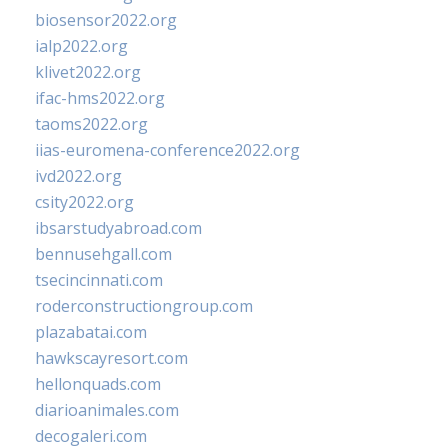
biosensor2022.org
ialp2022.org
klivet2022.org
ifac-hms2022.org
taoms2022.org
iias-euromena-conference2022.org
ivd2022.org
csity2022.org
ibsarstudyabroad.com
bennusehgall.com
tsecincinnati.com
roderconstructiongroup.com
plazabatai.com
hawkscayresort.com
hellonquads.com
diarioanimales.com
decogaleri.com