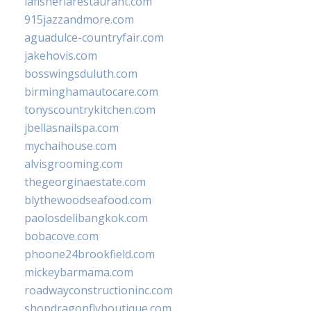
lafisheriarestaurant.com
915jazzandmore.com
aguadulce-countryfair.com
jakehovis.com
bosswingsduluth.com
birminghamautocare.com
tonyscountrykitchen.com
jbellasnailspa.com
mychaihouse.com
alvisgrooming.com
thegeorginaestate.com
blythewoodseafood.com
paolosdelibangkok.com
bobacove.com
phoone24brookfield.com
mickeybarmama.com
roadwayconstructioninc.com
shopdragonflyboutique.com