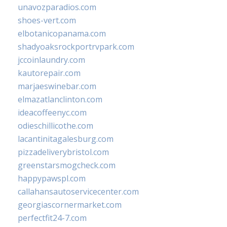
unavozparadios.com
shoes-vert.com
elbotanicopanama.com
shadyoaksrockportrvpark.com
jccoinlaundry.com
kautorepair.com
marjaeswinebar.com
elmazatlanclinton.com
ideacoffeenyc.com
odieschillicothe.com
lacantinitagalesburg.com
pizzadeliverybristol.com
greenstarsmogcheck.com
happypawspl.com
callahansautoservicecenter.com
georgiascornermarket.com
perfectfit24-7.com