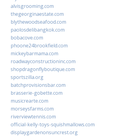
alvisgrooming.com
thegeorginaestate.com
blythewoodseafood.com
paolosdelibangkok.com
bobacove.com
phoone24brookfield.com
mickeybarmama.com
roadwayconstructioninc.com
shopdragonflyboutique.com
sportszilla.org
batchprovisionsbar.com
brasserie-gobette.com
musicrearte.com
morseysfarms.com
riverviewtennis.com
official-kelly-toys-squishmallows.com
displaygardenonsuncrest.org