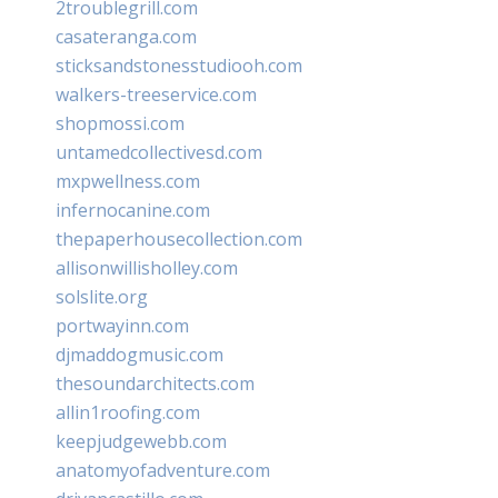
2troublegrill.com
casateranga.com
sticksandstonesstudiooh.com
walkers-treeservice.com
shopmossi.com
untamedcollectivesd.com
mxpwellness.com
infernocanine.com
thepaperhousecollection.com
allisonwillisholley.com
solslite.org
portwayinn.com
djmaddogmusic.com
thesoundarchitects.com
allin1roofing.com
keepjudgewebb.com
anatomyofadventure.com