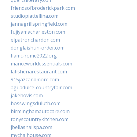
quartzliterary.com
friendsofbroderickpark.com
studiopiattellina.com
jannagrillspringfield.com
fujiyamacharleston.com
elpatronchardon.com
donglaishun-order.com
fiamc-rome2022.org
mariceworldessentials.com
lafisheriarestaurant.com
915jazzandmore.com
aguadulce-countryfair.com
jakehovis.com
bosswingsduluth.com
birminghamautocare.com
tonyscountrykitchen.com
jbellasnailspa.com
mychaihouse.com