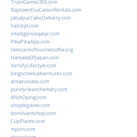
TrainGames365.com
BaytownEvaCationRentals.com
JabalpurCakeDelivery.com
halobjd.com
intelligenceqatar.com
PikaPikaApp.com
takecareofbusinessdfw.org
HamadaOfJapan.com
VersifyLifestyle.com
kingscreekadventures.com
antaeuslabs.com
purelycleanchemdry.com
WishOping.com
shoplegacee.com
bonvivantshop.com
CupPlante.com
mpzin.com