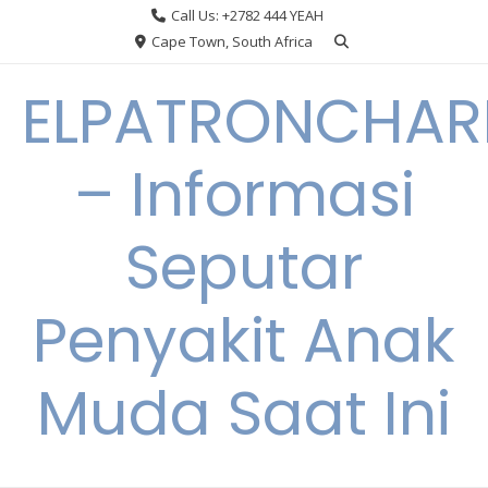
Skip
Call Us: +2782 444 YEAH
to
Cape Town, South Africa
content
ELPATRONCHA
– Informasi
Seputar
Penyakit Anak
Muda Saat Ini