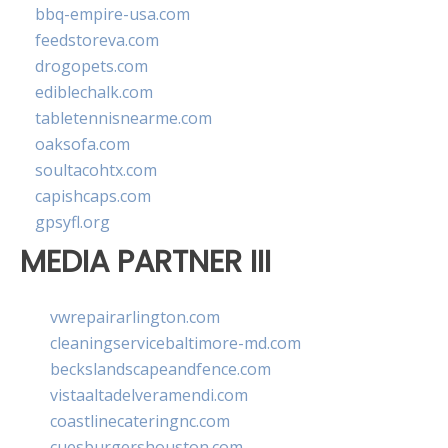
bbq-empire-usa.com
feedstoreva.com
drogopets.com
ediblechalk.com
tabletennisnearme.com
oaksofa.com
soultacohtx.com
capishcaps.com
gpsyfl.org
MEDIA PARTNER III
vwrepairarlington.com
cleaningservicebaltimore-md.com
beckslandscapeandfence.com
vistaaltadelveramendi.com
coastlinecateringnc.com
cuesburgershouston.com