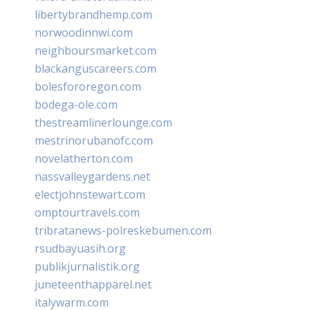
libertybrandhemp.com
norwoodinnwi.com
neighboursmarket.com
blackanguscareers.com
bolesfororegon.com
bodega-ole.com
thestreamlinerlounge.com
mestrinorubanofc.com
novelatherton.com
nassvalleygardens.net
electjohnstewart.com
omptourtravels.com
tribratanews-polreskebumen.com
rsudbayuasih.org
publikjurnalistik.org
juneteenthapparel.net
italywarm.com