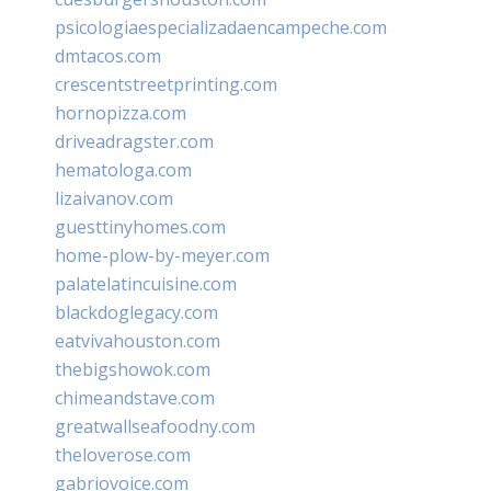
psicologiaespecializadaencampeche.com
dmtacos.com
crescentstreetprinting.com
hornopizza.com
driveadragster.com
hematologa.com
lizaivanov.com
guesttinyhomes.com
home-plow-by-meyer.com
palatelatincuisine.com
blackdoglegacy.com
eatvivahouston.com
thebigshowok.com
chimeandstave.com
greatwallseafoodny.com
theloverose.com
gabriovoice.com