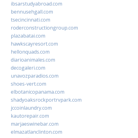
ibsarstudyabroad.com
bennusehgall.com
tsecincinnati.com
roderconstructiongroup.com
plazabatai.com
hawkscayresort.com
hellonquads.com
diarioanimales.com
decogaleri.com
unavozparadios.com
shoes-vert.com
elbotanicopanama.com
shadyoaksrockportrvpark.com
jccoinlaundry.com
kautorepair.com
marjaeswinebar.com
elmazatlanclinton.com