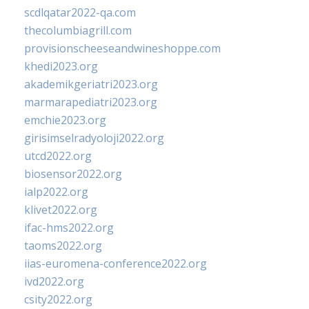
scdlqatar2022-qa.com
thecolumbiagrill.com
provisionscheeseandwineshoppe.com
khedi2023.org
akademikgeriatri2023.org
marmarapediatri2023.org
emchie2023.org
girisimselradyoloji2022.org
utcd2022.org
biosensor2022.org
ialp2022.org
klivet2022.org
ifac-hms2022.org
taoms2022.org
iias-euromena-conference2022.org
ivd2022.org
csity2022.org