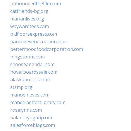
unboundedthefilm.com
catfriends-bg.org
marianlives.org
waywardtees.com
pidfloorsexpress.com
bancodevenezuelaen.com
bettermoodfoodcorporation.com
hingstonnt.com
chooseagender.com
hoverboardssale.com
alaskapolitics.com
stsmp.org
manoelneves.com
mandelaeffectlibrary.com
roselynns.com
balanceyoganj.com
salesforceblogs.com