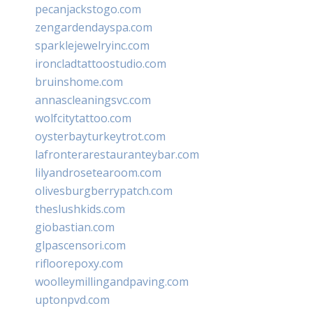
pecanjackstogo.com
zengardendayspa.com
sparklejewelryinc.com
ironcladtattoostudio.com
bruinshome.com
annascleaningsvc.com
wolfcitytattoo.com
oysterbayturkeytrot.com
lafronterarestauranteybar.com
lilyandrosetearoom.com
olivesburgberrypatch.com
theslushkids.com
giobastian.com
glpascensori.com
rifloorepoxy.com
woolleymillingandpaving.com
uptonpvd.com