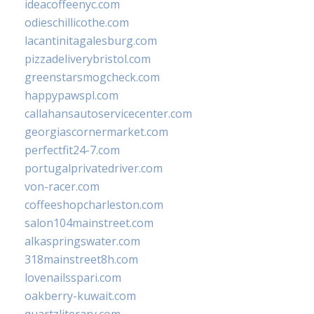
ideacoffeenyc.com
odieschillicothe.com
lacantinitagalesburg.com
pizzadeliverybristol.com
greenstarsmogcheck.com
happypawspl.com
callahansautoservicecenter.com
georgiascornermarket.com
perfectfit24-7.com
portugalprivatedriver.com
von-racer.com
coffeeshopcharleston.com
salon104mainstreet.com
alkaspringswater.com
318mainstreet8h.com
lovenailsspari.com
oakberry-kuwait.com