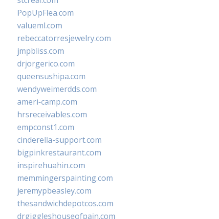
stcreal.com
PopUpFlea.com
valueml.com
rebeccatorresjewelry.com
jmpbliss.com
drjorgerico.com
queensushipa.com
wendyweimerdds.com
ameri-camp.com
hrsreceivables.com
empconst1.com
cinderella-support.com
bigpinkrestaurant.com
inspirehuahin.com
memmingerspainting.com
jeremypbeasley.com
thesandwichdepotcos.com
drgiggleshouseofpain.com