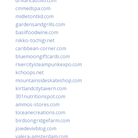
drivancastillo.com
cmmedspa.com
midletontkd.com
gardensandgrills.com
basilfoodwine.com
nikko-tochigi.net
caribbean-corner.com
bluemoongiftcards.com
rivercitysteampunkexpo.com
kchoops.net
mountainsideskateshop.com
kirtlandcitytavern.com
301nutritionspot.com
ammos-stores.com
loceanecreations.com
birdsongridgefarm.com
joiedevivblog.com
valera-amsterdam.com