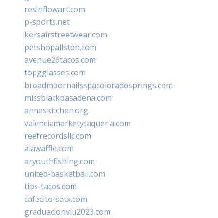
resinflowart.com
p-sports.net
korsairstreetwear.com
petshopallston.com
avenue26tacos.com
topgglasses.com
broadmoornailsspacoloradosprings.com
missblackpasadena.com
anneskitchen.org
valenciamarketytaqueria.com
reefrecordsllc.com
alawaffle.com
aryouthfishing.com
united-basketball.com
tios-tacos.com
cafecito-satx.com
graduacionviu2023.com