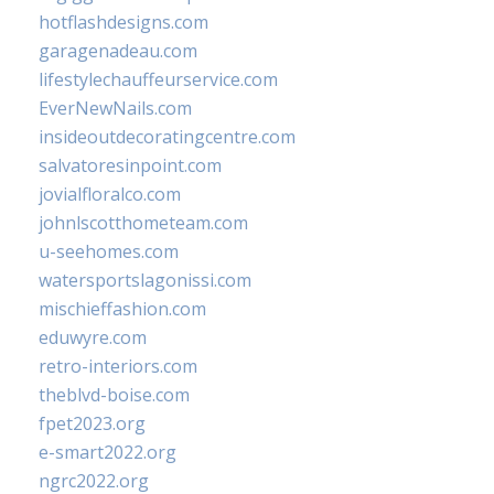
hotflashdesigns.com
garagenadeau.com
lifestylechauffeurservice.com
EverNewNails.com
insideoutdecoratingcentre.com
salvatoresinpoint.com
jovialfloralco.com
johnlscotthometeam.com
u-seehomes.com
watersportslagonissi.com
mischieffashion.com
eduwyre.com
retro-interiors.com
theblvd-boise.com
fpet2023.org
e-smart2022.org
ngrc2022.org