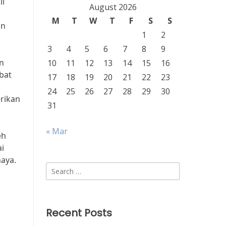
li
August 2026
M
T
W
T
F
S
S
an
1
2
3
4
5
6
7
8
9
n
10
11
12
13
14
15
16
bat
17
18
19
20
21
22
23
24
25
26
27
28
29
30
erikan
31
« Mar
eh
i
haya.
Search
for:
Recent Posts