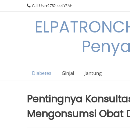
Skip
Call Us: +2782 444 YEAH
to
content
ELPATRONCH
Penya
Diabetes
Ginjal
Jantung
Pentingnya Konsulta
Mengonsumsi Obat D