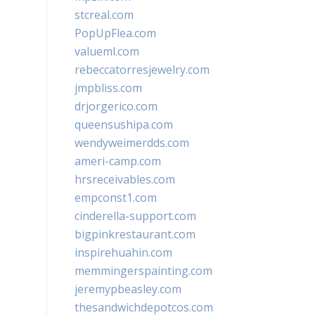
stcreal.com
PopUpFlea.com
valueml.com
rebeccatorresjewelry.com
jmpbliss.com
drjorgerico.com
queensushipa.com
wendyweimerdds.com
ameri-camp.com
hrsreceivables.com
empconst1.com
cinderella-support.com
bigpinkrestaurant.com
inspirehuahin.com
memmingerspainting.com
jeremypbeasley.com
thesandwichdepotcos.com