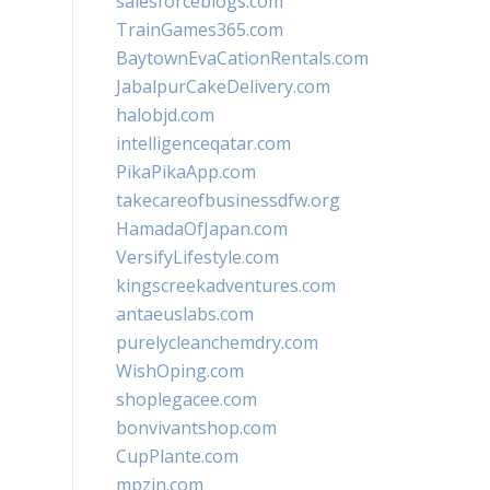
salesforceblogs.com
TrainGames365.com
BaytownEvaCationRentals.com
JabalpurCakeDelivery.com
halobjd.com
intelligenceqatar.com
PikaPikaApp.com
takecareofbusinessdfw.org
HamadaOfJapan.com
VersifyLifestyle.com
kingscreekadventures.com
antaeuslabs.com
purelycleanchemdry.com
WishOping.com
shoplegacee.com
bonvivantshop.com
CupPlante.com
mpzin.com