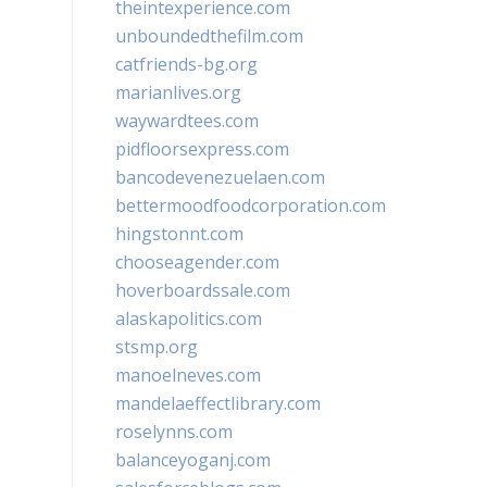
theintexperience.com
unboundedthefilm.com
catfriends-bg.org
marianlives.org
waywardtees.com
pidfloorsexpress.com
bancodevenezuelaen.com
bettermoodfoodcorporation.com
hingstonnt.com
chooseagender.com
hoverboardssale.com
alaskapolitics.com
stsmp.org
manoelneves.com
mandelaeffectlibrary.com
roselynns.com
balanceyoganj.com