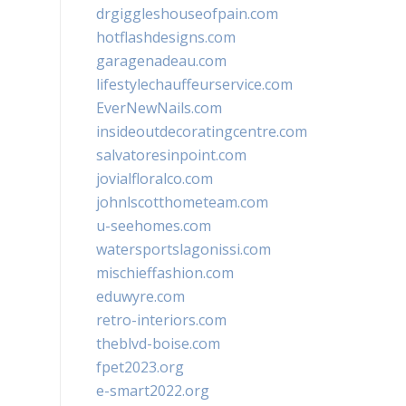
drgiggleshouseofpain.com
hotflashdesigns.com
garagenadeau.com
lifestylechauffeurservice.com
EverNewNails.com
insideoutdecoratingcentre.com
salvatoresinpoint.com
jovialfloralco.com
johnlscotthometeam.com
u-seehomes.com
watersportslagonissi.com
mischieffashion.com
eduwyre.com
retro-interiors.com
theblvd-boise.com
fpet2023.org
e-smart2022.org