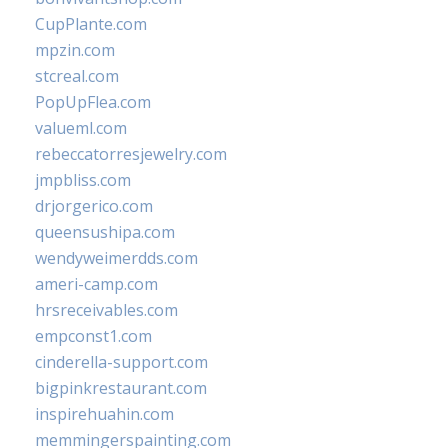
CupPlante.com
mpzin.com
stcreal.com
PopUpFlea.com
valueml.com
rebeccatorresjewelry.com
jmpbliss.com
drjorgerico.com
queensushipa.com
wendyweimerdds.com
ameri-camp.com
hrsreceivables.com
empconst1.com
cinderella-support.com
bigpinkrestaurant.com
inspirehuahin.com
memmingerspainting.com