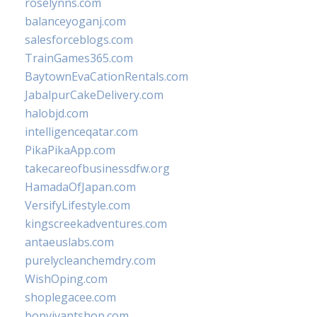
roselynns.com
balanceyoganj.com
salesforceblogs.com
TrainGames365.com
BaytownEvaCationRentals.com
JabalpurCakeDelivery.com
halobjd.com
intelligenceqatar.com
PikaPikaApp.com
takecareofbusinessdfw.org
HamadaOfJapan.com
VersifyLifestyle.com
kingscreekadventures.com
antaeuslabs.com
purelycleanchemdry.com
WishOping.com
shoplegacee.com
bonvivantshop.com