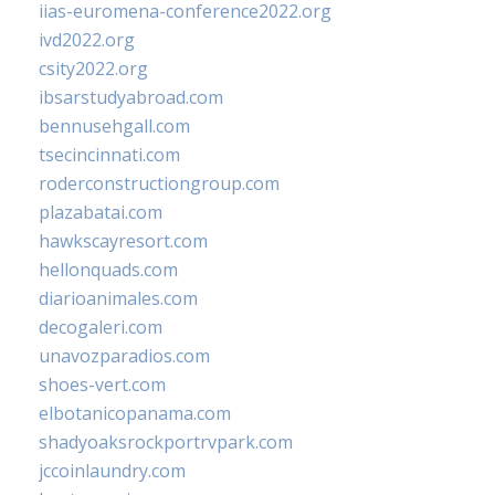
iias-euromena-conference2022.org
ivd2022.org
csity2022.org
ibsarstudyabroad.com
bennusehgall.com
tsecincinnati.com
roderconstructiongroup.com
plazabatai.com
hawkscayresort.com
hellonquads.com
diarioanimales.com
decogaleri.com
unavozparadios.com
shoes-vert.com
elbotanicopanama.com
shadyoaksrockportrvpark.com
jccoinlaundry.com