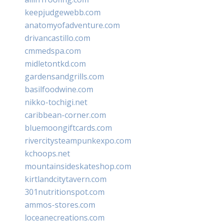
keepjudgewebb.com
anatomyofadventure.com
drivancastillo.com
cmmedspa.com
midletontkd.com
gardensandgrills.com
basilfoodwine.com
nikko-tochigi.net
caribbean-corner.com
bluemoongiftcards.com
rivercitysteampunkexpo.com
kchoops.net
mountainsideskateshop.com
kirtlandcitytavern.com
301nutritionspot.com
ammos-stores.com
loceanecreations.com