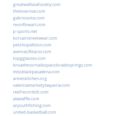
greatwallseafoodny.com
theloverose.com
gabriovoice.com
resinflowart.com
p-sports.net
korsairstreetwear.com
petshopallston.com
avenue26tacos.com
topgglasses.com
broadmoornailsspacoloradosprings.com
missblackpasadena.com
anneskitchen.org
valenciamarketytaqueria.com
reefrecordsllc.com
alawaffle.com
aryouthfishing.com
united-basketball.com