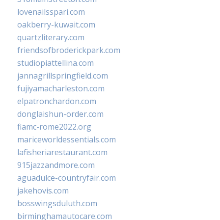
lovenailsspari.com
oakberry-kuwait.com
quartzliterary.com
friendsofbroderickpark.com
studiopiattellina.com
jannagrillspringfield.com
fujiyamacharleston.com
elpatronchardon.com
donglaishun-order.com
fiamc-rome2022.org
mariceworldessentials.com
lafisheriarestaurant.com
915jazzandmore.com
aguadulce-countryfair.com
jakehovis.com
bosswingsduluth.com
birminghamautocare.com