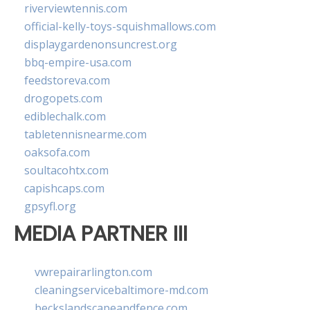
riverviewtennis.com
official-kelly-toys-squishmallows.com
displaygardenonsuncrest.org
bbq-empire-usa.com
feedstoreva.com
drogopets.com
ediblechalk.com
tabletennisnearme.com
oaksofa.com
soultacohtx.com
capishcaps.com
gpsyfl.org
MEDIA PARTNER III
vwrepairarlington.com
cleaningservicebaltimore-md.com
beckslandscapeandfence.com