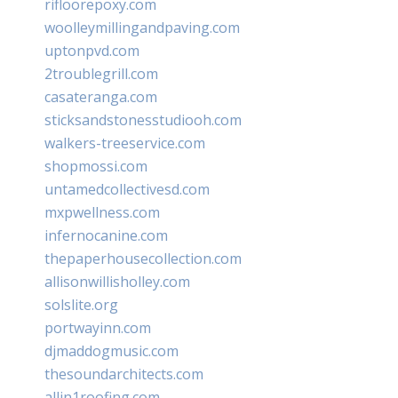
rifloorepoxy.com
woolleymillingandpaving.com
uptonpvd.com
2troublegrill.com
casateranga.com
sticksandstonesstudiooh.com
walkers-treeservice.com
shopmossi.com
untamedcollectivesd.com
mxpwellness.com
infernocanine.com
thepaperhousecollection.com
allisonwillisholley.com
solslite.org
portwayinn.com
djmaddogmusic.com
thesoundarchitects.com
allin1roofing.com