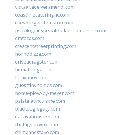
vistaaltadelveramendi.com
coastlinecateringnc.com
cuesburgershouston.com
psicologiaespecializadaencampeche.com
dmtacos.com
crescentstreetprinting.com
hornopizza.com
driveadragster.com
hematologa.com
lizaivanov.com
guesttinyhomes.com
home-plow-by-meyer.com
palatelatincuisine.com
blackdoglegacy.com
eatvivahouston.com
thebigshowok.com
chimeandstave.com