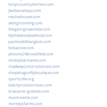
tonyscountrykitchen.com
jbellasnailspa.com
mychaihouse.com
alvisgrooming.com
thegeorginaestate.com
blythewoodseafood.com
paolosdelibangkok.com
bobacove.com
phoone24brookfield.com
mickeybarmama.com
roadwayconstructioninc.com
shopdragonflyboutique.com
sportszilla.org
batchprovisionsbar.com
brasserie-gobette.com
musicrearte.com
morseysfarms.com