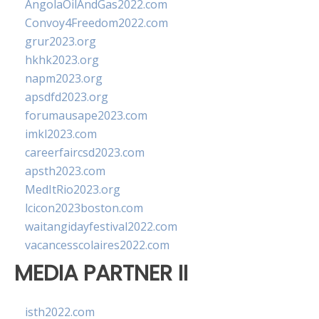
AngolaOilAndGas2022.com
Convoy4Freedom2022.com
grur2023.org
hkhk2023.org
napm2023.org
apsdfd2023.org
forumausape2023.com
imkl2023.com
careerfaircsd2023.com
apsth2023.com
MedItRio2023.org
lcicon2023boston.com
waitangidayfestival2022.com
vacancesscolaires2022.com
MEDIA PARTNER II
isth2022.com