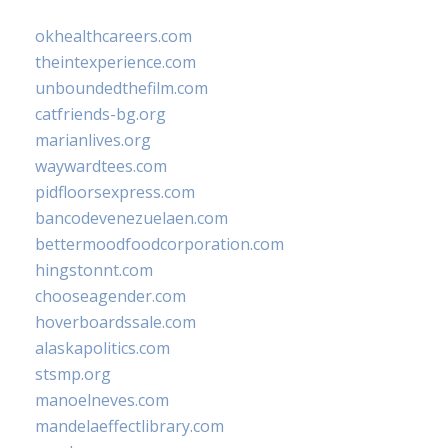
okhealthcareers.com
theintexperience.com
unboundedthefilm.com
catfriends-bg.org
marianlives.org
waywardtees.com
pidfloorsexpress.com
bancodevenezuelaen.com
bettermoodfoodcorporation.com
hingstonnt.com
chooseagender.com
hoverboardssale.com
alaskapolitics.com
stsmp.org
manoelneves.com
mandelaeffectlibrary.com