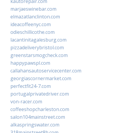
kautorepair.com
marjaeswinebar.com
elmazatlanclinton.com
ideacoffeenyc.com
odieschillicothe.com
lacantinitagalesburg.com
pizzadeliverybristol.com
greenstarsmogcheck.com
happypawspl.com
callahansautoservicecenter.com
georgiascornermarket.com
perfectfit24-7.com
portugalprivatedriver.com
von-racer.com
coffeeshopcharleston.com
salon104mainstreet.com
alkaspringswater.com
318mainstreet8h.com