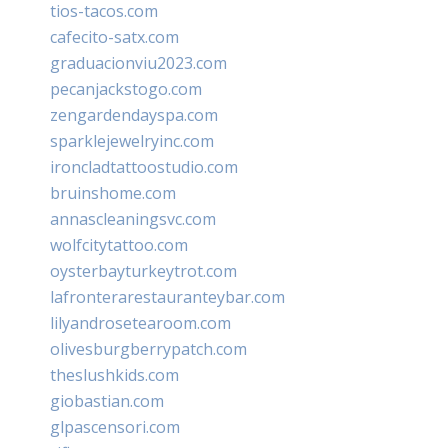
tios-tacos.com
cafecito-satx.com
graduacionviu2023.com
pecanjackstogo.com
zengardendayspa.com
sparklejewelryinc.com
ironcladtattoostudio.com
bruinshome.com
annascleaningsvc.com
wolfcitytattoo.com
oysterbayturkeytrot.com
lafronterarestauranteybar.com
lilyandrosetearoom.com
olivesburgberrypatch.com
theslushkids.com
giobastian.com
glpascensori.com