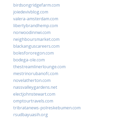
birdsongridgefarm.com
joiedevivblog.com
valera-amsterdam.com
libertybrandhemp.com
norwoodinnwi.com
neighboursmarket.com
blackanguscareers.com
bolesfororegon.com
bodega-ole.com
thestreamlinerlounge.com
mestrinorubanofc.com
novelatherton.com
nassvalleygardens.net
electjohnstewart.com
omptourtravels.com
tribratanews-polreskebumen.com
rsudbayuasih.org