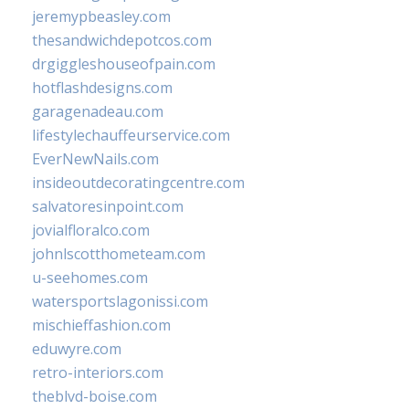
jeremypbeasley.com
thesandwichdepotcos.com
drgiggleshouseofpain.com
hotflashdesigns.com
garagenadeau.com
lifestylechauffeurservice.com
EverNewNails.com
insideoutdecoratingcentre.com
salvatoresinpoint.com
jovialfloralco.com
johnlscotthometeam.com
u-seehomes.com
watersportslagonissi.com
mischieffashion.com
eduwyre.com
retro-interiors.com
theblvd-boise.com