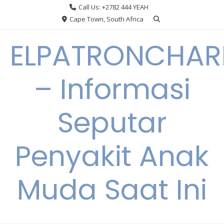
Skip
Call Us: +2782 444 YEAH
to
Cape Town, South Africa
content
ELPATRONCHA
– Informasi
Seputar
Penyakit Anak
Muda Saat Ini