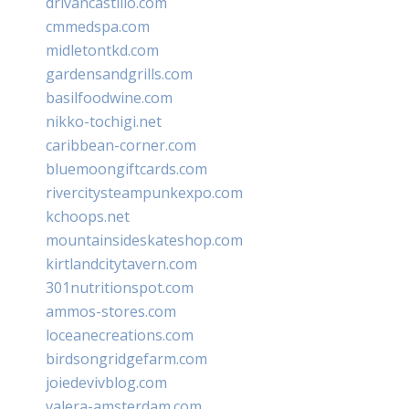
drivancastillo.com
cmmedspa.com
midletontkd.com
gardensandgrills.com
basilfoodwine.com
nikko-tochigi.net
caribbean-corner.com
bluemoongiftcards.com
rivercitysteampunkexpo.com
kchoops.net
mountainsideskateshop.com
kirtlandcitytavern.com
301nutritionspot.com
ammos-stores.com
loceanecreations.com
birdsongridgefarm.com
joiedevivblog.com
valera-amsterdam.com