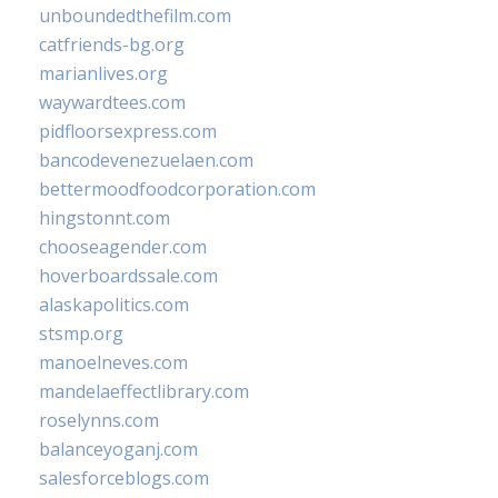
unboundedthefilm.com
catfriends-bg.org
marianlives.org
waywardtees.com
pidfloorsexpress.com
bancodevenezuelaen.com
bettermoodfoodcorporation.com
hingstonnt.com
chooseagender.com
hoverboardssale.com
alaskapolitics.com
stsmp.org
manoelneves.com
mandelaeffectlibrary.com
roselynns.com
balanceyoganj.com
salesforceblogs.com