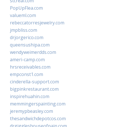
stcreal.com
PopUpFlea.com
valueml.com
rebeccatorresjewelry.com
jmpbliss.com
drjorgerico.com
queensushipa.com
wendyweimerdds.com
ameri-camp.com
hrsreceivables.com
empconst1.com
cinderella-support.com
bigpinkrestaurant.com
inspirehuahin.com
memmingerspainting.com
jeremypbeasley.com
thesandwichdepotcos.com
drgiggleshouseofpain.com