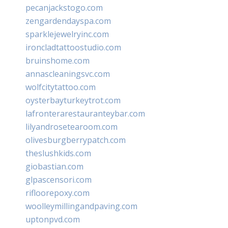
pecanjackstogo.com
zengardendayspa.com
sparklejewelryinc.com
ironcladtattoostudio.com
bruinshome.com
annascleaningsvc.com
wolfcitytattoo.com
oysterbayturkeytrot.com
lafronterarestauranteybar.com
lilyandrosetearoom.com
olivesburgberrypatch.com
theslushkids.com
giobastian.com
glpascensori.com
rifloorepoxy.com
woolleymillingandpaving.com
uptonpvd.com