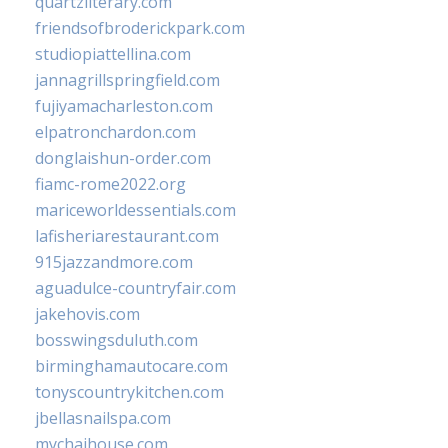
quartzliterary.com
friendsofbroderickpark.com
studiopiattellina.com
jannagrillspringfield.com
fujiyamacharleston.com
elpatronchardon.com
donglaishun-order.com
fiamc-rome2022.org
mariceworldessentials.com
lafisheriarestaurant.com
915jazzandmore.com
aguadulce-countryfair.com
jakehovis.com
bosswingsduluth.com
birminghamautocare.com
tonyscountrykitchen.com
jbellasnailspa.com
mychaihouse.com