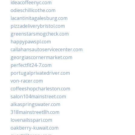
ideacoffeenyc.com
odieschillicothe.com
lacantinitagalesburg.com
pizzadeliverybristol.com
greenstarsmogcheck.com
happypawspl.com
callahansautoservicecenter.com
georgiascornermarket.com
perfectfit24-7.com
portugalprivatedriver.com
von-racer.com
coffeeshopcharleston.com
salon104mainstreet.com
alkaspringswater.com
318mainstreet8h.com
lovenailsspari.com
oakberry-kuwait.com