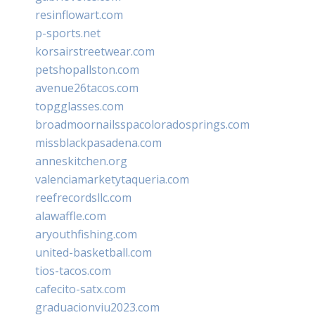
resinflowart.com
p-sports.net
korsairstreetwear.com
petshopallston.com
avenue26tacos.com
topgglasses.com
broadmoornailsspacoloradosprings.com
missblackpasadena.com
anneskitchen.org
valenciamarketytaqueria.com
reefrecordsllc.com
alawaffle.com
aryouthfishing.com
united-basketball.com
tios-tacos.com
cafecito-satx.com
graduacionviu2023.com