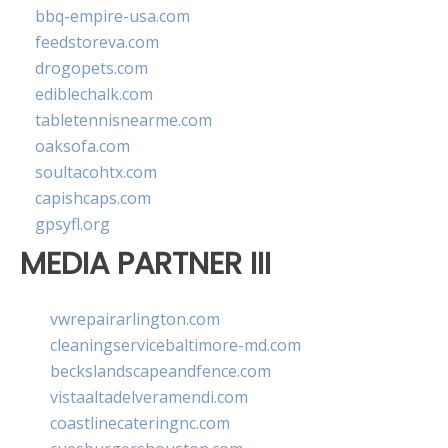
bbq-empire-usa.com
feedstoreva.com
drogopets.com
ediblechalk.com
tabletennisnearme.com
oaksofa.com
soultacohtx.com
capishcaps.com
gpsyfl.org
MEDIA PARTNER III
vwrepairarlington.com
cleaningservicebaltimore-md.com
beckslandscapeandfence.com
vistaaltadelveramendi.com
coastlinecateringnc.com