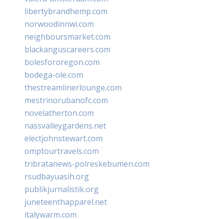
libertybrandhemp.com
norwoodinnwi.com
neighboursmarket.com
blackanguscareers.com
bolesfororegon.com
bodega-ole.com
thestreamlinerlounge.com
mestrinorubanofc.com
novelatherton.com
nassvalleygardens.net
electjohnstewart.com
omptourtravels.com
tribratanews-polreskebumen.com
rsudbayuasih.org
publikjurnalistik.org
juneteenthapparel.net
italywarm.com