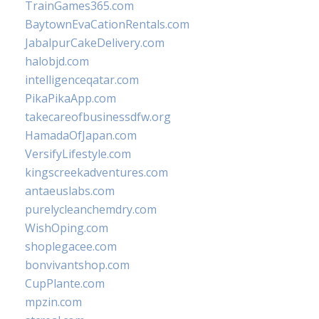
TrainGames365.com
BaytownEvaCationRentals.com
JabalpurCakeDelivery.com
halobjd.com
intelligenceqatar.com
PikaPikaApp.com
takecareofbusinessdfw.org
HamadaOfJapan.com
VersifyLifestyle.com
kingscreekadventures.com
antaeuslabs.com
purelycleanchemdry.com
WishOping.com
shoplegacee.com
bonvivantshop.com
CupPlante.com
mpzin.com