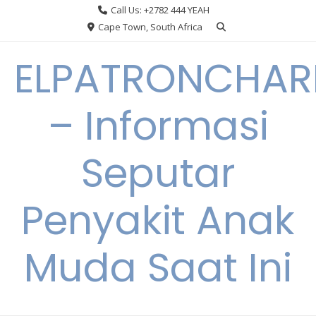
Skip
Call Us: +2782 444 YEAH
to
Cape Town, South Africa
content
ELPATRONCHA
– Informasi
Seputar
Penyakit Anak
Muda Saat Ini