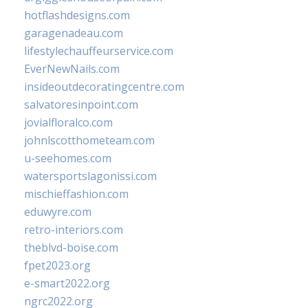
hotflashdesigns.com
garagenadeau.com
lifestylechauffeurservice.com
EverNewNails.com
insideoutdecoratingcentre.com
salvatoresinpoint.com
jovialfloralco.com
johnlscotthometeam.com
u-seehomes.com
watersportslagonissi.com
mischieffashion.com
eduwyre.com
retro-interiors.com
theblvd-boise.com
fpet2023.org
e-smart2022.org
ngrc2022.org