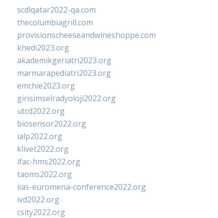
scdlqatar2022-qa.com
thecolumbiagrill.com
provisionscheeseandwineshoppe.com
khedi2023.org
akademikgeriatri2023.org
marmarapediatri2023.org
emchie2023.org
girisimselradyoloji2022.org
utcd2022.org
biosensor2022.org
ialp2022.org
klivet2022.org
ifac-hms2022.org
taoms2022.org
iias-euromena-conference2022.org
ivd2022.org
csity2022.org