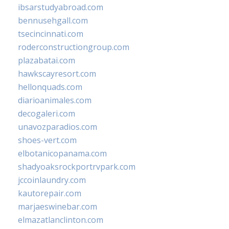
ibsarstudyabroad.com
bennusehgall.com
tsecincinnati.com
roderconstructiongroup.com
plazabatai.com
hawkscayresort.com
hellonquads.com
diarioanimales.com
decogaleri.com
unavozparadios.com
shoes-vert.com
elbotanicopanama.com
shadyoaksrockportrvpark.com
jccoinlaundry.com
kautorepair.com
marjaeswinebar.com
elmazatlanclinton.com