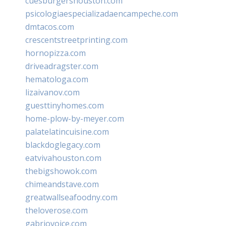
cuesburgershouston.com
psicologiaespecializadaencampeche.com
dmtacos.com
crescentstreetprinting.com
hornopizza.com
driveadragster.com
hematologa.com
lizaivanov.com
guesttinyhomes.com
home-plow-by-meyer.com
palatelatincuisine.com
blackdoglegacy.com
eatvivahouston.com
thebigshowok.com
chimeandstave.com
greatwallseafoodny.com
theloverose.com
gabriovoice.com