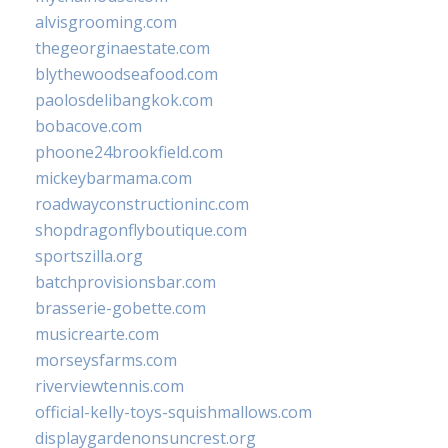
alvisgrooming.com
thegeorginaestate.com
blythewoodseafood.com
paolosdelibangkok.com
bobacove.com
phoone24brookfield.com
mickeybarmama.com
roadwayconstructioninc.com
shopdragonflyboutique.com
sportszilla.org
batchprovisionsbar.com
brasserie-gobette.com
musicrearte.com
morseysfarms.com
riverviewtennis.com
official-kelly-toys-squishmallows.com
displaygardenonsuncrest.org