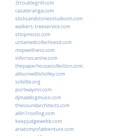
2troublegrill.com
casateranga.com
sticksandstonesstudiooh.com
walkers-treeservice.com
shopmossi.com
untamedcollectivesd.com
mxpwellness.com
infernocanine.com
thepaperhousecollection.com
allisonwillisholley.com
solslite.org
portwayinn.com
djmaddogmusic.com
thesoundarchitects.com
allin1roofing.com
keepjudgewebb.com
anatomyofadventure.com